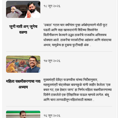
१८ जून २०२६
‘उबाठा’ गटात चार वर्षांनंतर पुन्हा अपेक्षेप्रमााणे मोठी फूट
जुनी माती अन् जुनेच
पडली आणि सहा खासदारांनी शिंदेंच्या शिवसेनेत
वळण!
विलीनीकरण केल्याने उद्धव ठाकरेंचे राजकीय अस्तित्वच
धोक्यात आले. ठाकरेंचा पराकोटीचा अहंकार आणि संवादाचा
अभाव, यामुळेच हा दुसर्‍या फुटीचाही अंक ..
१७ जून २०२६
मुख्यमंत्री देवेंद्र फडणवीस यांच्या निर्देशानुसार,
महिला सक्षमीकरणाचा नवा
महसूलमंत्री चंद्रशेखर बावनकुळे यांनी जाहीर केलेला ‘एक
अध्याय
बचत गट, एक हेक्टर जागा’ हा निर्णय महिला सक्षमीकरणाच्या
दिशेने टाकलेले एक ऐतिहासिक पाऊल म्हणावे लागेल. बांबू
आणि चारा लागवडीतून महिलांसाठी शाश्वत ..
१६ जून २०२६