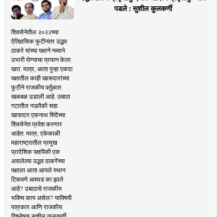
पडले : सुशील कुलकर्णी
शिवसेनेतील २०२२च्या
ऐतिहासिक फुटीनंतर उद्धव
ठाकरे यांच्या पक्षाने नव्याने
उभारी घेण्याचा प्रयत्न केला
खरा. मात्र, आता पुन्हा एकदा
पक्षातील काही खासदारांच्या
फुटीने राजकीय वर्तुळात
खळबळ उडाली आहे. उबाठा
गटातील नऊपैकी सहा
खासदार एकनाथ शिंदेंच्या
शिवसेनेत प्रवेश करणार
आहेत. मात्र, एकेकाळी
महाराष्ट्रातील प्रमुख
प्रादेशिक पक्षांपैकी एक
असलेल्या उद्धव ठाकरेंच्या
पक्षाला आता आपले स्थान
टिकवणे अवघड का झाले
आहे? उबाठाचे राजकीय
भविष्य काय असेल? याविषयी
पत्रकार आणि राजकीय
विश्लेषक सुशील कुलकर्णी