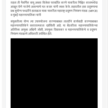
राहता ती नैसर्गिक वायू अथवा
विजेवर
परावर्तित करणे
याकरीता
निश्चित
कालमर्यादा
आखून
घेणे गरजेचे असल्याचे मत कदम यांनी व्यक्त केले. शहरातील हवा प्रदूषणाचा
प्रश्न सुयोग्य
पध्दतीने
हाताळता यावा
याकरीता
महाराष्ट्र प्रदूषण नियंत्रण मंडळ
(MPCB)
व मुंबई महानगरपालिका यांनी
संयुक्तरीत्या
योग्य त्या
उपाययोजना
करण्याबाबत तातडीने कार्यवाही करण्याबाबत
महानगरपालिकेने सकारात्मकता दर्शविली आहे.
या बैठकीला
महानगापालिकेच्या
अतिरिक्त आयुक्त अश्विनी जोशी, उपायुक्त
दिघावकर
व महानगरपालिकेचे व प्रदूषण
नियंत्रण मंडळाचे अधिकारी उपस्थित होते.