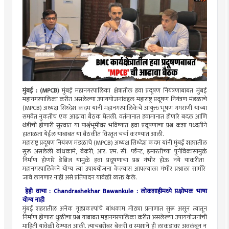
मुंबई
:
(
MPCB
)
मुंबई
महानगरपालिका क्षेत्रातील हवा प्रदूषण नियंत्रणाबाबत मुंबई
महानगरपालिका करीत असलेल्या
उपाययोजनांबद्दल
महाराष्ट्र प्रदूषण नियंत्रण मंडळाचे
(MPCB)
अध्यक्ष
सिध्देश
कदम यांनी महानगरपालिकेचे
आयुक्त भूषण
गगराणी
यांच्या
समवेत
नुकतीच
एक आढावा बैठक घेतली. वर्तमानात हवामानात होणारे बदल आणि
थंडीची होणारी सुरवात या पार्श्वभूमीवर भविष्यात हवा प्रदूषणाचा प्रश्न कशा
पध्दतीने
हाताळता येईल याबाबत या बैठकीत विस्तृत चर्चा करण्यात आली.
महाराष्ट्र प्रदूषण नियंत्रण मंडळाचे
(MPCB)
अध्यक्ष
सिध्देश
कदम यांनी मुंबई शहरातील
सुरू असलेली बांधकामे, बेकरी, आर. एम. सी.
प्लॅन्ट
, इमारतीच्या
पुर्नविकासामुळे
निर्माण होणारे
डेब्रिज
यामुळे हवा प्रदूषणाचा प्रश्न गंभीर होऊ नये
याकरीता
महानगरपालिकेने योग्य त्या
उपाययोजना
केल्यास आपल्याला गंभीर प्रश्नाला
सामोरे
जावे लागणार नाही असे प्रतिपादन
यावेळी
व्यक्त केले.
हेही वाचा : Chandrashekhar Bawankule : लोकशाहीमध्ये प्रक्षोभक भाषा
योग्य नाही
मुंबई शहरातील अनेक
गृहप्रकल्पांचे
बांधकाम मोठ्या प्रमाणात सुरू असून त्यातून
निर्माण होणारा धुळीचा प्रश्न याबाबत महानगरपालिका करीत असलेल्या
उपाययोजनांची
माहिती
यावेळी
देण्यात आली.
त्याचबरोबर
बेकरी व स्मशाने ही लाकडावर
अवलंबून
न