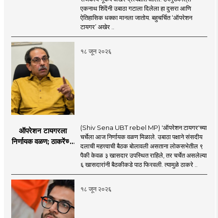
करण्यात सपशेल अपयशी!
एकनाथ शिंदेंनी उबाठा गटाला दिलेला हा दुसरा आणि
सहा खासदारांनंतर
ऐतिहासिक धक्का मानला जातोय. बहुचर्चित ‘ऑपरेशन
आमदारांसह नगरसेवकही
टायगर’ अखेर ..
शिंदेंकडे जाण्याच्या चर्चा
सुरू
१८ जून २०२६
(Shiv Sena UBT rebel MP) 'ऑपरेशन टायगर'च्या
ऑपरेशन टायगरला
चर्चेला आज निर्णायक वळण मिळाले. उबाठा पक्षाने संसदीय
निर्णायक वळण; ठाकरेंच्या
दलाची महत्त्वाची बैठक बोलावली असताना लोकसभेतील ९
बैठकीला ६ खासदार
पैकी केवळ ३ खासदार उपस्थित राहिले, तर चर्चेत असलेल्या
गैरहजर, थेट शिंदे सेनेत
६ खासदारांनी बैठकीकडे पाठ फिरवली. त्यामुळे ठाकरे ..
विलीन होण्याचा प्रस्ताव?
१८ जून २०२६