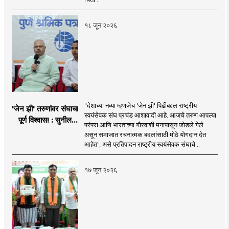
१८ जून २०२६
"देशाच्या नव्या म्हणजेच 'जेन झी' पिढीबद्दल राष्ट्रीय
'जेन झी' तरुणांवर संघाचा
स्वयंसेवक संघ प्रचंड आशावादी आहे. आजचे तरुण आपल्या
पूर्ण विश्वास! : सुनील
परंपरा आणि भारताच्या गौरवाशी मनापासून जोडले गेले
आंबेकर
असून समाजात रचनात्मक बदलांसाठी मोठे योगदान देत
आहेत", असे प्रतिपादन राष्ट्रीय स्वयंसेवक संघाचे ..
१७ जून २०२६