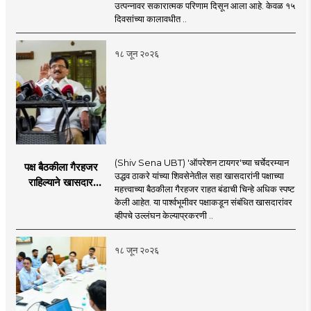
४३.८३ कोटींची वाढ!
उत्पन्नावर सकारात्मक परिणाम दिसून आला आहे. केवळ १५
दिवसांच्या कालावधीत ..
१८ जून २०२६
(Shiv Sena UBT) 'ऑपरेशन टायगर'च्या चर्चेदरम्यान
पक्ष बैठकीला गैरहजर
उद्धव ठाकरे यांच्या शिवसेनेतील सहा खासदारांनी पक्षाच्या
राहिल्याने खासदार
महत्त्वाच्या बैठकीला गैरहजर राहत बंडाची चिन्हे अधिक स्पष्ट
अपात्र ठरू शकतात का?
केली आहेत. या पार्श्वभूमीवर पक्षाकडून संबंधित खासदारांवर
व्हीप आणि कायदा नेमकं
व्हीपचे उल्लंघन केल्याप्रकरणी ..
काय सांगतो?
१८ जून २०२६