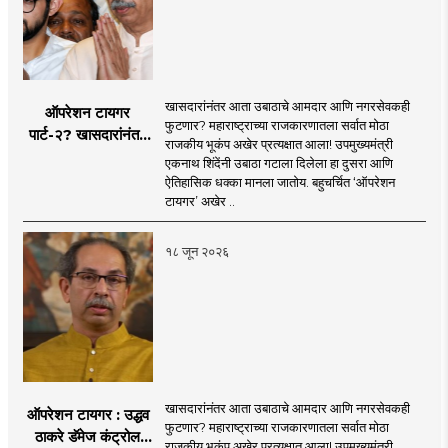
click!
mahamtb.com
Telegram, MahaMTB WhatsApp Group etc.
'smart' era, information is available in
nation and the national interest...
through social media and advanced avatar
abundance in the Internet-enabled
content. We are coming before you. Role in
information explosion. However, there is a
the new era, 'smart' journalism with a view,
need for complementary knowledge to
खासदारांनंतर आता उबाठाचे आमदार आणि नगरसेवकही
ऑपरेशन टायगर
'smart' multimedia for the new era, and
determine a modern role and approach
फुटणार? महाराष्ट्राच्या राजकारणातला सर्वात मोठा
पार्ट-२? खासदारांनंतर
journalism for a 'smart' Maharashtra will
राजकीय भूकंप अखेर प्रत्यक्षात आला! उपमुख्यमंत्री
that is compatible with culture,
आता आमदार आणि
एकनाथ शिंदेंनी उबाठा गटाला दिलेला हा दुसरा आणि
be the side of the game.
motionlessness and tradition.
नगरसेवकही शिंदेंच्या
ऐतिहासिक धक्का मानला जातोय. बहुचर्चित ‘ऑपरेशन
वाटेवर?
टायगर’ अखेर ..
१८ जून २०२६
खासदारांनंतर आता उबाठाचे आमदार आणि नगरसेवकही
ऑपरेशन टायगर : उद्धव
फुटणार? महाराष्ट्राच्या राजकारणातला सर्वात मोठा
ठाकरे डॅमेज कंट्रोल
राजकीय भूकंप अखेर प्रत्यक्षात आला! उपमुख्यमंत्री