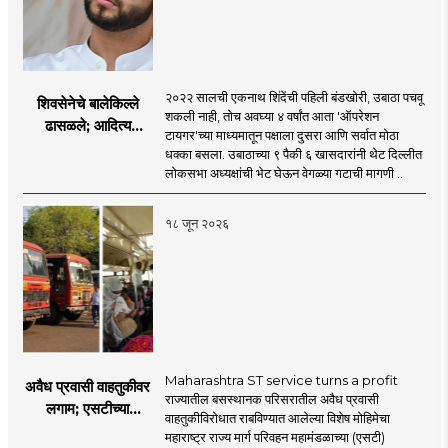
२०२२ सालची एकनाथ शिंदेंची पहिली बंडखोरी, उबाठा पचवू
शिवसेनेचे बालेकिल्ले
शकली नाही, तोच अवघ्या ४ वर्षांत आता 'ऑपरेशन
ढासळले; आदित्य
टायगर'च्या माध्यमातून पक्षाला दुसरा आणि सर्वात मोठा
ठाकरेंच्या नेतृत्वावरच
धक्का बसला. उबाठाच्या ९ पैकी ६ खासदारांनी थेट दिल्लीत
प्रश्नचिन्ह? ठाकरे ब्रँड
लोकसभा अध्यक्षांची भेट घेऊन वेगळ्या गटाची मागणी ..
नेमका कुठे चुकला?
१८ जून २०२६
Maharashtra ST service turns a profit
अवैध प्रवासी वाहतुकीवर
राज्यातील बसस्थानक परिसरातील अवैध प्रवासी
लगाम; एसटीच्या
वाहतुकीविरोधात राबविण्यात आलेल्या विशेष मोहिमेचा
उत्पन्नात १५ दिवसांत
महाराष्ट्र राज्य मार्ग परिवहन महामंडळाच्या (एसटी)