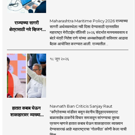
Maharashtra Maritime Policy 2026 राज्याच्या
राज्याच्या सागरी
सागरी अर्थव्यवस्थेला नवी दिशा देण्यासाठी प्रस्तावित
क्षेत्रासाठी नवे व्हिजन;
महाराष्ट्र मेरीटाईम पॉलिसी २०२६ संदर्भात मत्स्यव्यवसाय व
'महाराष्ट्र मेरीटाईम
बंदरे मंत्री नितेश राणे यांच्या अध्यक्षतेखाली सविस्तर आढावा
पॉलिसी २०२६'चा
बैठक आयोजित करण्यात आली. राज्यातील ..
प्रस्ताव
१८ जून २०२६
Navnath Ban Criticis Sanjay Raut
हातात कबाब घेऊन
"काँग्रेसच्या मांडीवर बसून वंदनीय हिंदुह्रदयसम्राट
शाकाहारावर व्याख्यान
बाळासाहेब ठाकरेंचे विचार समजावून सांगण्याचा तुमचा
देण्यासारखा राऊत यांचा
प्रयत्न म्हणजे हातात कबाब घेऊन शाकाहारावर व्याख्यान
प्रयत्न - नवनाथ बन
देण्यासारखं आहे! महाराष्ट्राचा ‘गोलपीठा’ कोणी केला याची
चिंता ..