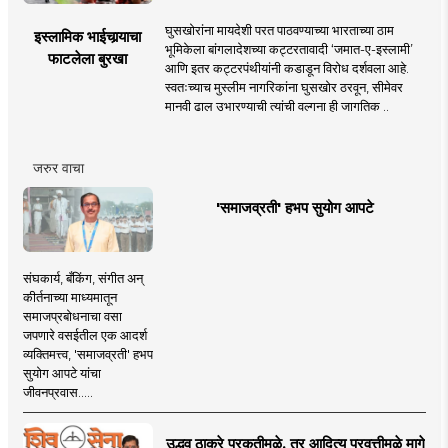
घुसखोरांना मायदेशी परत पाठवण्याच्या भारताच्या ठाम
इस्लामिक भाईचार्‍याचा
भूमिकेला बांगलादेशच्या कट्टरतावादी ‘जमात-ए-इस्लामी’
फाटलेला बुरखा
आणि इतर कट्टरपंथीयांनी कडाडून विरोध दर्शवला आहे.
स्वतःच्याच मुस्लीम नागरिकांना घुसखोर ठरवून, सीमेवर
मानवी ढाल उभारण्याची त्यांची वल्गना ही जागतिक ..
जरुर वाचा
'समाजव्रती' हभप सुयोग आपटे
संघकार्य, बँकिंग, संगीत अन्
कीर्तनाच्या माध्यमातून
समाजप्रबोधनाचा वसा
जपणारे वसईतील एक आदर्श
व्यक्तिमत्त्व, 'समाजव्रती' हभप
सुयोग आपटे यांचा
जीवनप्रवास.....
उद्धव ठाकरे प्रकृतीमुळे, तर आदित्य प्रवृत्तीमुळे मागे