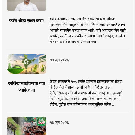
वय वाढल्यावर माणसाला नैसर्गिकरीत्याच थोडीफार
पर्याय थोडा सक्षम करा!
प्रगल्भता येते. राहुल गांधी हे या नियमालाही अपवाद! त्यांना
आजही राजकीय वास्तव काय आहे, याचे आकलन होत नाही.
अर्थात, त्यांनी जे राजकीय सल्लागार नेमले आहेत, ते त्यांना
योग्य सल्ला देत नाहीत, अन्यथा ज्या ..
१५ जून २०२६
केंद्र सरकारने १०० टक्के इथेनॉल इंधनवापराला हिरवा
आर्थिक स्वातंत्र्याचा नवा
कंदील देत, देशाच्या ऊर्जा आणि कृषिक्षेत्रात एका
जाहीरनामा
ऐतिहासिक क्रांतीची पायाभरणी केली आहे. या महत्त्वपूर्ण
निर्णयामुळे पेट्रोलवरील अवलंबित्व लक्षणीयरीत्या कमी
होईल. पुढील दोन महिन्यांतच अत्याधुनिक फ्लेस ..
१३ जून २०२६