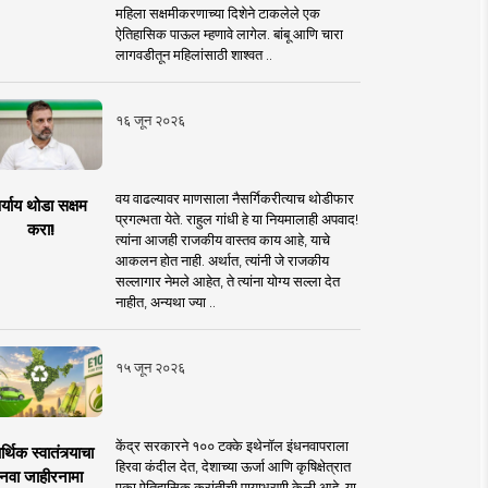
महिला सक्षमीकरणाच्या दिशेने टाकलेले एक
ऐतिहासिक पाऊल म्हणावे लागेल. बांबू आणि चारा
लागवडीतून महिलांसाठी शाश्वत ..
१६ जून २०२६
वय वाढल्यावर माणसाला नैसर्गिकरीत्याच थोडीफार
र्याय थोडा सक्षम
प्रगल्भता येते. राहुल गांधी हे या नियमालाही अपवाद!
करा!
त्यांना आजही राजकीय वास्तव काय आहे, याचे
आकलन होत नाही. अर्थात, त्यांनी जे राजकीय
सल्लागार नेमले आहेत, ते त्यांना योग्य सल्ला देत
नाहीत, अन्यथा ज्या ..
१५ जून २०२६
केंद्र सरकारने १०० टक्के इथेनॉल इंधनवापराला
्थिक स्वातंत्र्याचा
हिरवा कंदील देत, देशाच्या ऊर्जा आणि कृषिक्षेत्रात
नवा जाहीरनामा
एका ऐतिहासिक क्रांतीची पायाभरणी केली आहे. या