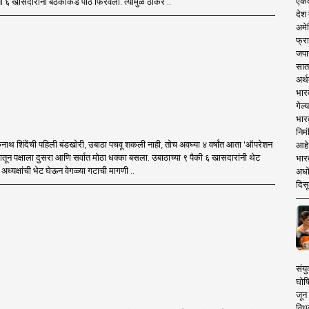
एकदा
ा ६ खासदारांनी बैठकीकडे पाठ फिरवली. त्यामुळे ठाकरे ..
देश
अमेर
फ्रा
जपा
सात
अर्थ
भार
गेल्
भार
निमं
थ शिंदेंची पहिली बंडखोरी, उबाठा पचवू शकली नाही, तोच अवघ्या ४ वर्षांत आता 'ऑपरेशन
आहे.
मातून पक्षाला दुसरा आणि सर्वात मोठा धक्का बसला. उबाठाच्या ९ पैकी ६ खासदारांनी थेट
भारत
ध्यक्षांची भेट घेऊन वेगळ्या गटाची मागणी ..
अधो
दिसू
संयु
घोष
जून 
विधव