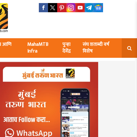
ंघ आणि
MahaMTB
पुन्हा
संघ शताब्दी वर्ष
Infra
देवेंद्र
विशेष