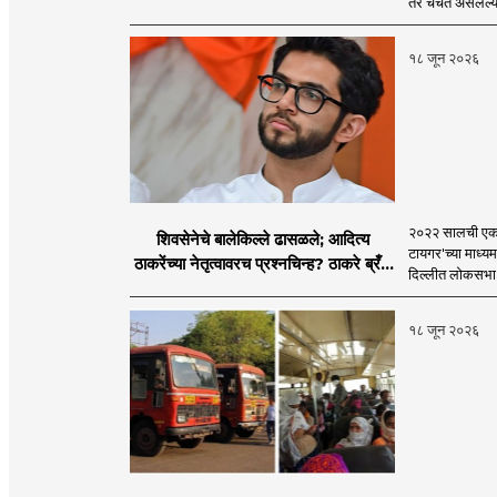
तर चर्चेत असलेल्य
विलीन होण्याचा प्रस्ताव?
१८ जून २०२६
२०२२ सालची एकना
शिवसेनेचे बालेकिल्ले ढासळले; आदित्य
टायगर'च्या माध्य
ठाकरेंच्या नेतृत्वावरच प्रश्नचिन्ह? ठाकरे ब्रँड
दिल्लीत लोकसभा अ
नेमका कुठे चुकला?
१८ जून २०२६