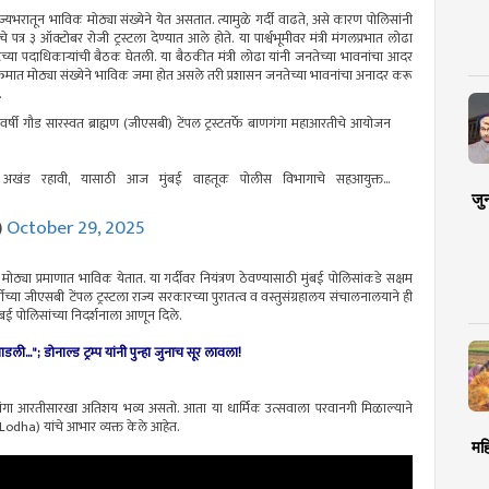
ज्यभरातून भाविक मोठ्या संख्येने येत असतात. त्यामुळे गर्दी वाढते, असे कारण पोलिसांनी
पत्र ३ ऑक्टोबर रोजी ट्रस्टला देण्यात आले होते. या पार्श्वभूमीवर मंत्री मंगलप्रभात लोढा
ा पदाधिकाऱ्यांची बैठक घेतली. या बैठकीत मंत्री लोढा यांनी जनतेच्या भावनांचा आदर
क्रमात मोठ्या संख्येने भाविक जमा होत असले तरी प्रशासन जनतेच्या भावनांचा अनादर करू
.
्तावर दरवर्षी गौड सारस्वत ब्राह्मण (जीएसबी) टेंपल ट्रस्टतर्फे बाणगंगा महाआरतीचे आयोजन
परा अखंड रहावी, यासाठी आज मुंबई वाहतूक पोलीस विभागाचे सहआयुक्त…
जु
)
October 29, 2025
ोठ्या प्रमाणात भाविक येतात. या गर्दीवर नियंत्रण ठेवण्यासाठी मुंबई पोलिसांकडे सक्षम
षीच्या जीएसबी टेंपल ट्रस्टला राज्य सरकारच्या पुरातत्व व वस्तुसंग्रहालय संचालनालयाने ही
ंबई पोलिसांच्या निदर्शनाला आणून दिले.
..."; डोनाल्ड ट्रम्प यांनी पुन्हा जुनाच सूर लावला!
गंगा आरतीसारखा अतिशय भव्य असतो. आता या धार्मिक उत्सवाला परवानगी मिळाल्याने
t Lodha) यांचे आभार व्यक्त केले आहेत.
मह