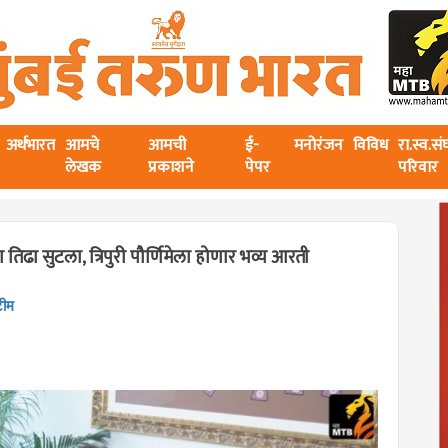
अर्थभारत
आमचे
आमची
ई-
मनोरंजन
विविध
रा.स्व.स
लेखक
प्रकाशने
पेपर
परिवार
ढा सुटला, त्रिपुरी पौर्णिमेला होणार भव्य आरती
टीम