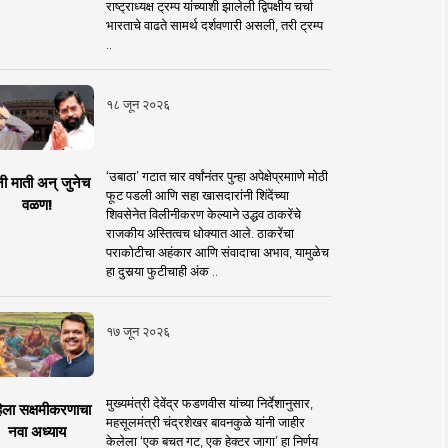
राष्ट्राध्यक्ष ट्रम्प यांच्याशी झालेली द्विपक्षीय चर्चा
भारताचे वाढते सामर्थ दर्शवणारी असली, तरी ट्रम्प
..
१८ जून २०२६
‘उबाठा’ गटात चार वर्षांनंतर पुन्हा अपेक्षेप्रमााणे मोठी
नी माती अन् जुनेच
फूट पडली आणि सहा खासदारांनी शिंदेंच्या
वळण!
शिवसेनेत विलीनीकरण केल्याने उद्धव ठाकरेंचे
राजकीय अस्तित्वच धोक्यात आले. ठाकरेंचा
पराकोटीचा अहंकार आणि संवादाचा अभाव, यामुळेच
हा दुसर्‍या फुटीचाही अंक ..
१७ जून २०२६
मुख्यमंत्री देवेंद्र फडणवीस यांच्या निर्देशानुसार,
िला सक्षमीकरणाचा
महसूलमंत्री चंद्रशेखर बावनकुळे यांनी जाहीर
नवा अध्याय
केलेला ‘एक बचत गट, एक हेक्टर जागा’ हा निर्णय