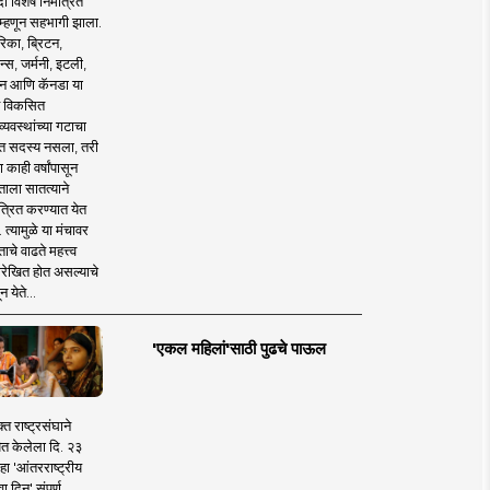
 विशेष निमंत्रित
 म्हणून सहभागी झाला.
िका, ब्रिटन,
न्स, जर्मनी, इटली,
न आणि कॅनडा या
 विकसित
व्यवस्थांच्या गटाचा
त सदस्य नसला, तरी
या काही वर्षांपासून
ताला सातत्याने
त्रित करण्यात येत
 त्यामुळे या मंचावर
ाचे वाढते महत्त्व
रेखित होत असल्याचे
न येते...
'एकल महिलां'साठी पुढचे पाऊल
क्त राष्ट्रसंघाने
ित केलेला दि. २३
हा 'आंतरराष्ट्रीय
ा दिन' संपूर्ण