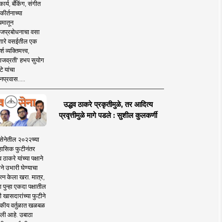
ार्य, बँकिंग, संगीत
कीर्तनाच्या
यमातून
जप्रबोधनाचा वसा
ारे वसईतील एक
श व्यक्तिमत्त्व,
ाजव्रती' हभप सुयोग
े यांचा
प्रवास.....
उद्धव ठाकरे प्रकृतीमुळे, तर आदित्य
प्रवृत्तीमुळे मागे पडले : सुशील कुलकर्णी
सेनेतील २०२२च्या
हासिक फुटीनंतर
व ठाकरे यांच्या पक्षाने
ाने उभारी घेण्याचा
त्न केला खरा. मात्र,
पुन्हा एकदा पक्षातील
 खासदारांच्या फुटीने
कीय वर्तुळात खळबळ
ली आहे. उबाठा