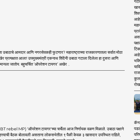
गटा
खास
शिव
आहे
महार
प्रा
असले
पक्
टिक
ा उबाठाचे आमदार आणि नगरसेवकही फुटणार? महाराष्ट्राच्या राजकारणातला सर्वात मोठा
आहे
र प्रत्यक्षात आला! उपमुख्यमंत्री एकनाथ शिंदेंनी उबाठा गटाला दिलेला हा दुसरा आणि
भवि
मानला जातोय. बहुचर्चित ‘ऑपरेशन टायगर’ अखेर ..
याव
राज
कुलक
रोख
कॅनड
पडल
 rebel MP) 'ऑपरेशन टायगर'च्या चर्चेला आज निर्णायक वळण मिळाले. उबाठा पक्षाने
परिष
त्त्वाची बैठक बोलावली असताना लोकसभेतील ९ पैकी केवळ ३ खासदार उपस्थित राहिले,