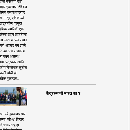
तील नऊपैकी सहा
दार एकनाथ शिंदेंच्या
सेनेत प्रवेश करणार
त. मात्र, एकेकाळी
ाष्ट्रातील प्रमुख
देशिक पक्षांपैकी एक
ल्या उद्धव ठाकरेंच्या
षाला आता आपले स्थान
वणे अवघड का झाले
? उबाठाचे राजकीय
ष्य काय असेल?
िषयी पत्रकार आणि
कीय विश्लेषक सुशील
र्णी यांची ही
ठोक मुलाखत..
केंद्रस्थानी भारत का ?
ामध्ये नुकत्याच पार
ेल्या 'जी-७' शिखर
देत भारत पुन्हा