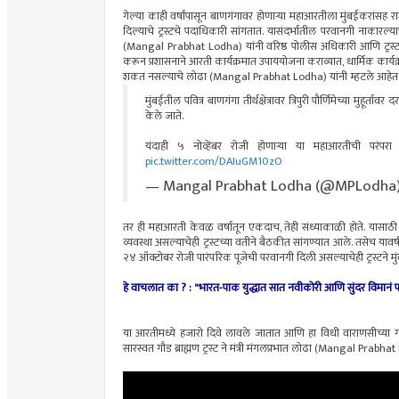
गेल्या काही वर्षांपासून बाणगंगावर होणाऱ्या महाआरतीला मुंबईकरांसह रा
दिल्याचे ट्रस्टचे पदाधिकारी सांगतात. यासंदर्भातील परवानगी नाकारल्याचे 
(Mangal Prabhat Lodha) यांनी वरिष्ठ पोलीस अधिकारी आणि ट्रस्टच्य
करून प्रशासनाने आरती कार्यक्रमात उपाययोजना कराव्यात, धार्मिक कार्य
शकत नसल्याचे लोढा (Mangal Prabhat Lodha) यांनी म्हटले आहेत
मुंबईतील पवित्र बाणगंगा तीर्थक्षेत्रावर त्रिपुरी पौर्णिमेच्या मुहूर
केले जाते.
यंदाही ५ नोव्हेंबर रोजी होणाऱ्या या महाआरतीची परं
pic.twitter.com/DAIuGM10zO
— Mangal Prabhat Lodha (@MPLodha
​तर ही महाआरती केवळ वर्षातून एकदाच, तेही संध्याकाळी होते. यासाठी म
व्यवस्था असल्याचेही ट्रस्टच्या वतीने बैठकीत सांगण्यात आले. तसेच यावर्
२४ ऑक्टोबर रोजी पारंपरिक पूजेची परवानगी दिली असल्याचेही ट्रस्टने मु
हे वाचलात का ? :
"भारत-पाक युद्धात सात नवीकोरी आणि सुंदर विमानं पाडली
या आरतीमध्ये हजारो दिवे लावले जातात आणि हा विधी वाराणसीच्या 
सारस्वत गौड ब्राह्मण ट्रस्ट ने मंत्री मंगलप्रभात लोढा (Mangal Prabha