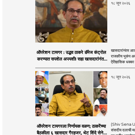
१८ जून २०२६
खासदारांनंतर आत
ऑपरेशन टायगर : उद्धव ठाकरे डॅमेज कंट्रोल
राजकीय भूकंप अखे
करण्यात सपशेल अपयशी! सहा खासदारांनंतर
ऐतिहासिक धक्का 
आमदारांसह नगरसेवकही शिंदेंकडे जाण्याच्या
चर्चा सुरू
१८ जून २०२६
(Shiv Sena UBT
ऑपरेशन टायगरला निर्णायक वळण; ठाकरेंच्या
संसदीय दलाची मह
बैठकीला ६ खासदार गैरहजर, थेट शिंदे सेनेत