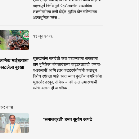
महत्त्वपूर्ण निर्णयामुळे पेट्रोलवरील अवलंबित्व
लक्षणीयरीत्या कमी होईल. पुढील दोन महिन्यांतच
अत्याधुनिक फ्लेस ..
१३ जून २०२६
घुसखोरांना मायदेशी परत पाठवण्याच्या भारताच्या
लामिक भाईचार्‍याचा
ठाम भूमिकेला बांगलादेशच्या कट्टरतावादी ‘जमात-
फाटलेला बुरखा
ए-इस्लामी’ आणि इतर कट्टरपंथीयांनी कडाडून
विरोध दर्शवला आहे. स्वतःच्याच मुस्लीम नागरिकांना
घुसखोर ठरवून, सीमेवर मानवी ढाल उभारण्याची
त्यांची वल्गना ही जागतिक ..
रुर वाचा
'समाजव्रती' हभप सुयोग आपटे