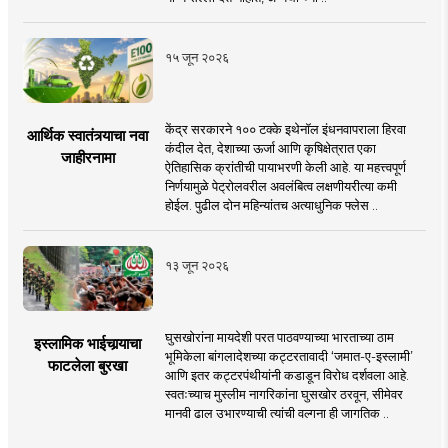
१५ जून २०२६
केंद्र सरकारने १०० टक्के इथेनॉल इंधनवापराला हिरवा
आर्थिक स्वातंत्र्याचा नवा
कंदील देत, देशाच्या ऊर्जा आणि कृषिक्षेत्रात एका
जाहीरनामा
ऐतिहासिक क्रांतीची पायाभरणी केली आहे. या महत्त्वपूर्ण
निर्णयामुळे पेट्रोलवरील अवलंबित्व लक्षणीयरीत्या कमी
होईल. पुढील दोन महिन्यांतच अत्याधुनिक फ्लेस ..
१३ जून २०२६
घुसखोरांना मायदेशी परत पाठवण्याच्या भारताच्या ठाम
इस्लामिक भाईचार्‍याचा
भूमिकेला बांगलादेशच्या कट्टरतावादी ‘जमात-ए-इस्लामी’
फाटलेला बुरखा
आणि इतर कट्टरपंथीयांनी कडाडून विरोध दर्शवला आहे.
स्वतःच्याच मुस्लीम नागरिकांना घुसखोर ठरवून, सीमेवर
मानवी ढाल उभारण्याची त्यांची वल्गना ही जागतिक ..