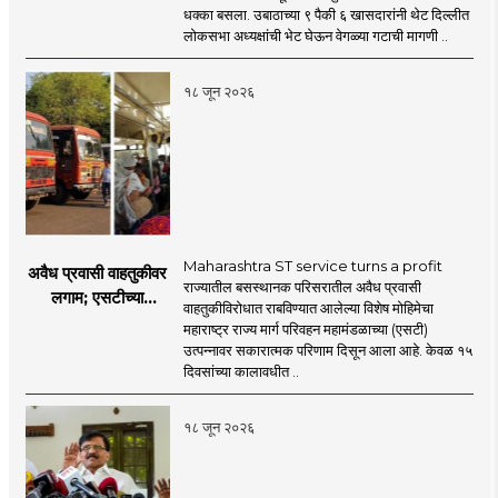
ठाकरेंच्या नेतृत्वावरच
धक्का बसला. उबाठाच्या ९ पैकी ६ खासदारांनी थेट दिल्लीत
प्रश्नचिन्ह? ठाकरे ब्रँड
लोकसभा अध्यक्षांची भेट घेऊन वेगळ्या गटाची मागणी ..
नेमका कुठे चुकला?
१८ जून २०२६
Maharashtra ST service turns a profit
अवैध प्रवासी वाहतुकीवर
राज्यातील बसस्थानक परिसरातील अवैध प्रवासी
लगाम; एसटीच्या
वाहतुकीविरोधात राबविण्यात आलेल्या विशेष मोहिमेचा
उत्पन्नात १५ दिवसांत
महाराष्ट्र राज्य मार्ग परिवहन महामंडळाच्या (एसटी)
४३.८३ कोटींची वाढ!
उत्पन्नावर सकारात्मक परिणाम दिसून आला आहे. केवळ १५
दिवसांच्या कालावधीत ..
१८ जून २०२६