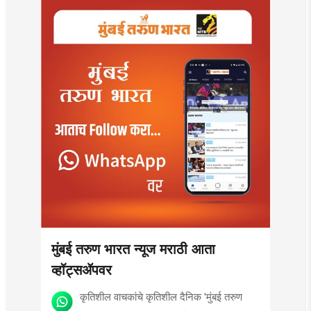
मुंबई तरुण भारत न्यूज मराठी आता
व्हॉट्सॲपवर
कृतिशील वाचकांचे कृतिशील दैनिक 'मुंबई तरुण