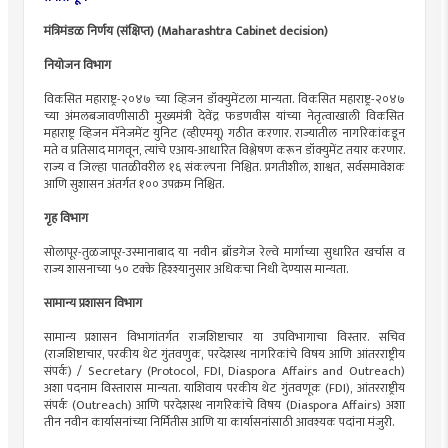
मंत्रिमंडळ निर्णय (संक्षिप्त) (Maharashtra Cabinet decision)
नियोजन विभाग
विकसित महाराष्ट्र-२०४७ च्या व्हिजन डॉक्युमेंटला मान्यता. विकसित महाराष्ट्र-२०४७
च्या अंमलबजावणीसाठी मुख्यमंत्री देवेंद्र फडणवीस यांच्या नेतृत्वाखाली विकसित
महाराष्ट्र व्हिजन मॅनेजमेंट युनिट (व्हीएमयू) गठीत करणार. राज्यातील नागरिकांकडून
मते व प्रतिसाद मागवून, त्यांचे एआय-आधारित विश्लेषण करून डॉक्युमेंट तयार करणार.
राज्य व जिल्हा पातळीवरील १६ संकल्पना निश्चित. प्रगतीशील, शाश्वत, सर्वसमावेशक
आणि सुशासन अंतर्गत १०० उपक्रम निश्चित.
गृह विभाग
सोलापूर-तुळजापूर-उस्मानाबाद या नवीन ब्रॉडगेज रेल्वे मार्गाच्या सुधारित खर्चास व
राज्य शासनाच्या ५० टक्के हिश्श्यानुसार अधिकचा निधी देण्यास मान्यता.
सामान्य प्रशासन विभाग
सामान्य प्रशासन विभागांतर्गत राजशिष्टाचार या उपविभागाचा विस्तार. सचिव
(राजशिष्टाचार, परकीय थेट गुंतवणुक, परदेशस्थ नागरिकांचे विषय आणि आंतरराष्ट्रीय
संपर्क) / Secretary (Protocol, FDI, Diaspora Affairs and Outreach)
अशा पदनाम विस्तारास मान्यता. याशिवाय परकीय थेट गुंतवणूक (FDI), आंतरराष्ट्रीय
संपर्क (Outreach) आणि परदेशस्थ नागरिकांचे विषय (Diaspora Affairs) अशा
तीन नवीन कार्यासनांच्या निर्मितीस आणि या कार्यासनांसाठी आवश्यक पदांना मंजुरी.