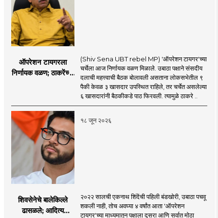
(Shiv Sena UBT rebel MP) 'ऑपरेशन टायगर'च्या
ऑपरेशन टायगरला
चर्चेला आज निर्णायक वळण मिळाले. उबाठा पक्षाने संसदीय
निर्णायक वळण; ठाकरेंच्या
दलाची महत्त्वाची बैठक बोलावली असताना लोकसभेतील ९
बैठकीला ६ खासदार
पैकी केवळ ३ खासदार उपस्थित राहिले, तर चर्चेत असलेल्या
गैरहजर, थेट शिंदे सेनेत
६ खासदारांनी बैठकीकडे पाठ फिरवली. त्यामुळे ठाकरे ..
विलीन होण्याचा प्रस्ताव?
१८ जून २०२६
२०२२ सालची एकनाथ शिंदेंची पहिली बंडखोरी, उबाठा पचवू
शिवसेनेचे बालेकिल्ले
शकली नाही, तोच अवघ्या ४ वर्षांत आता 'ऑपरेशन
ढासळले; आदित्य
टायगर'च्या माध्यमातून पक्षाला दुसरा आणि सर्वात मोठा