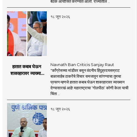
पॉलिसी २०२६'चा
बैठक आयोजित करण्यात आली. राज्यातील ..
प्रस्ताव
१८ जून २०२६
Navnath Ban Criticis Sanjay Raut
हातात कबाब घेऊन
"काँग्रेसच्या मांडीवर बसून वंदनीय हिंदुह्रदयसम्राट
शाकाहारावर व्याख्यान
बाळासाहेब ठाकरेंचे विचार समजावून सांगण्याचा तुमचा
देण्यासारखा राऊत यांचा
प्रयत्न म्हणजे हातात कबाब घेऊन शाकाहारावर व्याख्यान
प्रयत्न - नवनाथ बन
देण्यासारखं आहे! महाराष्ट्राचा ‘गोलपीठा’ कोणी केला याची
चिंता ..
१८ जून २०२६