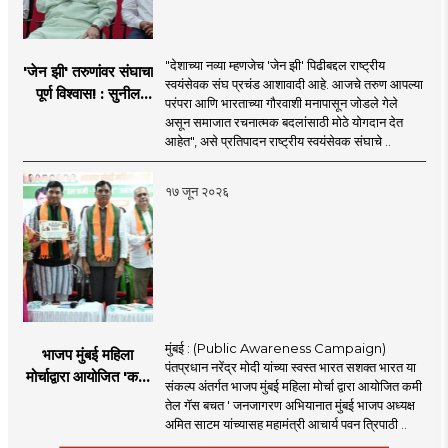
"देशाच्या नव्या म्हणजेच 'जेन झी' पिढीबद्दल राष्ट्रीय
'जेन झी' तरुणांवर संघाचा
स्वयंसेवक संघ प्रचंड आशावादी आहे. आजचे तरुण आपल्या
पूर्ण विश्वास! : सुनील
परंपरा आणि भारताच्या गौरवाशी मनापासून जोडले गेले
आंबेकर
असून समाजात रचनात्मक बदलांसाठी मोठे योगदान देत
आहेत", असे प्रतिपादन राष्ट्रीय स्वयंसेवक संघाचे ..
१७ जून २०२६
मुंबई : (Public Awareness Campaign)
भाजप मुंबई महिला
पंतप्रधान नरेंद्र मोदी यांच्या स्वस्त भारत सशक्त भारत या
मोर्चाद्वारा आयोजित 'कमी
संकल्प अंतर्गत भाजप मुंबई महिला मोर्चा द्वारा आयोजित कमी
तेल गॅस बचत ' उपक्रम
तेल गॅस बचत ' जनजागरण अभियानात मुंबई भाजप अध्यक्ष
अमित साटम यांच्यासह महामंत्री आचार्य पवन त्रिपाठी ..