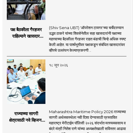
(Shiv Sena UBT) 'ऑपरेशन टायगर'च्या चर्चेदरम्यान
पक्ष बैठकीला गैरहजर
उद्धव ठाकरे यांच्या शिवसेनेतील सहा खासदारांनी पक्षाच्या
राहिल्याने खासदार
महत्त्वाच्या बैठकीला गैरहजर राहत बंडाची चिन्हे अधिक स्पष्ट
अपात्र ठरू शकतात का?
केली आहेत. या पार्श्वभूमीवर पक्षाकडून संबंधित खासदारांवर
व्हीप आणि कायदा नेमकं
व्हीपचे उल्लंघन केल्याप्रकरणी ..
काय सांगतो?
१८ जून २०२६
Maharashtra Maritime Policy 2026 राज्याच्या
राज्याच्या सागरी
सागरी अर्थव्यवस्थेला नवी दिशा देण्यासाठी प्रस्तावित
क्षेत्रासाठी नवे व्हिजन;
महाराष्ट्र मेरीटाईम पॉलिसी २०२६ संदर्भात मत्स्यव्यवसाय व
'महाराष्ट्र मेरीटाईम
बंदरे मंत्री नितेश राणे यांच्या अध्यक्षतेखाली सविस्तर आढावा