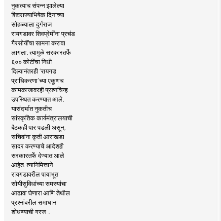
नुकत्याच संपन्न झालेल्या
शिवराज्याभिषेक दिनाच्या
सोहळ्याला दुर्गराज
रायगडावर शिवप्रेमींना प्रचंड
गैरसोयींचा सामना करावा
लागला. त्यामुळे सरकारतर्फे
६०० कोटींचा निधी
दिल्यानंतरही ‘रायगड
प्राधिकरणा’च्या एकूणच
कामकाजावरही प्रश्नचिन्ह
उपस्थित करण्यात आले.
यासंदर्भात नुकतीच
सांस्कृतिक कार्यमंत्रालयाची
बैठकही पार पडली असून,
सचिवांना कृती आराखडा
सादर करण्याचे आदेशही
सरकारतर्फे देण्यात आले
आहेत. त्यानिमित्ताने
रायगडावरील पायाभूत
सोयीसुविधांच्या समस्यांचा
आढावा घेणारा आणि तेथील
प्रश्नांवरील समाधान
शोधण्याची गरज ..