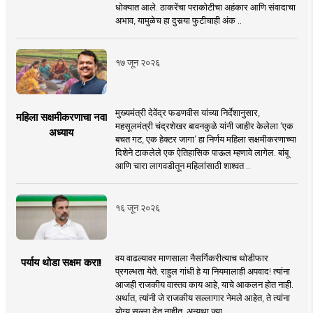
धोक्यात आले. ठाकरेंचा पराकोटीचा अहंकार आणि संवादाचा
अभाव, यामुळेच हा दुसर्‍या फुटीचाही अंक ..
१७ जून २०२६
मुख्यमंत्री देवेंद्र फडणवीस यांच्या निर्देशानुसार,
महिला सक्षमीकरणाचा नवा
महसूलमंत्री चंद्रशेखर बावनकुळे यांनी जाहीर केलेला ‘एक
अध्याय
बचत गट, एक हेक्टर जागा’ हा निर्णय महिला सक्षमीकरणाच्या
दिशेने टाकलेले एक ऐतिहासिक पाऊल म्हणावे लागेल. बांबू
आणि चारा लागवडीतून महिलांसाठी शाश्वत ..
१६ जून २०२६
वय वाढल्यावर माणसाला नैसर्गिकरीत्याच थोडीफार
पर्याय थोडा सक्षम करा!
प्रगल्भता येते. राहुल गांधी हे या नियमालाही अपवाद! त्यांना
आजही राजकीय वास्तव काय आहे, याचे आकलन होत नाही.
अर्थात, त्यांनी जे राजकीय सल्लागार नेमले आहेत, ते त्यांना
योग्य सल्ला देत नाहीत, अन्यथा ज्या ..