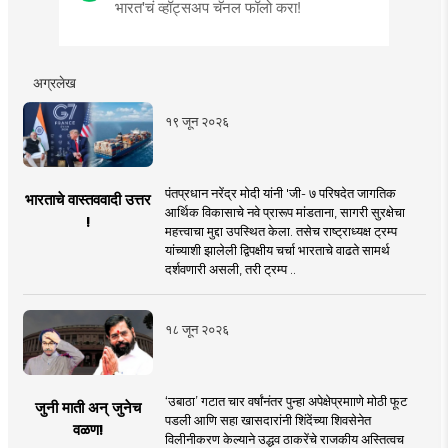
भारत'चं व्हॉट्सअप चॅनल फॉलो करा!
अग्रलेख
१९ जून २०२६
पंतप्रधान नरेंद्र मोदी यांनी 'जी- ७ परिषदेत जागतिक
भारताचे वास्तववादी उत्तर
आर्थिक विकासाचे नवे प्रारूप मांडताना, सागरी सुरक्षेचा
!
महत्त्वाचा मुद्दा उपस्थित केला. तसेच राष्ट्राध्यक्ष ट्रम्प
यांच्याशी झालेली द्विपक्षीय चर्चा भारताचे वाढते सामर्थ
दर्शवणारी असली, तरी ट्रम्प ..
१८ जून २०२६
‘उबाठा’ गटात चार वर्षांनंतर पुन्हा अपेक्षेप्रमााणे मोठी फूट
जुनी माती अन् जुनेच
पडली आणि सहा खासदारांनी शिंदेंच्या शिवसेनेत
वळण!
विलीनीकरण केल्याने उद्धव ठाकरेंचे राजकीय अस्तित्वच