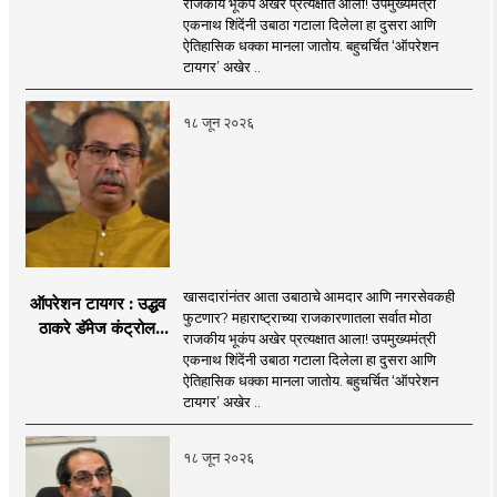
journalism for a 'smart' Maharashtra will
राजकीय भूकंप अखेर प्रत्यक्षात आला! उपमुख्यमंत्री
that is compatible with culture,
आता आमदार आणि
एकनाथ शिंदेंनी उबाठा गटाला दिलेला हा दुसरा आणि
be the side of the game.
motionlessness and tradition.
नगरसेवकही शिंदेंच्या
ऐतिहासिक धक्का मानला जातोय. बहुचर्चित ‘ऑपरेशन
वाटेवर?
टायगर’ अखेर ..
१८ जून २०२६
खासदारांनंतर आता उबाठाचे आमदार आणि नगरसेवकही
ऑपरेशन टायगर : उद्धव
फुटणार? महाराष्ट्राच्या राजकारणातला सर्वात मोठा
ठाकरे डॅमेज कंट्रोल
राजकीय भूकंप अखेर प्रत्यक्षात आला! उपमुख्यमंत्री
करण्यात सपशेल अपयशी!
एकनाथ शिंदेंनी उबाठा गटाला दिलेला हा दुसरा आणि
सहा खासदारांनंतर
ऐतिहासिक धक्का मानला जातोय. बहुचर्चित ‘ऑपरेशन
आमदारांसह नगरसेवकही
टायगर’ अखेर ..
शिंदेंकडे जाण्याच्या चर्चा
सुरू
१८ जून २०२६