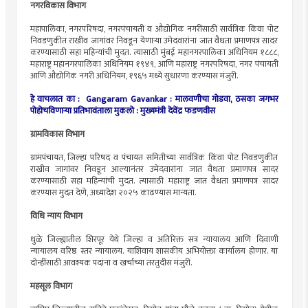
नगरविकास विभाग
महापालिका, नगरपरिषदा, नगरपंचायती व औद्योगिक नगरींसाठी सार्वत्रिक किंवा पोट
निवडणुकीत राखीव जागांवर निवडून येणाऱ्या उमेदवारांना जात वैधता प्रमाणपत्र सादर
करण्यासाठी सहा महिन्यांची मुदत. त्यासाठी मुंबई महानगरपालिका अधिनियम १८८८,
महाराष्ट्र महानगरपालिका अधिनियम १९४९, आणि महाराष्ट्र नगरपरिषदा, नगर पंचायती
आणि औद्योगिक नगरी अधिनियम, १९६५ मध्ये सुधारणा करण्यास मंजुरी.
हे वाचलात का : Gangaram Gavankar : मालवणीचा गोडवा, ठसका जगभर
पोहोचविणाऱ्या प्रतिभावंताला मुकलो : मुख्यमंत्री देवेंद्र फडणवीस
ग्रामविकास विभाग
ग्रामपंचायत, जिल्हा परिषद व पंचायत समितीच्या सार्वत्रिक किंवा पोट निवडणुकीत
राखीव जागांवर निवडून आल्यानंतर उमेदवारांना जात वैधता प्रमाणपत्र सादर
करण्यासाठी सहा महिन्यांची मुदत. त्यासाठी महाराष्ट्र जात वैधता प्रमाणपत्र सादर
करण्यास मुदत देणे, अध्यादेश २०२५ काढण्यास मान्यता.
विधि न्याय विभाग
धुळे जिल्ह्यातील शिरपूर येथे जिल्हा व अतिरिक्त सत्र न्यायालय आणि दिवाणी
न्यायालय वरिष्ठ स्तर न्यायालय. याशिवाय शासकीय अभियोक्ता कार्यालय होणार. या
दोन्हींसाठी आवश्यक पदांना व खर्चाच्या तरतुदीस मंजुरी.
महसूल विभाग