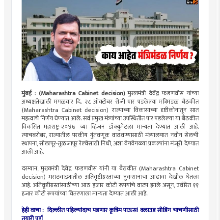
मुंबई : (Maharashtra Cabinet decision)
मुख्यमंत्री देवेंद्र फडणवीस यांच्या
अध्यक्षतेखाली मंगळवार दि. २८ ऑक्टोबर रोजी पार पडलेल्या मंत्रिमंडळ बैठकीत
(Maharashtra Cabinet decision) राज्याच्या विकासाच्या दृष्टीकोनातून सात
महत्त्वाचे निर्णय घेण्यात आले. सर्व प्रमुख मंत्र्यांच्या उपस्थितीत पार पडलेल्या या बैठकीत
विकसित महाराष्ट्र-२०४७ च्या व्हिजन डॉक्युमेंटला मान्यता देण्यात आली आहे.
त्याचबरोबर, राज्यातील परकीय गुंतवणूक वाढवण्यासाठी मंत्र्यालयात नवीन सेलची
स्थापना, सोलापूर-तुळजापूर रेल्वेसाठी निधी, अशा वेगवेगळ्या प्रकल्पांना मंजूरी देण्यात
आली आहे.
दरम्यान, मुख्यमंत्री देवेंद्र फडणवीस यांनी या बैठकीत (Maharashtra Cabinet
decision) मराठवाड्यातील अतिवृष्टीग्रस्तांच्या नुकसानाचा आढावा देखील घेतला
आहे. अतिवृष्टीग्रस्तांसाठीच्या आठ हजार कोटी रूपयांचे वाटप झाले असून, उर्वरित ११
हजार कोटी रूपयांच्या वितरणाला मान्यता देण्यात आली आहे.
हेही वाचा : दिल्लीत पहिल्यांदाच पडणार कृत्रिम पाऊस! क्लाउड सीडिंग चाचणीसाठी
तयारी पूर्ण