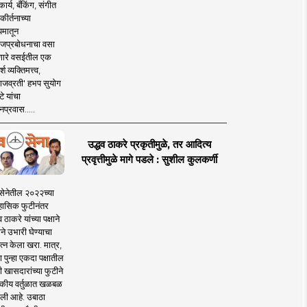
ार्य, बँकिंग, संगीत
कीर्तनाच्या
यमातून
जप्रबोधनाचा वसा
ारे वसईतील एक
श व्यक्तिमत्त्व,
ाजव्रती' हभप सुयोग
े यांचा
प्रवास.....
उद्धव ठाकरे प्रकृतीमुळे, तर आदित्य
प्रवृत्तीमुळे मागे पडले : सुशील कुलकर्णी
सेनेतील २०२२च्या
हासिक फुटीनंतर
व ठाकरे यांच्या पक्षाने
ाने उभारी घेण्याचा
त्न केला खरा. मात्र,
पुन्हा एकदा पक्षातील
 खासदारांच्या फुटीने
कीय वर्तुळात खळबळ
ली आहे. उबाठा