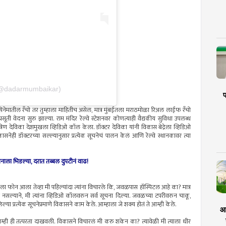
 (@dadarmumbaikar)
प
 सिनेमातील रँचो तर तुम्हाला माहितीच असेल, मात्र मुंबईतला मराठमोळा रिअल लाईफ रँचो
ूती वेदना सुरु झाल्या. राम मंदिर रेल्वे स्टेशनवर कोणत्याही वैद्यकीय सुविधा उपलब्ध
ैत्रिण देविका देशमुखला व्हिडिओ कॉल केला. डॉक्टर देविका यांनी विकास बेद्रेला व्हिडिओ
ासनेही डॉक्टरच्या सल्ल्यानुसार प्रत्येक सूचनेचं पालन केलं आणि रेल्वे स्थानकावर त्या
ाला भिडल्या, दरात तब्बल दुपटीनं वाढ!
"मला फोन आला तेव्हा मी पहिल्यांदा त्यांना विचारले कि, जवळपास हॉस्पिटल आहे का? मात्र
सल्याने, मी त्यांना व्हिडिओ कॉलवरुन सर्व सूचना दिल्या. जवळच्या टपरीवरुन चाकू,
्रत्येक सूचनेप्रमाणे विकासने काम केले. आम्हाला जे शक्य होतं ते आम्ही केले.
आर
आम्ही ही तत्परता दाखवली. विकासने विचारलं मी करु शकेन का? त्यावेळी मी त्याला धीर