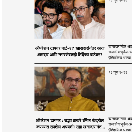
१८ जून २०२६
Instagram, MahaMTB
in abundance in the I
Now get all the updates
through social media
there is a need for 
before you. Role in the
role and approach that
multimedia for the ne
tradition.
will be the side of the
खासदारांनंतर आत
ऑपरेशन टायगर पार्ट-२? खासदारांनंतर आता
राजकीय भूकंप अखे
आमदार आणि नगरसेवकही शिंदेंच्या वाटेवर?
ऐतिहासिक धक्का 
१८ जून २०२६
खासदारांनंतर आत
ऑपरेशन टायगर : उद्धव ठाकरे डॅमेज कंट्रोल
राजकीय भूकंप अखे
करण्यात सपशेल अपयशी! सहा खासदारांनंतर
ऐतिहासिक धक्का 