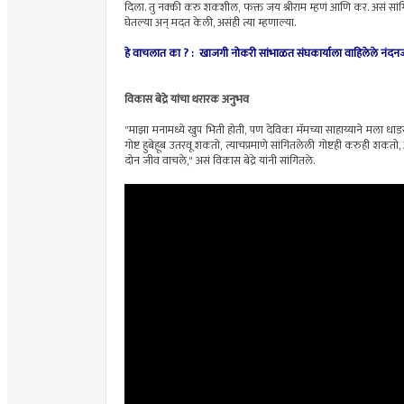
दिला. तु नक्की करु शकशील, फक्त जय श्रीराम म्हणं आणि कर. असं सांगितल
घेतल्या अन् मदत केली, असंही त्या म्हणाल्या.
हे वाचलात का ? :
खाजगी नोकरी सांभाळत संघकार्याला वाहिलेले नंदन
विकास बेद्रे यांचा थरारक अनुभव
"माझा मनामध्ये खुप भिती होती, पण देविका मॅमच्या साहाय्याने मला धाड
गोष्ट हुबेहूब उतरवू शकतो, त्याचप्रमाणे सांगितलेली गोष्टही करुही शकत
दोन जीव वाचले," असं विकास बेद्रे यांनी सांगितले.