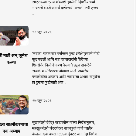
राष्ट्राध्यक्ष ट्रम्प यांच्याशी झालेली द्विपक्षीय चर्चा
भारताचे वाढते सामर्थ दर्शवणारी असली, तरी ट्रम्प
..
१८ जून २०२६
‘उबाठा’ गटात चार वर्षांनंतर पुन्हा अपेक्षेप्रमााणे मोठी
नी माती अन् जुनेच
फूट पडली आणि सहा खासदारांनी शिंदेंच्या
वळण!
शिवसेनेत विलीनीकरण केल्याने उद्धव ठाकरेंचे
राजकीय अस्तित्वच धोक्यात आले. ठाकरेंचा
पराकोटीचा अहंकार आणि संवादाचा अभाव, यामुळेच
हा दुसर्‍या फुटीचाही अंक ..
१७ जून २०२६
मुख्यमंत्री देवेंद्र फडणवीस यांच्या निर्देशानुसार,
िला सक्षमीकरणाचा
महसूलमंत्री चंद्रशेखर बावनकुळे यांनी जाहीर
नवा अध्याय
केलेला ‘एक बचत गट, एक हेक्टर जागा’ हा निर्णय