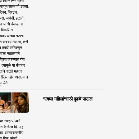
 विशेष निमंत्रित
 म्हणून सहभागी झाला.
िका, ब्रिटन,
न्स, जर्मनी, इटली,
न आणि कॅनडा या
 विकसित
व्यवस्थांच्या गटाचा
त सदस्य नसला, तरी
या काही वर्षांपासून
ताला सातत्याने
त्रित करण्यात येत
 त्यामुळे या मंचावर
ाचे वाढते महत्त्व
रेखित होत असल्याचे
न येते...
'एकल महिलां'साठी पुढचे पाऊल
क्त राष्ट्रसंघाने
ित केलेला दि. २३
हा 'आंतरराष्ट्रीय
ा दिन' संपूर्ण