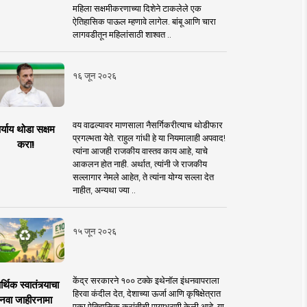
महिला सक्षमीकरणाच्या दिशेने टाकलेले एक
ऐतिहासिक पाऊल म्हणावे लागेल. बांबू आणि चारा
लागवडीतून महिलांसाठी शाश्वत ..
१६ जून २०२६
वय वाढल्यावर माणसाला नैसर्गिकरीत्याच थोडीफार
र्याय थोडा सक्षम
प्रगल्भता येते. राहुल गांधी हे या नियमालाही अपवाद!
करा!
त्यांना आजही राजकीय वास्तव काय आहे, याचे
आकलन होत नाही. अर्थात, त्यांनी जे राजकीय
सल्लागार नेमले आहेत, ते त्यांना योग्य सल्ला देत
नाहीत, अन्यथा ज्या ..
१५ जून २०२६
केंद्र सरकारने १०० टक्के इथेनॉल इंधनवापराला
्थिक स्वातंत्र्याचा
हिरवा कंदील देत, देशाच्या ऊर्जा आणि कृषिक्षेत्रात
नवा जाहीरनामा
एका ऐतिहासिक क्रांतीची पायाभरणी केली आहे. या