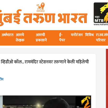
अर्थभारत
आमचे
आमची
ई-
मनोरंजन
विविध
रा.स्व.स
लेखक
प्रकाशने
पेपर
परिवार
 व्हिडीओ कॉल... राममंदिर स्टेशनवर तरुणाने केली महिलेची
टीम