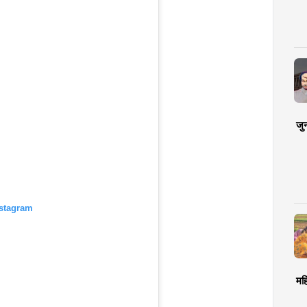
जु
nstagram
मह