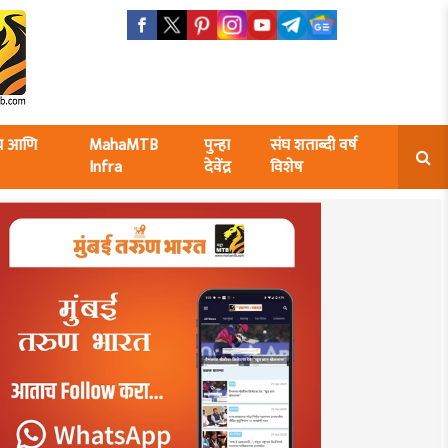
ंघ आणि
MahaMTB
पुन्हा
संघ शताब्दी वर्ष
Infra
देवेंद्र
विशेष