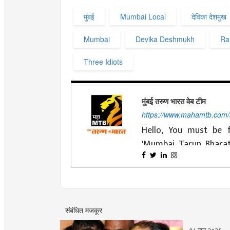
मुंबई
Mumbai Local
देविका देशमुख
Mumbai
Devika Deshmukh
Ra
Three Idiots
मुंबई तरुण भारत वेब टीम
https://www.mahamtb.com
Hello, You must be f
'Mumbai Tarun Bhara
nationalist ideals and 
Changing with time is
journey of four decade
Tarun Bharat' has d
and cooperation. Dea
'MahaMTB' available 
effort to always be p
That is why
mahamtb
Today's youth, reade
संबंधित मजकूर
nation and the national 
Channel, MahaMTB F
'smart' day by day. And