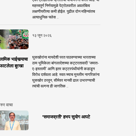
महत्त्वपूर्ण निर्णयामुळे पेट्रोलवरील अवलंबित्व
लक्षणीयरीत्या कमी होईल. पुढील दोन महिन्यांतच
अत्याधुनिक फ्लेस ..
१३ जून २०२६
घुसखोरांना मायदेशी परत पाठवण्याच्या भारताच्या
लामिक भाईचार्‍याचा
ठाम भूमिकेला बांगलादेशच्या कट्टरतावादी ‘जमात-
फाटलेला बुरखा
ए-इस्लामी’ आणि इतर कट्टरपंथीयांनी कडाडून
विरोध दर्शवला आहे. स्वतःच्याच मुस्लीम नागरिकांना
घुसखोर ठरवून, सीमेवर मानवी ढाल उभारण्याची
त्यांची वल्गना ही जागतिक ..
रुर वाचा
'समाजव्रती' हभप सुयोग आपटे