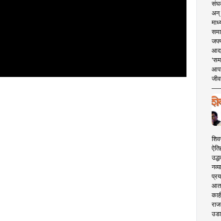
संघक
अन् 
माध्
समा
जपण
आदर्
'सम
आपट
जीवन
शिव
ऐति
उद्ध
नव्य
प्रय
आता 
काही
राज
उडा