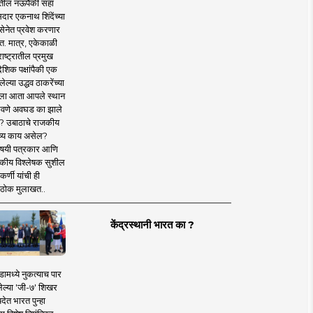
तील नऊपैकी सहा
दार एकनाथ शिंदेंच्या
सेनेत प्रवेश करणार
त. मात्र, एकेकाळी
ाष्ट्रातील प्रमुख
देशिक पक्षांपैकी एक
ल्या उद्धव ठाकरेंच्या
षाला आता आपले स्थान
वणे अवघड का झाले
? उबाठाचे राजकीय
ष्य काय असेल?
िषयी पत्रकार आणि
कीय विश्लेषक सुशील
र्णी यांची ही
ठोक मुलाखत..
केंद्रस्थानी भारत का ?
ामध्ये नुकत्याच पार
ेल्या 'जी-७' शिखर
देत भारत पुन्हा