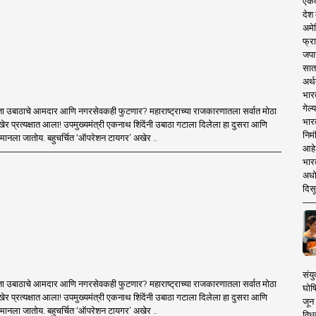
एकदा
 Telegram, MahaMTB WhatsApp Group etc.
nternet-enabled information explosion. However,
देश
 in one click!
mahamtb.com
 and advanced avatar content. We are coming
complementary knowledge to determine a modern
अमेर
 new era, 'smart' journalism with a view, 'smart'
फ्रा
 is compatible with culture, motionlessness and
जपा
w era, and journalism for a 'smart' Maharashtra
सात
 game.
अर्थ
भार
गेल्
ा उबाठाचे आमदार आणि नगरसेवकही फुटणार? महाराष्ट्राच्या राजकारणातला सर्वात मोठा
भार
र प्रत्यक्षात आला! उपमुख्यमंत्री एकनाथ शिंदेंनी उबाठा गटाला दिलेला हा दुसरा आणि
निमं
मानला जातोय. बहुचर्चित ‘ऑपरेशन टायगर’ अखेर ..
आहे.
भारत
अधो
दिसू
संयु
ा उबाठाचे आमदार आणि नगरसेवकही फुटणार? महाराष्ट्राच्या राजकारणातला सर्वात मोठा
घोष
र प्रत्यक्षात आला! उपमुख्यमंत्री एकनाथ शिंदेंनी उबाठा गटाला दिलेला हा दुसरा आणि
जून 
मानला जातोय. बहुचर्चित ‘ऑपरेशन टायगर’ अखेर ..
विधव