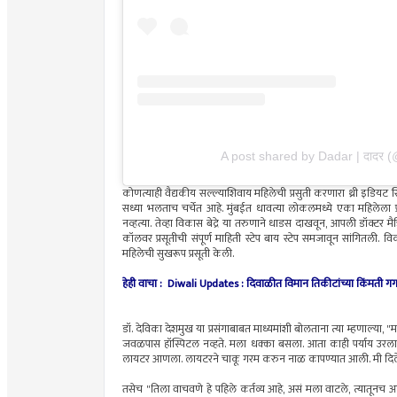
A post shared by Dadar | दादर
कोणत्याही वैद्यकीय सल्ल्याशिवाय महिलेची प्रसुती करणारा थ्री इडियट
सध्या भलताच चर्चेत आहे. मुंबईत धावत्या लोकलमध्ये एका महिलेला प्रस
नव्हत्या. तेव्हा विकास बेद्रे या तरुणाने धाडस दाखवून, आपली डॉक्टर म
कॉलवर प्रसूतीची संपूर्ण माहिती स्टेप बाय स्टेप समजावून सांगितली. विक
महिलेची सुखरूप प्रसूती केली.
हेही वाचा :
Diwali Updates : दिवाळीत विमान तिकीटांच्या किंमती गगन
डॉ. देविका देशमुख या प्रसंगाबाबत माध्यमांशी बोलताना त्या म्हणाल्या, 
जवळपास हॉस्पिटल नव्हते. मला धक्का बसला. आता काही पर्याय उरला न
लायटर आणला. लायटरने चाकू गरम करुन नाळ कापण्यात आली. मी दिलेल्या प
तसेच "तिला वाचवणे हे पहिले कर्तव्य आहे, असं मला वाटले, त्यातूनच 