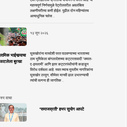
महत्त्वपूर्ण निर्णयामुळे पेट्रोलवरील अवलंबित्व
लक्षणीयरीत्या कमी होईल. पुढील दोन महिन्यांतच
अत्याधुनिक फ्लेस ..
१३ जून २०२६
घुसखोरांना मायदेशी परत पाठवण्याच्या भारताच्या
लामिक भाईचार्‍याचा
ठाम भूमिकेला बांगलादेशच्या कट्टरतावादी ‘जमात-
फाटलेला बुरखा
ए-इस्लामी’ आणि इतर कट्टरपंथीयांनी कडाडून
विरोध दर्शवला आहे. स्वतःच्याच मुस्लीम नागरिकांना
घुसखोर ठरवून, सीमेवर मानवी ढाल उभारण्याची
त्यांची वल्गना ही जागतिक ..
रुर वाचा
'समाजव्रती' हभप सुयोग आपटे