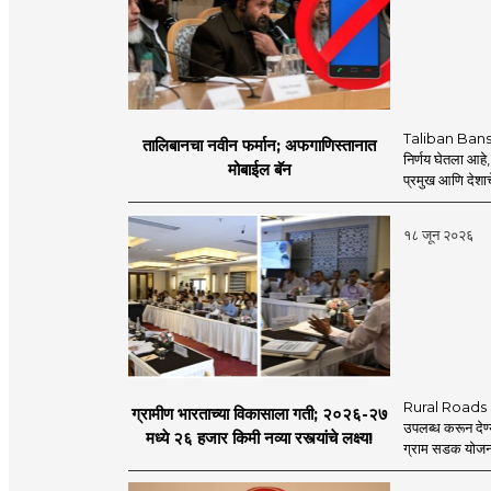
Now get all the updates
through social media
there is a need for 
before you. Role in the
role and approach that
multimedia for the ne
tradition.
will be the side of the
Taliban Bans
तालिबानचा नवीन फर्मान; अफगाणिस्तानात
निर्णय घेतला आहे,
मोबाईल बॅन
प्रमुख आणि देशाचे
१८ जून २०२६
Rural Roads Indi
ग्रामीण भारताच्या विकासाला गती; २०२६-२७
उपलब्ध करून देण्
मध्ये २६ हजार किमी नव्या रस्त्यांचे लक्ष्य!
ग्राम सडक योजना 