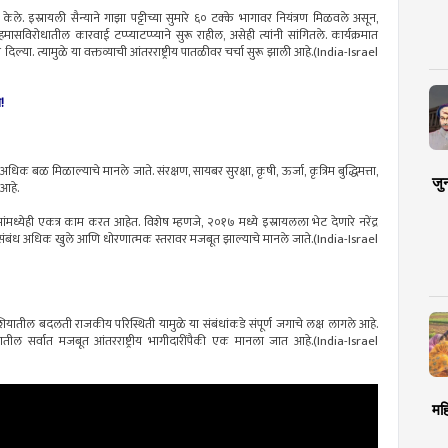
ान केले. इस्रायली सैन्याने गाझा पट्टीच्या सुमारे ६० टक्के भागावर नियंत्रण मिळवले असून,
. हमासविरोधातील कारवाई टप्प्याटप्प्याने सुरू राहील, असेही त्यांनी सांगितले. कार्यक्रमात
िल्या. त्यामुळे या वक्तव्याची आंतरराष्ट्रीय पातळीवर चर्चा सुरू झाली आहे.(India-Israel
!
ना अधिक बळ मिळाल्याचे मानले जाते. संरक्षण, सायबर सुरक्षा, कृषी, ऊर्जा, कृत्रिम बुद्धिमत्ता,
जु
 आहे.
ध्येही एकत्र काम करत आहेत. विशेष म्हणजे, २०१७ मध्ये इस्रायलला भेट देणारे नरेंद्र
रायल संबंध अधिक खुले आणि धोरणात्मक स्तरावर मजबूत झाल्याचे मानले जाते.(India-Israel
ील बदलती राजकीय परिस्थिती यामुळे या संबंधांकडे संपूर्ण जगाचे लक्ष लागले आहे.
ातील सर्वात मजबूत आंतरराष्ट्रीय भागीदारींपैकी एक मानला जात आहे.(India-Israel
मह