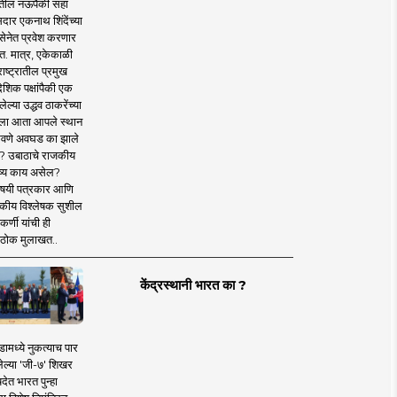
तील नऊपैकी सहा
दार एकनाथ शिंदेंच्या
सेनेत प्रवेश करणार
त. मात्र, एकेकाळी
ाष्ट्रातील प्रमुख
देशिक पक्षांपैकी एक
ल्या उद्धव ठाकरेंच्या
षाला आता आपले स्थान
वणे अवघड का झाले
? उबाठाचे राजकीय
ष्य काय असेल?
िषयी पत्रकार आणि
कीय विश्लेषक सुशील
र्णी यांची ही
ठोक मुलाखत..
केंद्रस्थानी भारत का ?
ामध्ये नुकत्याच पार
ेल्या 'जी-७' शिखर
देत भारत पुन्हा