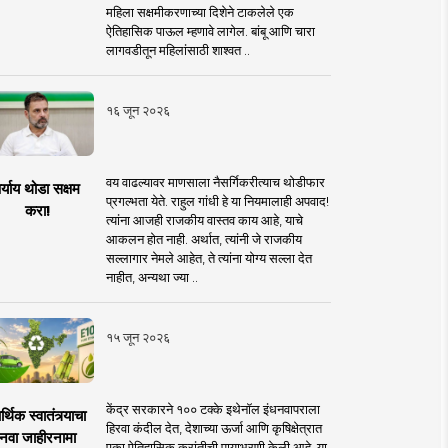
महिला सक्षमीकरणाच्या दिशेने टाकलेले एक
ऐतिहासिक पाऊल म्हणावे लागेल. बांबू आणि चारा
लागवडीतून महिलांसाठी शाश्वत ..
१६ जून २०२६
वय वाढल्यावर माणसाला नैसर्गिकरीत्याच थोडीफार
र्याय थोडा सक्षम
प्रगल्भता येते. राहुल गांधी हे या नियमालाही अपवाद!
करा!
त्यांना आजही राजकीय वास्तव काय आहे, याचे
आकलन होत नाही. अर्थात, त्यांनी जे राजकीय
सल्लागार नेमले आहेत, ते त्यांना योग्य सल्ला देत
नाहीत, अन्यथा ज्या ..
१५ जून २०२६
केंद्र सरकारने १०० टक्के इथेनॉल इंधनवापराला
्थिक स्वातंत्र्याचा
हिरवा कंदील देत, देशाच्या ऊर्जा आणि कृषिक्षेत्रात
नवा जाहीरनामा
एका ऐतिहासिक क्रांतीची पायाभरणी केली आहे. या