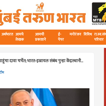
अर्थभारत
आमचे
आमची
ई-
मनोरंजन
विविध
रा.स्व.स
लेखक
प्रकाशने
पेपर
परिवार
चा दावा चर्चेत; भारत-इस्रायल संबंध पुन्हा केंद्रस्थानी...
 टीम