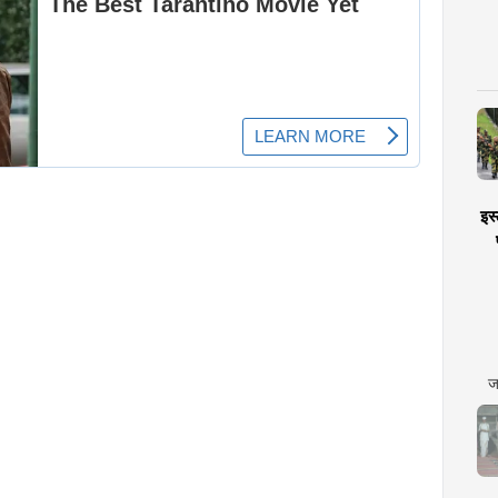
इस्
ज