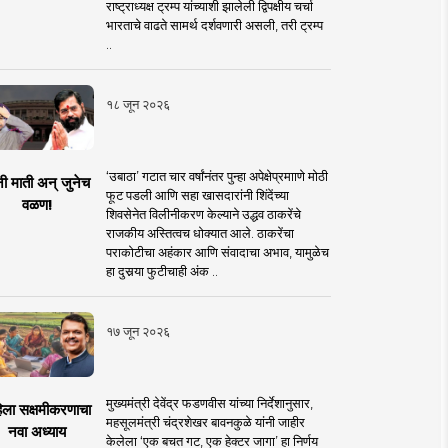
राष्ट्राध्यक्ष ट्रम्प यांच्याशी झालेली द्विपक्षीय चर्चा
भारताचे वाढते सामर्थ दर्शवणारी असली, तरी ट्रम्प
..
१८ जून २०२६
‘उबाठा’ गटात चार वर्षांनंतर पुन्हा अपेक्षेप्रमााणे मोठी
नी माती अन् जुनेच
फूट पडली आणि सहा खासदारांनी शिंदेंच्या
वळण!
शिवसेनेत विलीनीकरण केल्याने उद्धव ठाकरेंचे
राजकीय अस्तित्वच धोक्यात आले. ठाकरेंचा
पराकोटीचा अहंकार आणि संवादाचा अभाव, यामुळेच
हा दुसर्‍या फुटीचाही अंक ..
१७ जून २०२६
मुख्यमंत्री देवेंद्र फडणवीस यांच्या निर्देशानुसार,
िला सक्षमीकरणाचा
महसूलमंत्री चंद्रशेखर बावनकुळे यांनी जाहीर
नवा अध्याय
केलेला ‘एक बचत गट, एक हेक्टर जागा’ हा निर्णय