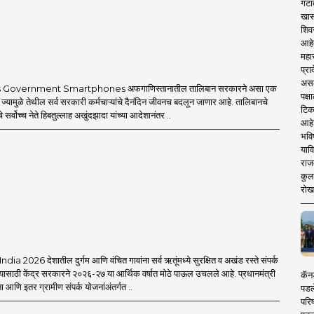
 in one click!
mahamtb.com
 and advanced avatar content. We are coming
गटा
complementary knowledge to determine a modern
खास
 new era, 'smart' journalism with a view, 'smart'
 is compatible with culture, motionlessness and
शिव
w era, and journalism for a 'smart' Maharashtra
आहे
महार
 game.
प्रा
असले
 Government Smartphones अफगाणिस्तानातील तालिबान सरकारने असा एक
पक्
 ज्यामुळे तेथील सर्व सरकारी कर्मचाऱ्यांचे दैनंदिन जीवनच बदलून जाणार आहे. तालिबानचे
टिक
 सर्वोच्च नेते हिबतुल्लाह अखुंदझादा यांच्या आदेशानंतर ..
आहे
भवि
याव
राज
कुलक
रोख
a 2026 देशातील दुर्गम आणि वंचित गावांना सर्व ऋतूंमध्ये सुरक्षित व अखंड रस्ते संपर्क
यासाठी केंद्र सरकारने २०२६-२७ या आर्थिक वर्षात मोठे पाऊल उचलले आहे. प्रधानमंत्री
कॅनड
आणि इतर ग्रामीण संपर्क योजनांअंतर्गत ..
पडल
परिष