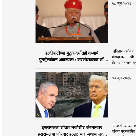
१८ जून २०२६
"इतिहास अनेकदा सत
हल्दीघाटीच्या युद्धासंदर्भातही तथ्यांचे
योगदानाला अपेक्षि
पुनर्मूल्यांकन आवश्यक! : सरसंघचालक डॉ.
देशभर महाराणा प्र
मोहनजी भागवत
१७ जून २०२६
Israel Lebanon 
इस्रायलला शांतता नकोशी? लेबनानवर
शांतता प्रस्थापि
इस्रायलचा जोरदार हल्ला; चार जणांचा मृत्यू,