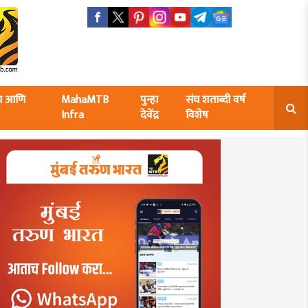
ंघ आणि
MahaMTB
पुन्हा
संघ शताब्दी वर्ष
Infra
देवेंद्र
विशेष