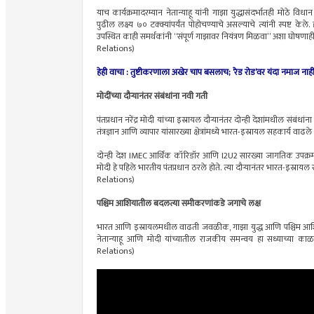
याच कार्यक्रमादरम्यान नेतान्याहू यांनी गाझा युद्धासंदर्भातही मोठे विध
पुढील लक्ष्य ७० टक्क्यांपर्यंत पोहोचण्याचे असल्याचे त्यांनी स्पष्ट केले
उपस्थित काही समर्थकांनी “संपूर्ण गाझावर नियंत्रण मिळवा” अशा घोषणाही द
Relations)
हेही वाचा : तुष्टीकरणाला अखेर चाप बसलाच; ‘रेड रोड’वर यंदा नमाज नाही
मोदींच्या दौऱ्यानंतर संबंधांना नवी गती
पंतप्रधान नरेंद्र मोदी यांच्या इस्रायल दौऱ्यानंतर दोन्ही देशांमधील संबंधां
तंत्रज्ञान आणि व्यापार यांसारख्या क्षेत्रांमध्ये भारत-इस्रायल सहकार्य वाढले
दोन्ही देश IMEC आर्थिक कॉरिडॉर आणि I2U2 सारख्या जागतिक उपक्रमांम
मोदी हे पहिले भारतीय पंतप्रधान ठरले होते. त्या दौऱ्यानंतर भारत-इस्
Relations)
पश्चिम आशियातील बदलत्या समीकरणांकडे जगाचे लक्ष
भारत आणि इस्रायलमधील वाढती जवळीक, गाझा युद्ध आणि पश्चिम आशियात
नेतान्याहू आणि मोदी यांच्यातील राजकीय समन्वय हा सध्याच्या काळ
Relations)