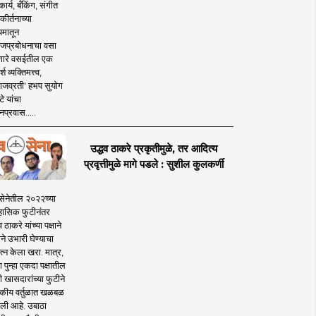
ार्य, बँकिंग, संगीत
कीर्तनाच्या
यमातून
जप्रबोधनाचा वसा
ारे वसईतील एक
श व्यक्तिमत्त्व,
ाजव्रती' हभप सुयोग
े यांचा
प्रवास.....
उद्धव ठाकरे प्रकृतीमुळे, तर आदित्य
प्रवृत्तीमुळे मागे पडले : सुशील कुलकर्णी
सेनेतील २०२२च्या
हासिक फुटीनंतर
व ठाकरे यांच्या पक्षाने
ाने उभारी घेण्याचा
त्न केला खरा. मात्र,
पुन्हा एकदा पक्षातील
 खासदारांच्या फुटीने
कीय वर्तुळात खळबळ
ली आहे. उबाठा