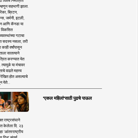
 विशेष निमंत्रित
 म्हणून सहभागी झाला.
िका, ब्रिटन,
न्स, जर्मनी, इटली,
न आणि कॅनडा या
 विकसित
व्यवस्थांच्या गटाचा
त सदस्य नसला, तरी
या काही वर्षांपासून
ताला सातत्याने
त्रित करण्यात येत
 त्यामुळे या मंचावर
ाचे वाढते महत्त्व
रेखित होत असल्याचे
न येते...
'एकल महिलां'साठी पुढचे पाऊल
क्त राष्ट्रसंघाने
ित केलेला दि. २३
हा 'आंतरराष्ट्रीय
ा दिन' संपूर्ण