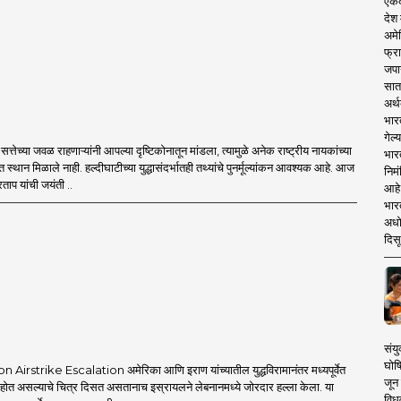
एकदा
देश
अमेर
फ्रा
जपा
सात
अर्थ
भार
गेल्
्तेच्या जवळ राहणाऱ्यांनी आपल्या दृष्टिकोनातून मांडला, त्यामुळे अनेक राष्ट्रीय नायकांच्या
भार
त स्थान मिळाले नाही. हल्दीघाटीच्या युद्धासंदर्भातही तथ्यांचे पुनर्मूल्यांकन आवश्यक आहे. आज
निमं
ताप यांची जयंती ..
आहे.
भारत
अधो
दिसू
संयु
घोष
Airstrike Escalation अमेरिका आणि इराण यांच्यातील युद्धविरामानंतर मध्यपूर्वेत
जून 
त होत असल्याचे चित्र दिसत असतानाच इस्रायलने लेबनानमध्ये जोरदार हल्ला केला. या
विधव