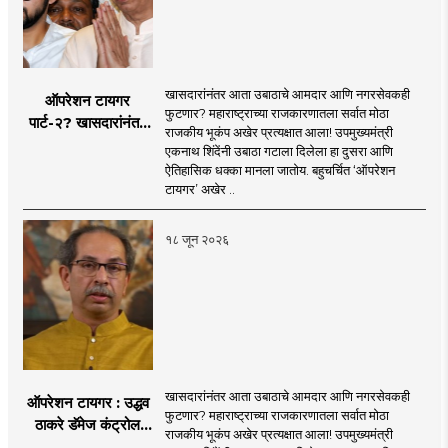
Telegram, MahaMTB WhatsApp Group etc.
'smart' era, information is available in
nation and the national interest...
through social media and advanced avatar
abundance in the Internet-enabled
content. We are coming before you. Role in
information explosion. However, there is a
the new era, 'smart' journalism with a view,
need for complementary knowledge to
खासदारांनंतर आता उबाठाचे आमदार आणि नगरसेवकही
ऑपरेशन टायगर
'smart' multimedia for the new era, and
determine a modern role and approach
फुटणार? महाराष्ट्राच्या राजकारणातला सर्वात मोठा
पार्ट-२? खासदारांनंतर
journalism for a 'smart' Maharashtra will
राजकीय भूकंप अखेर प्रत्यक्षात आला! उपमुख्यमंत्री
that is compatible with culture,
आता आमदार आणि
एकनाथ शिंदेंनी उबाठा गटाला दिलेला हा दुसरा आणि
be the side of the game.
motionlessness and tradition.
नगरसेवकही शिंदेंच्या
ऐतिहासिक धक्का मानला जातोय. बहुचर्चित ‘ऑपरेशन
वाटेवर?
टायगर’ अखेर ..
१८ जून २०२६
खासदारांनंतर आता उबाठाचे आमदार आणि नगरसेवकही
ऑपरेशन टायगर : उद्धव
फुटणार? महाराष्ट्राच्या राजकारणातला सर्वात मोठा
ठाकरे डॅमेज कंट्रोल
राजकीय भूकंप अखेर प्रत्यक्षात आला! उपमुख्यमंत्री
करण्यात सपशेल अपयशी!