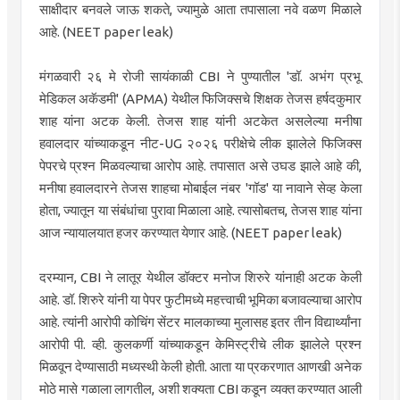
साक्षीदार बनवले जाऊ शकते, ज्यामुळे आता तपासाला नवे वळण मिळाले
आहे. (NEET paper leak)
मंगळवारी २६ मे रोजी सायंकाळी CBI ने पुण्यातील 'डॉ. अभंग प्रभू
मेडिकल अकॅडमी' (APMA) येथील फिजिक्सचे शिक्षक तेजस हर्षदकुमार
शाह यांना अटक केली. तेजस शाह यांनी अटकेत असलेल्या मनीषा
हवालदार यांच्याकडून नीट-UG २०२६ परीक्षेचे लीक झालेले फिजिक्स
पेपरचे प्रश्न मिळवल्याचा आरोप आहे. तपासात असे उघड झाले आहे की,
मनीषा हवालदारने तेजस शाहचा मोबाईल नंबर 'गॉड' या नावाने सेव्ह केला
होता, ज्यातून या संबंधांचा पुरावा मिळाला आहे. त्यासोबतच, तेजस शाह यांना
आज न्यायालयात हजर करण्यात येणार आहे. (NEET paper leak)
दरम्यान, CBI ने लातूर येथील डॉक्टर मनोज शिरुरे यांनाही अटक केली
आहे. डॉ. शिरुरे यांनी या पेपर फुटीमध्ये महत्त्वाची भूमिका बजावल्याचा आरोप
आहे. त्यांनी आरोपी कोचिंग सेंटर मालकाच्या मुलासह इतर तीन विद्यार्थ्यांना
आरोपी पी. व्ही. कुलकर्णी यांच्याकडून केमिस्ट्रीचे लीक झालेले प्रश्न
मिळवून देण्यासाठी मध्यस्थी केली होती. आता या प्रकरणात आणखी अनेक
मोठे मासे गळाला लागतील, अशी शक्यता CBI कडून व्यक्त करण्यात आली