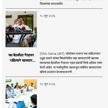
दिवसांच्या कालावधीत ..
१८ जून २०२६
(Shiv Sena UBT) 'ऑपरेशन टायगर'च्या चर्चेदरम्यान
पक्ष बैठकीला गैरहजर
उद्धव ठाकरे यांच्या शिवसेनेतील सहा खासदारांनी पक्षाच्या
राहिल्याने खासदार
महत्त्वाच्या बैठकीला गैरहजर राहत बंडाची चिन्हे अधिक स्पष्ट
अपात्र ठरू शकतात का?
केली आहेत. या पार्श्वभूमीवर पक्षाकडून संबंधित खासदारांवर
व्हीप आणि कायदा नेमकं
व्हीपचे उल्लंघन केल्याप्रकरणी ..
काय सांगतो?
१८ जून २०२६