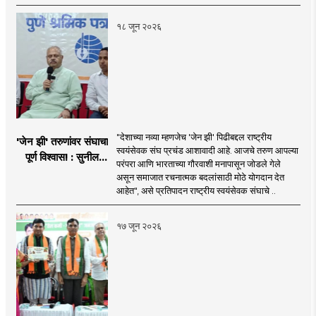
१८ जून २०२६
"देशाच्या नव्या म्हणजेच 'जेन झी' पिढीबद्दल राष्ट्रीय
'जेन झी' तरुणांवर संघाचा
स्वयंसेवक संघ प्रचंड आशावादी आहे. आजचे तरुण आपल्या
पूर्ण विश्वास! : सुनील
परंपरा आणि भारताच्या गौरवाशी मनापासून जोडले गेले
आंबेकर
असून समाजात रचनात्मक बदलांसाठी मोठे योगदान देत
आहेत", असे प्रतिपादन राष्ट्रीय स्वयंसेवक संघाचे ..
१७ जून २०२६