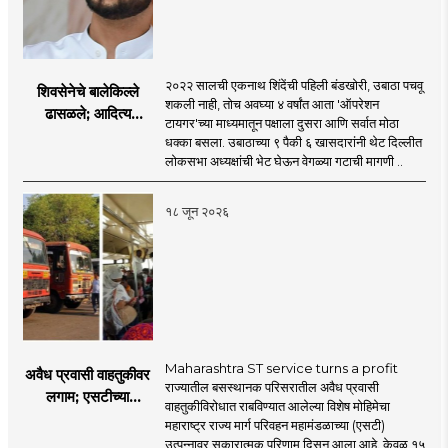
२०२२ सालची एकनाथ शिंदेंची पहिली बंडखोरी, उबाठा पचवू
शिवसेनेचे बालेकिल्ले
शकली नाही, तोच अवघ्या ४ वर्षांत आता 'ऑपरेशन
ढासळले; आदित्य
टायगर'च्या माध्यमातून पक्षाला दुसरा आणि सर्वात मोठा
ठाकरेंच्या नेतृत्वावरच
धक्का बसला. उबाठाच्या ९ पैकी ६ खासदारांनी थेट दिल्लीत
प्रश्नचिन्ह? ठाकरे ब्रँड
लोकसभा अध्यक्षांची भेट घेऊन वेगळ्या गटाची मागणी ..
नेमका कुठे चुकला?
१८ जून २०२६
Maharashtra ST service turns a profit
अवैध प्रवासी वाहतुकीवर
राज्यातील बसस्थानक परिसरातील अवैध प्रवासी
लगाम; एसटीच्या
वाहतुकीविरोधात राबविण्यात आलेल्या विशेष मोहिमेचा
उत्पन्नात १५ दिवसांत
महाराष्ट्र राज्य मार्ग परिवहन महामंडळाच्या (एसटी)
४३.८३ कोटींची वाढ!
उत्पन्नावर सकारात्मक परिणाम दिसून आला आहे. केवळ १५