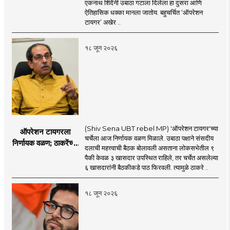
एकनाथ शिंदेंनी उबाठा गटाला दिलेला हा दुसरा आणि
सहा खासदारांनंतर
ऐतिहासिक धक्का मानला जातोय. बहुचर्चित ‘ऑपरेशन
आमदारांसह नगरसेवकही
टायगर’ अखेर ..
शिंदेंकडे जाण्याच्या चर्चा
सुरू
१८ जून २०२६
(Shiv Sena UBT rebel MP) 'ऑपरेशन टायगर'च्या
ऑपरेशन टायगरला
चर्चेला आज निर्णायक वळण मिळाले. उबाठा पक्षाने संसदीय
निर्णायक वळण; ठाकरेंच्या
दलाची महत्त्वाची बैठक बोलावली असताना लोकसभेतील ९
बैठकीला ६ खासदार
पैकी केवळ ३ खासदार उपस्थित राहिले, तर चर्चेत असलेल्या
गैरहजर, थेट शिंदे सेनेत
६ खासदारांनी बैठकीकडे पाठ फिरवली. त्यामुळे ठाकरे ..
विलीन होण्याचा प्रस्ताव?
१८ जून २०२६