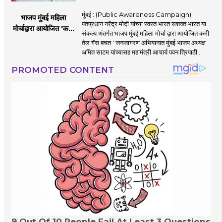
मुंबई : (Public Awareness Campaign)
भाजप मुंबई महिला
पंतप्रधान नरेंद्र मोदी यांच्या स्वस्त भारत सशक्त भारत या
मोर्चाद्वारा आयोजित 'कमी
संकल्प अंतर्गत भाजप मुंबई महिला मोर्चा द्वारा आयोजित कमी
तेल गॅस बचत ' उपक्रम
तेल गॅस बचत ' जनजागरण अभियानात मुंबई भाजप अध्यक्ष
अमित साटम यांच्यासह महामंत्री आचार्य पवन त्रिपाठी ..