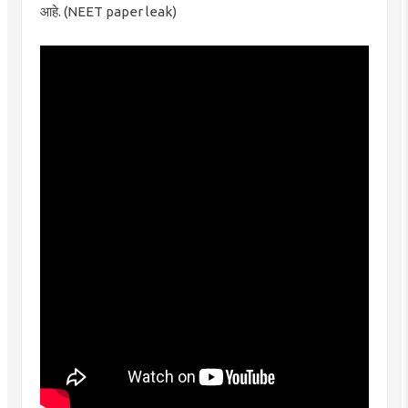
आहे. (NEET paper leak)