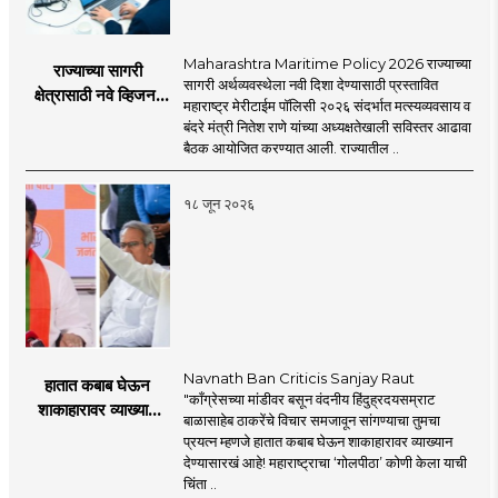
Maharashtra Maritime Policy 2026 राज्याच्या
राज्याच्या सागरी
सागरी अर्थव्यवस्थेला नवी दिशा देण्यासाठी प्रस्तावित
क्षेत्रासाठी नवे व्हिजन;
महाराष्ट्र मेरीटाईम पॉलिसी २०२६ संदर्भात मत्स्यव्यवसाय व
'महाराष्ट्र मेरीटाईम
बंदरे मंत्री नितेश राणे यांच्या अध्यक्षतेखाली सविस्तर आढावा
पॉलिसी २०२६'चा
बैठक आयोजित करण्यात आली. राज्यातील ..
प्रस्ताव
१८ जून २०२६
Navnath Ban Criticis Sanjay Raut
हातात कबाब घेऊन
"काँग्रेसच्या मांडीवर बसून वंदनीय हिंदुह्रदयसम्राट
शाकाहारावर व्याख्यान
बाळासाहेब ठाकरेंचे विचार समजावून सांगण्याचा तुमचा
देण्यासारखा राऊत यांचा
प्रयत्न म्हणजे हातात कबाब घेऊन शाकाहारावर व्याख्यान
प्रयत्न - नवनाथ बन
देण्यासारखं आहे! महाराष्ट्राचा ‘गोलपीठा’ कोणी केला याची
चिंता ..