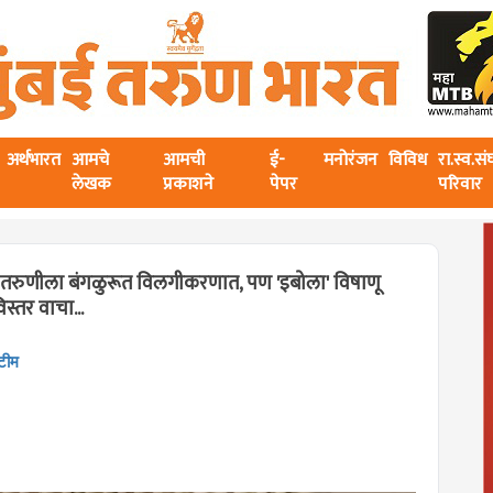
अर्थभारत
आमचे
आमची
ई-
मनोरंजन
विविध
रा.स्व.स
लेखक
प्रकाशने
पेपर
परिवार
ा तरुणीला बंगळुरूत विलगीकरणात, पण 'इबोला' विषाणू
्तर वाचा...
 टीम