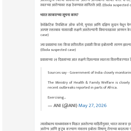
आंतरराष्ट्रीय चिंतेची सार्वजनिक आरोग्य आणीबाणी घोषित केले. कर्न
स्वतःच्या आरोग्यावर लक्ष ठेवण्यास सांगितले आहे. (Ebola suspected
भारत सरकारच्या सूचना काय?
डेमोक्रेटिक रिपब्लिक ऑफ काँगो, युगांडा आणि दक्षिण सुदान येथून ये
अस्पष्ट रक्तस्त्राव यासारखी लक्षणे असलेल्यांनी विमानतळावर आगम
case)
ज्या प्रवाशांचा रक्त किंवा शरीरातील द्रवांशी किंवा इबोलाची लागण झाल्य
(Ebola suspected case)
प्रवासाच्या २१ दिवसांच्या आत लक्षणे दिसल्यास स्वतःला विलगीकरणात
Sources say - Government of India closely monitoring
The Ministry of Health & Family Welfare is closely
recent outbreaks reported in parts of Africa.
Exercising…
— ANI (@ANI)
May 27, 2026
त्यासोबतच माध्यमांवरून मिळत असलेल्या माहितीनुसार, भारत सरकार इ
आरोग्य आणि कुटुंब कल्याण मंत्रालय इबोला विषाणू रोगाच्या बदलत्या 