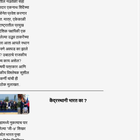
तील नऊपैकी सहा
दार एकनाथ शिंदेंच्या
सेनेत प्रवेश करणार
त. मात्र, एकेकाळी
ाष्ट्रातील प्रमुख
देशिक पक्षांपैकी एक
ल्या उद्धव ठाकरेंच्या
षाला आता आपले स्थान
वणे अवघड का झाले
? उबाठाचे राजकीय
ष्य काय असेल?
िषयी पत्रकार आणि
कीय विश्लेषक सुशील
र्णी यांची ही
ठोक मुलाखत..
केंद्रस्थानी भारत का ?
ामध्ये नुकत्याच पार
ेल्या 'जी-७' शिखर
देत भारत पुन्हा