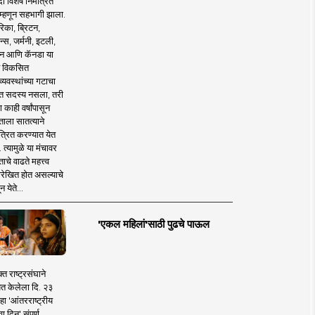
 विशेष निमंत्रित
 म्हणून सहभागी झाला.
िका, ब्रिटन,
न्स, जर्मनी, इटली,
न आणि कॅनडा या
 विकसित
व्यवस्थांच्या गटाचा
त सदस्य नसला, तरी
या काही वर्षांपासून
ताला सातत्याने
त्रित करण्यात येत
 त्यामुळे या मंचावर
ाचे वाढते महत्त्व
रेखित होत असल्याचे
न येते...
'एकल महिलां'साठी पुढचे पाऊल
क्त राष्ट्रसंघाने
ित केलेला दि. २३
हा 'आंतरराष्ट्रीय
ा दिन' संपूर्ण