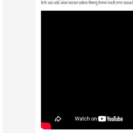
केले जात आहे. सध्या भारतात इबोला विषाणू रोगाचा एकही रुग्ण आढळले