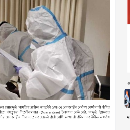
अ
्या प्रसारामुळे जागतिक आरोग्य संघटनेने (WHO) आंतरराष्ट्रीय आरोग्य आणीबाणी घोषित
 तरुणीला बंगळुरूत विलगीकरणात (Quarantine) ठेवण्यात आले आहे, ज्यामुळे देशभरात
भा
ेगौडा आंतरराष्ट्रीय विमानतळावर उतरली होती आणि सध्या ती इंदिरानगर येथील साथरोग