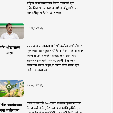
महिला सक्षमीकरणाच्या दिशेने टाकलेले एक
ऐतिहासिक पाऊल म्हणावे लागेल. बांबू आणि चारा
लागवडीतून महिलांसाठी शाश्वत ..
१६ जून २०२६
वय वाढल्यावर माणसाला नैसर्गिकरीत्याच थोडीफार
र्याय थोडा सक्षम
प्रगल्भता येते. राहुल गांधी हे या नियमालाही अपवाद!
करा!
त्यांना आजही राजकीय वास्तव काय आहे, याचे
आकलन होत नाही. अर्थात, त्यांनी जे राजकीय
सल्लागार नेमले आहेत, ते त्यांना योग्य सल्ला देत
नाहीत, अन्यथा ज्या ..
१५ जून २०२६
केंद्र सरकारने १०० टक्के इथेनॉल इंधनवापराला
्थिक स्वातंत्र्याचा
हिरवा कंदील देत, देशाच्या ऊर्जा आणि कृषिक्षेत्रात
नवा जाहीरनामा
एका ऐतिहासिक क्रांतीची पायाभरणी केली आहे. या