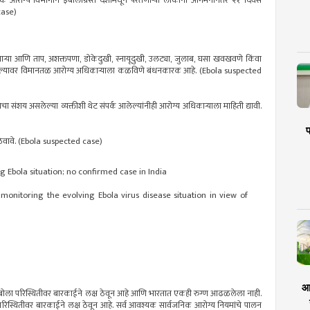
ाटक आरोग्य विभागाने इबोलाग्रस्त देशांमधून परतणाऱ्या लोकांना आगमनानंतर २१ दिवस
 case)
णाऱ्या आणि ताप, अशक्तपणा, डोकेदुखी, स्नायूदुखी, उलट्या, जुलाब, घसा खवखवणे किंवा
न केल्यावर विमानतळ आरोग्य अधिकाऱ्याला कळविणे बंधनकारक आहे. (Ebola suspected
ाचा संशय असलेल्या व्यक्तीशी थेट संपर्क आलेल्यांनीही आरोग्य अधिकाऱ्याला माहिती द्यावी.
प
 ठेवावे. (Ebola suspected case)
 Ebola situation; no confirmed case in India
 monitoring the evolving Ebola virus disease situation in view of
आर
बोला परिस्थितीवर बारकाईने लक्ष ठेवून आहे आणि भारतात एकही रुग्ण आढळलेला नाही.
परिस्थितीवर बारकाईने लक्ष ठेवून आहे. सर्व आवश्यक सार्वजनिक आरोग्य नियमांचे पालन