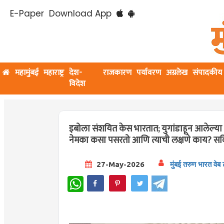
E-Paper
Download App
महामुंबई
महाराष्ट्र
देश-
राजकारण
पर्यावरण
अग्रलेख
संपादकीय
विदेश
इबोला संशयित केस भारतात; युगांडाहून आलेल्य
नेमका कसा पसरतो आणि त्याची लक्षणे काय? सविस
27-May-2026
मुंबई तरुण भारत वेब
WhatsApp