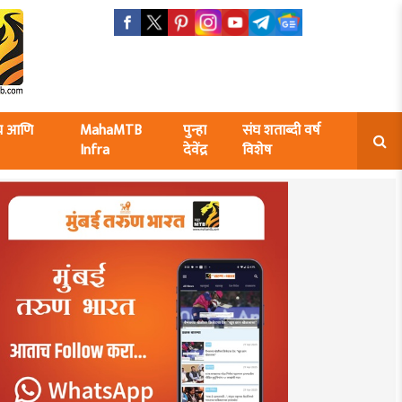
ंघ आणि
MahaMTB
पुन्हा
संघ शताब्दी वर्ष
Infra
देवेंद्र
विशेष