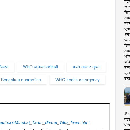
गटा
खास
शिव
आहे
महार
प्रा
असले
पक्
टिक
आहे
भवि
याव
लगीकरण
WHO आरोग्य आणीबाणी
भारत सरकार सूचना
राज
कुलक
रोख
Bengaluru quarantine
WHO health emergency
कॅनड
पडल
/authors/Mumbai_Tarun_Bharat_Web_Team.html
परिष