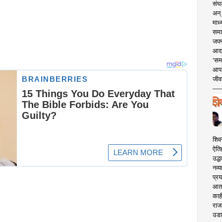
संघक
अन् 
माध्
समा
जपण
आदर्
'सम
आपट
जीवन
शिव
ऐति
उद्ध
नव्य
प्रय
आता 
काही
राज
उडा