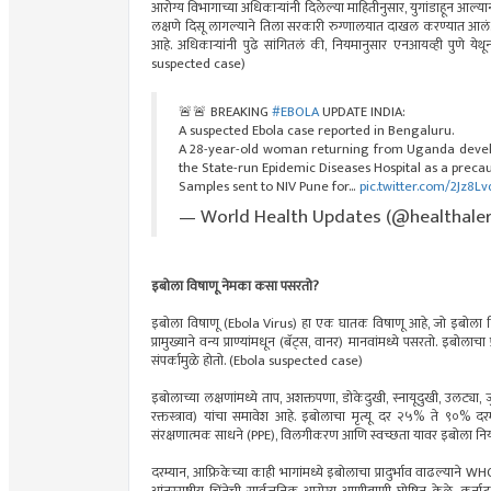
आरोग्य विभागाच्या अधिकार्‍यांनी दिलेल्या माहितीनुसार, युगांडाहून आल्
लक्षणे दिसू लागल्याने तिला सरकारी रुग्णालयात दाखल करण्यात आलं. अ
आहे. अधिकाऱ्यांनी पुढे सांगितलं की, नियमानुसार एनआयव्ही पुणे ये
suspected case)
🚨🚨 BREAKING
#EBOLA
UPDATE INDIA:
A suspected Ebola case reported in Bengaluru.
A 28-year-old woman returning from Uganda develo
the State-run Epidemic Diseases Hospital as a precau
Samples sent to NIV Pune for…
pic.twitter.com/2Jz8L
— World Health Updates (@healthale
इबोला विषाणू नेमका कसा पसरतो?
इबोला विषाणू (Ebola Virus) हा एक घातक विषाणू आहे, जो इबोला फ
प्रामुख्याने वन्य प्राण्यांमधून (बॅट्स, वानर) मानवांमध्ये पसरतो. इबोलाचा 
संपर्कामुळे होतो. (Ebola suspected case)
इबोलाच्या लक्षणांमध्ये ताप, अशक्तपणा, डोकेदुखी, स्नायूदुखी, उलट्या
रक्तस्त्राव) यांचा समावेश आहे. इबोलाचा मृत्यू दर २५% ते ९०% दरम
संरक्षणात्मक साधने (PPE), विलगीकरण आणि स्वच्छता यावर इबोला नि
दरम्यान, आफ्रिकेच्या काही भागांमध्ये इबोलाचा प्रादुर्भाव वाढल्याने W