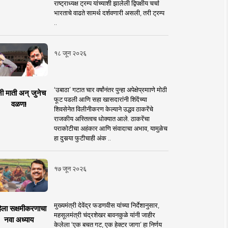
राष्ट्राध्यक्ष ट्रम्प यांच्याशी झालेली द्विपक्षीय चर्चा
भारताचे वाढते सामर्थ दर्शवणारी असली, तरी ट्रम्प
..
१८ जून २०२६
‘उबाठा’ गटात चार वर्षांनंतर पुन्हा अपेक्षेप्रमााणे मोठी
नी माती अन् जुनेच
फूट पडली आणि सहा खासदारांनी शिंदेंच्या
वळण!
शिवसेनेत विलीनीकरण केल्याने उद्धव ठाकरेंचे
राजकीय अस्तित्वच धोक्यात आले. ठाकरेंचा
पराकोटीचा अहंकार आणि संवादाचा अभाव, यामुळेच
हा दुसर्‍या फुटीचाही अंक ..
१७ जून २०२६
मुख्यमंत्री देवेंद्र फडणवीस यांच्या निर्देशानुसार,
िला सक्षमीकरणाचा
महसूलमंत्री चंद्रशेखर बावनकुळे यांनी जाहीर
नवा अध्याय
केलेला ‘एक बचत गट, एक हेक्टर जागा’ हा निर्णय