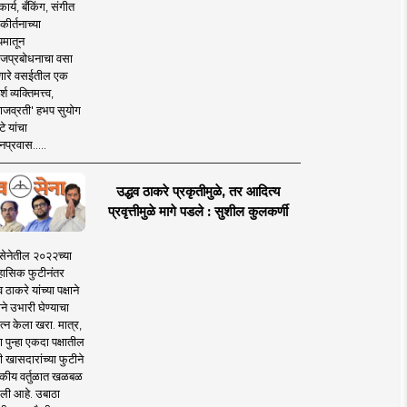
ार्य, बँकिंग, संगीत
कीर्तनाच्या
यमातून
जप्रबोधनाचा वसा
ारे वसईतील एक
श व्यक्तिमत्त्व,
ाजव्रती' हभप सुयोग
े यांचा
प्रवास.....
उद्धव ठाकरे प्रकृतीमुळे, तर आदित्य
प्रवृत्तीमुळे मागे पडले : सुशील कुलकर्णी
सेनेतील २०२२च्या
हासिक फुटीनंतर
व ठाकरे यांच्या पक्षाने
ाने उभारी घेण्याचा
त्न केला खरा. मात्र,
पुन्हा एकदा पक्षातील
 खासदारांच्या फुटीने
कीय वर्तुळात खळबळ
ली आहे. उबाठा