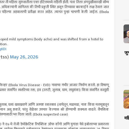
यानंतर ती महिला सुरुवातीला एका हॉटेलमध्ये राहिली होती. नंतर तिला अंगदुखीसारखी सौम्य
धिकाऱ्यांनी सांगितलं की तिची प्रकृती स्थिर असून तिच्यावर बारकाईने लक्ष ठेवलं जात
थून पहिल्या अहवालाची प्रतीक्षा करत आहेत. त्यानंत पुन्हा चाचणी केली जाईल. (Ebola
ped mild symptoms (body ache) and was shifted from a hotel to
tion.
vqKDI
जु
rtss)
May 26, 2026
िव्हर (Ebola Virus Disease - EVD) नावाचा गंभीर आजार निर्माण करतो. हा विषाणू
प्रसार संसर्गित व्यक्तीच्या रक्त, द्रव (उलटी, जुलाब, घाम, लघुशंका) किंवा संसर्गित वस्तूंशी
, जुलाब, घसा खवखवणे आणि अस्पष्ट रक्तस्त्राव (त्वचेतून, मळमळ, नाक किंवा मलमूत्रातून
्यान असू शकते, परंतु वेळेवर उपचार केल्यास बरे होण्याची शक्यता वाढते. वैयक्तिक
यंत्रणासाठी भर दिला जातो. (Ebola suspected case)
मह
HO ने १७ मे रोजी डेमोक्रेटिक रिपब्लिक ऑफ काँगो आणि युगांडा येथे इबोलाच्या प्रसाराला