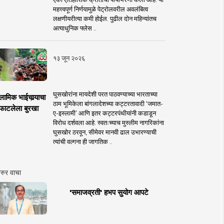
महत्त्वपूर्ण निर्णयामुळे पेट्रोलवरील अवलंबित्व
लक्षणीयरीत्या कमी होईल. पुढील दोन महिन्यांतच
अत्याधुनिक फ्लेस ..
१३ जून २०२६
घुसखोरांना मायदेशी परत पाठवण्याच्या भारताच्या
लामिक भाईचार्‍याचा
ठाम भूमिकेला बांगलादेशच्या कट्टरतावादी ‘जमात-
फाटलेला बुरखा
ए-इस्लामी’ आणि इतर कट्टरपंथीयांनी कडाडून
विरोध दर्शवला आहे. स्वतःच्याच मुस्लीम नागरिकांना
घुसखोर ठरवून, सीमेवर मानवी ढाल उभारण्याची
त्यांची वल्गना ही जागतिक ..
रुर वाचा
'समाजव्रती' हभप सुयोग आपटे