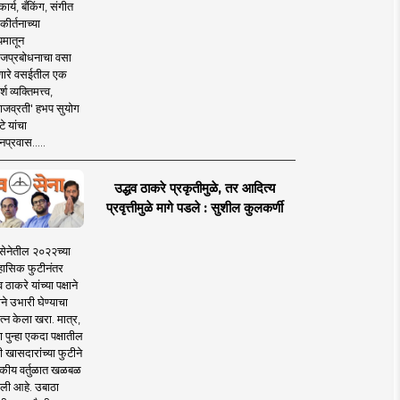
ार्य, बँकिंग, संगीत
कीर्तनाच्या
यमातून
जप्रबोधनाचा वसा
ारे वसईतील एक
श व्यक्तिमत्त्व,
ाजव्रती' हभप सुयोग
े यांचा
प्रवास.....
उद्धव ठाकरे प्रकृतीमुळे, तर आदित्य
प्रवृत्तीमुळे मागे पडले : सुशील कुलकर्णी
सेनेतील २०२२च्या
हासिक फुटीनंतर
व ठाकरे यांच्या पक्षाने
ाने उभारी घेण्याचा
त्न केला खरा. मात्र,
पुन्हा एकदा पक्षातील
 खासदारांच्या फुटीने
कीय वर्तुळात खळबळ
ली आहे. उबाठा