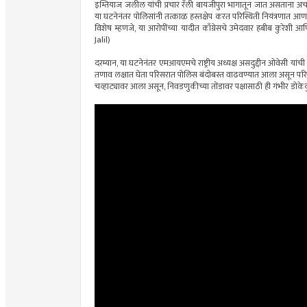
इम्तियाज जलील यांची प्रचार रॅली बायजीपुरा भागातून जात असताना अचा
या घटनेनंतर पोलिसांनी तत्काळ हस्तक्षेप करत परिस्थिती नियंत्रणात आ
विशेष म्हणजे, या आरोपींच्या यादीत काँग्रेसचे उमेदवार हबीब कुरेश
Jalil)
दरम्यान, या घटनेनंतर एमआयएमचे राष्ट्रीय अध्यक्ष असदुद्दीन ओवेसी या
तणाव लक्षात घेता परिसरात पोलिस बंदोबस्त वाढवण्यात आला असून पर
चव्हाट्यावर आला असून, निवडणुकीच्या तोंडावर पक्षासाठी ही गंभीर डोके