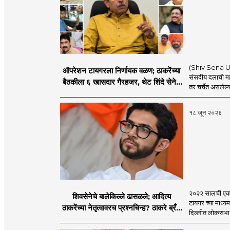
(Shiv Sena UBT
ऑपरेशन टायगरला निर्णायक वळण; ठाकरेंच्या
संसदीय दलाची मह
बैठकीला ६ खासदार गैरहजर, थेट शिंदे सेनेत
तर चर्चेत असलेल्य
विलीन होण्याचा प्रस्ताव?
१८ जून २०२६
२०२२ सालची एकना
शिवसेनेचे बालेकिल्ले ढासळले; आदित्य
टायगर'च्या माध्य
ठाकरेंच्या नेतृत्वावरच प्रश्नचिन्ह? ठाकरे ब्रँड
दिल्लीत लोकसभा अ
नेमका कुठे चुकला?