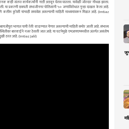
नक काही संतप्त कार्यकर्त्यांनी गाडी अडवून घेराव घातला. यावेळी जोरदार गोंधळ झाला.
णली. या प्रकरणी छत्रपती संभाजीनगर पोलिसांनी ५० जणांविरोधात गुन्हा दाखल केला आहे.
ी आणि कलीम कुरेशी यांचाही समावेश असल्याची माहिती माध्यमांवरून मिळत आहे. (Imtiaz
ंची बायजीपुरा भागात पायी रॅली काढण्यात येणार असल्याची माहिती समोर आली आहे. संभाव्य
िस्थितीवर बारकाईने नजर ठेवली जात आहे. या घटनेमुळे एमआयएममधील अंतर्गत असंतोष
दुखी ठरत आहे. (Imtiaz Jalil)
जु
मह