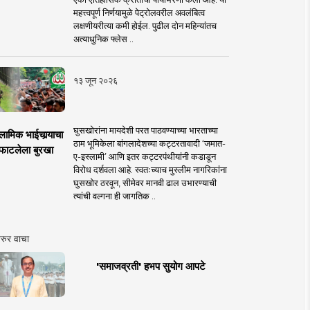
महत्त्वपूर्ण निर्णयामुळे पेट्रोलवरील अवलंबित्व
लक्षणीयरीत्या कमी होईल. पुढील दोन महिन्यांतच
अत्याधुनिक फ्लेस ..
१३ जून २०२६
घुसखोरांना मायदेशी परत पाठवण्याच्या भारताच्या
लामिक भाईचार्‍याचा
ठाम भूमिकेला बांगलादेशच्या कट्टरतावादी ‘जमात-
फाटलेला बुरखा
ए-इस्लामी’ आणि इतर कट्टरपंथीयांनी कडाडून
विरोध दर्शवला आहे. स्वतःच्याच मुस्लीम नागरिकांना
घुसखोर ठरवून, सीमेवर मानवी ढाल उभारण्याची
त्यांची वल्गना ही जागतिक ..
रुर वाचा
'समाजव्रती' हभप सुयोग आपटे