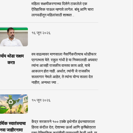
महिला सक्षमीकरणाच्या दिशेने टाकलेले एक
ऐतिहासिक पाऊल म्हणावे लागेल. बांबू आणि चारा
लागवडीतून महिलांसाठी शाश्वत ..
१६ जून २०२६
वय वाढल्यावर माणसाला नैसर्गिकरीत्याच थोडीफार
र्याय थोडा सक्षम
प्रगल्भता येते. राहुल गांधी हे या नियमालाही अपवाद!
करा!
त्यांना आजही राजकीय वास्तव काय आहे, याचे
आकलन होत नाही. अर्थात, त्यांनी जे राजकीय
सल्लागार नेमले आहेत, ते त्यांना योग्य सल्ला देत
नाहीत, अन्यथा ज्या ..
१५ जून २०२६
केंद्र सरकारने १०० टक्के इथेनॉल इंधनवापराला
्थिक स्वातंत्र्याचा
हिरवा कंदील देत, देशाच्या ऊर्जा आणि कृषिक्षेत्रात
नवा जाहीरनामा
एका ऐतिहासिक क्रांतीची पायाभरणी केली आहे. या