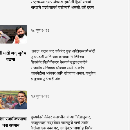
राष्ट्राध्यक्ष ट्रम्प यांच्याशी झालेली द्विपक्षीय चर्चा
भारताचे वाढते सामर्थ दर्शवणारी असली, तरी ट्रम्प
..
१८ जून २०२६
‘उबाठा’ गटात चार वर्षांनंतर पुन्हा अपेक्षेप्रमााणे मोठी
नी माती अन् जुनेच
फूट पडली आणि सहा खासदारांनी शिंदेंच्या
वळण!
शिवसेनेत विलीनीकरण केल्याने उद्धव ठाकरेंचे
राजकीय अस्तित्वच धोक्यात आले. ठाकरेंचा
पराकोटीचा अहंकार आणि संवादाचा अभाव, यामुळेच
हा दुसर्‍या फुटीचाही अंक ..
१७ जून २०२६
मुख्यमंत्री देवेंद्र फडणवीस यांच्या निर्देशानुसार,
िला सक्षमीकरणाचा
महसूलमंत्री चंद्रशेखर बावनकुळे यांनी जाहीर
नवा अध्याय
केलेला ‘एक बचत गट, एक हेक्टर जागा’ हा निर्णय