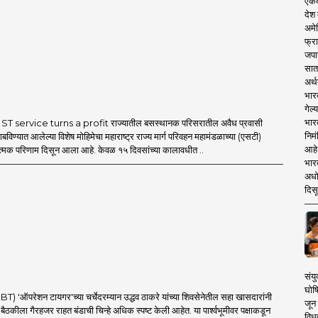
एकदा
देश
अमेर
फ्रा
जपा
सात
अर्थ
भार
गेल्
भार
T service turns a profit राज्यातील बसस्थानक परिसरातील अवैध प्रवासी
निमं
बविण्यात आलेल्या विशेष मोहिमेचा महाराष्ट्र राज्य मार्ग परिवहन महामंडळाच्या (एसटी)
आहे.
ात्मक परिणाम दिसून आला आहे. केवळ १५ दिवसांच्या कालावधीत ..
भारत
अधो
दिसू
संयु
घोष
'ऑपरेशन टायगर'च्या चर्चेदरम्यान उद्धव ठाकरे यांच्या शिवसेनेतील सहा खासदारांनी
जून 
च्या बैठकीला गैरहजर राहत बंडाची चिन्हे अधिक स्पष्ट केली आहेत. या पार्श्वभूमीवर पक्षाकडून
विधव