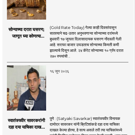
(Gold Rate Today) गेल्या काही दिवसांपासून
सोन्याच्या दरात घसरण;
सातत्याने चढ-उतार अनुभवणाऱ्या सोन्याच्या दरांमध्ये
जाणून घ्या कोणत्या
बुधवारी १७ जूनला दिलासादायक घसरण नोंदवली गेली
शहरात काय दर?
आहे. सराफा बाजार उघडताच सोन्याच्या किमती कमी
झाल्याचे दिसून आले. २४ कॅरेट सोन्याच्या १० ग्रॅम दरात
२७० रुपयांची ..
१६ जून २०२६
पुणे : (Satyaki Savarkar) स्वातंत्र्यवीर विनायक
स्वातंत्र्यवीर सावरकरांनी
दामोदर सावरकर यांनी ब्रिटिशांकडे दहा दया याचिका
दहा दया याचिका दाखल
दाखल केल्या होत्या, हे सत्य असले तरी त्या याचिकांमध्ये
केल्या, मात्र