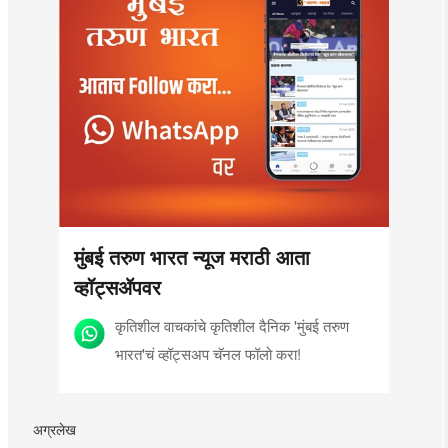
मुंबई तरुण भारत न्यूज मराठी आता
व्हॉट्सॲपवर
कृतिशील वाचकांचे कृतिशील दैनिक 'मुंबई तरुण
भारत'चं व्हॉट्सअप चॅनल फॉलो करा!
अग्रलेख