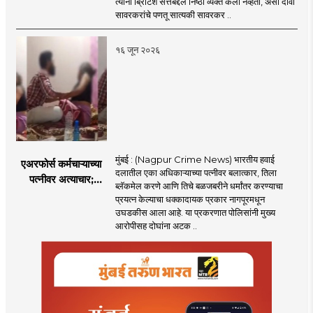
त्यांनी ब्रिटिश सत्तेबद्दल निष्ठा व्यक्त केली नव्हती, असा दावा
ब्रिटिशांप्रति कधीही
सावरकरांचे पणतू सात्यकी सावरकर ..
निष्ठा व्यक्त केली नाही’!
पणतू सात्यकी सावरकर
१६ जून २०२६
यांनी न्यायालयात सादर
केला दावा
मुंबई : (Nagpur Crime News) भारतीय हवाई
एअरफोर्स कर्मचाऱ्याच्या
दलातील एका अधिकाऱ्याच्या पत्नीवर बलात्कार, तिला
पत्नीवर अत्याचार;
ब्लॅकमेल करणे आणि तिचे बळजबरीने धर्मांतर करण्याचा
नागपुरातील प्रकरणाने
प्रयत्न केल्याचा धक्कादायक प्रकार नागपूरमधून
उडवली खळबळ!
उघडकीस आला आहे. या प्रकरणात पोलिसांनी मुख्य
आरोपीसह दोघांना अटक ..