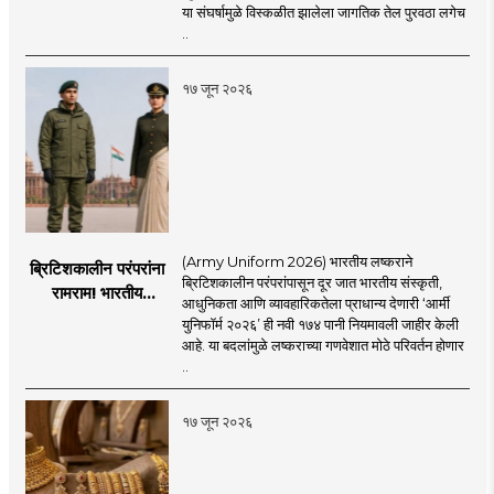
अडकलेल्या जहाजांना
या संघर्षामुळे विस्कळीत झालेला जागतिक तेल पुरवठा लगेच
कराराच्या शाश्वततेची
..
चिंता.
१७ जून २०२६
(Army Uniform 2026) भारतीय लष्कराने
ब्रिटिशकालीन परंपरांना
ब्रिटिशकालीन परंपरांपासून दूर जात भारतीय संस्कृती,
रामराम! भारतीय
आधुनिकता आणि व्यावहारिकतेला प्राधान्य देणारी ‘आर्मी
लष्कराची नवी ‘आर्मी
युनिफॉर्म २०२६’ ही नवी १७४ पानी नियमावली जाहीर केली
युनिफॉर्म २०२६’
आहे. या बदलांमुळे लष्कराच्या गणवेशात मोठे परिवर्तन होणार
नियमावली लागू
..
१७ जून २०२६