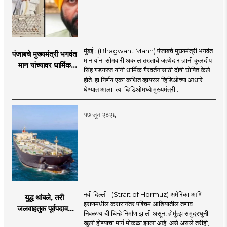
मुंबई : (Bhagwant Mann) पंजाबचे मुख्यमंत्री भगवंत
पंजाबचे मुख्यमंत्री भगवंत
मान यांना सोमवारी अकाल तख्ताचे जत्थेदार ज्ञानी कुलदीप
मान यांच्यावर धार्मिक
सिंह गडगज्ज यांनी धार्मिक गैरवर्तनासाठी दोषी घोषित केले
गैरवर्तनाचा ठपका!;अकाल
होते. हा निर्णय एका कथित व्हायरल व्हिडिओच्या आधारे
तख्ताच्या निर्णयाने मोठी
घेण्यात आला. त्या व्हिडिओमध्ये मुख्यमंत्री ..
खळबळ
१७ जून २०२६
नवी दिल्ली : (Strait of Hormuz) अमेरिका आणि
युद्ध थांबले, तरी
इराणमधील करारानंतर पश्चिम आशियातील तणाव
जलवाहतुक पूर्वपदावर
निवळण्याची चिन्हे निर्माण झाली असून, होर्मुत्झ समुद्रधुनी
येण्यास होणार विलंब;
खुली होण्याचा मार्ग मोकळा झाला आहे. असे असले तरीही,