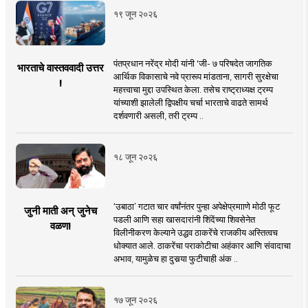
१९ जून २०२६
पंतप्रधान नरेंद्र मोदी यांनी 'जी- ७ परिषदेत जागतिक
भारताचे वास्तववादी उत्तर
आर्थिक विकासाचे नवे प्रारूप मांडताना, सागरी सुरक्षेचा
!
महत्त्वाचा मुद्दा उपस्थित केला. तसेच राष्ट्राध्यक्ष ट्रम्प
यांच्याशी झालेली द्विपक्षीय चर्चा भारताचे वाढते सामर्थ
दर्शवणारी असली, तरी ट्रम्प ..
१८ जून २०२६
‘उबाठा’ गटात चार वर्षांनंतर पुन्हा अपेक्षेप्रमााणे मोठी फूट
जुनी माती अन् जुनेच
पडली आणि सहा खासदारांनी शिंदेंच्या शिवसेनेत
वळण!
विलीनीकरण केल्याने उद्धव ठाकरेंचे राजकीय अस्तित्वच
धोक्यात आले. ठाकरेंचा पराकोटीचा अहंकार आणि संवादाचा
अभाव, यामुळेच हा दुसर्‍या फुटीचाही अंक ..
१७ जून २०२६