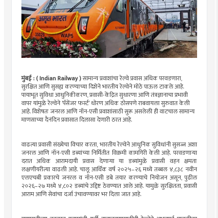
मुंबई : ( Indian Railway )
सामान्य प्रवाशांचा रेल्वे प्रवास अधिक परवडणारा,
सुरक्षित आणि सुसह्य करण्याच्या दिशेने भारतीय रेल्वेने मोठे पाऊल टाकले आहे.
पायाभूत सुविधा आधुनिकीकरण, प्रवासी-केंद्रित सुधारणा आणि तंत्रज्ञानाचा प्रभावी
वापर यांमुळे रेल्वेने ‘पॅसेंजर फर्स्ट’ धोरण अधिक ठोसपणे राबवायला सुरुवात केली
आहे. विशेषतः जनरल आणि नॉन-एसी प्रवाशांसाठी सुरू असलेली ही वाटचाल सामान्य
माणसाच्या दैनंदिन प्रवासात दिलासा देणारी ठरत आहे.
वाढत्या प्रवासी संख्येचा विचार करता, भारतीय रेल्वेने आधुनिक सुविधांनी सुसज्ज अशा
जनरल आणि नॉन-एसी डब्यांच्या निर्मितीत विक्रमी कामगिरी केली आहे. परवडणाऱ्या
दरात अधिक आरामदायी प्रवास देणाऱ्या या डब्यांमुळे प्रवासी वहन क्षमता
लक्षणीयरीत्या वाढली आहे. चालू आर्थिक वर्ष २०२५–२६ मध्ये तब्बल ४,८३८ नवीन
एलएचबी प्रकारचे जनरल व नॉन-एसी डबे तयार करण्याचे नियोजन असून, पुढील
२०२६–२७ मध्ये ४,८०२ डब्यांचे उद्दिष्ट ठेवण्यात आले आहे. यामुळे सुरक्षितता, प्रवासी
आराम आणि सेवांचा दर्जा उंचावण्यावर भर दिला जात आहे.