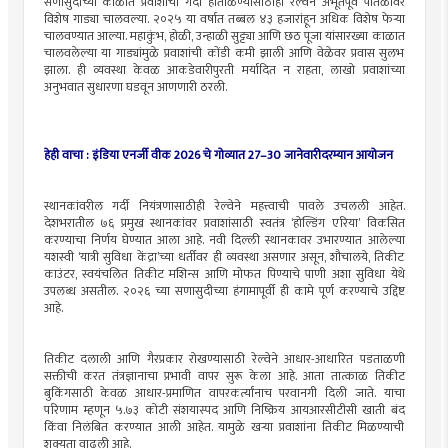
सणासुदीच्या काळात प्रवाशांची गर्दी हाताळण्यासाठीही रेल्वेने अभूतपूर्व पातळीवर
विशेष गाड्या चालवल्या. २०२५ या वर्षात तब्बल ४३ हजारांहून अधिक विशेष फेऱ्या
चालवण्यात आल्या. महाकुंभ, होळी, उन्हाळी सुट्ट्या आणि छठ पूजा यांसारख्या काळात
चालवलेल्या या गाड्यांमुळे प्रवाशांची कोंडी कमी झाली आणि वेळेवर प्रवास सुलभ
झाला. ही व्यवस्था केवळ आकडेवारीपुरती मर्यादित न राहता, लाखो प्रवाशांच्या
अनुभवात सुधारणा घडवून आणणारी ठरली.
हेही वाचा :
इंडिया एनर्जी वीक 2026 चे गोव्यात 27–30 जानेवारीदरम्यान आयोजन
स्थानकांवरील गर्दी नियंत्रणासाठीही रेल्वेने महत्त्वाची पावले उचलली आहेत.
देशभरातील ७६ प्रमुख स्थानकांवर प्रवाशांसाठी स्वतंत्र ‘होल्डिंग एरिया’ विकसित
करण्याचा निर्णय घेण्यात आला आहे. नवी दिल्ली स्थानकावर उभारण्यात आलेल्या
यशस्वी ‘यात्री सुविधा केंद्रा’च्या धर्तीवर ही व्यवस्था असणार असून, शौचालये, तिकीट
काउंटर, स्वयंचलित तिकीट मशिन्स आणि मोफत पिण्याचे पाणी अशा सुविधा येथे
उपलब्ध असतील. २०२६ च्या सणासुदीच्या हंगामापूर्वी ही कामे पूर्ण करण्याचे उद्दिष्ट
आहे.
तिकीट दलाली आणि गैरप्रकार रोखण्यासाठी रेल्वेने आधार-आधारित पडताळणी
सक्तीची करत तंत्रज्ञानाचा प्रभावी वापर सुरू केला आहे. आता तात्काळ तिकीट
बुकिंगसाठी केवळ आधार-प्रमाणित वापरकर्त्यांनाच परवानगी दिली जाते. याचा
परिणाम म्हणून ५.७३ कोटी संशयास्पद आणि निष्क्रिय आयआरसीटीसी खाती बंद
किंवा निलंबित करण्यात आली आहेत. यामुळे खऱ्या प्रवाशांना तिकीट मिळण्याची
शक्यता वाढली आहे.