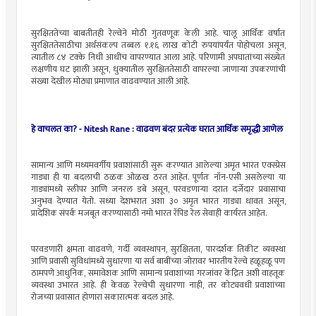
सुरक्षिततेच्या बाबतीतही रेल्वेने मोठी गुंतवणूक केली आहे. चालू आर्थिक वर्षात
सुरक्षिततेसाठीचा अर्थसंकल्प तब्बल १.१६ लाख कोटी रुपयांपर्यंत पोहोचला असून,
त्यातील ८४ टक्के निधी आधीच वापरण्यात आला आहे. परिणामी अपघातांच्या संख्येत
लक्षणीय घट झाली असून, धुक्यातील सुरक्षिततेसाठी वापरल्या जाणाऱ्या उपकरणांची
संख्या देखील मोठ्या प्रमाणात वाढवण्यात आली आहे.
हे वाचलत का? -
Nitesh Rane : वाढवण बंदर प्रत्येक घरात आर्थिक समृद्धी आणेल
सामान्य आणि मध्यमवर्गीय प्रवाशांसाठी सुरू करण्यात आलेल्या अमृत भारत एक्स्प्रेस
गाड्या ही या बदलाची ठळक ओळख ठरत आहेत. पूर्णतः नॉन-एसी असलेल्या या
गाड्यांमध्ये स्लीपर आणि जनरल डबे असून, परवडणाऱ्या दरात दर्जेदार प्रवासाचा
अनुभव देण्यात येतो. सध्या देशभरात अशा ३० अमृत भारत गाड्या धावत असून,
प्रादेशिक संपर्क मजबूत करण्यासाठी नमो भारत रॅपिड रेल सेवाही कार्यरत आहेत.
परवडणारी क्षमता वाढवणे, गर्दी व्यवस्थापन, सुरक्षितता, पारदर्शक तिकीट व्यवस्था
आणि प्रवासी सुविधांमध्ये सुधारणा या सर्व बाबींच्या जोरावर भारतीय रेल्वे हळूहळू पण
ठामपणे आधुनिक, समावेशक आणि सामान्य प्रवाशांच्या गरजांवर केंद्रित अशी वाहतूक
व्यवस्था उभारत आहे. ही केवळ रेल्वेची सुधारणा नाही, तर कोट्यवधी प्रवाशांच्या
रोजच्या प्रवासात होणारा सकारात्मक बदल आहे.