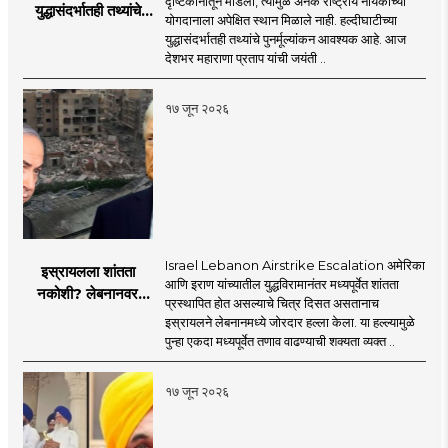
दृष्टिकोनातून मांडला, त्यामुळे अनेक राष्ट्रीय नायकांच्या
युद्धासंदर्भातही तथ्यांचे
योगदानाला अपेक्षित स्थान मिळाले नाही. हल्दीघाटीच्या
पुनर्मूल्यांकन आवश्यक! :
युद्धासंदर्भातही तथ्यांचे पुनर्मूल्यांकन आवश्यक आहे. आज
सरसंघचालक डॉ.
देशभर महाराणा प्रताप यांची जयंती ..
मोहनजी भागवत
१७ जून २०२६
Israel Lebanon Airstrike Escalation अमेरिका
इस्रायलला शांतता
आणि इराण यांच्यातील युद्धविरामानंतर मध्यपूर्वेत शांतता
नकोशी? लेबनानवर
प्रस्थापित होत असल्याचे चित्र दिसत असतानाच
इस्रायलचा जोरदार
इस्रायलने लेबनानमध्ये जोरदार हल्ला केला. या हल्ल्यामुळे
हल्ला; चार जणांचा मृत्यू,
पुन्हा एकदा मध्यपूर्वेत तणाव वाढण्याची शक्यता व्यक्त ..
इराण-अमेरिकेत आरोप-
प्रत्यारोप
१७ जून २०२६