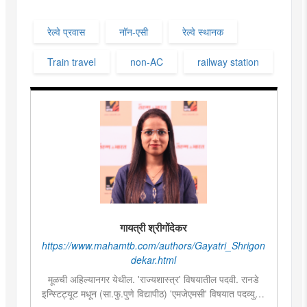
रेल्वे प्रवास
नॉन-एसी
रेल्वे स्थानक
Train travel
non-AC
railway station
गायत्री श्रीगोंदेकर
https://www.mahamtb.com/authors/Gayatri_Shrigon
dekar.html
मूळची अहिल्यानगर येथील. 'राज्यशास्त्र' विषयातील पदवी. रानडे
इन्स्टिट्यूट मधून (सा.फु.पुणे विद्यापीठ) 'एमजेएमसी' विषयात पदव्युत्तर