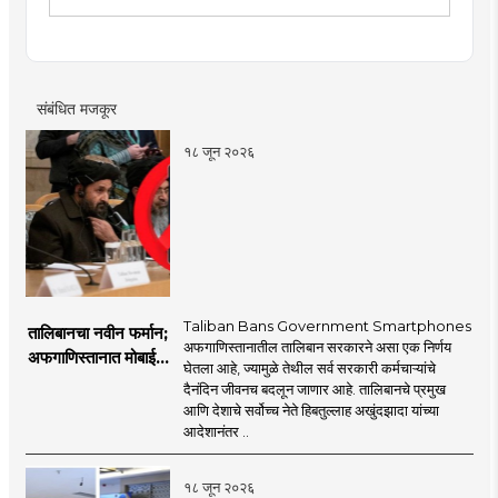
शिक्षण. २०१९मध्ये मुंबई तरुण भारतमध्ये 'मंत्रालय प्रतिनिधी' या
पदावर रुजू. सद्यस्थितीत 'इन्फ्रास्ट्रक्चर आणि डेव्हलपमेंट' विशेष
प्रतिनिधी म्हणून कार्यरत. राज्यातील पायाभूत सुविधांविषयी फिल्ड
रिपोर्ट आणि लेखनात रस.
संबंधित मजकूर
१८ जून २०२६
Taliban Bans Government Smartphones
तालिबानचा नवीन फर्मान;
अफगाणिस्तानातील तालिबान सरकारने असा एक निर्णय
अफगाणिस्तानात मोबाईल
घेतला आहे, ज्यामुळे तेथील सर्व सरकारी कर्मचाऱ्यांचे
बॅन
दैनंदिन जीवनच बदलून जाणार आहे. तालिबानचे प्रमुख
आणि देशाचे सर्वोच्च नेते हिबतुल्लाह अखुंदझादा यांच्या
आदेशानंतर ..
१८ जून २०२६