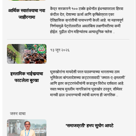
केंद्र सरकारने १०० टक्के इथेनॉल इंधनवापराला हिरवा
आर्थिक स्वातंत्र्याचा नवा
कंदील देत, देशाच्या ऊर्जा आणि कृषिक्षेत्रात एका
जाहीरनामा
ऐतिहासिक क्रांतीची पायाभरणी केली आहे. या महत्त्वपूर्ण
निर्णयामुळे पेट्रोलवरील अवलंबित्व लक्षणीयरीत्या कमी
होईल. पुढील दोन महिन्यांतच अत्याधुनिक फ्लेस ..
१३ जून २०२६
घुसखोरांना मायदेशी परत पाठवण्याच्या भारताच्या ठाम
इस्लामिक भाईचार्‍याचा
भूमिकेला बांगलादेशच्या कट्टरतावादी ‘जमात-ए-इस्लामी’
फाटलेला बुरखा
आणि इतर कट्टरपंथीयांनी कडाडून विरोध दर्शवला आहे.
स्वतःच्याच मुस्लीम नागरिकांना घुसखोर ठरवून, सीमेवर
मानवी ढाल उभारण्याची त्यांची वल्गना ही जागतिक ..
जरुर वाचा
'समाजव्रती' हभप सुयोग आपटे