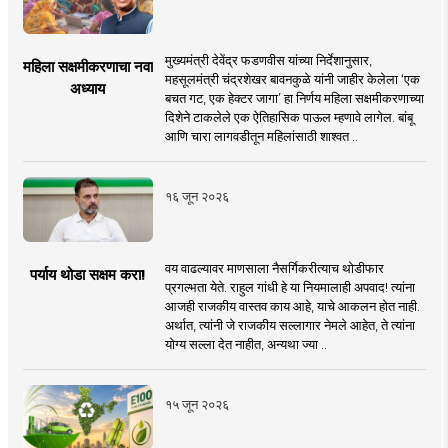
मुख्यमंत्री देवेंद्र फडणवीस यांच्या निर्देशानुसार,
महिला सक्षमीकरणाचा नवा
महसूलमंत्री चंद्रशेखर बावनकुळे यांनी जाहीर केलेला ‘एक
अध्याय
बचत गट, एक हेक्टर जागा’ हा निर्णय महिला सक्षमीकरणाच्या
दिशेने टाकलेले एक ऐतिहासिक पाऊल म्हणावे लागेल. बांबू
आणि चारा लागवडीतून महिलांसाठी शाश्वत ..
१६ जून २०२६
वय वाढल्यावर माणसाला नैसर्गिकरीत्याच थोडीफार
पर्याय थोडा सक्षम करा!
प्रगल्भता येते. राहुल गांधी हे या नियमालाही अपवाद! त्यांना
आजही राजकीय वास्तव काय आहे, याचे आकलन होत नाही.
अर्थात, त्यांनी जे राजकीय सल्लागार नेमले आहेत, ते त्यांना
योग्य सल्ला देत नाहीत, अन्यथा ज्या ..
१५ जून २०२६