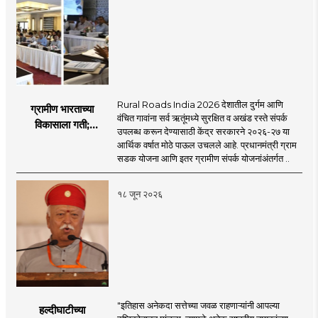
Rural Roads India 2026 देशातील दुर्गम आणि
ग्रामीण भारताच्या
वंचित गावांना सर्व ऋतूंमध्ये सुरक्षित व अखंड रस्ते संपर्क
विकासाला गती;
उपलब्ध करून देण्यासाठी केंद्र सरकारने २०२६-२७ या
२०२६-२७ मध्ये २६
आर्थिक वर्षात मोठे पाऊल उचलले आहे. प्रधानमंत्री ग्राम
हजार किमी नव्या रस्त्यांचे
सडक योजना आणि इतर ग्रामीण संपर्क योजनांअंतर्गत ..
लक्ष्य!
१८ जून २०२६
"इतिहास अनेकदा सत्तेच्या जवळ राहणाऱ्यांनी आपल्या
हल्दीघाटीच्या