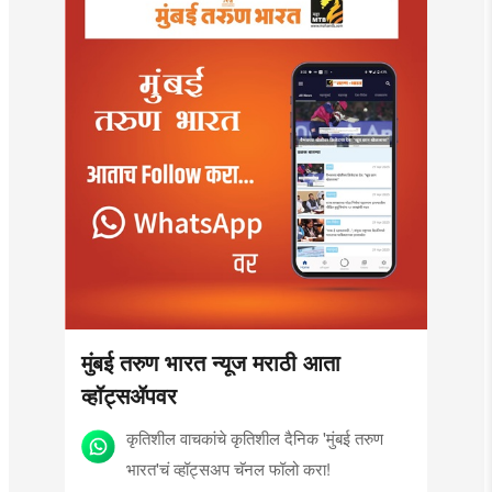
मुंबई तरुण भारत न्यूज मराठी आता
व्हॉट्सॲपवर
कृतिशील वाचकांचे कृतिशील दैनिक 'मुंबई तरुण
भारत'चं व्हॉट्सअप चॅनल फॉलो करा!