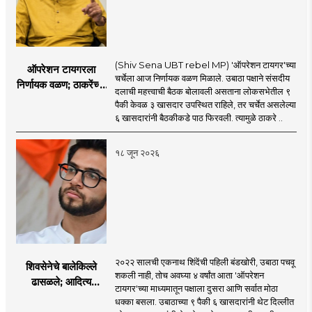
(Shiv Sena UBT rebel MP) 'ऑपरेशन टायगर'च्या
ऑपरेशन टायगरला
चर्चेला आज निर्णायक वळण मिळाले. उबाठा पक्षाने संसदीय
निर्णायक वळण; ठाकरेंच्या
दलाची महत्त्वाची बैठक बोलावली असताना लोकसभेतील ९
बैठकीला ६ खासदार
पैकी केवळ ३ खासदार उपस्थित राहिले, तर चर्चेत असलेल्या
गैरहजर, थेट शिंदे सेनेत
६ खासदारांनी बैठकीकडे पाठ फिरवली. त्यामुळे ठाकरे ..
विलीन होण्याचा प्रस्ताव?
१८ जून २०२६
२०२२ सालची एकनाथ शिंदेंची पहिली बंडखोरी, उबाठा पचवू
शिवसेनेचे बालेकिल्ले
शकली नाही, तोच अवघ्या ४ वर्षांत आता 'ऑपरेशन
ढासळले; आदित्य
टायगर'च्या माध्यमातून पक्षाला दुसरा आणि सर्वात मोठा
ठाकरेंच्या नेतृत्वावरच
धक्का बसला. उबाठाच्या ९ पैकी ६ खासदारांनी थेट दिल्लीत