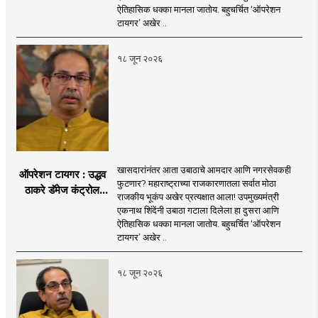
be the side of the game.
motionlessness and tradition.
नगरसेवकही शिंदेंच्या
ऐतिहासिक धक्का मानला जातोय. बहुचर्चित ‘ऑपरेशन
वाटेवर?
टायगर’ अखेर ..
१८ जून २०२६
खासदारांनंतर आता उबाठाचे आमदार आणि नगरसेवकही
ऑपरेशन टायगर : उद्धव
फुटणार? महाराष्ट्राच्या राजकारणातला सर्वात मोठा
ठाकरे डॅमेज कंट्रोल
राजकीय भूकंप अखेर प्रत्यक्षात आला! उपमुख्यमंत्री
करण्यात सपशेल अपयशी!
एकनाथ शिंदेंनी उबाठा गटाला दिलेला हा दुसरा आणि
सहा खासदारांनंतर
ऐतिहासिक धक्का मानला जातोय. बहुचर्चित ‘ऑपरेशन
आमदारांसह नगरसेवकही
टायगर’ अखेर ..
शिंदेंकडे जाण्याच्या चर्चा
सुरू
१८ जून २०२६