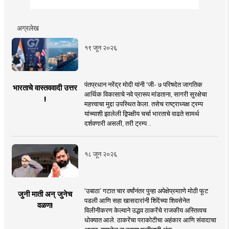
अग्रलेख
१९ जून २०२६
पंतप्रधान नरेंद्र मोदी यांनी 'जी- ७ परिषदेत जागतिक
भारताचे वास्तववादी उत्तर
आर्थिक विकासाचे नवे प्रारूप मांडताना, सागरी सुरक्षेचा
!
महत्त्वाचा मुद्दा उपस्थित केला. तसेच राष्ट्राध्यक्ष ट्रम्प
यांच्याशी झालेली द्विपक्षीय चर्चा भारताचे वाढते सामर्थ
दर्शवणारी असली, तरी ट्रम्प ..
१८ जून २०२६
‘उबाठा’ गटात चार वर्षांनंतर पुन्हा अपेक्षेप्रमााणे मोठी फूट
जुनी माती अन् जुनेच
पडली आणि सहा खासदारांनी शिंदेंच्या शिवसेनेत
वळण!
विलीनीकरण केल्याने उद्धव ठाकरेंचे राजकीय अस्तित्वच
धोक्यात आले. ठाकरेंचा पराकोटीचा अहंकार आणि संवादाचा