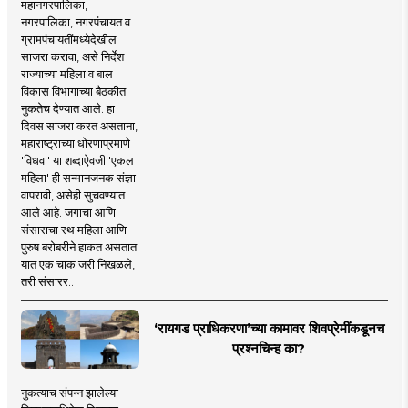
महानगरपालिका,
नगरपालिका, नगरपंचायत व
ग्रामपंचायतींमध्येदेखील
साजरा करावा, असे निर्देश
राज्याच्या महिला व बाल
विकास विभागाच्या बैठकीत
नुकतेच देण्यात आले. हा
दिवस साजरा करत असताना,
महाराष्ट्राच्या धोरणाप्रमाणे
'विधवा' या शब्दाऐवजी 'एकल
महिला' ही सन्मानजनक संज्ञा
वापरावी, असेही सुचवण्यात
आले आहे. जगाचा आणि
संसाराचा रथ महिला आणि
पुरुष बरोबरीने हाकत असतात.
यात एक चाक जरी निखळले,
तरी संसारर..
‘रायगड प्राधिकरणा’च्या कामावर शिवप्रेमींकडूनच
प्रश्नचिन्ह का?
नुकत्याच संपन्न झालेल्या