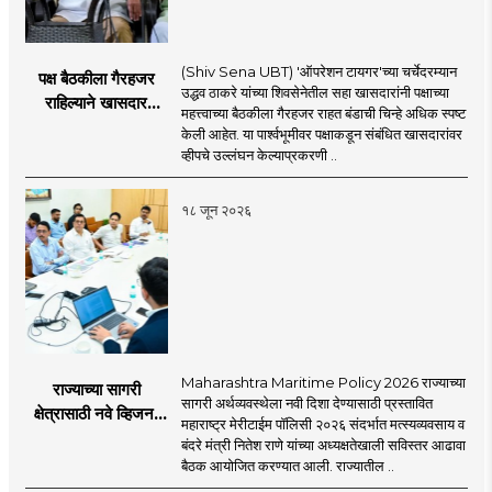
(Shiv Sena UBT) 'ऑपरेशन टायगर'च्या चर्चेदरम्यान
पक्ष बैठकीला गैरहजर
उद्धव ठाकरे यांच्या शिवसेनेतील सहा खासदारांनी पक्षाच्या
राहिल्याने खासदार
महत्त्वाच्या बैठकीला गैरहजर राहत बंडाची चिन्हे अधिक स्पष्ट
अपात्र ठरू शकतात का?
केली आहेत. या पार्श्वभूमीवर पक्षाकडून संबंधित खासदारांवर
व्हीप आणि कायदा नेमकं
व्हीपचे उल्लंघन केल्याप्रकरणी ..
काय सांगतो?
१८ जून २०२६
Maharashtra Maritime Policy 2026 राज्याच्या
राज्याच्या सागरी
सागरी अर्थव्यवस्थेला नवी दिशा देण्यासाठी प्रस्तावित
क्षेत्रासाठी नवे व्हिजन;
महाराष्ट्र मेरीटाईम पॉलिसी २०२६ संदर्भात मत्स्यव्यवसाय व
'महाराष्ट्र मेरीटाईम
बंदरे मंत्री नितेश राणे यांच्या अध्यक्षतेखाली सविस्तर आढावा
पॉलिसी २०२६'चा
बैठक आयोजित करण्यात आली. राज्यातील ..
प्रस्ताव