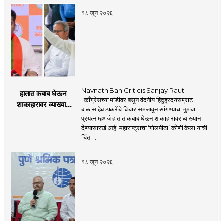
१८ जून २०२६
Navnath Ban Criticis Sanjay Raut
हातात कबाब घेऊन
"काँग्रेसच्या मांडीवर बसून वंदनीय हिंदुह्रदयसम्राट
शाकाहारावर व्याख्यान
बाळासाहेब ठाकरेंचे विचार समजावून सांगण्याचा तुमचा
देण्यासारखा राऊत यांचा
प्रयत्न म्हणजे हातात कबाब घेऊन शाकाहारावर व्याख्यान
प्रयत्न - नवनाथ बन
देण्यासारखं आहे! महाराष्ट्राचा ‘गोलपीठा’ कोणी केला याची
चिंता ..
१८ जून २०२६