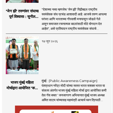
"देशाच्या नव्या म्हणजेच 'जेन झी' पिढीबद्दल राष्ट्रीय
'जेन झी' तरुणांवर संघाचा
स्वयंसेवक संघ प्रचंड आशावादी आहे. आजचे तरुण आपल्या
पूर्ण विश्वास! : सुनील
परंपरा आणि भारताच्या गौरवाशी मनापासून जोडले गेले
आंबेकर
असून समाजात रचनात्मक बदलांसाठी मोठे योगदान देत
आहेत", असे प्रतिपादन राष्ट्रीय स्वयंसेवक संघाचे ..
१७ जून २०२६
मुंबई : (Public Awareness Campaign)
भाजप मुंबई महिला
पंतप्रधान नरेंद्र मोदी यांच्या स्वस्त भारत सशक्त भारत या
मोर्चाद्वारा आयोजित 'कमी
संकल्प अंतर्गत भाजप मुंबई महिला मोर्चा द्वारा आयोजित कमी
तेल गॅस बचत ' उपक्रम
तेल गॅस बचत ' जनजागरण अभियानात मुंबई भाजप अध्यक्ष
अमित साटम यांच्यासह महामंत्री आचार्य पवन त्रिपाठी ..