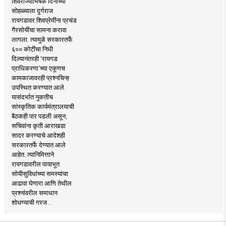
शिवराज्याभिषेक दिनाच्या
सोहळ्याला दुर्गराज
रायगडावर शिवप्रेमींना प्रचंड
गैरसोयींचा सामना करावा
लागला. त्यामुळे सरकारतर्फे
६०० कोटींचा निधी
दिल्यानंतरही ‘रायगड
प्राधिकरणा’च्या एकूणच
कामकाजावरही प्रश्नचिन्ह
उपस्थित करण्यात आले.
यासंदर्भात नुकतीच
सांस्कृतिक कार्यमंत्रालयाची
बैठकही पार पडली असून,
सचिवांना कृती आराखडा
सादर करण्याचे आदेशही
सरकारतर्फे देण्यात आले
आहेत. त्यानिमित्ताने
रायगडावरील पायाभूत
सोयीसुविधांच्या समस्यांचा
आढावा घेणारा आणि तेथील
प्रश्नांवरील समाधान
शोधण्याची गरज ..