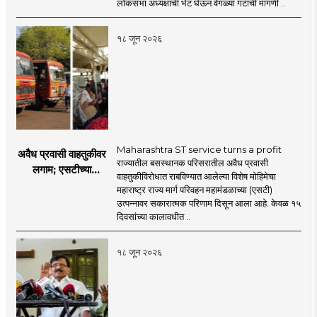
प्रश्नचिन्ह? ठाकरे ब्रँड
लोकसभा अध्यक्षांची भेट घेऊन वेगळ्या गटाची मागणी ..
नेमका कुठे चुकला?
१८ जून २०२६
Maharashtra ST service turns a profit
अवैध प्रवासी वाहतुकीवर
राज्यातील बसस्थानक परिसरातील अवैध प्रवासी
लगाम; एसटीच्या
वाहतुकीविरोधात राबविण्यात आलेल्या विशेष मोहिमेचा
उत्पन्नात १५ दिवसांत
महाराष्ट्र राज्य मार्ग परिवहन महामंडळाच्या (एसटी)
४३.८३ कोटींची वाढ!
उत्पन्नावर सकारात्मक परिणाम दिसून आला आहे. केवळ १५
दिवसांच्या कालावधीत ..
१८ जून २०२६