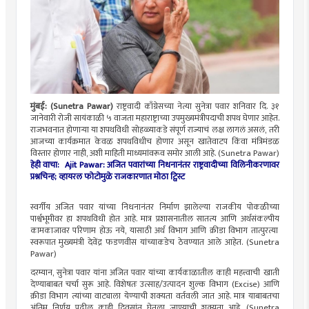
मुंबई:
(
Sunetra
Pawar)
राष्ट्रवादी काँग्रेसच्या नेत्या सुनेत्रा पवार शनिवार दि. ३१
जानेवारी
रोजी सायंकाळी ५ वाजता महाराष्ट्राच्या
उपमुख्यमंत्रीपदाची
शपथ घेणार आहेत.
राजभवनात
होणाऱ्या
या शपथविधी सोहळ्याकडे संपूर्ण राज्याचं लक्ष लागलं असलं, तरी
आजच्या कार्यक्रमात केवळ शपथविधीच होणार असून
खातेवाटप
किंवा मंत्रिमंडळ
विस्तार होणार नाही, अशी माहिती
माध्यमांवरूव
समोर आली आहे.
(
Sunetra
Pawar
)
हेही वाचा:
Ajit Pawar: अजित पवारांच्या निधनानंतर राष्ट्रवादीच्या विलिनीकरणावर
प्रश्नचिन्ह; व्हायरल फोटोमुळे राजकारणात मोठा ट्विस्ट
स्वर्गीय अजित पवार यांच्या निधनानंतर निर्माण झालेल्या राजकीय पोकळीच्या
पार्श्वभूमीवर हा शपथविधी होत आहे. मात्र प्रशासनातील सातत्य आणि
अर्थसंकल्पीय
कामकाजावर परिणाम होऊ नये, यासाठी अर्थ विभाग
आणि
क्रीडा विभाग तात्पुरत्या
स्वरूपात
मुख्यमंत्री
देवेंद्र
फडणवीस
यांच्याकडेच ठेवण्यात आले आहेत
. (
Sunetra
Pawar)
दरम्यान, सुनेत्रा पवार यांना अजित पवार यांच्या कार्यकाळातील काही महत्त्वाची खाती
देण्याबाबत चर्चा सुरू आहे. विशेषतः उत्साह/उत्पादन शुल्क विभाग (
Excise)
आणि
क्रीडा विभाग त्यांच्या वाट्याला येण्याची शक्यता वर्तवली जात आहे. मात्र याबाबतचा
अंतिम निर्णय
पुढील
काही दिवसांत घेतला जाण्याची शक्यता आहे.
(
Sunetra