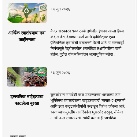
१५ जून २०२६
केंद्र सरकारने १०० टक्के इथेनॉल इंधनवापराला हिरवा
आर्थिक स्वातंत्र्याचा नवा
कंदील देत, देशाच्या ऊर्जा आणि कृषिक्षेत्रात एका
जाहीरनामा
ऐतिहासिक क्रांतीची पायाभरणी केली आहे. या महत्त्वपूर्ण
निर्णयामुळे पेट्रोलवरील अवलंबित्व लक्षणीयरीत्या कमी
होईल. पुढील दोन महिन्यांतच अत्याधुनिक फ्लेस ..
१३ जून २०२६
घुसखोरांना मायदेशी परत पाठवण्याच्या भारताच्या ठाम
इस्लामिक भाईचार्‍याचा
भूमिकेला बांगलादेशच्या कट्टरतावादी ‘जमात-ए-इस्लामी’
फाटलेला बुरखा
आणि इतर कट्टरपंथीयांनी कडाडून विरोध दर्शवला आहे.
स्वतःच्याच मुस्लीम नागरिकांना घुसखोर ठरवून, सीमेवर
मानवी ढाल उभारण्याची त्यांची वल्गना ही जागतिक ..
जरुर वाचा