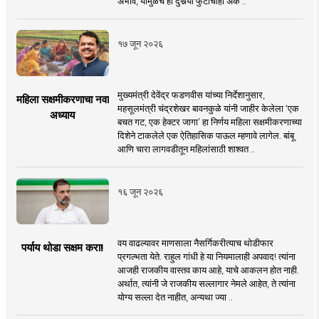
अभाव, यामुळेच हा दुसर्‍या फुटीचाही अंक ..
१७ जून २०२६
मुख्यमंत्री देवेंद्र फडणवीस यांच्या निर्देशानुसार,
महिला सक्षमीकरणाचा नवा
महसूलमंत्री चंद्रशेखर बावनकुळे यांनी जाहीर केलेला ‘एक
अध्याय
बचत गट, एक हेक्टर जागा’ हा निर्णय महिला सक्षमीकरणाच्या
दिशेने टाकलेले एक ऐतिहासिक पाऊल म्हणावे लागेल. बांबू
आणि चारा लागवडीतून महिलांसाठी शाश्वत ..
१६ जून २०२६
वय वाढल्यावर माणसाला नैसर्गिकरीत्याच थोडीफार
पर्याय थोडा सक्षम करा!
प्रगल्भता येते. राहुल गांधी हे या नियमालाही अपवाद! त्यांना
आजही राजकीय वास्तव काय आहे, याचे आकलन होत नाही.
अर्थात, त्यांनी जे राजकीय सल्लागार नेमले आहेत, ते त्यांना
योग्य सल्ला देत नाहीत, अन्यथा ज्या ..