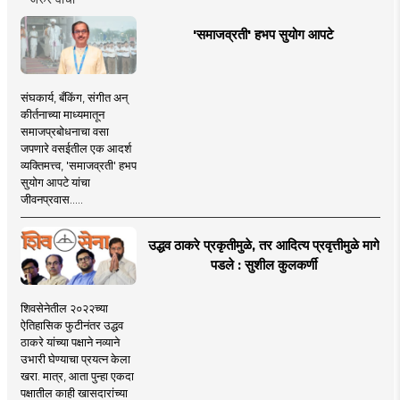
'समाजव्रती' हभप सुयोग आपटे
संघकार्य, बँकिंग, संगीत अन्
कीर्तनाच्या माध्यमातून
समाजप्रबोधनाचा वसा
जपणारे वसईतील एक आदर्श
व्यक्तिमत्त्व, 'समाजव्रती' हभप
सुयोग आपटे यांचा
जीवनप्रवास.....
उद्धव ठाकरे प्रकृतीमुळे, तर आदित्य प्रवृत्तीमुळे मागे
पडले : सुशील कुलकर्णी
शिवसेनेतील २०२२च्या
ऐतिहासिक फुटीनंतर उद्धव
ठाकरे यांच्या पक्षाने नव्याने
उभारी घेण्याचा प्रयत्न केला
खरा. मात्र, आता पुन्हा एकदा
पक्षातील काही खासदारांच्या