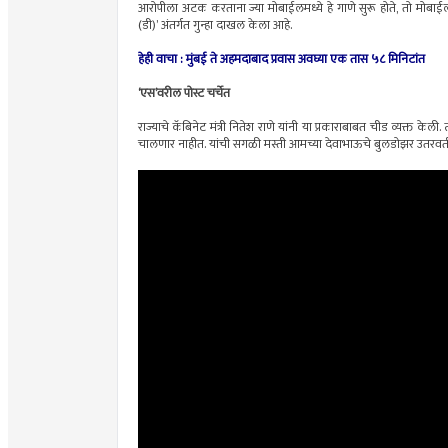
आरोपीला अटक करताना ज्या मोबाईलमध्ये हे गाणे सुरू होते, तो मोबाई
(डी)’ अंतर्गत गुन्हा दाखल केला आहे.
हेही वाचा :
मुंबई ते अहमदाबाद प्रवास अवघ्या एक तास ५८ मिनिटांत
‘एस’वरील पोस्ट चर्चेत
राज्याचे कॅबिनेट मंत्री नितेश राणे यांनी या प्रकाराबाबत चीड व्यक्त केली.
चालणार नाहीत. यांची सगळी मस्ती आमच्या देवाभाऊचे बुलडोझर उतरवती