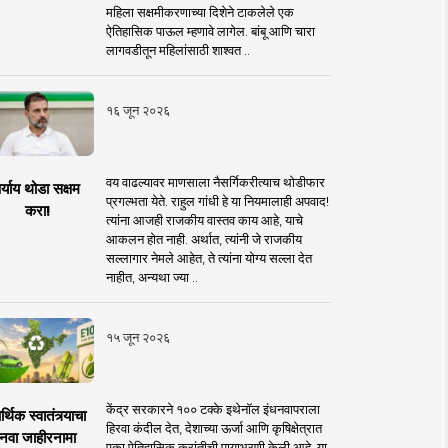
महिला सक्षमीकरणाच्या दिशेने टाकलेले एक
ऐतिहासिक पाऊल म्हणावे लागेल. बांबू आणि चारा
लागवडीतून महिलांसाठी शाश्वत ..
१६ जून २०२६
वय वाढल्यावर माणसाला नैसर्गिकरीत्याच थोडीफार
र्याय थोडा सक्षम
प्रगल्भता येते. राहुल गांधी हे या नियमालाही अपवाद!
करा!
त्यांना आजही राजकीय वास्तव काय आहे, याचे
आकलन होत नाही. अर्थात, त्यांनी जे राजकीय
सल्लागार नेमले आहेत, ते त्यांना योग्य सल्ला देत
नाहीत, अन्यथा ज्या ..
१५ जून २०२६
केंद्र सरकारने १०० टक्के इथेनॉल इंधनवापराला
्थिक स्वातंत्र्याचा
हिरवा कंदील देत, देशाच्या ऊर्जा आणि कृषिक्षेत्रात
नवा जाहीरनामा
एका ऐतिहासिक क्रांतीची पायाभरणी केली आहे. या