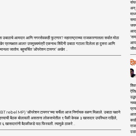
संघक
अन् 
माध्
समा
जपण
आदर्
'सम
ा उबाठाचे आमदार आणि नगरसेवकही फुटणार? महाराष्ट्राच्या राजकारणातला सर्वात मोठा
आपट
र प्रत्यक्षात आला! उपमुख्यमंत्री एकनाथ शिंदेंनी उबाठा गटाला दिलेला हा दुसरा आणि
जीवन
मानला जातोय. बहुचर्चित ‘ऑपरेशन टायगर’ अखेर ..
शिव
ऐति
उद्ध
नव्य
प्रय
 rebel MP) 'ऑपरेशन टायगर'च्या चर्चेला आज निर्णायक वळण मिळाले. उबाठा पक्षाने
आता 
त्त्वाची बैठक बोलावली असताना लोकसभेतील ९ पैकी केवळ ३ खासदार उपस्थित राहिले,
काही
ा ६ खासदारांनी बैठकीकडे पाठ फिरवली. त्यामुळे ठाकरे ..
राज
उडा