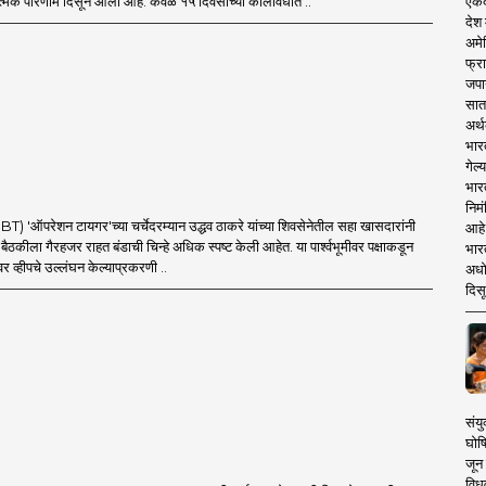
एकदा
ात्मक परिणाम दिसून आला आहे. केवळ १५ दिवसांच्या कालावधीत ..
देश
अमेर
फ्रा
जपा
सात
अर्थ
भार
गेल्
भार
निमं
'ऑपरेशन टायगर'च्या चर्चेदरम्यान उद्धव ठाकरे यांच्या शिवसेनेतील सहा खासदारांनी
आहे.
च्या बैठकीला गैरहजर राहत बंडाची चिन्हे अधिक स्पष्ट केली आहेत. या पार्श्वभूमीवर पक्षाकडून
भारत
र व्हीपचे उल्लंघन केल्याप्रकरणी ..
अधो
दिसू
संयु
घोष
जून 
विधव