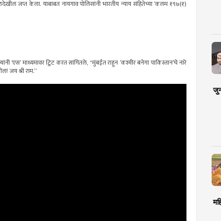
लदेखील जप्त केला. याबाबत नायगाव पोलिसांनी भारतीय न्याय संहितेच्या ‘कलम १९७(१)
 त्यांनी ‘एस’ माध्यमावर ट्विट करत सांगितले, "मुंबईत राहून ’कश्मीर बनेगा पाकिस्तान’चे नारे
ल! जय श्री राम.”
जु
मह