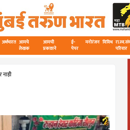
अर्थभारत
आमचे
आमची
ई-
मनोरंजन
विविध
रा.स्व.स
लेखक
प्रकाशने
पेपर
परिवार
र नाही