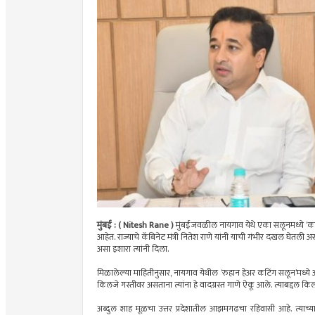
मुंबई : ( Nitesh Rane )
मुंबईजवळील नायगाव येथे एका सलूनमध्ये ‘काश्मी
आहेत. राज्याचे कॅबिनेट मंत्री नितेश राणे यांनी याची गंभीर दखल घेतली अ
असा इशारा त्यांनी दिला.
मिळालेल्या माहितीनुसार, नायगाव येथील ‘रुहान हेअर कटिंग सलून’मध्ये 
किलजे गस्तीवर असताना त्यांना हे वादग्रस्त गाणे ऐकू आले. त्याबद्दल
अब्दुल शाह मूळचा उत्तर प्रदेशातील आझमगढचा रहिवासी आहे. त्याच्या 