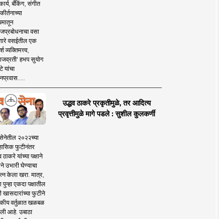
ार्य, बँकिंग, संगीत
कीर्तनाच्या
यमातून
जप्रबोधनाचा वसा
ारे वसईतील एक
श व्यक्तिमत्त्व,
ाजव्रती' हभप सुयोग
े यांचा
प्रवास.....
उद्धव ठाकरे प्रकृतीमुळे, तर आदित्य
प्रवृत्तीमुळे मागे पडले : सुशील कुलकर्णी
सेनेतील २०२२च्या
हासिक फुटीनंतर
व ठाकरे यांच्या पक्षाने
ाने उभारी घेण्याचा
त्न केला खरा. मात्र,
पुन्हा एकदा पक्षातील
 खासदारांच्या फुटीने
कीय वर्तुळात खळबळ
ली आहे. उबाठा