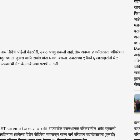
गटा
खास
शिव
आहे
महार
प्रा
असले
पक्
टिक
थ शिंदेंची पहिली बंडखोरी, उबाठा पचवू शकली नाही, तोच अवघ्या ४ वर्षांत आता 'ऑपरेशन
आहे
मातून पक्षाला दुसरा आणि सर्वात मोठा धक्का बसला. उबाठाच्या ९ पैकी ६ खासदारांनी थेट
भवि
ध्यक्षांची भेट घेऊन वेगळ्या गटाची मागणी ..
याव
राज
कुलक
रोख
कॅनड
पडल
T service turns a profit राज्यातील बसस्थानक परिसरातील अवैध प्रवासी
परिष
बविण्यात आलेल्या विशेष मोहिमेचा महाराष्ट्र राज्य मार्ग परिवहन महामंडळाच्या (एसटी)