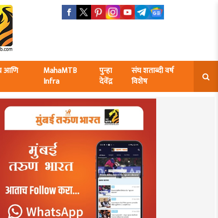
ंघ आणि
MahaMTB
पुन्हा
संघ शताब्दी वर्ष
Infra
देवेंद्र
विशेष