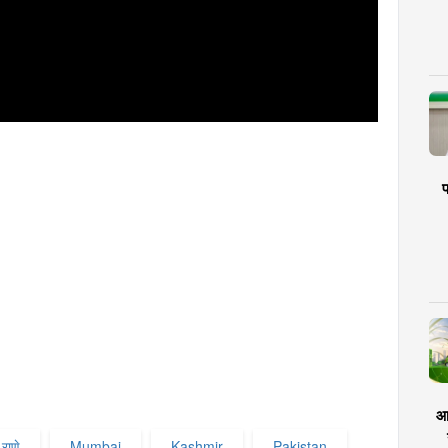
प
आर
राणे
Mumbai
Kashmir
Pakistan