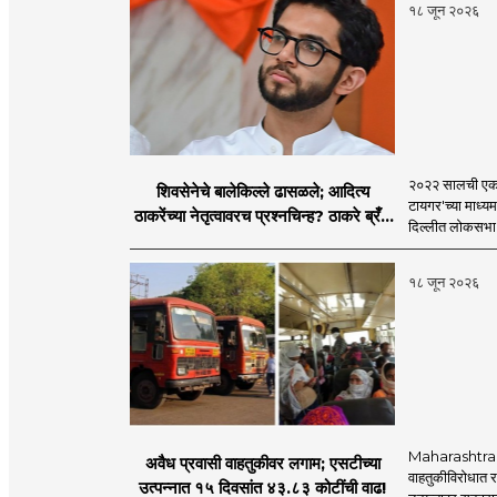
१८ जून २०२६
२०२२ सालची एकना
शिवसेनेचे बालेकिल्ले ढासळले; आदित्य
टायगर'च्या माध्य
ठाकरेंच्या नेतृत्वावरच प्रश्नचिन्ह? ठाकरे ब्रँड
दिल्लीत लोकसभा अ
नेमका कुठे चुकला?
१८ जून २०२६
Maharashtra S
अवैध प्रवासी वाहतुकीवर लगाम; एसटीच्या
वाहतुकीविरोधात रा
उत्पन्नात १५ दिवसांत ४३.८३ कोटींची वाढ!