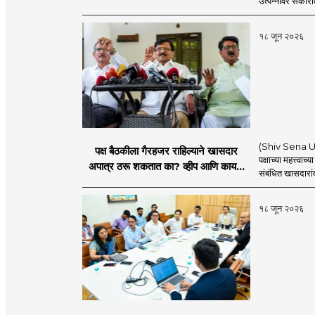
उत्पन्नावर सकार
१८ जून २०२६
(Shiv Sena UBT) 
पक्ष बैठकीला गैरहजर राहिल्याने खासदार
पक्षाच्या महत्त्वा
अपात्र ठरू शकतात का? व्हीप आणि कायदा
संबंधित खासदारांव
नेमकं काय सांगतो?
१८ जून २०२६