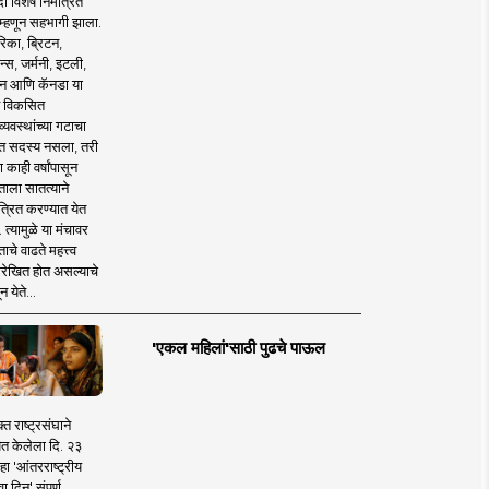
 विशेष निमंत्रित
 म्हणून सहभागी झाला.
िका, ब्रिटन,
न्स, जर्मनी, इटली,
न आणि कॅनडा या
 विकसित
व्यवस्थांच्या गटाचा
त सदस्य नसला, तरी
या काही वर्षांपासून
ताला सातत्याने
त्रित करण्यात येत
 त्यामुळे या मंचावर
ाचे वाढते महत्त्व
रेखित होत असल्याचे
न येते...
'एकल महिलां'साठी पुढचे पाऊल
क्त राष्ट्रसंघाने
ित केलेला दि. २३
हा 'आंतरराष्ट्रीय
ा दिन' संपूर्ण