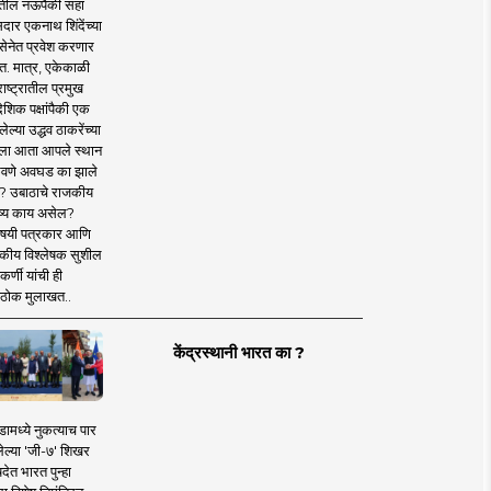
तील नऊपैकी सहा
दार एकनाथ शिंदेंच्या
सेनेत प्रवेश करणार
त. मात्र, एकेकाळी
ाष्ट्रातील प्रमुख
देशिक पक्षांपैकी एक
ल्या उद्धव ठाकरेंच्या
षाला आता आपले स्थान
वणे अवघड का झाले
? उबाठाचे राजकीय
ष्य काय असेल?
िषयी पत्रकार आणि
कीय विश्लेषक सुशील
र्णी यांची ही
ठोक मुलाखत..
केंद्रस्थानी भारत का ?
ामध्ये नुकत्याच पार
ेल्या 'जी-७' शिखर
देत भारत पुन्हा