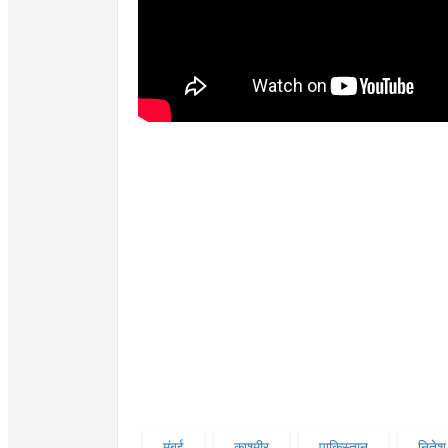
मुंबई
काश्मीर
पाकिस्तान
नितेश 