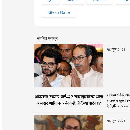
Nitesh Rane
संबंधित मजकूर
१८ जून २०२६
खासदारांनंतर आत
ऑपरेशन टायगर पार्ट-२? खासदारांनंतर आता
राजकीय भूकंप अखे
आमदार आणि नगरसेवकही शिंदेंच्या वाटेवर?
ऐतिहासिक धक्का 
१८ जून २०२६