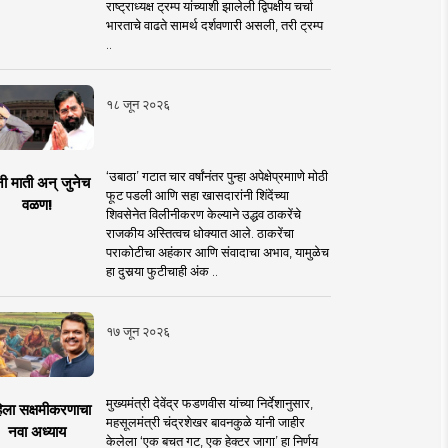
राष्ट्राध्यक्ष ट्रम्प यांच्याशी झालेली द्विपक्षीय चर्चा
भारताचे वाढते सामर्थ दर्शवणारी असली, तरी ट्रम्प
..
१८ जून २०२६
‘उबाठा’ गटात चार वर्षांनंतर पुन्हा अपेक्षेप्रमााणे मोठी
नी माती अन् जुनेच
फूट पडली आणि सहा खासदारांनी शिंदेंच्या
वळण!
शिवसेनेत विलीनीकरण केल्याने उद्धव ठाकरेंचे
राजकीय अस्तित्वच धोक्यात आले. ठाकरेंचा
पराकोटीचा अहंकार आणि संवादाचा अभाव, यामुळेच
हा दुसर्‍या फुटीचाही अंक ..
१७ जून २०२६
मुख्यमंत्री देवेंद्र फडणवीस यांच्या निर्देशानुसार,
िला सक्षमीकरणाचा
महसूलमंत्री चंद्रशेखर बावनकुळे यांनी जाहीर
नवा अध्याय
केलेला ‘एक बचत गट, एक हेक्टर जागा’ हा निर्णय