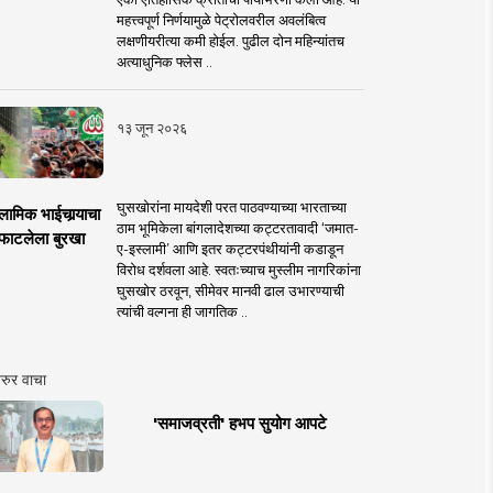
महत्त्वपूर्ण निर्णयामुळे पेट्रोलवरील अवलंबित्व
लक्षणीयरीत्या कमी होईल. पुढील दोन महिन्यांतच
अत्याधुनिक फ्लेस ..
१३ जून २०२६
घुसखोरांना मायदेशी परत पाठवण्याच्या भारताच्या
लामिक भाईचार्‍याचा
ठाम भूमिकेला बांगलादेशच्या कट्टरतावादी ‘जमात-
फाटलेला बुरखा
ए-इस्लामी’ आणि इतर कट्टरपंथीयांनी कडाडून
विरोध दर्शवला आहे. स्वतःच्याच मुस्लीम नागरिकांना
घुसखोर ठरवून, सीमेवर मानवी ढाल उभारण्याची
त्यांची वल्गना ही जागतिक ..
रुर वाचा
'समाजव्रती' हभप सुयोग आपटे