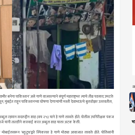
अ
र बनेगा पाकिस्तान’ असे गाणे वाजवल्याने संपूर्ण महाराष्ट्रभर त्याचे तीव्र पडसाद उमटले
सून, मुंबईत राहून पाकिस्तानच्या घोषणा देणार्‍यांची मस्ती देवाभाऊंचे बुलडोझर उतरवतील,
अब्दुल रहमान सदरुद्दीन शाह (वय २५) याने हे गाणे लावले होते. पोलीस उपनिरीक्षक पंकज
भा
 किलजे यांनी तातडीने कारवाई करत अब्दुल शाह याला अटक केली.
मोबाईलवरून ‘ब्लूटूथ’द्वारे स्पिकरवर हे गाणे मोठ्या आवाजात लावले होते. पोलिसांनी