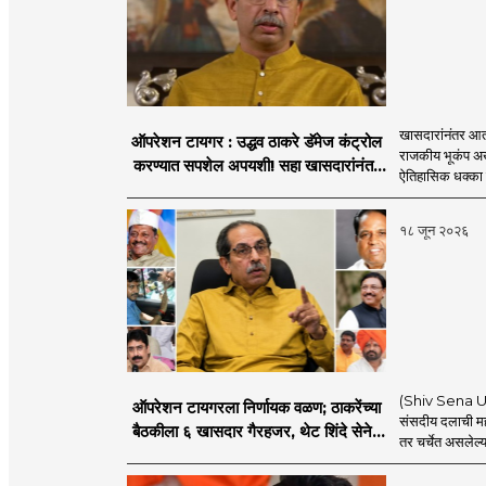
खासदारांनंतर आत
ऑपरेशन टायगर : उद्धव ठाकरे डॅमेज कंट्रोल
राजकीय भूकंप अखे
करण्यात सपशेल अपयशी! सहा खासदारांनंतर
ऐतिहासिक धक्का 
आमदारांसह नगरसेवकही शिंदेंकडे जाण्याच्या
चर्चा सुरू
१८ जून २०२६
(Shiv Sena UBT
ऑपरेशन टायगरला निर्णायक वळण; ठाकरेंच्या
संसदीय दलाची मह
बैठकीला ६ खासदार गैरहजर, थेट शिंदे सेनेत
तर चर्चेत असलेल्य
विलीन होण्याचा प्रस्ताव?