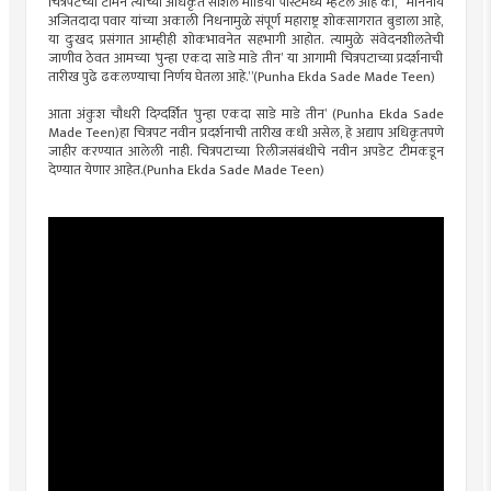
चित्रपटच्या टीमने त्यांच्या अधिकृत सोशल मीडिया पोस्टमध्ये म्हटले आहे की, “माननीय
अजितदादा पवार यांच्या अकाली निधनामुळे संपूर्ण महाराष्ट्र शोकसागरात बुडाला आहे,
या दुःखद प्रसंगात आम्हीही शोकभावनेत सहभागी आहोत. त्यामुळे संवेदनशीलतेची
जाणीव ठेवत आमच्या ‘पुन्हा एकदा साडे माडे तीन’ या आगामी चित्रपटाच्या प्रदर्शनाची
तारीख पुढे ढकलण्याचा निर्णय घेतला आहे.”(Punha Ekda Sade Made Teen)
आता अंकुश चौधरी दिग्दर्शित ‘पुन्हा एकदा साडे माडे तीन’ (Punha Ekda Sade
Made Teen)हा चित्रपट नवीन प्रदर्शनाची तारीख कधी असेल, हे अद्याप अधिकृतपणे
जाहीर करण्यात आलेली नाही. चित्रपटाच्या रिलीजसंबंधीचे नवीन अपडेट टीमकडून
देण्यात येणार आहेत.(Punha Ekda Sade Made Teen)