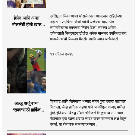
प्रसिद्ध गायिका आशा भोसले आता आपल्यात राहिलेल्या
हेलेन आणि आशा
नाहीत. १२ एप्रिल रोजी त्यांनी अखेरचा श्वास घेत
भोसलेंची होती खास
संगीतविश्वाला कायमचा निरोप दिला. त्यांच्या अंतिम
मैत्री, गाणं सुपरहीट
दर्शनासाठी चित्रपटसृष्टीतील अनेक मान्यवर उपस्थित होते.
होण्यासाठी लढवायच्या
यामध्ये त्यांची जिवलग मैत्रीण आणि ज्येष्ठ अभिनेत्री ..
खास युक्ती
१३ एप्रिल २०२६
क्रिकेट आणि सिनेमाचा भन्नाट संगम पुन्हा एकदा पाहायला
अल्लू अर्जुनच्या
मिळाला, जेव्हा हार्दिक पांड्या याने आयपीएल २०२६ मधील
'राका'साठी हार्दिक
मुंबई इंडियन्स विरुद्ध रॉयल चॅलेंजर्स बेंगळुरू या सामन्यात
पांड्याचं मैदानात खास
मैदानावर एक खास अंदाज सादर करत चाहत्यांचं लक्ष वेधून
जेस्टर
घेतलं. या रोमांचक सामन्यादरम्यान ..