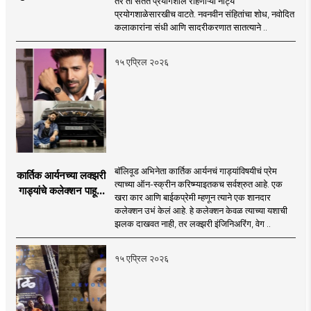
तर ती सतत प्रयोगशील राहणाऱ्या नाट्य
प्रयोग 'भुल भुलैय्या’
प्रयोगशाळेसारखीच वाटते. नवनवीन संहितांचा शोध, नवोदित
कलाकारांना संधी आणि सादरीकरणात सातत्याने ..
१५ एप्रिल २०२६
बॉलिवूड अभिनेता कार्तिक आर्यनचं गाड्यांविषयीचं प्रेम
कार्तिक आर्यनच्या लक्झरी
त्याच्या ऑन-स्क्रीन करिष्म्याइतकच सर्वश्रुत आहे. एक
गाड्यांचे कलेक्शन पाहून
खरा कार आणि बाईकप्रेमी म्हणून त्याने एक शानदार
तुम्हीही व्हाल चकीत
कलेक्शन उभं केलं आहे. हे कलेक्शन केवळ त्याच्या यशाची
झलक दाखवत नाही, तर लक्झरी इंजिनिअरिंग, वेग ..
१५ एप्रिल २०२६