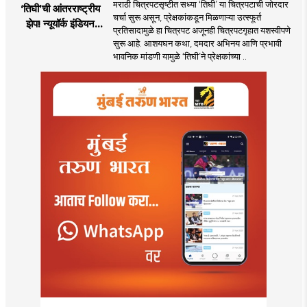
मराठी चित्रपटसृष्टीत सध्या ‘तिघी’ या चित्रपटाची जोरदार
‘तिघी’ची आंतरराष्ट्रीय
चर्चा सुरू असून, प्रेक्षकांकडून मिळणाऱ्या उत्स्फूर्त
झेप! न्यूयॉर्क इंडियन
प्रतिसादामुळे हा चित्रपट अजूनही चित्रपटगृहात यशस्वीपणे
फिल्म फेस्टिव्हल २०२६
सुरू आहे. आशयघन कथा, दमदार अभिनय आणि प्रभावी
मध्ये मारली बाजी
भावनिक मांडणी यामुळे ‘तिघी’ने प्रेक्षकांच्या ..