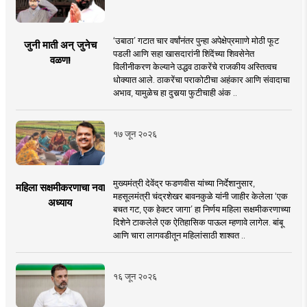
‘उबाठा’ गटात चार वर्षांनंतर पुन्हा अपेक्षेप्रमााणे मोठी फूट
जुनी माती अन् जुनेच
पडली आणि सहा खासदारांनी शिंदेंच्या शिवसेनेत
वळण!
विलीनीकरण केल्याने उद्धव ठाकरेंचे राजकीय अस्तित्वच
धोक्यात आले. ठाकरेंचा पराकोटीचा अहंकार आणि संवादाचा
अभाव, यामुळेच हा दुसर्‍या फुटीचाही अंक ..
१७ जून २०२६
मुख्यमंत्री देवेंद्र फडणवीस यांच्या निर्देशानुसार,
महिला सक्षमीकरणाचा नवा
महसूलमंत्री चंद्रशेखर बावनकुळे यांनी जाहीर केलेला ‘एक
अध्याय
बचत गट, एक हेक्टर जागा’ हा निर्णय महिला सक्षमीकरणाच्या
दिशेने टाकलेले एक ऐतिहासिक पाऊल म्हणावे लागेल. बांबू
आणि चारा लागवडीतून महिलांसाठी शाश्वत ..
१६ जून २०२६