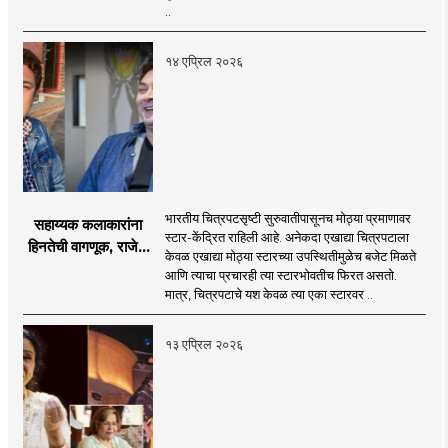
चित्रपटाचा म्युझिक लाँच
..
सोहळा संपन्न
१४ एप्रिल २०२६
भारतीय चित्रपटसृष्टी सुरुवातीपासूनच मोठ्या प्रमाणावर
सहाय्यक कलाकारांना
स्टार-केंद्रित राहिली आहे. अनेकदा एखाद्या चित्रपटाला
हिनतेची वागणूक, राजेश
केवळ एखाद्या मोठ्या स्टारच्या उपस्थितीमुळेच बजेट मिळते
कुमारांनी सांगितले
आणि त्याचा प्रचारही त्या स्टारभोवतीच फिरत असतो.
सिनेविश्वातले वास्तव
मात्र, चित्रपटाचे यश केवळ त्या एका स्टारवर ..
१३ एप्रिल २०२६