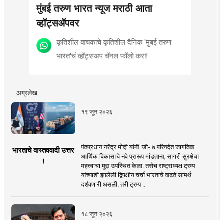
मुंबई तरुण भारत न्यूज मराठी आता
व्हॉट्सॲपवर
कृतिशील वाचकांचे कृतिशील दैनिक 'मुंबई तरुण
भारत'चं व्हॉट्सअप चॅनल फॉलो करा!
अग्रलेख
१९ जून २०२६
पंतप्रधान नरेंद्र मोदी यांनी 'जी- ७ परिषदेत जागतिक
भारताचे वास्तववादी उत्तर
आर्थिक विकासाचे नवे प्रारूप मांडताना, सागरी सुरक्षेचा
!
महत्त्वाचा मुद्दा उपस्थित केला. तसेच राष्ट्राध्यक्ष ट्रम्प
यांच्याशी झालेली द्विपक्षीय चर्चा भारताचे वाढते सामर्थ
दर्शवणारी असली, तरी ट्रम्प ..
१८ जून २०२६