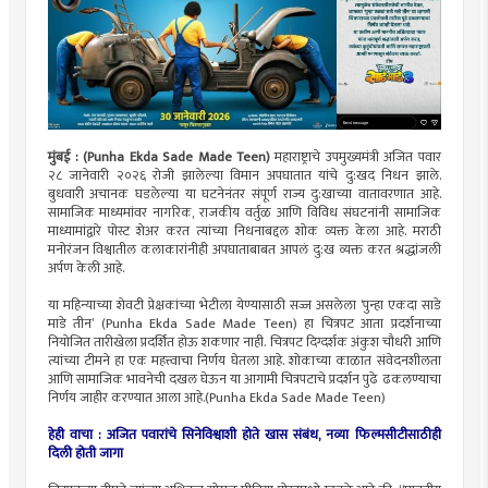
मुंबई : (Punha Ekda Sade Made Teen)
महाराष्ट्राचे उपमुख्यमंत्री अजित पवार
२८ जानेवारी २०२६ रोजी झालेल्या विमान अपघातात यांचे दु:खद निधन झाले.
बुधवारी अचानक घडलेल्या या घटनेनंतर संपूर्ण राज्य दु:खाच्या वातावरणात आहे.
सामाजिक माध्यमांवर नागरिक, राजकीय वर्तुळ आणि विविध संघटनांनी सामाजिक
माध्यामांद्वारे पोस्ट शेअर करत त्यांच्या निधनाबद्दल शोक व्यक्त केला आहे. मराठी
मनोरंजन विश्वातील कलाकारांनीही अपघाताबाबत आपलं दु:ख व्यक्त करत श्रद्धांजली
अर्पण केली आहे.
या महिन्याच्या शेवटी प्रेक्षकांच्या भेटीला येण्यासाठी सज्ज असलेला ‘पुन्हा एकदा साडे
माडे तीन’ (Punha Ekda Sade Made Teen) हा चित्रपट आता प्रदर्शनाच्या
नियोजित तारीखेला प्रदर्शित होऊ शकणार नाही. चित्रपट दिग्दर्शक अंकुश चौधरी आणि
त्यांच्या टीमने हा एक महत्त्वाचा निर्णय घेतला आहे. शोकाच्या काळात संवेदनशीलता
आणि सामाजिक भावनेची दखल घेऊन या आगामी चित्रपटाचे प्रदर्शन पुढे ढकलण्याचा
निर्णय जाहीर करण्यात आला आहे.(Punha Ekda Sade Made Teen)
हेही वाचा :
अजित पवारांचे सिनेविश्वाशी होते खास संबंध, नव्या फिल्मसीटीसाठीही
दिली होती जागा