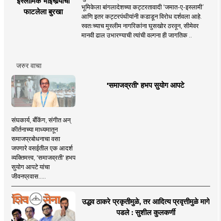
इस्लामिक भाईचार्‍याचा
भूमिकेला बांगलादेशच्या कट्टरतावादी ‘जमात-ए-इस्लामी’
फाटलेला बुरखा
आणि इतर कट्टरपंथीयांनी कडाडून विरोध दर्शवला आहे.
स्वतःच्याच मुस्लीम नागरिकांना घुसखोर ठरवून, सीमेवर
मानवी ढाल उभारण्याची त्यांची वल्गना ही जागतिक ..
जरुर वाचा
'समाजव्रती' हभप सुयोग आपटे
संघकार्य, बँकिंग, संगीत अन्
कीर्तनाच्या माध्यमातून
समाजप्रबोधनाचा वसा
जपणारे वसईतील एक आदर्श
व्यक्तिमत्त्व, 'समाजव्रती' हभप
सुयोग आपटे यांचा
जीवनप्रवास.....
उद्धव ठाकरे प्रकृतीमुळे, तर आदित्य प्रवृत्तीमुळे मागे
पडले : सुशील कुलकर्णी