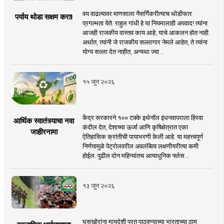
वय वाढल्यावर माणसाला नैसर्गिकरीत्याच थोडीफार
पर्याय थोडा सक्षम करा!
प्रगल्भता येते. राहुल गांधी हे या नियमालाही अपवाद! त्यांना
आजही राजकीय वास्तव काय आहे, याचे आकलन होत नाही.
अर्थात, त्यांनी जे राजकीय सल्लागार नेमले आहेत, ते त्यांना
योग्य सल्ला देत नाहीत, अन्यथा ज्या ..
१५ जून २०२६
केंद्र सरकारने १०० टक्के इथेनॉल इंधनवापराला हिरवा
आर्थिक स्वातंत्र्याचा नवा
कंदील देत, देशाच्या ऊर्जा आणि कृषिक्षेत्रात एका
जाहीरनामा
ऐतिहासिक क्रांतीची पायाभरणी केली आहे. या महत्त्वपूर्ण
निर्णयामुळे पेट्रोलवरील अवलंबित्व लक्षणीयरीत्या कमी
होईल. पुढील दोन महिन्यांतच अत्याधुनिक फ्लेस ..
१३ जून २०२६
घुसखोरांना मायदेशी परत पाठवण्याच्या भारताच्या ठाम