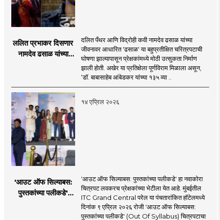
दलित पँथर आणि विद्रोही कवी नामदेव ढसाळ यांच्या
ललित प्रभाकर दिसणार
जीवनावर आधारित 'ढसाळ' या बहुप्रतीक्षित चरित्रपटाची
नामदेव ढसाळ यांच्या
घोषणा झाल्यापासून प्रेक्षकांमध्ये मोठी उत्सुकता निर्माण
बायोपिकमध्ये
झाली होती. अखेर या प्रतिक्षेला पूर्णविराम मिळाला असून,
‘डॉ. बाबासाहेब आंबेडकर यांच्या १३५ व्या ..
१४ एप्रिल २०२६
'आउट ऑफ सिल्याबस: पुस्तकांच्या पलीकडे' हा नवाकोरा
'आउट ऑफ सिल्याबस:
चित्रपट लवकरच प्रेक्षकांच्या भेटीला येत आहे. मुंबईतील
पुस्तकांच्या पलीकडे'
ITC Grand Central परेल या पंचतारांकित हॉटेलमध्ये
मराठी दिग्गज
दिनांक ९ एप्रिल २०२६ रोजी 'आउट ऑफ सिल्याबस:
कलाकारांच्या उपस्थितीत
पुस्तकांच्या पलीकडे' (Out Of Syllabus) चित्रपटाचा