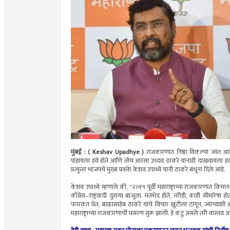
मुंबई : ( Keshav Upadhye )
राजकारणात निष्ठा विकल्या जात आहे
पाहायला हवे होते आणि तोच आरसा उध्दव ठाकरे यांनाही दाखवायला हव
प्रत्युत्तर भाजपचे मुख्य प्रवक्ते केशव उपाध्ये यांनी ठाकरे बंधूंना दिले आहे.
केशव उपाध्ये म्हणाले की, "२०१९ पूर्वी महाराष्ट्राच्या राजकारणात कि
काँग्रेस–राष्ट्रवादी दुसऱ्या बाजूला. मतभेद होते, तरीही, काही सीमारेषा होत
फारकत घेत, बाळासाहेब ठाकरे यांचे विचार खुंटीला टांगून, ज्यांच्याशी आ
महाराष्ट्राच्या राजकारणाची घसरण सुरू झाली. हे कटू असले तरी वास्तव आ