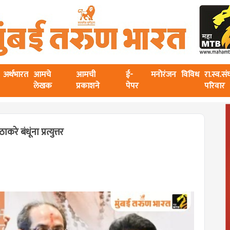
अर्थभारत
आमचे
आमची
ई-
मनोरंजन
विविध
रा.स्व.स
लेखक
प्रकाशने
पेपर
परिवार
 बंधूंना प्रत्युत्तर