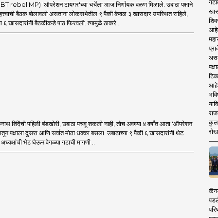
गटा
 rebel MP) 'ऑपरेशन टायगर'च्या चर्चेला आज निर्णायक वळण मिळाले. उबाठा पक्षाने
खास
त्त्वाची बैठक बोलावली असताना लोकसभेतील ९ पैकी केवळ ३ खासदार उपस्थित राहिले,
शिव
ा ६ खासदारांनी बैठकीकडे पाठ फिरवली. त्यामुळे ठाकरे ..
आहे
महार
प्रा
असले
पक्
टिक
आहे
भवि
याव
राज
कुलक
थ शिंदेंची पहिली बंडखोरी, उबाठा पचवू शकली नाही, तोच अवघ्या ४ वर्षांत आता 'ऑपरेशन
रोख
मातून पक्षाला दुसरा आणि सर्वात मोठा धक्का बसला. उबाठाच्या ९ पैकी ६ खासदारांनी थेट
ध्यक्षांची भेट घेऊन वेगळ्या गटाची मागणी ..
कॅनड
पडल
परिष