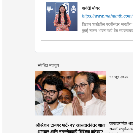
अवंती भोयर
https://www.mahamtb.com/a
विज्ञान शाखेतील पदवीनंतर भारतीय ज
मुंबई तरुण भारत'मध्ये वेब उपसंपा
हस्तकला, संगीत आणि कविता लेखना
संबंधित मजकूर
१८ जून २०२६
खासदारांनंतर आत
ऑपरेशन टायगर पार्ट-२? खासदारांनंतर आता
राजकीय भूकंप अखे
आमदार आणि नगरसेवकही शिंदेंच्या वाटेवर?