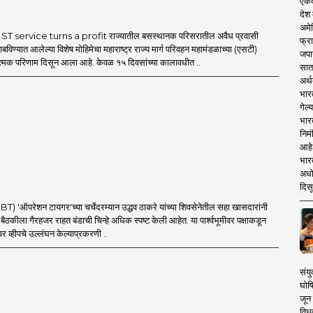
एकदा
देश
अमेर
T service turns a profit राज्यातील बसस्थानक परिसरातील अवैध प्रवासी
फ्रा
बविण्यात आलेल्या विशेष मोहिमेचा महाराष्ट्र राज्य मार्ग परिवहन महामंडळाच्या (एसटी)
जपा
ात्मक परिणाम दिसून आला आहे. केवळ १५ दिवसांच्या कालावधीत ..
सात
अर्थ
भार
गेल्
भार
निमं
आहे.
भारत
अधो
दिसू
'ऑपरेशन टायगर'च्या चर्चेदरम्यान उद्धव ठाकरे यांच्या शिवसेनेतील सहा खासदारांनी
च्या बैठकीला गैरहजर राहत बंडाची चिन्हे अधिक स्पष्ट केली आहेत. या पार्श्वभूमीवर पक्षाकडून
र व्हीपचे उल्लंघन केल्याप्रकरणी ..
संयु
घोष
जून 
विधव