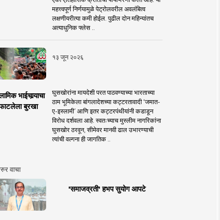
महत्त्वपूर्ण निर्णयामुळे पेट्रोलवरील अवलंबित्व
लक्षणीयरीत्या कमी होईल. पुढील दोन महिन्यांतच
अत्याधुनिक फ्लेस ..
१३ जून २०२६
घुसखोरांना मायदेशी परत पाठवण्याच्या भारताच्या
लामिक भाईचार्‍याचा
ठाम भूमिकेला बांगलादेशच्या कट्टरतावादी ‘जमात-
फाटलेला बुरखा
ए-इस्लामी’ आणि इतर कट्टरपंथीयांनी कडाडून
विरोध दर्शवला आहे. स्वतःच्याच मुस्लीम नागरिकांना
घुसखोर ठरवून, सीमेवर मानवी ढाल उभारण्याची
त्यांची वल्गना ही जागतिक ..
रुर वाचा
'समाजव्रती' हभप सुयोग आपटे