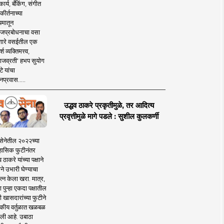
ार्य, बँकिंग, संगीत
कीर्तनाच्या
यमातून
जप्रबोधनाचा वसा
ारे वसईतील एक
श व्यक्तिमत्त्व,
ाजव्रती' हभप सुयोग
े यांचा
प्रवास.....
उद्धव ठाकरे प्रकृतीमुळे, तर आदित्य
प्रवृत्तीमुळे मागे पडले : सुशील कुलकर्णी
सेनेतील २०२२च्या
हासिक फुटीनंतर
व ठाकरे यांच्या पक्षाने
ाने उभारी घेण्याचा
त्न केला खरा. मात्र,
पुन्हा एकदा पक्षातील
 खासदारांच्या फुटीने
कीय वर्तुळात खळबळ
ली आहे. उबाठा