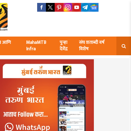
ंघ आणि
MahaMTB
पुन्हा
संघ शताब्दी वर्ष
Infra
देवेंद्र
विशेष