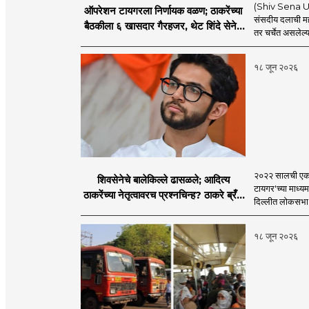
(Shiv Sena UBT
ऑपरेशन टायगरला निर्णायक वळण; ठाकरेंच्या
संसदीय दलाची मह
बैठकीला ६ खासदार गैरहजर, थेट शिंदे सेनेत
तर चर्चेत असलेल्य
विलीन होण्याचा प्रस्ताव?
१८ जून २०२६
२०२२ सालची एकना
शिवसेनेचे बालेकिल्ले ढासळले; आदित्य
टायगर'च्या माध्य
ठाकरेंच्या नेतृत्वावरच प्रश्नचिन्ह? ठाकरे ब्रँड
दिल्लीत लोकसभा अ
नेमका कुठे चुकला?
१८ जून २०२६