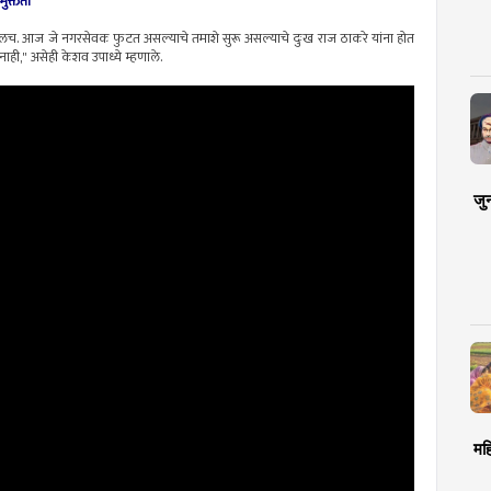
मुक्तता
ा जातीलच. आज जे नगरसेवक फुटत असल्याचे तमाशे सुरू असल्याचे दुःख राज ठाकरे यांना होत
ही," असेही केशव उपाध्ये म्हणाले.
जु
मह