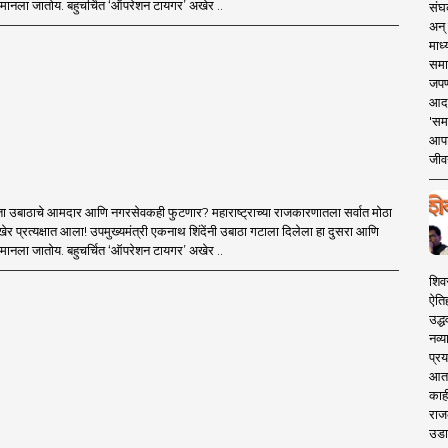
मानला जातोय. बहुचर्चित ‘ऑपरेशन टायगर’ अखेर ..
संघक
अन् 
माध्
समा
जपण
आदर्
'सम
आपट
जीवन
ा उबाठाचे आमदार आणि नगरसेवकही फुटणार? महाराष्ट्राच्या राजकारणातला सर्वात मोठा
र प्रत्यक्षात आला! उपमुख्यमंत्री एकनाथ शिंदेंनी उबाठा गटाला दिलेला हा दुसरा आणि
मानला जातोय. बहुचर्चित ‘ऑपरेशन टायगर’ अखेर ..
शिव
ऐति
उद्ध
नव्य
प्रय
आता 
काही
राज
उडा