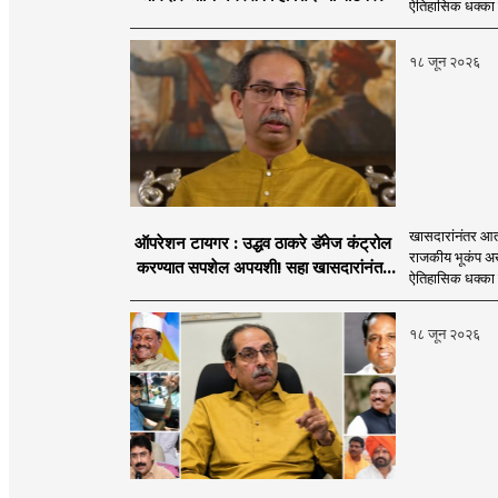
ऐतिहासिक धक्का 
१८ जून २०२६
खासदारांनंतर आत
ऑपरेशन टायगर : उद्धव ठाकरे डॅमेज कंट्रोल
राजकीय भूकंप अखे
करण्यात सपशेल अपयशी! सहा खासदारांनंतर
ऐतिहासिक धक्का 
आमदारांसह नगरसेवकही शिंदेंकडे जाण्याच्या
चर्चा सुरू
१८ जून २०२६