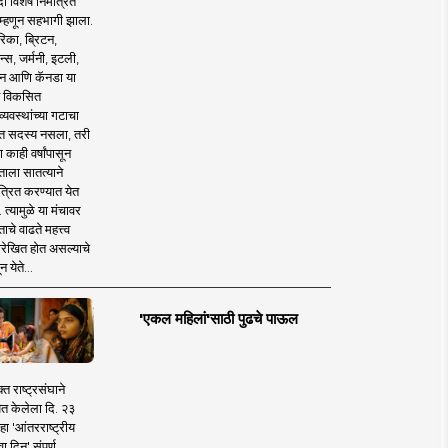
 विशेष निमंत्रित
 म्हणून सहभागी झाला.
िका, ब्रिटन,
न्स, जर्मनी, इटली,
न आणि कॅनडा या
 विकसित
व्यवस्थांच्या गटाचा
त सदस्य नसला, तरी
या काही वर्षांपासून
ताला सातत्याने
त्रित करण्यात येत
 त्यामुळे या मंचावर
ाचे वाढते महत्त्व
रेखित होत असल्याचे
न येते...
'एकल महिलां'साठी पुढचे पाऊल
क्त राष्ट्रसंघाने
ित केलेला दि. २३
हा 'आंतरराष्ट्रीय
ा दिन' संपूर्ण