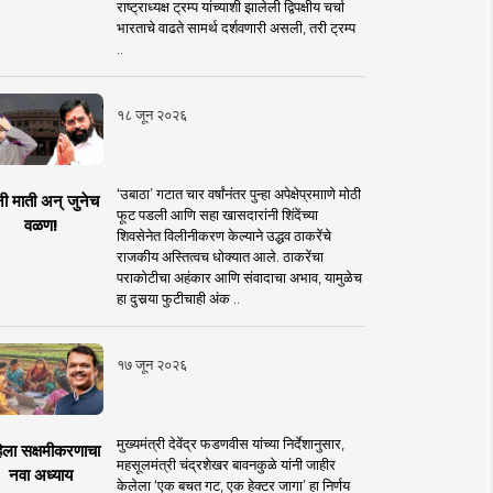
राष्ट्राध्यक्ष ट्रम्प यांच्याशी झालेली द्विपक्षीय चर्चा
भारताचे वाढते सामर्थ दर्शवणारी असली, तरी ट्रम्प
..
१८ जून २०२६
‘उबाठा’ गटात चार वर्षांनंतर पुन्हा अपेक्षेप्रमााणे मोठी
नी माती अन् जुनेच
फूट पडली आणि सहा खासदारांनी शिंदेंच्या
वळण!
शिवसेनेत विलीनीकरण केल्याने उद्धव ठाकरेंचे
राजकीय अस्तित्वच धोक्यात आले. ठाकरेंचा
पराकोटीचा अहंकार आणि संवादाचा अभाव, यामुळेच
हा दुसर्‍या फुटीचाही अंक ..
१७ जून २०२६
मुख्यमंत्री देवेंद्र फडणवीस यांच्या निर्देशानुसार,
िला सक्षमीकरणाचा
महसूलमंत्री चंद्रशेखर बावनकुळे यांनी जाहीर
नवा अध्याय
केलेला ‘एक बचत गट, एक हेक्टर जागा’ हा निर्णय