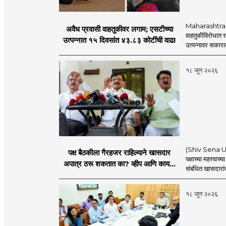
Maharashtra S
अवैध प्रवासी वाहतुकीवर लगाम; एसटीच्या
वाहतुकीविरोधात रा
उत्पन्नात १५ दिवसांत ४३.८३ कोटींची वाढ!
उत्पन्नावर सकार
१८ जून २०२६
(Shiv Sena UBT) 
पक्ष बैठकीला गैरहजर राहिल्याने खासदार
पक्षाच्या महत्त्वा
अपात्र ठरू शकतात का? व्हीप आणि कायदा
संबंधित खासदारांव
नेमकं काय सांगतो?
१८ जून २०२६