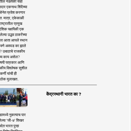
तील नऊपैकी सहा
दार एकनाथ शिंदेंच्या
सेनेत प्रवेश करणार
त. मात्र, एकेकाळी
ाष्ट्रातील प्रमुख
देशिक पक्षांपैकी एक
ल्या उद्धव ठाकरेंच्या
षाला आता आपले स्थान
वणे अवघड का झाले
? उबाठाचे राजकीय
ष्य काय असेल?
िषयी पत्रकार आणि
कीय विश्लेषक सुशील
र्णी यांची ही
ठोक मुलाखत..
केंद्रस्थानी भारत का ?
ामध्ये नुकत्याच पार
ेल्या 'जी-७' शिखर
देत भारत पुन्हा