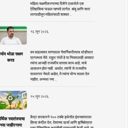
महिला सक्षमीकरणाच्या दिशेने टाकलेले एक
ऐतिहासिक पाऊल म्हणावे लागेल. बांबू आणि चारा
लागवडीतून महिलांसाठी शाश्वत ..
१६ जून २०२६
वय वाढल्यावर माणसाला नैसर्गिकरीत्याच थोडीफार
र्याय थोडा सक्षम
प्रगल्भता येते. राहुल गांधी हे या नियमालाही अपवाद!
करा!
त्यांना आजही राजकीय वास्तव काय आहे, याचे
आकलन होत नाही. अर्थात, त्यांनी जे राजकीय
सल्लागार नेमले आहेत, ते त्यांना योग्य सल्ला देत
नाहीत, अन्यथा ज्या ..
१५ जून २०२६
केंद्र सरकारने १०० टक्के इथेनॉल इंधनवापराला
्थिक स्वातंत्र्याचा
हिरवा कंदील देत, देशाच्या ऊर्जा आणि कृषिक्षेत्रात
नवा जाहीरनामा
एका ऐतिहासिक क्रांतीची पायाभरणी केली आहे. या