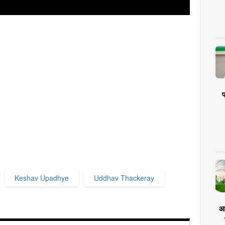
प
Keshav Upadhye
Uddhav Thackeray
आर