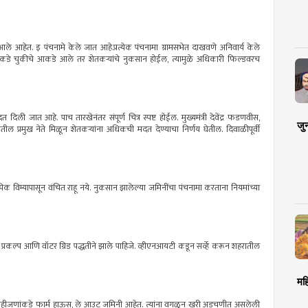
ले आहेत. इ पंचनामे केले जात आहे.प्रत्येक पंचनामा ग्रामसभेत दाखवणे अनिवार्य केले
रकडे चुकीचे आकडे आले तर शेतकऱ्यांचे नुकसान होईल, त्यामुळे अधिकारी फिल्डवरच
ी जात आहे. पाच तारखेनंतर संपूर्ण चित्र स्पष्ट होईल. मुख्यमंत्री देवेंद्र फडणवीस,
जु
ातील प्रमुख नेते मिळून शेतकऱ्यांना अधिकची मदत देण्याचा निर्णय घेतील. दिवाळीपूर्वी
िक विम्यापासून वंचित राहू नये. नुकसान झालेल्या जमिनींचा पंचनामा करताना नियमांच्या
ड प्रकल्प आणि वॉटर ग्रिड पद्धतीने झाले पाहिजे. व्हीएनआयटी कडून सर्व्हे करून शहरातील
मह
काहीजणांकडे फार्म हाऊस, ले आउट जमिनी आहेत. त्यांना वगळून खरी अडचणीत असलेली