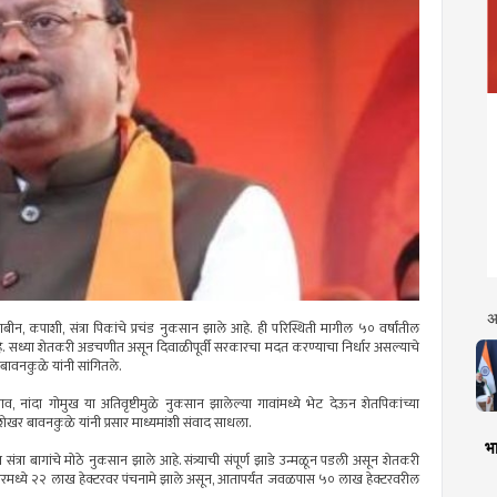
अ
, कपाशी, संत्रा पिकांचे प्रचंड नुकसान झाले आहे. ही परिस्थिती मागील ५० वर्षांतील
 आहे. सध्या शेतकरी अडचणीत असून दिवाळीपूर्वी सरकारचा मदत करण्याचा निर्धार असल्याचे
र बावनकुळे यांनी सांगितले.
ाव, नांदा गोमुख या अतिवृष्टीमुळे नुकसान झालेल्या गावांमध्ये भेट देऊन शेतपिकांच्या
शेखर बावनकुळे यांनी प्रसार माध्यमांशी संवाद साधला.
भा
त्रा बागांचे मोठे नुकसान झाले आहे. संत्र्याची संपूर्ण झाडे उन्मळून पडली असून शेतकरी
बरमध्ये २२ लाख हेक्टरवर पंचनामे झाले असून, आतापर्यंत जवळपास ५० लाख हेक्टरवरील