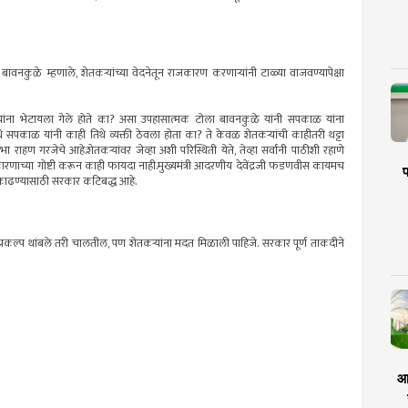
रत बावनकुळे म्हणाले, शेतकऱ्यांच्या वेदनेतून राजकारण करणाऱ्यांनी टाळ्या वाजवण्यापेक्षा
जी यांना भेटायला गेले होते का? असा उपहासात्मक टोला बावनकुळे यांनी सपकाळ यांना
थे सपकाळ यांनी काही तिथे व्यक्ती ठेवला होता का? ते केवळ शेतकऱ्यांची काहीतरी थट्टा
हण गरजेचे आहे.शेतकऱ्यांवर जेव्हा अशी परिस्थिती येते, तेव्हा सर्वांनी पाठीशी रहाणे
ाच्या गोष्टी करून काही फायदा नाही.मुख्यमंत्री आदरणीय देवेंद्रजी फडणवीस कायमच
प
ेर काढण्यासाठी सरकार कटिबद्ध आहे.
र प्रकल्प थांबले तरी चालतील, पण शेतकऱ्यांना मदत मिळाली पाहिजे. सरकार पूर्ण ताकदीने
आर