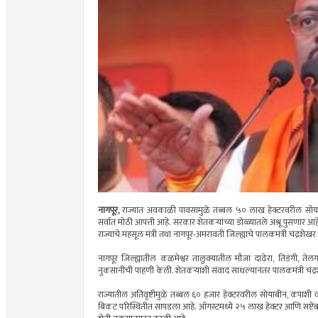
नागपूर,
राज्यात अवकाळी पावसामुळे तब्बल ५० लाख हेक्टरवरील सोयाबीन
सर्वात मोठी आपत्ती आहे. सरकार शेतकऱ्यांच्या डोळ्यातले अश्रू पुसणार
राज्याचे महसूल मंत्री तथा नागपूर-अमरावती जिल्ह्याचे पालकमंत्री चंद्रशेख
नागपूर जिल्ह्यातील कळमेश्वर तालुक्यातील मौजा दाढेरा, तिडंगी, तेलग
नुकसानीची पाहणी केली. शेतकऱ्यांशी संवाद साधल्यानंतर पालकमंत्री चंद्र
राज्यातील अतिवृष्टीमुळे तब्बल ६० हजार हेक्टरवरील सोयाबीन, कपाशी व सं
बिकट परिस्थितीत सापडला आहे. ऑगस्टमध्ये २५ लाख हेक्टर आणि सप्टें