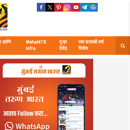
ंघ आणि
MahaMTB
पुन्हा
संघ शताब्दी वर्ष
Infra
देवेंद्र
विशेष