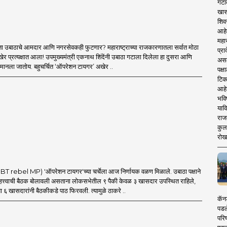
गटा
खास
शिव
आहे
महार
ा उबाठाचे आमदार आणि नगरसेवकही फुटणार? महाराष्ट्राच्या राजकारणातला सर्वात मोठा
प्रा
र प्रत्यक्षात आला! उपमुख्यमंत्री एकनाथ शिंदेंनी उबाठा गटाला दिलेला हा दुसरा आणि
असले
मानला जातोय. बहुचर्चित ‘ऑपरेशन टायगर’ अखेर ..
पक्
टिक
आहे
भवि
याव
राज
कुलक
रोख
 rebel MP) 'ऑपरेशन टायगर'च्या चर्चेला आज निर्णायक वळण मिळाले. उबाठा पक्षाने
त्त्वाची बैठक बोलावली असताना लोकसभेतील ९ पैकी केवळ ३ खासदार उपस्थित राहिले,
ा ६ खासदारांनी बैठकीकडे पाठ फिरवली. त्यामुळे ठाकरे ..
कॅनड
पडल
परिष