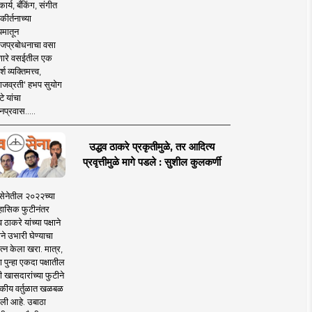
ार्य, बँकिंग, संगीत
कीर्तनाच्या
यमातून
जप्रबोधनाचा वसा
ारे वसईतील एक
श व्यक्तिमत्त्व,
ाजव्रती' हभप सुयोग
े यांचा
प्रवास.....
उद्धव ठाकरे प्रकृतीमुळे, तर आदित्य
प्रवृत्तीमुळे मागे पडले : सुशील कुलकर्णी
सेनेतील २०२२च्या
हासिक फुटीनंतर
व ठाकरे यांच्या पक्षाने
ाने उभारी घेण्याचा
त्न केला खरा. मात्र,
पुन्हा एकदा पक्षातील
 खासदारांच्या फुटीने
कीय वर्तुळात खळबळ
ली आहे. उबाठा