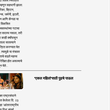
 विशेष निमंत्रित
 म्हणून सहभागी झाला.
िका, ब्रिटन,
न्स, जर्मनी, इटली,
न आणि कॅनडा या
 विकसित
व्यवस्थांच्या गटाचा
त सदस्य नसला, तरी
या काही वर्षांपासून
ताला सातत्याने
त्रित करण्यात येत
 त्यामुळे या मंचावर
ाचे वाढते महत्त्व
रेखित होत असल्याचे
न येते...
'एकल महिलां'साठी पुढचे पाऊल
क्त राष्ट्रसंघाने
ित केलेला दि. २३
हा 'आंतरराष्ट्रीय
ा दिन' संपूर्ण