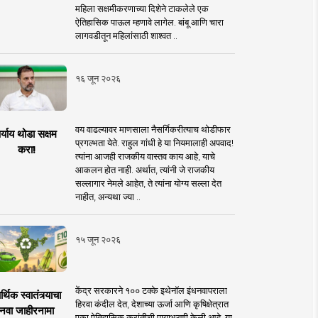
महिला सक्षमीकरणाच्या दिशेने टाकलेले एक
ऐतिहासिक पाऊल म्हणावे लागेल. बांबू आणि चारा
लागवडीतून महिलांसाठी शाश्वत ..
१६ जून २०२६
वय वाढल्यावर माणसाला नैसर्गिकरीत्याच थोडीफार
र्याय थोडा सक्षम
प्रगल्भता येते. राहुल गांधी हे या नियमालाही अपवाद!
करा!
त्यांना आजही राजकीय वास्तव काय आहे, याचे
आकलन होत नाही. अर्थात, त्यांनी जे राजकीय
सल्लागार नेमले आहेत, ते त्यांना योग्य सल्ला देत
नाहीत, अन्यथा ज्या ..
१५ जून २०२६
केंद्र सरकारने १०० टक्के इथेनॉल इंधनवापराला
्थिक स्वातंत्र्याचा
हिरवा कंदील देत, देशाच्या ऊर्जा आणि कृषिक्षेत्रात
नवा जाहीरनामा
एका ऐतिहासिक क्रांतीची पायाभरणी केली आहे. या