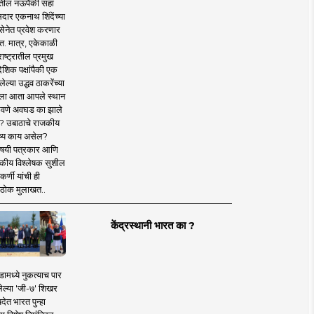
तील नऊपैकी सहा
दार एकनाथ शिंदेंच्या
सेनेत प्रवेश करणार
त. मात्र, एकेकाळी
ाष्ट्रातील प्रमुख
देशिक पक्षांपैकी एक
ल्या उद्धव ठाकरेंच्या
षाला आता आपले स्थान
वणे अवघड का झाले
? उबाठाचे राजकीय
ष्य काय असेल?
िषयी पत्रकार आणि
कीय विश्लेषक सुशील
र्णी यांची ही
ठोक मुलाखत..
केंद्रस्थानी भारत का ?
ामध्ये नुकत्याच पार
ेल्या 'जी-७' शिखर
देत भारत पुन्हा