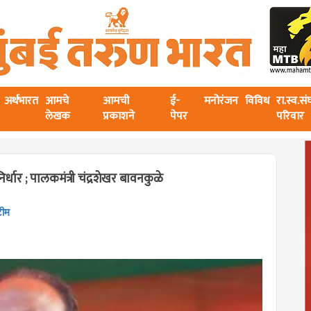
अर्थभारत
आमचे
आमची
ई-
मनोरंजन
विविध
रा.स्व.स
लेखक
प्रकाशने
पेपर
परिवार
धार ; पालकमंत्री चंद्रशेखर बावनकुळे
टीम