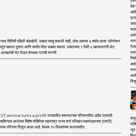
एकदा
देश
अमेर
फ्रा
जपा
सात
अर्थ
भार
थ शिंदेंची पहिली बंडखोरी, उबाठा पचवू शकली नाही, तोच अवघ्या ४ वर्षांत आता 'ऑपरेशन
गेल्
मातून पक्षाला दुसरा आणि सर्वात मोठा धक्का बसला. उबाठाच्या ९ पैकी ६ खासदारांनी थेट
भार
ध्यक्षांची भेट घेऊन वेगळ्या गटाची मागणी ..
निमं
आहे.
भारत
अधो
दिसू
T service turns a profit राज्यातील बसस्थानक परिसरातील अवैध प्रवासी
संयु
बविण्यात आलेल्या विशेष मोहिमेचा महाराष्ट्र राज्य मार्ग परिवहन महामंडळाच्या (एसटी)
घोष
ात्मक परिणाम दिसून आला आहे. केवळ १५ दिवसांच्या कालावधीत ..
जून 
विधव