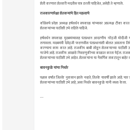
शेती करणारा शेतकरी मदतीस पात्र ठरली पाहिजेत, असेही ते म्हणाले.
राजकारणापेक्षा शेतकऱ्यांचे हित महत्त्वाचे
कॉंग्रेसचे प्रदेश अध्यक्ष हर्षवर्धन सपकाळ यांच्यावर अप्रत्यक्ष टीका क
शेतकऱ्यांच्या पाठीशी उभे राहिले पाहिजे.
हर्षवर्धन सपकाळ मुख्यमंत्र्यासह पंतप्रधान आदरणीय नरेंद्रजी मोदी
लगावला. मख्यमंत्री देवेंद्रजी फडणवीस पंतप्रधानांशी बोलत असताना ति
करण्याचं काम करत आहे. राजकीय बाबी सोडून शेतकऱ्याच्या पाठीशी उभा रा
गरजेचे आहे. राजकीय आखाडे निवडणुकीच्या काळात करता येईल. राजकारण
शेतकऱ्यांच्या पाठीशी उभे आहेत. शेतकऱ्यांना या नैसर्गिक संकटातून बाह
बावनकुळे यांचा निर्धार
पन्नास वर्षांत जितके नुकसान झाले नव्हते, तितके यावर्षी झाले आहे. चा
शेतकऱ्यांच्या पाठीशी उभे आहे, असा निर्धार बावनकुळे यांनी व्यक्त केला.
---