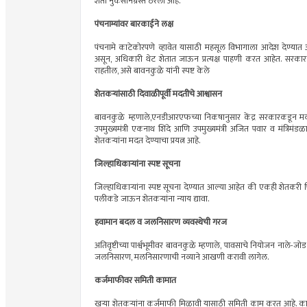
शेती नुकसानग्रस्त ठरली आहे.
पंचनाम्यांवर बारकाईने लक्ष
पंचनामे काटेकोरपणे व्हावेत यासाठी महसूल विभागाला आदेश देण्यात आ
असून, अधिकारी थेट शेतात जाऊन प्रत्यक्ष पाहणी करत आहेत. सरका
राहतील, असे बावनकुळे यांनी स्पष्ट केले
शेतकऱ्यांसाठी दिवाळीपूर्वी मदतीचे आश्वासन
बावनकुळे म्हणाले,एनडीआरएफच्या निकषानुसार केंद्र सरकारकडून मदत दिल
उपमुख्यमंत्री एकनाथ शिंदे आणि उपमुख्यमंत्री अजित पवार व मंत्रिमंडळ
शेतकऱ्यांना मदत देण्याचा प्रयत्न आहे.
जिल्हाधिकाऱ्यांना स्पष्ट सूचना
जिल्हाधिकाऱ्यांना स्पष्ट सूचना देण्यात आल्या आहेत की एकही शेतकरी प
पलीकडे जाऊन शेतकऱ्यांना न्याय द्यावा.
हवामान बदल व जलनिसारण व्यवस्थेची गरज
अतिवृष्टीच्या पार्श्वभूमीवर बावनकुळे म्हणाले, पावसाचे नियोजन नाले-जो
जलनिसारण, मलनिसारणाची नव्याने आखणी करावी लागेल.
कर्जमाफीवर समिती कामात
खऱ्या शेतकऱ्यांना कर्जमाफी मिळावी यासाठी समिती काम करत आहे. 