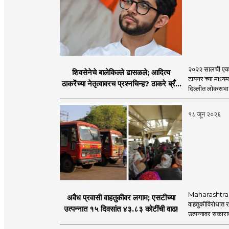
२०२२ सालची एकना
शिवसेनेचे बालेकिल्ले ढासळले; आदित्य
टायगर'च्या माध्य
ठाकरेंच्या नेतृत्वावरच प्रश्नचिन्ह? ठाकरे ब्रँड
दिल्लीत लोकसभा अ
नेमका कुठे चुकला?
१८ जून २०२६
Maharashtra S
अवैध प्रवासी वाहतुकीवर लगाम; एसटीच्या
वाहतुकीविरोधात रा
उत्पन्नात १५ दिवसांत ४३.८३ कोटींची वाढ!
उत्पन्नावर सकार