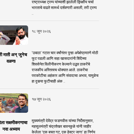
राष्ट्राध्यक्ष ट्रम्प यांच्याशी झालेली द्विपक्षीय चर्चा
भारताचे वाढते सामर्थ दर्शवणारी असली, तरी ट्रम्प
..
१८ जून २०२६
‘उबाठा’ गटात चार वर्षांनंतर पुन्हा अपेक्षेप्रमााणे मोठी
नी माती अन् जुनेच
फूट पडली आणि सहा खासदारांनी शिंदेंच्या
वळण!
शिवसेनेत विलीनीकरण केल्याने उद्धव ठाकरेंचे
राजकीय अस्तित्वच धोक्यात आले. ठाकरेंचा
पराकोटीचा अहंकार आणि संवादाचा अभाव, यामुळेच
हा दुसर्‍या फुटीचाही अंक ..
१७ जून २०२६
मुख्यमंत्री देवेंद्र फडणवीस यांच्या निर्देशानुसार,
िला सक्षमीकरणाचा
महसूलमंत्री चंद्रशेखर बावनकुळे यांनी जाहीर
नवा अध्याय
केलेला ‘एक बचत गट, एक हेक्टर जागा’ हा निर्णय