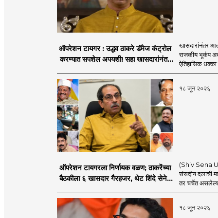
खासदारांनंतर आत
ऑपरेशन टायगर : उद्धव ठाकरे डॅमेज कंट्रोल
राजकीय भूकंप अखे
करण्यात सपशेल अपयशी! सहा खासदारांनंतर
ऐतिहासिक धक्का 
आमदारांसह नगरसेवकही शिंदेंकडे जाण्याच्या
चर्चा सुरू
१८ जून २०२६
(Shiv Sena UBT
ऑपरेशन टायगरला निर्णायक वळण; ठाकरेंच्या
संसदीय दलाची मह
बैठकीला ६ खासदार गैरहजर, थेट शिंदे सेनेत
तर चर्चेत असलेल्य
विलीन होण्याचा प्रस्ताव?
१८ जून २०२६