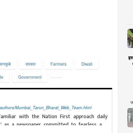
इस्
ावनकुळे
सरकार
Farmers
Diwali
le
Government
ज
/authors/Mumbai_Tarun_Bharat_Web_Team.html
amiliar with the Nation First approach daily
t' as a newspaper committed to fearless and
constantly doing conscious journalism for it. The