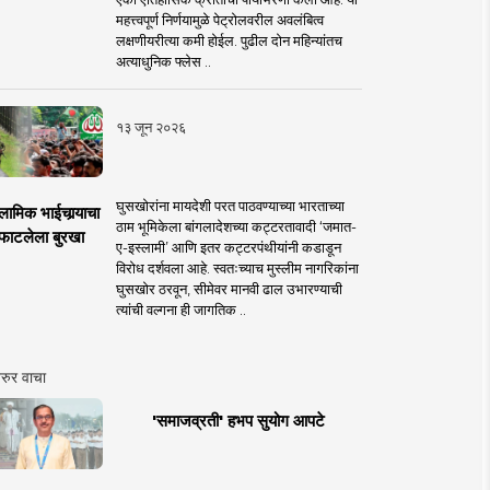
महत्त्वपूर्ण निर्णयामुळे पेट्रोलवरील अवलंबित्व
लक्षणीयरीत्या कमी होईल. पुढील दोन महिन्यांतच
अत्याधुनिक फ्लेस ..
१३ जून २०२६
घुसखोरांना मायदेशी परत पाठवण्याच्या भारताच्या
लामिक भाईचार्‍याचा
ठाम भूमिकेला बांगलादेशच्या कट्टरतावादी ‘जमात-
फाटलेला बुरखा
ए-इस्लामी’ आणि इतर कट्टरपंथीयांनी कडाडून
विरोध दर्शवला आहे. स्वतःच्याच मुस्लीम नागरिकांना
घुसखोर ठरवून, सीमेवर मानवी ढाल उभारण्याची
त्यांची वल्गना ही जागतिक ..
रुर वाचा
'समाजव्रती' हभप सुयोग आपटे