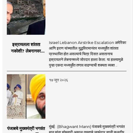
Israel Lebanon Airstrike Escalation अमेरिका
इस्रायलला शांतता
आणि इराण यांच्यातील युद्धविरामानंतर मध्यपूर्वेत शांतता
नकोशी? लेबनानवर
प्रस्थापित होत असल्याचे चित्र दिसत असतानाच
इस्रायलचा जोरदार
इस्रायलने लेबनानमध्ये जोरदार हल्ला केला. या हल्ल्यामुळे
हल्ला; चार जणांचा मृत्यू,
पुन्हा एकदा मध्यपूर्वेत तणाव वाढण्याची शक्यता व्यक्त ..
इराण-अमेरिकेत आरोप-
प्रत्यारोप
१७ जून २०२६
मुंबई : (Bhagwant Mann) पंजाबचे मुख्यमंत्री भगवंत
पंजाबचे मुख्यमंत्री भगवंत
मान यांना सोमवारी अकाल तख्ताचे जत्थेदार ज्ञानी कुलदीप