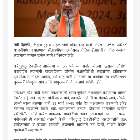
नवी दिल्ली,
केंद्रीय गृह व सहकारमंत्री अमित शाह यांनी ‘ऑपरेशन ब्लॅक फॉरेस्ट’
यशस्वीपणे पार पाडणाऱ्या सीआरपीएफ, छत्तीसगड पोलिस, डीआरजी व कोब्रा दलाच्या
जवानांचा सन्मान करून त्यांचे अभिनंदन केले.
कर्रेगुट्टालू टेकडीवर झालेल्या या आतापर्यंतच्या सर्वात मोठ्या दहशतवादविरोधी
कारवाईत जवानांनी दाखवलेल्या शौर्यास नक्षलविरोधी लढ्याच्या इतिहासात
सुवर्णाक्षरात नोंदले जाईल, असे शाह यांनी सांगितले. या कार्यक्रमाला छत्तीसगडचे
मुख्यमंत्री विष्णुदेव साय आणि उपमुख्यमंत्री विजय शर्मा उपस्थित होते.
पंतप्रधान नरेंद्र मोदी यांच्या नेतृत्वाखाली भारत पूर्णपणे नक्षलमुक्त करण्याचा आमचा
निर्धार आहे. सर्व नक्षलवाद्यांनी शरण यावे, पकडले जावे किंवा संपवले जावे, तोपर्यंत
आम्ही स्वस्थ बसणार नाही. ३१ मार्च २०२६ पर्यंत देश नक्षलमुक्त करण्याचे उद्दिष्ट
आमच्या सरकारने ठेवले आहे. कडाक्याच्या उन्हात, डोंगराळ भागातील कठीण
परिस्थितीत आणि प्रत्येक पावलावर आयईडीचा धोका असतानाही जवानांनी अत्यंत
मनोबलाने ही कारवाई यशस्वी केली. कर्रेगुट्टालू टेकडीवरील नक्षलवाद्यांचे तळ,
साहित्यसाठा व पुरवठा साखळी जवानांनी धाडसाने नष्ट केली, याकडे केंद्रीय
गृहमंत्र्यांनी लक्ष वेधले