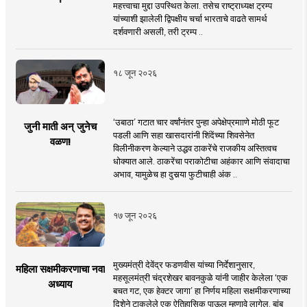
महत्त्वाचा मुद्दा उपस्थित केला. तसेच राष्ट्राध्यक्ष ट्रम्प
यांच्याशी झालेली द्विपक्षीय चर्चा भारताचे वाढते सामर्थ
दर्शवणारी असली, तरी ट्रम्प ..
१८ जून २०२६
‘उबाठा’ गटात चार वर्षांनंतर पुन्हा अपेक्षेप्रमााणे मोठी फूट
जुनी माती अन् जुनेच
पडली आणि सहा खासदारांनी शिंदेंच्या शिवसेनेत
वळण!
विलीनीकरण केल्याने उद्धव ठाकरेंचे राजकीय अस्तित्वच
धोक्यात आले. ठाकरेंचा पराकोटीचा अहंकार आणि संवादाचा
अभाव, यामुळेच हा दुसर्‍या फुटीचाही अंक ..
१७ जून २०२६
मुख्यमंत्री देवेंद्र फडणवीस यांच्या निर्देशानुसार,
महिला सक्षमीकरणाचा नवा
महसूलमंत्री चंद्रशेखर बावनकुळे यांनी जाहीर केलेला ‘एक
अध्याय
बचत गट, एक हेक्टर जागा’ हा निर्णय महिला सक्षमीकरणाच्या
दिशेने टाकलेले एक ऐतिहासिक पाऊल म्हणावे लागेल. बांबू