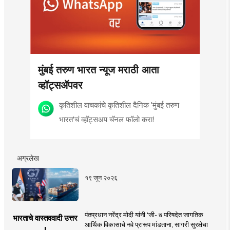
मुंबई तरुण भारत न्यूज मराठी आता
व्हॉट्सॲपवर
कृतिशील वाचकांचे कृतिशील दैनिक 'मुंबई तरुण
भारत'चं व्हॉट्सअप चॅनल फॉलो करा!
अग्रलेख
१९ जून २०२६
पंतप्रधान नरेंद्र मोदी यांनी 'जी- ७ परिषदेत जागतिक
भारताचे वास्तववादी उत्तर
आर्थिक विकासाचे नवे प्रारूप मांडताना, सागरी सुरक्षेचा
!