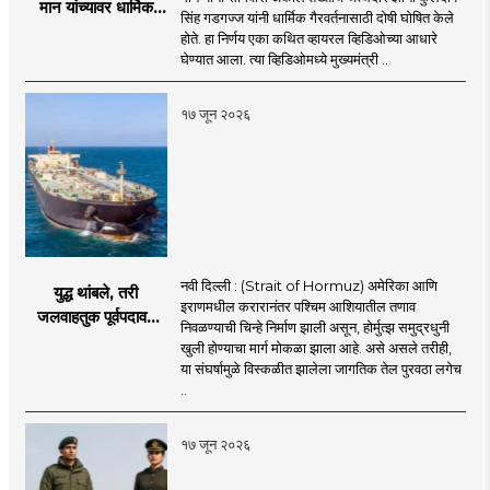
मान यांच्यावर धार्मिक
सिंह गडगज्ज यांनी धार्मिक गैरवर्तनासाठी दोषी घोषित केले
गैरवर्तनाचा ठपका!;अकाल
होते. हा निर्णय एका कथित व्हायरल व्हिडिओच्या आधारे
तख्ताच्या निर्णयाने मोठी
घेण्यात आला. त्या व्हिडिओमध्ये मुख्यमंत्री ..
खळबळ
१७ जून २०२६
नवी दिल्ली : (Strait of Hormuz) अमेरिका आणि
युद्ध थांबले, तरी
इराणमधील करारानंतर पश्चिम आशियातील तणाव
जलवाहतुक पूर्वपदावर
निवळण्याची चिन्हे निर्माण झाली असून, होर्मुत्झ समुद्रधुनी
येण्यास होणार विलंब;
खुली होण्याचा मार्ग मोकळा झाला आहे. असे असले तरीही,
अडकलेल्या जहाजांना
या संघर्षामुळे विस्कळीत झालेला जागतिक तेल पुरवठा लगेच
कराराच्या शाश्वततेची
..
चिंता.
१७ जून २०२६