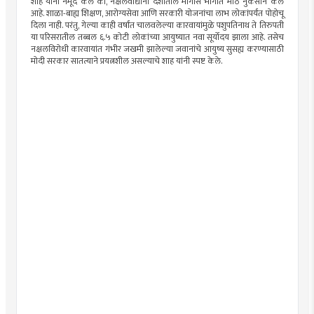
शाह यांनी नमूद केले की, नक्षलवाद्यांनी देशातील मागास भागात मोठे नुकसान केले
आहे. शाळा-बाह्य शिक्षण, आरोग्यसेवा आणि सरकारी योजनांचा लाभ लोकांपर्यंत पोहोचू
दिला नाही. परंतु, गेल्या काही वर्षांत चालवलेल्या कारवायांमुळे पशुपतिनाथ ते तिरुपती
या परिसरातील तब्बल ६.५ कोटी लोकांच्या आयुष्यात नवा सूर्योदय झाला आहे. तसेच
नक्षलविरोधी कारवायांत गंभीर जखमी झालेल्या जवानांचे आयुष्य सुसह्य करण्यासाठी
मोदी सरकार सातत्याने प्रयत्नशील असल्याचे शाह यांनी स्पष्ट केले.