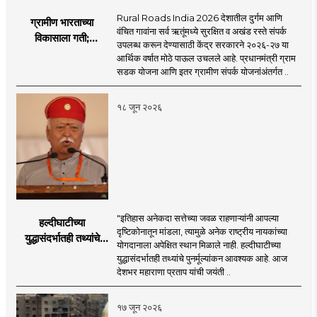
Rural Roads India 2026 देशातील दुर्गम आणि
ग्रामीण भारताच्या
वंचित गावांना सर्व ऋतूंमध्ये सुरक्षित व अखंड रस्ते संपर्क
विकासाला गती;
उपलब्ध करून देण्यासाठी केंद्र सरकारने २०२६-२७ या
२०२६-२७ मध्ये २६
आर्थिक वर्षात मोठे पाऊल उचलले आहे. प्रधानमंत्री ग्राम
हजार किमी नव्या रस्त्यांचे
सडक योजना आणि इतर ग्रामीण संपर्क योजनांअंतर्गत ..
लक्ष्य!
१८ जून २०२६
"इतिहास अनेकदा सत्तेच्या जवळ राहणाऱ्यांनी आपल्या
हल्दीघाटीच्या
दृष्टिकोनातून मांडला, त्यामुळे अनेक राष्ट्रीय नायकांच्या
युद्धासंदर्भातही तथ्यांचे
योगदानाला अपेक्षित स्थान मिळाले नाही. हल्दीघाटीच्या
पुनर्मूल्यांकन आवश्यक! :
युद्धासंदर्भातही तथ्यांचे पुनर्मूल्यांकन आवश्यक आहे. आज
सरसंघचालक डॉ.
देशभर महाराणा प्रताप यांची जयंती ..
मोहनजी भागवत
१७ जून २०२६