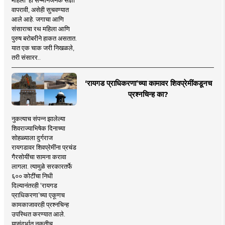
महिला' ही सन्मानजनक संज्ञा
वापरावी, असेही सुचवण्यात
आले आहे. जगाचा आणि
संसाराचा रथ महिला आणि
पुरुष बरोबरीने हाकत असतात.
यात एक चाक जरी निखळले,
तरी संसारर..
‘रायगड प्राधिकरणा’च्या कामावर शिवप्रेमींकडूनच
प्रश्नचिन्ह का?
नुकत्याच संपन्न झालेल्या
शिवराज्याभिषेक दिनाच्या
सोहळ्याला दुर्गराज
रायगडावर शिवप्रेमींना प्रचंड
गैरसोयींचा सामना करावा
लागला. त्यामुळे सरकारतर्फे
६०० कोटींचा निधी
दिल्यानंतरही ‘रायगड
प्राधिकरणा’च्या एकूणच
कामकाजावरही प्रश्नचिन्ह
उपस्थित करण्यात आले.
यासंदर्भात नुकतीच