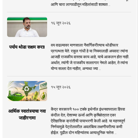
आणि चारा लागवडीतून महिलांसाठी शाश्वत ..
१६ जून २०२६
वय वाढल्यावर माणसाला नैसर्गिकरीत्याच थोडीफार
पर्याय थोडा सक्षम करा!
प्रगल्भता येते. राहुल गांधी हे या नियमालाही अपवाद! त्यांना
आजही राजकीय वास्तव काय आहे, याचे आकलन होत नाही.
अर्थात, त्यांनी जे राजकीय सल्लागार नेमले आहेत, ते त्यांना
योग्य सल्ला देत नाहीत, अन्यथा ज्या ..
१५ जून २०२६
केंद्र सरकारने १०० टक्के इथेनॉल इंधनवापराला हिरवा
आर्थिक स्वातंत्र्याचा नवा
कंदील देत, देशाच्या ऊर्जा आणि कृषिक्षेत्रात एका
जाहीरनामा
ऐतिहासिक क्रांतीची पायाभरणी केली आहे. या महत्त्वपूर्ण
निर्णयामुळे पेट्रोलवरील अवलंबित्व लक्षणीयरीत्या कमी
होईल. पुढील दोन महिन्यांतच अत्याधुनिक फ्लेस ..