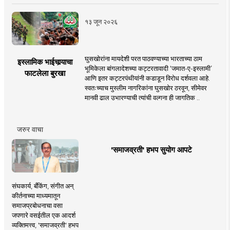
१३ जून २०२६
घुसखोरांना मायदेशी परत पाठवण्याच्या भारताच्या ठाम
इस्लामिक भाईचार्‍याचा
भूमिकेला बांगलादेशच्या कट्टरतावादी ‘जमात-ए-इस्लामी’
फाटलेला बुरखा
आणि इतर कट्टरपंथीयांनी कडाडून विरोध दर्शवला आहे.
स्वतःच्याच मुस्लीम नागरिकांना घुसखोर ठरवून, सीमेवर
मानवी ढाल उभारण्याची त्यांची वल्गना ही जागतिक ..
जरुर वाचा
'समाजव्रती' हभप सुयोग आपटे
संघकार्य, बँकिंग, संगीत अन्
कीर्तनाच्या माध्यमातून
समाजप्रबोधनाचा वसा
जपणारे वसईतील एक आदर्श
व्यक्तिमत्त्व, 'समाजव्रती' हभप