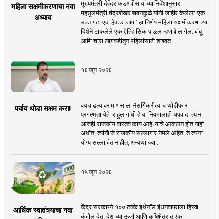
मुख्यमंत्री देवेंद्र फडणवीस यांच्या निर्देशानुसार,
महिला सक्षमीकरणाचा नवा
महसूलमंत्री चंद्रशेखर बावनकुळे यांनी जाहीर केलेला ‘एक
अध्याय
बचत गट, एक हेक्टर जागा’ हा निर्णय महिला सक्षमीकरणाच्या
दिशेने टाकलेले एक ऐतिहासिक पाऊल म्हणावे लागेल. बांबू
आणि चारा लागवडीतून महिलांसाठी शाश्वत ..
१६ जून २०२६
वय वाढल्यावर माणसाला नैसर्गिकरीत्याच थोडीफार
पर्याय थोडा सक्षम करा!
प्रगल्भता येते. राहुल गांधी हे या नियमालाही अपवाद! त्यांना
आजही राजकीय वास्तव काय आहे, याचे आकलन होत नाही.
अर्थात, त्यांनी जे राजकीय सल्लागार नेमले आहेत, ते त्यांना
योग्य सल्ला देत नाहीत, अन्यथा ज्या ..
१५ जून २०२६
केंद्र सरकारने १०० टक्के इथेनॉल इंधनवापराला हिरवा
आर्थिक स्वातंत्र्याचा नवा
कंदील देत, देशाच्या ऊर्जा आणि कृषिक्षेत्रात एका