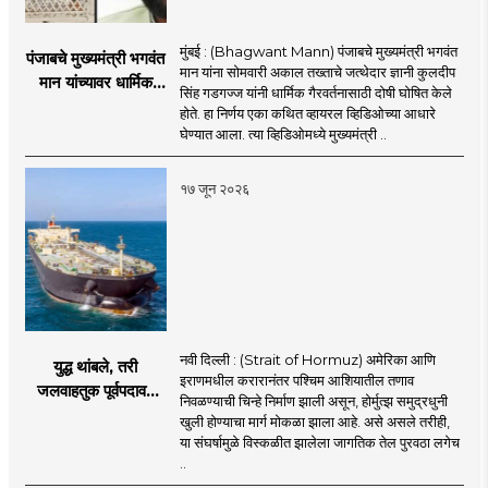
मुंबई : (Bhagwant Mann) पंजाबचे मुख्यमंत्री भगवंत
पंजाबचे मुख्यमंत्री भगवंत
मान यांना सोमवारी अकाल तख्ताचे जत्थेदार ज्ञानी कुलदीप
मान यांच्यावर धार्मिक
सिंह गडगज्ज यांनी धार्मिक गैरवर्तनासाठी दोषी घोषित केले
गैरवर्तनाचा ठपका!;अकाल
होते. हा निर्णय एका कथित व्हायरल व्हिडिओच्या आधारे
तख्ताच्या निर्णयाने मोठी
घेण्यात आला. त्या व्हिडिओमध्ये मुख्यमंत्री ..
खळबळ
१७ जून २०२६
नवी दिल्ली : (Strait of Hormuz) अमेरिका आणि
युद्ध थांबले, तरी
इराणमधील करारानंतर पश्चिम आशियातील तणाव
जलवाहतुक पूर्वपदावर
निवळण्याची चिन्हे निर्माण झाली असून, होर्मुत्झ समुद्रधुनी
येण्यास होणार विलंब;
खुली होण्याचा मार्ग मोकळा झाला आहे. असे असले तरीही,
अडकलेल्या जहाजांना
या संघर्षामुळे विस्कळीत झालेला जागतिक तेल पुरवठा लगेच
कराराच्या शाश्वततेची
..
चिंता.