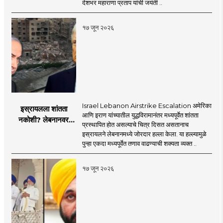
सरसंघचालक डॉ.
देशभर महाराणा प्रताप यांची जयंती ..
मोहनजी भागवत
१७ जून २०२६
Israel Lebanon Airstrike Escalation अमेरिका
इस्रायलला शांतता
आणि इराण यांच्यातील युद्धविरामानंतर मध्यपूर्वेत शांतता
नकोशी? लेबनानवर
प्रस्थापित होत असल्याचे चित्र दिसत असतानाच
इस्रायलचा जोरदार
इस्रायलने लेबनानमध्ये जोरदार हल्ला केला. या हल्ल्यामुळे
हल्ला; चार जणांचा मृत्यू,
पुन्हा एकदा मध्यपूर्वेत तणाव वाढण्याची शक्यता व्यक्त ..
इराण-अमेरिकेत आरोप-
प्रत्यारोप
१७ जून २०२६