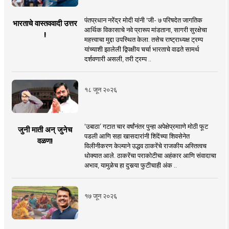
पंतप्रधान नरेंद्र मोदी यांनी 'जी- ७ परिषदेत जागतिक
भारताचे वास्तववादी उत्तर
आर्थिक विकासाचे नवे प्रारूप मांडताना, सागरी सुरक्षेचा
!
महत्त्वाचा मुद्दा उपस्थित केला. तसेच राष्ट्राध्यक्ष ट्रम्प
यांच्याशी झालेली द्विपक्षीय चर्चा भारताचे वाढते सामर्थ
दर्शवणारी असली, तरी ट्रम्प ..
१८ जून २०२६
‘उबाठा’ गटात चार वर्षांनंतर पुन्हा अपेक्षेप्रमााणे मोठी फूट
जुनी माती अन् जुनेच
पडली आणि सहा खासदारांनी शिंदेंच्या शिवसेनेत
वळण!
विलीनीकरण केल्याने उद्धव ठाकरेंचे राजकीय अस्तित्वच
धोक्यात आले. ठाकरेंचा पराकोटीचा अहंकार आणि संवादाचा
अभाव, यामुळेच हा दुसर्‍या फुटीचाही अंक ..
१७ जून २०२६