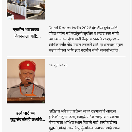
Rural Roads India 2026 देशातील दुर्गम आणि
ग्रामीण भारताच्या
वंचित गावांना सर्व ऋतूंमध्ये सुरक्षित व अखंड रस्ते संपर्क
विकासाला गती;
उपलब्ध करून देण्यासाठी केंद्र सरकारने २०२६-२७ या
२०२६-२७ मध्ये २६
आर्थिक वर्षात मोठे पाऊल उचलले आहे. प्रधानमंत्री ग्राम
हजार किमी नव्या रस्त्यांचे
सडक योजना आणि इतर ग्रामीण संपर्क योजनांअंतर्गत ..
लक्ष्य!
१८ जून २०२६
"इतिहास अनेकदा सत्तेच्या जवळ राहणाऱ्यांनी आपल्या
हल्दीघाटीच्या
दृष्टिकोनातून मांडला, त्यामुळे अनेक राष्ट्रीय नायकांच्या
युद्धासंदर्भातही तथ्यांचे
योगदानाला अपेक्षित स्थान मिळाले नाही. हल्दीघाटीच्या
पुनर्मूल्यांकन आवश्यक! :
युद्धासंदर्भातही तथ्यांचे पुनर्मूल्यांकन आवश्यक आहे. आज