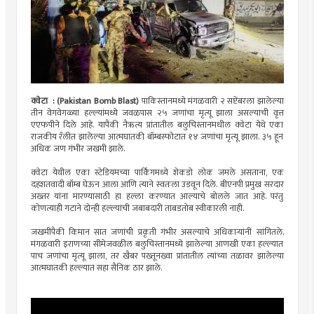
क्वेटा : (Pakistan Bomb Blast)
पाकिस्तानमध्ये मंगळवारी २ सप्टेंबरला झालेल्या
तीन वेगवेगळ्या हल्ल्यांमध्ये जवळपास २५ जणांचा मृत्यू झाला असल्याची वृत्त
एएफपीने दिले आहे. यापैकी नैऋत्य प्रांतातील बलुचिस्तानमधील क्वेटा येथे एका
राजकीय रॅलीत झालेल्या आत्मघातकी बॉम्बस्फोटात १४ जणांचा मृत्यू झाला. ३५ हून
अधिक जण गंभीर जखमी झाले.
क्वेटा येथील एका स्टेडियमच्या पार्किंगमध्ये शेकडो लोक जमले असताना, एक
दहशतवादी बॉम्ब घेऊन आला आणि त्याने स्वतःला उडवून दिले. बीएनपी प्रमुख सरदार
अख्तर यांना मारण्यासाठी हा हल्ला करण्यात आल्याचे बोलले जात आहे. परंतु
कोणत्याही गटाने दोन्ही हल्ल्यांची जबाबदारी ताबडतोब स्वीकारली नाही.
जखमींपैकी किमान सात जणांची प्रकृती गंभीर असल्याचे अधिकाऱ्यांनी सांगितले.
मंगळवारी इराणच्या सीमेजवळील बलुचिस्तानमध्ये झालेल्या आणखी एका हल्ल्यात
पाच जणांचा मृत्यू झाला, तर खैबर पख्तूनख्वा प्रांतातील त्यांच्या तळावर झालेल्या
आत्मघातकी हल्ल्यात सहा सैनिक ठार झाले.