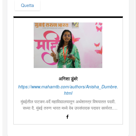
Quetta
अनिशा डुंबरे
https://www.mahamtb.com/authors/Anisha_Dumbre.
html
मुंबईतील पाटकर-वर्दे महाविद्यालयातून अर्थशास्त्र विषयातत पदवी.
सध्या दै. मुंबई तरुण भारत मध्ये वेब उपसंपादक पदावर कार्यरत.
लिखाण, वाचन आणि निवेदनाची विशेष आवड. मराठी साहित्य,
इतिहास, राजकारण, आणि मनोरंजन विषयांत रस. महाविद्यालयीन
काळात वक्तृत्व, कथाकथन, काव्यवाचन स्पर्धांमध्ये सहभाग आणि
पारितोषिके.\