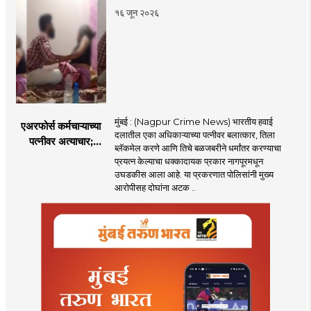
पणतू सात्यकी सावरकर
१६ जून २०२६
यांनी न्यायालयात सादर
केला दावा
मुंबई : (Nagpur Crime News) भारतीय हवाई
एअरफोर्स कर्मचाऱ्याच्या
दलातील एका अधिकाऱ्याच्या पत्नीवर बलात्कार, तिला
पत्नीवर अत्याचार;
ब्लॅकमेल करणे आणि तिचे बळजबरीने धर्मांतर करण्याचा
नागपुरातील प्रकरणाने
प्रयत्न केल्याचा धक्कादायक प्रकार नागपूरमधून
उडवली खळबळ!
उघडकीस आला आहे. या प्रकरणात पोलिसांनी मुख्य
आरोपीसह दोघांना अटक ..