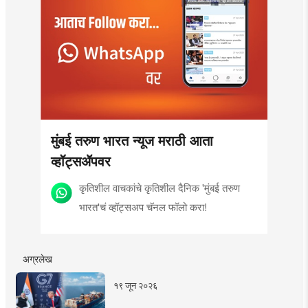
मुंबई तरुण भारत न्यूज मराठी आता
व्हॉट्सॲपवर
कृतिशील वाचकांचे कृतिशील दैनिक 'मुंबई तरुण
भारत'चं व्हॉट्सअप चॅनल फॉलो करा!
अग्रलेख
१९ जून २०२६