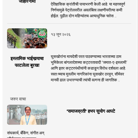
जाहीरनामा
ऐतिहासिक क्रांतीची पायाभरणी केली आहे. या महत्त्वपूर्ण
निर्णयामुळे पेट्रोलवरील अवलंबित्व लक्षणीयरीत्या कमी
होईल. पुढील दोन महिन्यांतच अत्याधुनिक फ्लेस ..
१३ जून २०२६
घुसखोरांना मायदेशी परत पाठवण्याच्या भारताच्या ठाम
इस्लामिक भाईचार्‍याचा
भूमिकेला बांगलादेशच्या कट्टरतावादी ‘जमात-ए-इस्लामी’
फाटलेला बुरखा
आणि इतर कट्टरपंथीयांनी कडाडून विरोध दर्शवला आहे.
स्वतःच्याच मुस्लीम नागरिकांना घुसखोर ठरवून, सीमेवर
मानवी ढाल उभारण्याची त्यांची वल्गना ही जागतिक ..
जरुर वाचा
'समाजव्रती' हभप सुयोग आपटे
संघकार्य, बँकिंग, संगीत अन्