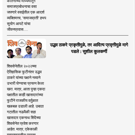
कीर्तनाच्या माध्यमातून
समाजप्रबोधनाचा वसा
जपणारे वसईतील एक आदर्श
व्यक्तिमत्त्व, 'समाजव्रती' हभप
सुयोग आपटे यांचा
जीवनप्रवास.....
उद्धव ठाकरे प्रकृतीमुळे, तर आदित्य प्रवृत्तीमुळे मागे
पडले : सुशील कुलकर्णी
शिवसेनेतील २०२२च्या
ऐतिहासिक फुटीनंतर उद्धव
ठाकरे यांच्या पक्षाने नव्याने
उभारी घेण्याचा प्रयत्न केला
खरा. मात्र, आता पुन्हा एकदा
पक्षातील काही खासदारांच्या
फुटीने राजकीय वर्तुळात
खळबळ उडाली आहे. उबाठा
गटातील नऊपैकी सहा
खासदार एकनाथ शिंदेंच्या
शिवसेनेत प्रवेश करणार
आहेत. मात्र, एकेकाळी
महाराष्ट्रातील प्रमुख