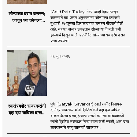
(Gold Rate Today) गेल्या काही दिवसांपासून
सोन्याच्या दरात घसरण;
सातत्याने चढ-उतार अनुभवणाऱ्या सोन्याच्या दरांमध्ये
जाणून घ्या कोणत्या
बुधवारी १७ जूनला दिलासादायक घसरण नोंदवली गेली
शहरात काय दर?
आहे. सराफा बाजार उघडताच सोन्याच्या किमती कमी
झाल्याचे दिसून आले. २४ कॅरेट सोन्याच्या १० ग्रॅम दरात
२७० रुपयांची ..
१६ जून २०२६
पुणे : (Satyaki Savarkar) स्वातंत्र्यवीर विनायक
स्वातंत्र्यवीर सावरकरांनी
दामोदर सावरकर यांनी ब्रिटिशांकडे दहा दया याचिका
दहा दया याचिका दाखल
दाखल केल्या होत्या, हे सत्य असले तरी त्या याचिकांमध्ये
केल्या, मात्र
त्यांनी ब्रिटिश सत्तेबद्दल निष्ठा व्यक्त केली नव्हती, असा दावा
ब्रिटिशांप्रति कधीही
सावरकरांचे पणतू सात्यकी सावरकर ..
निष्ठा व्यक्त केली नाही’!