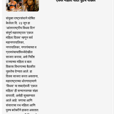
'एकल महिलां'साठी पुढचे पाऊल
संयुक्त राष्ट्रसंघाने घोषित
केलेला दि. २३ जून हा
'आंतरराष्ट्रीय विधवा दिन'
संपूर्ण महाराष्ट्रात 'एकल
महिला दिवस' म्हणून सर्व
महानगरपालिका,
नगरपालिका, नगरपंचायत व
ग्रामपंचायतींमध्येदेखील
साजरा करावा, असे निर्देश
राज्याच्या महिला व बाल
विकास विभागाच्या बैठकीत
नुकतेच देण्यात आले. हा
दिवस साजरा करत असताना,
महाराष्ट्राच्या धोरणाप्रमाणे
'विधवा' या शब्दाऐवजी 'एकल
महिला' ही सन्मानजनक संज्ञा
वापरावी, असेही सुचवण्यात
आले आहे. जगाचा आणि
संसाराचा रथ महिला आणि
पुरुष बरोबरीने हाकत असतात.