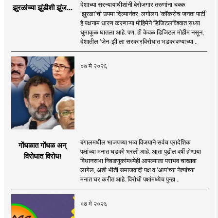
देशाच्या सरन्यायाधीशांनी बेरोजगार तरुणांना चक्क
झुरळांच्या झुंडीशी झुंज...
‌‘झुरळा‌’ची उपमा दिल्यानंतर, लगोलग ‌‘कॉकरोच जनता पार्टी’
हे पक्षनाम धारण करणाऱ्या मोहिमेने डिजिटलविश्वात सध्या
धुमाकूळ घातला आहे. पण, ही केवळ डिजिटल मोहीम नसून,
देशातील ‌‘जेन-झी‌’ला सरकारविरोधात भडकावण्याच्या ..
०७ मे २०२६
बंगालमधील भाजपच्या भव्य विजयाने सर्वच प्रादेशिक
गोंधळात गोंधळ अन्
पक्षांच्या मनात धडकी भरली आहे. आता पुढील वर्षी होणार्‍या
विरोधात विरोध!
विधानसभा निवडणुकांमध्येही आपल्याला पराभव चाखावा
लागेल, अशी भीती समाजवादी पक्ष व ‘आप’च्या नेत्यांच्या
मनात घर करीत आहे. विरोधी पक्षांमध्येच पुन्हा ..
०७ मे २०२६