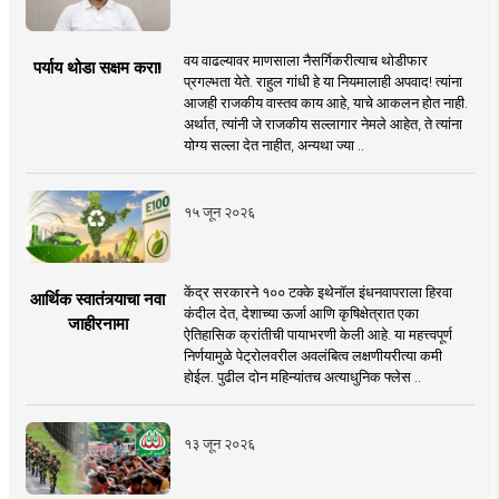
वय वाढल्यावर माणसाला नैसर्गिकरीत्याच थोडीफार
पर्याय थोडा सक्षम करा!
प्रगल्भता येते. राहुल गांधी हे या नियमालाही अपवाद! त्यांना
आजही राजकीय वास्तव काय आहे, याचे आकलन होत नाही.
अर्थात, त्यांनी जे राजकीय सल्लागार नेमले आहेत, ते त्यांना
योग्य सल्ला देत नाहीत, अन्यथा ज्या ..
१५ जून २०२६
केंद्र सरकारने १०० टक्के इथेनॉल इंधनवापराला हिरवा
आर्थिक स्वातंत्र्याचा नवा
कंदील देत, देशाच्या ऊर्जा आणि कृषिक्षेत्रात एका
जाहीरनामा
ऐतिहासिक क्रांतीची पायाभरणी केली आहे. या महत्त्वपूर्ण
निर्णयामुळे पेट्रोलवरील अवलंबित्व लक्षणीयरीत्या कमी
होईल. पुढील दोन महिन्यांतच अत्याधुनिक फ्लेस ..
१३ जून २०२६