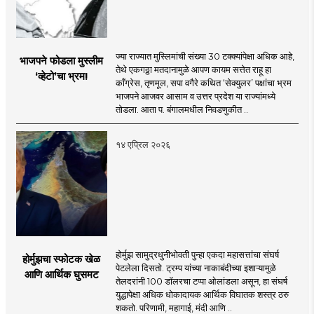
ज्या राज्यात मुस्लिमांची संख्या 30 टक्क्यांपेक्षा अधिक आहे,
भाजपने फोडला मुस्लीम
तेथे एकगठ्ठा मतदानामुळे आपण कायम सत्तेत राहू हा
‌‘व्हेटो‌’चा भ्रम!
काँग्रेस, तृणमूल, सपा वगैरे कथित ‌‘सेक्युलर‌’ पक्षांचा भ्रम
भाजपने आजवर आसाम व उत्तर प्रदेश या राज्यांमध्ये
तोडला. आता प. बंगालमधील निवडणुकीत ..
१४ एप्रिल २०२६
होर्मुझ सामुद्रधुनीभोवती पुन्हा एकदा महासत्तांचा संघर्ष
होर्मुझचा स्फोटक खेळ
पेटलेला दिसतो. ट्रम्प यांच्या नाकाबंदीच्या इशाऱ्यामुळे
आणि आर्थिक घुसमट
तेलदरांनी 100 डॉलरचा टप्पा ओलांडला असून, हा संघर्ष
युद्धापेक्षा अधिक धोकादायक आर्थिक विघातक शस्त्र ठरु
शकतो. परिणामी, महागाई, मंदी आणि ..