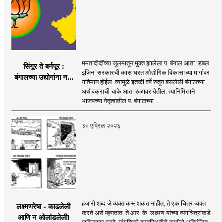
ममतादीदींच्या जुलमातून मुक्त झालेला प. बंगाल आता ‘डबल
सिंगूर ते बर्नपूर :
इंजिन’ सरकारची कास धरत औद्योगिक विकासाच्या मार्गावर
बंगालच्या उद्योगांना नवी
गतिमान होईल. त्यामुळे इतकी वर्षे रुतून बसलेली बंगालच्या
दिशा
अर्थचक्राची चाके आता रुळावर येतील. त्यानिमित्ताने
भाजपच्या नेतृत्वातील प. बंगालच्या ..
३० एप्रिल २०२६
हजारो शब्द जे व्यक्त करू शकत नाहीत, ते एक चित्र व्यक्त
लक्ष्मणरेषा - काढलेली
करते असे म्हणतात; ते आर. के. लक्ष्मण यांच्या व्यंगचित्रांकडे
आणि न ओलांडलेली!
पाहिल्यावर पटते. व्यंगचित्रे वस्तुस्थितीचे काहीसे अतिरंजित