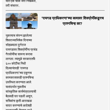
यात एक चाक जरी निखळले,
तरी संसारर..
‘रायगड प्राधिकरणा’च्या कामावर शिवप्रेमींकडूनच
प्रश्नचिन्ह का?
नुकत्याच संपन्न झालेल्या
शिवराज्याभिषेक दिनाच्या
सोहळ्याला दुर्गराज
रायगडावर शिवप्रेमींना प्रचंड
गैरसोयींचा सामना करावा
लागला. त्यामुळे सरकारतर्फे
६०० कोटींचा निधी
दिल्यानंतरही ‘रायगड
प्राधिकरणा’च्या एकूणच
कामकाजावरही प्रश्नचिन्ह
उपस्थित करण्यात आले.
यासंदर्भात नुकतीच
सांस्कृतिक कार्यमंत्रालयाची
बैठकही पार पडली असून,
सचिवांना कृती आराखडा
सादर करण्याचे आदेशही
सरकारतर्फे देण्यात आले