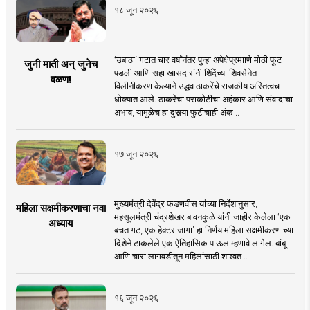
१८ जून २०२६
‘उबाठा’ गटात चार वर्षांनंतर पुन्हा अपेक्षेप्रमााणे मोठी फूट
जुनी माती अन् जुनेच
पडली आणि सहा खासदारांनी शिंदेंच्या शिवसेनेत
वळण!
विलीनीकरण केल्याने उद्धव ठाकरेंचे राजकीय अस्तित्वच
धोक्यात आले. ठाकरेंचा पराकोटीचा अहंकार आणि संवादाचा
अभाव, यामुळेच हा दुसर्‍या फुटीचाही अंक ..
१७ जून २०२६
मुख्यमंत्री देवेंद्र फडणवीस यांच्या निर्देशानुसार,
महिला सक्षमीकरणाचा नवा
महसूलमंत्री चंद्रशेखर बावनकुळे यांनी जाहीर केलेला ‘एक
अध्याय
बचत गट, एक हेक्टर जागा’ हा निर्णय महिला सक्षमीकरणाच्या
दिशेने टाकलेले एक ऐतिहासिक पाऊल म्हणावे लागेल. बांबू
आणि चारा लागवडीतून महिलांसाठी शाश्वत ..
१६ जून २०२६