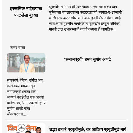
घुसखोरांना मायदेशी परत पाठवण्याच्या भारताच्या ठाम
इस्लामिक भाईचार्‍याचा
भूमिकेला बांगलादेशच्या कट्टरतावादी ‘जमात-ए-इस्लामी’
फाटलेला बुरखा
आणि इतर कट्टरपंथीयांनी कडाडून विरोध दर्शवला आहे.
स्वतःच्याच मुस्लीम नागरिकांना घुसखोर ठरवून, सीमेवर
मानवी ढाल उभारण्याची त्यांची वल्गना ही जागतिक ..
जरुर वाचा
'समाजव्रती' हभप सुयोग आपटे
संघकार्य, बँकिंग, संगीत अन्
कीर्तनाच्या माध्यमातून
समाजप्रबोधनाचा वसा
जपणारे वसईतील एक आदर्श
व्यक्तिमत्त्व, 'समाजव्रती' हभप
सुयोग आपटे यांचा
जीवनप्रवास.....
उद्धव ठाकरे प्रकृतीमुळे, तर आदित्य प्रवृत्तीमुळे मागे