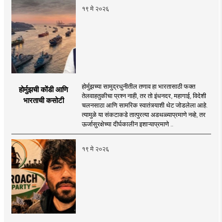
१९ मे २०२६
होर्मुझच्या सामुद्रधुनीतील तणाव हा भारतासाठी फक्त
होर्मुझची कोंडी आणि
तेलवाहतुकीचा प्रश्न नाही, तर तो इंधनदर, महागाई, विदेशी
भारताची कसोटी
चलनसाठा आणि सामरिक स्वातंत्र्याशी थेट जोडलेला आहे.
त्यामुळे या संकटाकडे तात्पुरत्या अडथळ्याप्रमाणे नव्हे, तर
ऊर्जासुरक्षेच्या दीर्घकालीन इशाऱ्याप्रमाणे ..
१९ मे २०२६