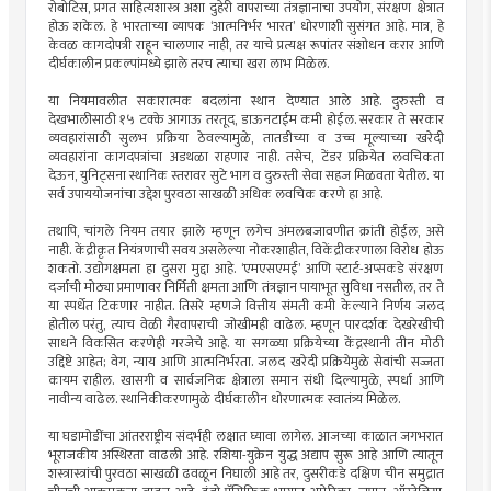
रोबोटिस, प्रगत साहित्यशास्त्र अशा दुहेरी वापराच्या तंत्रज्ञानाचा उपयोग, संरक्षण क्षेत्रात
होऊ शकेल. हे भारताच्या व्यापक ‘आत्मनिर्भर भारत’ धोरणाशी सुसंगत आहे. मात्र, हे
केवळ कागदोपत्री राहून चालणार नाही, तर याचे प्रत्यक्ष रूपांतर संशोधन करार आणि
दीर्घकालीन प्रकल्पांमध्ये झाले तरच त्याचा खरा लाभ मिळेल.
या नियमावलीत सकारात्मक बदलांना स्थान देण्यात आले आहे. दुरुस्ती व
देखभालीसाठी १५ टक्के आगाऊ तरतूद, डाऊनटाईम कमी होईल. सरकार ते सरकार
व्यवहारांसाठी सुलभ प्रक्रिया ठेवल्यामुळे, तातडीच्या व उच्च मूल्याच्या खरेदी
व्यवहारांना कागदपत्रांचा अडथळा राहणार नाही. तसेच, टेंडर प्रक्रियेत लवचिकता
देऊन, युनिट्सना स्थानिक स्तरावर सुटे भाग व दुरुस्ती सेवा सहज मिळवता येतील. या
सर्व उपाययोजनांचा उद्देश पुरवठा साखळी अधिक लवचिक करणे हा आहे.
तथापि, चांगले नियम तयार झाले म्हणून लगेच अंमलबजावणीत क्रांती होईल, असे
नाही. केंद्रीकृत नियंत्रणाची सवय असलेल्या नोकरशाहीत, विकेंद्रीकरणाला विरोध होऊ
शकतो. उद्योगक्षमता हा दुसरा मुद्दा आहे. ‘एमएसएमई’ आणि स्टार्ट-अप्सकडे संरक्षण
दर्जाची मोठ्या प्रमाणावर निर्मिती क्षमता आणि तंत्रज्ञान पायाभूत सुविधा नसतील, तर ते
या स्पर्धेत टिकणार नाहीत. तिसरे म्हणजे वित्तीय संमती कमी केल्याने निर्णय जलद
होतील परंतु, त्याच वेळी गैरवापराची जोखीमही वाढेल. म्हणून पारदर्शक देखरेखीची
साधने विकसित करणेही गरजेचे आहे. या सगळ्या प्रक्रियेच्या केंद्रस्थानी तीन मोठी
उद्दिष्टे आहेत; वेग, न्याय आणि आत्मनिर्भरता. जलद खरेदी प्रक्रियेमुळे सेवांची सज्जता
कायम राहील. खासगी व सार्वजनिक क्षेत्राला समान संधी दिल्यामुळे, स्पर्धा आणि
नावीन्य वाढेल. स्थानिकीकरणामुळे दीर्घकालीन धोरणात्मक स्वातंत्र्य मिळेल.
या घडामोडींचा आंतरराष्ट्रीय संदर्भही लक्षात घ्यावा लागेल. आजच्या काळात जगभरात
भूराजकीय अस्थिरता वाढली आहे. रशिया-युक्रेन युद्ध अद्याप सुरू आहे आणि त्यातून
शस्त्रास्त्रांची पुरवठा साखळी ढवळून निघाली आहे तर, दुसरीकडे दक्षिण चीन समुद्रात