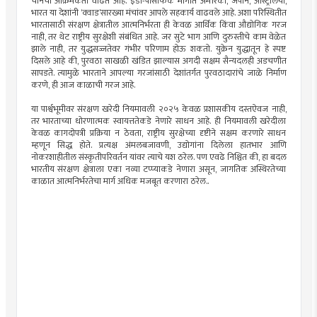
चीनची आक्रमकता वाढत आहे. इंडो-पॅसिफिक भागात अमेरिका, जपान, ऑस्ट्रेलिया,
भारत या देशांनी ‘क्वाड’सारख्या मंचांवर आपले सहकार्य वाढवले आहे. अशा परिस्थितीत
भारतासाठी संरक्षण क्षेत्रातील आत्मनिर्भरता ही केवळ आर्थिक किंवा औद्योगिक गरज
नाही, तर थेट राष्ट्रीय सुरक्षेशी संबंधित आहे. जर सुटे भाग आणि दुरुस्तीचे काम वेळेत
झाले नाही, तर युद्धसज्जतेवर गंभीर परिणाम होऊ शकतो. युक्रेन युद्धातून हे स्पष्ट
दिसले आहे की, पुरवठा साखळी खंडित झाल्यास अगदी सक्षम सैन्यदलही अडचणीत
सापडते. त्यामुळे भारताने आपल्या गरजांसाठी देशांतर्गत पुरवठादारांचे जाळे निर्माण
करणे, ही आज काळाची गरज आहे.
या पार्श्वभूमीवर संरक्षण खरेदी नियमावली २०२५ केवळ प्रशासकीय दस्तऐवज नाही,
तर भारताच्या धोरणात्मक स्वायत्ततेकडे नेणारे साधन आहे. ही नियमावली खरेदीला
केवळ कागदोपत्री प्रक्रिया न ठेवता, राष्ट्रीय सुरक्षेच्या दृष्टीने सक्षम करणारे साधन
म्हणून सिद्ध होते. प्रत्यक्ष अंमलबजावणी, उद्योगांना दिलेला हातभार आणि
नोकरशाहीतील संस्कृतीपरिवर्तन यांवर त्याचे यश ठरेल. पण एवढे निश्चित की, हा बदल
भारतीय संरक्षण क्षेत्राला एका नव्या टप्प्याकडे नेणारा असून, जागतिक अस्थिरतेच्या
काळात आत्मनिर्भरतेचा मार्ग अधिक मजबूत करणारा ठरेल..