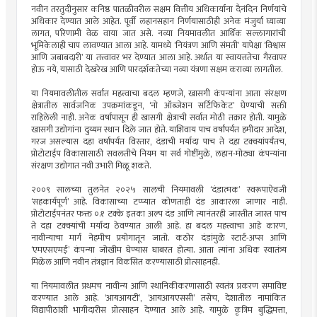
नवीन तरतुदीनुसार कनिष्ठ पातळीवरील सक्षम वित्तीय अधिकार्यांना दैनंदिन निर्णयांचे
अधिकार देण्यात आले आहेत. पूर्वी लहानसहान निर्णयासाठीही अनेक मंजुर्या घ्याव्या
लागत, परिणामी वेळ वाया जात असे. नव्या नियमावलीत आर्थिक सल्लागारांची
भूमिकेलाही चाप लावण्यात आला आहे. यामध्ये ‘नियंत्रण आणि संमती’ यापेक्षा ‘विश्वास
आणि जबाबदारी’ या तत्त्वावर भर देण्यात आला आहे. अर्थात या स्वायत्ततेचा गैरवापर
होऊ नये, यासाठी देखरेख आणि पारदर्शकतेच्या नव्या यंत्रणा सक्षम कराव्या लागतील.
या नियमावलीतील सर्वांत महत्त्वाचा बदल म्हणजे, खासगी कंपन्यांना आता संरक्षण
क्षेत्रातील सार्वजनिक उपक्रमांकडून, ‘नो ऑब्जेशन सर्टिफिकेट’ घेण्याची सक्ती
राहिलेली नाही. अनेक वर्षांपासून ही खासगी क्षेत्राची सर्वांत मोठी तक्रार होती. यामुळे
खासगी उद्योगांना दुय्यम स्थान दिले जात होते. याशिवाय पाच वर्षांपर्यंत हमीदार आदेश,
गरज असल्यास दहा वर्षांपर्यंत विस्तार, दंडाची मर्यादा पाच ते दहा टक्क्यांपर्यंतच,
प्रोटोटाईप विकासासाठी सवलतीचे नियम या सर्व गोष्टींमुळे, लहान-मोठ्या कंपन्यांना
संरक्षण उद्योगात नवी उभारी मिळू शकते.
२००९ सालच्या तुलनेत २०२५ सालची नियमावली ‘दंडात्मक’ स्वरूपाऐवजी
‘सहकार्यपूर्ण’ आहे. विकासाच्या टप्प्यात कोणताही दंड आकारला जाणार नाही.
प्रोटोटाईपनंतर फक्त ०.१ टक्के इतका अल्प दंड आणि त्यानंतरही जास्तीत जास्त पाच
ते दहा टक्क्यांची मर्यादा ठेवण्यात आली आहे. हा बदल महत्त्वाचा आहे कारण,
नावीन्याचा मार्ग नेहमीच प्रयोगातून जातो. कठोर दंडांमुळे स्टार्ट-अप्स आणि
‘एमएसएमई’ कंपन्या जोखीम घेण्यास घाबरत होत्या. आता त्यांना अधिक स्वातंत्र्य
मिळेल आणि नवीन तंत्रज्ञान विकसित करण्यासाठी प्रोत्साहनही.
या नियमावलीत प्रथमच नावीन्य आणि स्थानिकीकरणासाठी स्वतंत्र प्रकरण समाविष्ट
करण्यात आले आहे. ‘आयआयटी’, ‘आयआयएससी’ तसेच, देशातील नामांकित
विद्यापीठांशी भागीदारीस प्रोत्साहन देण्यात आले आहे. यामुळे कृत्रिम बुद्धिमत्ता,