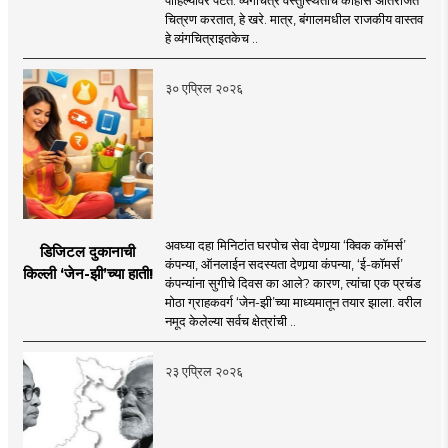
चित्रण करतात, हे खरे. मात्र, बंगालमधील राजकीय वास्तव
हे व्यंगचित्राइतकेच ..
३० एप्रिल २०२६
अवघ्या दहा मिनिटांत घरपोच सेवा देणार्‍या ‘क्विक कॉमर्स’
डिजिटल दुकानाची
कंपन्या, ऑनलाईन सदस्यता देणार्‍या कंपन्या, ‘ई-कॉमर्स’
किल्ली ‘जेन-झी’च्या हाती!
कंपन्यांना सुगीचे दिवस का आले? कारण, त्यांचा एक प्रचंड
मोठा ग्राहकवर्ग ‘जेन-झी’च्या माध्यमातून तयार झाला. वरील
नमूद केलेल्या सर्वच क्षेत्रांची ..
२३ एप्रिल २०२६