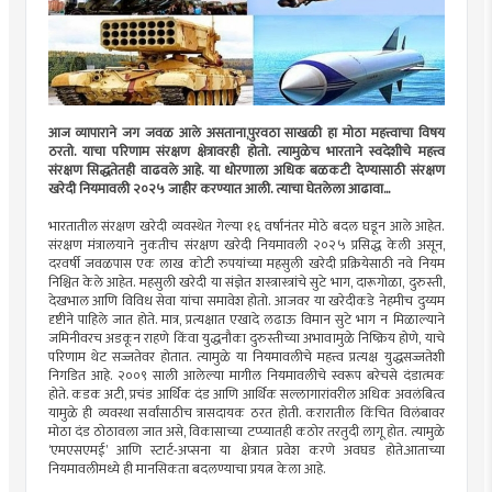
आज व्यापाराने जग जवळ आले असताना,पुरवठा साखळी हा मोठा महत्त्वाचा विषय
ठरतो. याचा परिणाम संरक्षण क्षेत्रावरही होतो. त्यामुळेच भारताने स्वदेशीचे महत्त्व
संरक्षण सिद्धतेतही वाढवले आहे. या धोरणाला अधिक बळकटी देण्यासाठी संरक्षण
खरेदी नियमावली २०२५ जाहीर करण्यात आली. त्याचा घेतलेला आढावा...
भारतातील संरक्षण खरेदी व्यवस्थेत गेल्या १६ वर्षांनंतर मोठे बदल घडून आले आहेत.
संरक्षण मंत्रालयाने नुकतीच संरक्षण खरेदी नियमावली २०२५ प्रसिद्ध केली असून,
दरवर्षी जवळपास एक लाख कोटी रुपयांच्या महसुली खरेदी प्रक्रियेसाठी नवे नियम
निश्चित केले आहेत. महसुली खरेदी या संज्ञेत शस्त्रास्त्रांचे सुटे भाग, दारूगोळा, दुरुस्ती,
देखभाल आणि विविध सेवा यांचा समावेश होतो. आजवर या खरेदीकडे नेहमीच दुय्यम
दृष्टीने पाहिले जात होते. मात्र, प्रत्यक्षात एखादे लढाऊ विमान सुटे भाग न मिळाल्याने
जमिनीवरच अडकून राहणे किंवा युद्धनौका दुरुस्तीच्या अभावामुळे निष्क्रिय होणे, याचे
परिणाम थेट सज्जतेवर होतात. त्यामुळे या नियमावलीचे महत्त्व प्रत्यक्ष युद्धसज्जतेशी
निगडित आहे. २००९ साली आलेल्या मागील नियमावलीचे स्वरूप बरेचसे दंडात्मक
होते. कडक अटी, प्रचंड आर्थिक दंड आणि आर्थिक सल्लागारांवरील अधिक अवलंबित्व
यामुळे ही व्यवस्था सर्वांसाठीच त्रासदायक ठरत होती. करारातील किंचित विलंबावर
मोठा दंड ठोठावला जात असे, विकासाच्या टप्प्यातही कठोर तरतुदी लागू होत. त्यामुळे
‘एमएसएमई’ आणि स्टार्ट-अप्सना या क्षेत्रात प्रवेश करणे अवघड होते.आताच्या
नियमावलीमध्ये ही मानसिकता बदलण्याचा प्रयत्न केला आहे.