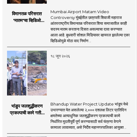
information explosion. However, there is a
the new era, 'smart' journalism with a view,
need for complementary knowledge to
Mumbai Airport Matam Video
विमानतळ परिसरात
'smart' multimedia for the new era, and
determine a modern role and approach
Controversy मुंबईतील छत्रपती शिवाजी महाराज
'मातम'चा व्हिडिओ
journalism for a 'smart' Maharashtra will
आंतरराष्ट्रीय विमानतळ परिसरात शिया समाजातील काही
that is compatible with culture,
व्हायरल; सुरक्षा व्यवस्थेवर
सदस्य मातम करताना दिसत असल्याचा दावा करण्यात
be the side of the game.
motionlessness and tradition.
गंभीर प्रश्नचिन्ह
आला आहे. बुधवारी सोशल मिडियावर व्हायरल झालेल्या एका
व्हिडिओमुळे मोठा वाद निर्माण ..
१८ जून २०२६
Bhandup Water Project Update भांडुप येथे
भांडुप जलशुद्धीकरण
उभारण्यात येत असलेल्या २,००० दशलक्ष लिटर प्रतिदिन
प्रकल्पाची कामे गतीने
क्षमतेच्या अत्याधुनिक जलशुद्धीकरण प्रकल्पाची कामे
पूर्ण करा - आयुक्त
निर्धारित मुदतीपूर्वी पूर्ण करण्यासाठी सर्व यंत्रणा वेगाने
अश्विनी भिडे यांचे निर्देश
कामाला लावाव्यात, असे निर्देश महानगरपालिका आयुक्त ..