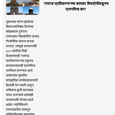
‘रायगड प्राधिकरणा’च्या कामावर शिवप्रेमींकडूनच
प्रश्नचिन्ह का?
नुकत्याच संपन्न झालेल्या
शिवराज्याभिषेक दिनाच्या
सोहळ्याला दुर्गराज
रायगडावर शिवप्रेमींना प्रचंड
गैरसोयींचा सामना करावा
लागला. त्यामुळे सरकारतर्फे
६०० कोटींचा निधी
दिल्यानंतरही ‘रायगड
प्राधिकरणा’च्या एकूणच
कामकाजावरही प्रश्नचिन्ह
उपस्थित करण्यात आले.
यासंदर्भात नुकतीच
सांस्कृतिक कार्यमंत्रालयाची
बैठकही पार पडली असून,
सचिवांना कृती आराखडा
सादर करण्याचे आदेशही
सरकारतर्फे देण्यात आले
आहेत. त्यानिमित्ताने
रायगडावरील पायाभूत
सोयीसुविधांच्या समस्यांचा