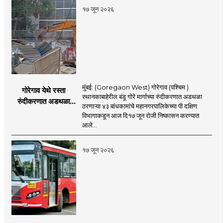
१७ जून २०२६
मुंबई: (Goregaon West) गोरेगाव (पश्चिम )
गोरेगाव येथे रस्ता
स्थानकाबाहेरील बंडू गोरे मार्गाच्या रुंदीकरणात अडथळा
रुंदीकरणात अडथळा
ठरणाऱ्या ४३ बांधकामांचे महानगरपालिकेच्या पी दक्षिण
ठरणाऱ्या ४३ बांधकामांचे
विभागाकडून आज दि१७ जून रोजी निष्कासन करण्यात
निष्कासन
आले...
१७ जून २०२६