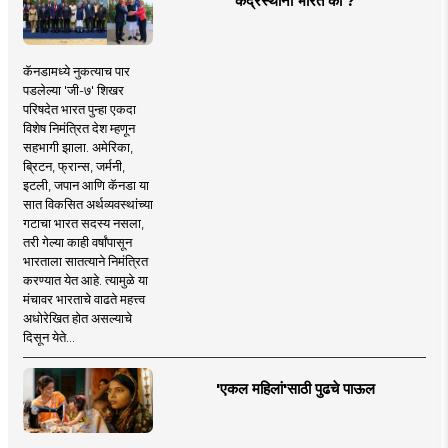
केंद्रस्थानी भारत का ?
कॅनडामध्ये नुकत्याच पार
पडलेल्या 'जी-७' शिखर
परिषदेत भारत पुन्हा एकदा
विशेष निमंत्रित देश म्हणून
सहभागी झाला. अमेरिका,
ब्रिटन, फ्रान्स, जर्मनी,
इटली, जपान आणि कॅनडा या
सात विकसित अर्थव्यवस्थांच्या
गटाचा भारत सदस्य नसला,
तरी गेल्या काही वर्षांपासून
भारताला सातत्याने निमंत्रित
करण्यात येत आहे. त्यामुळे या
मंचावर भारताचे वाढते महत्त्व
अधोरेखित होत असल्याचे
दिसून येते...
'एकल महिलां'साठी पुढचे पाऊल