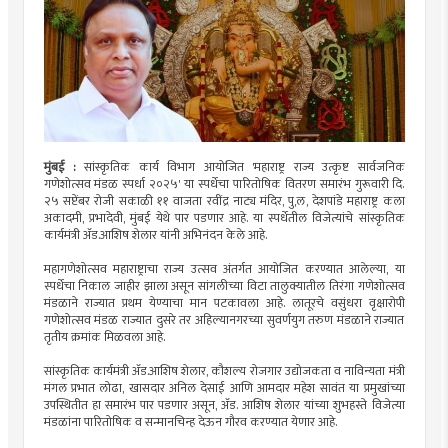
मुंबई :
सांस्कृतिक कार्य विभाग आयोजित 'महाराष्ट्र राज्य उत्कृष्ट सार्वजनिक
गणेशोत्सव मंडळ स्पर्धा २०२५' या स्पर्धेचा पारितोषिक वितरण समारंभ गुरूवारी दि.
२५ सप्टेंबर रोजी सकाळी ११ वाजता रवींद्र नाट्य मंदिर, पु,ल, देशपांडे महाराष्ट्र कला
अकादमी, प्रभादेवी, मुंबई येथे पार पडणार आहे. या स्पर्धेतील विजेत्यांचे सांस्कृतिक
कार्यमंत्री ॲड.आशिष शेलार यांनी अभिनंदन केले आहे.
महागणेशोत्सव महाराष्ट्राचा राज्य उत्सव अंतर्गत आयोजित करण्यात आलेल्या, या
स्पर्धेचा निकाल जाहीर झाला असून सांगलीच्या विटा तालुक्यातील तिरंगा गणेशोत्सव
मंडळाने राज्यात प्रथम येण्याचा मान पटकावला आहे. लातूरचे वसुंधरा वृक्षारोपी
गणेशोत्सव मंडळ राज्यात दुसरे तर अहिल्यानगरच्या सुवर्णयुग तरुण मंडळाने राज्यात
तृतीय क्रमांक मिळवला आहे.
सांस्कृतिक कार्यमंत्री ॲड.आशिष शेलार, कौशल्य रोजगार उद्योजकता व नाविन्यता मंत्री
मंगल प्रभात लोढा, खासदार अनिल देसाई आणि आमदार महेश सावंत या प्रमुखांच्या
उपस्थितीत हा समारंभ पार पडणार असून, ॲड. आशिष शेलार यांच्या शुभहस्ते विजेत्या
मंडळांना पारितोषिक व सन्मानचिन्ह देऊन गौरव करण्यात येणार आहे.