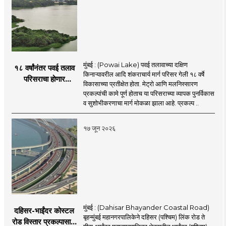
मुंबई : (Powai Lake) पवई तलावाच्या दक्षिण
१८ वर्षांनंतर पवई तलाव
किनाऱ्यावरील आदि शंकराचार्य मार्ग परिसर गेली १८ वर्षे
परिसराचा होणार
विकासाच्या प्रतीक्षेत होता. मेट्रो आणि मलनिस्सारण
कायापालट; मेट्रोचे काम
प्रकल्पांची कामे पूर्ण होताच या परिसराच्या व्यापक पुनर्विकास
पूर्ण होताच पुनर्विकासाला
व सुशोभीकरणाचा मार्ग मोकळा झाला आहे. प्रकल्प ..
सुरुवात;
१७ जून २०२६
मुंबई : (Dahisar Bhayander Coastal Road)
दहिसर-भाईंदर कोस्टल
बृहन्मुंबई महानगरपालिकेने दहिसर (पश्चिम) लिंक रोड ते
रोड विस्तार प्रकल्पासाठी