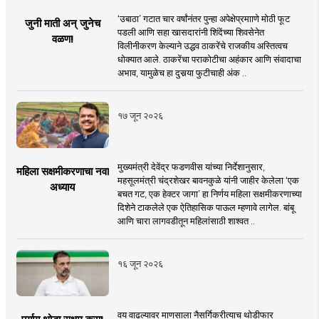
‘उबाठा’ गटात चार वर्षांनंतर पुन्हा अपेक्षेप्रमााणे मोठी फूट
जुनी माती अन् जुनेच
पडली आणि सहा खासदारांनी शिंदेंच्या शिवसेनेत
वळण!
विलीनीकरण केल्याने उद्धव ठाकरेंचे राजकीय अस्तित्वच
धोक्यात आले. ठाकरेंचा पराकोटीचा अहंकार आणि संवादाचा
अभाव, यामुळेच हा दुसर्‍या फुटीचाही अंक ..
१७ जून २०२६
मुख्यमंत्री देवेंद्र फडणवीस यांच्या निर्देशानुसार,
महिला सक्षमीकरणाचा नवा
महसूलमंत्री चंद्रशेखर बावनकुळे यांनी जाहीर केलेला ‘एक
अध्याय
बचत गट, एक हेक्टर जागा’ हा निर्णय महिला सक्षमीकरणाच्या
दिशेने टाकलेले एक ऐतिहासिक पाऊल म्हणावे लागेल. बांबू
आणि चारा लागवडीतून महिलांसाठी शाश्वत ..
१६ जून २०२६
वय वाढल्यावर माणसाला नैसर्गिकरीत्याच थोडीफार