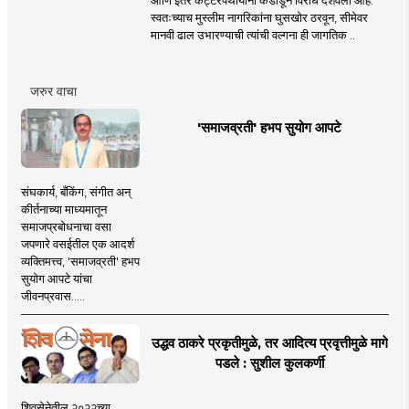
स्वतःच्याच मुस्लीम नागरिकांना घुसखोर ठरवून, सीमेवर
मानवी ढाल उभारण्याची त्यांची वल्गना ही जागतिक ..
जरुर वाचा
'समाजव्रती' हभप सुयोग आपटे
संघकार्य, बँकिंग, संगीत अन्
कीर्तनाच्या माध्यमातून
समाजप्रबोधनाचा वसा
जपणारे वसईतील एक आदर्श
व्यक्तिमत्त्व, 'समाजव्रती' हभप
सुयोग आपटे यांचा
जीवनप्रवास.....
उद्धव ठाकरे प्रकृतीमुळे, तर आदित्य प्रवृत्तीमुळे मागे
पडले : सुशील कुलकर्णी
शिवसेनेतील २०२२च्या