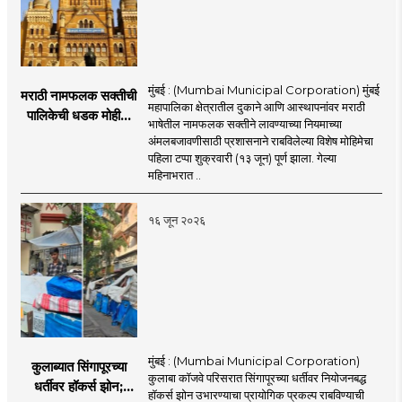
मुंबई : (Mumbai Municipal Corporation) मुंबई
मराठी नामफलक सक्तीची
महापालिका क्षेत्रातील दुकाने आणि आस्थापनांवर मराठी
पालिकेची धडक मोहीम;
भाषेतील नामफलक सक्तीने लावण्याच्या नियमाच्या
१,१२४ दुकानदारांवर
अंमलबजावणीसाठी प्रशासनाने राबविलेल्या विशेष मोहिमेचा
कारवाई
पहिला टप्पा शुक्रवारी (१३ जून) पूर्ण झाला. गेल्या
महिनाभरात ..
१६ जून २०२६
मुंबई : (Mumbai Municipal Corporation)
कुलाब्यात सिंगापूरच्या
कुलाबा कॉजवे परिसरात सिंगापूरच्या धर्तीवर नियोजनबद्ध
धर्तीवर हॉकर्स झोन;
हॉकर्स झोन उभारण्याचा प्रायोगिक प्रकल्प राबविण्याची