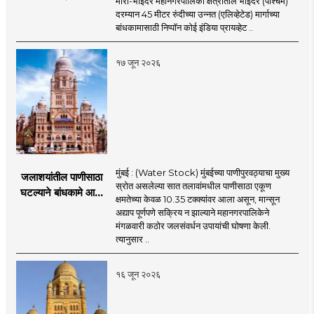
मीरा-भाईंदर महानगरपालिका क्षेत्रातील भाईंदर (पश्चिम)
52.50 कोटी रुपयांच्या
दरम्यान 45 मीटर रुंदीच्या उन्नत (एलिव्हेटेड) मार्गाच्या
पीएमसी प्रस्तावाला
बांधकामासाठी निप्पॉन कोई इंडिया प्रायव्हेट ..
मंजुरीची प्रतीक्षा
१७ जून २०२६
मुंबई : (Water Stock) मुंबईच्या पाणीपुरवठ्याचा मुख्य
जलाशयांतील पाणीसाठा
स्रोत असलेल्या सात तलावांमधील पाणीसाठा एकूण
घटल्याने बांधकामे आणि
क्षमतेच्या केवळ 10.35 टक्क्यांवर आला असून, मान्सून
जलतरण तलावांना
अद्याप पूर्णपणे सक्रिय न झाल्याने महानगरपालिकेने
पाणीपुरवठा बंद;
मंगळवारी कठोर जलसंवर्धन उपायांची घोषणा केली.
व्यावसायिक वापरावरही
त्यानुसार ..
निर्बंध
१६ जून २०२६