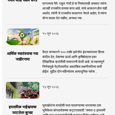
पर्याय थोडा सक्षम करा!
प्रगल्भता येते. राहुल गांधी हे या नियमालाही अपवाद! त्यांना
आजही राजकीय वास्तव काय आहे, याचे आकलन होत नाही.
अर्थात, त्यांनी जे राजकीय सल्लागार नेमले आहेत, ते त्यांना
योग्य सल्ला देत नाहीत, अन्यथा ज्या ..
१५ जून २०२६
केंद्र सरकारने १०० टक्के इथेनॉल इंधनवापराला हिरवा
आर्थिक स्वातंत्र्याचा नवा
कंदील देत, देशाच्या ऊर्जा आणि कृषिक्षेत्रात एका
जाहीरनामा
ऐतिहासिक क्रांतीची पायाभरणी केली आहे. या महत्त्वपूर्ण
निर्णयामुळे पेट्रोलवरील अवलंबित्व लक्षणीयरीत्या कमी
होईल. पुढील दोन महिन्यांतच अत्याधुनिक फ्लेस ..
१३ जून २०२६
घुसखोरांना मायदेशी परत पाठवण्याच्या भारताच्या ठाम
इस्लामिक भाईचार्‍याचा
भूमिकेला बांगलादेशच्या कट्टरतावादी ‘जमात-ए-इस्लामी’
फाटलेला बुरखा
आणि इतर कट्टरपंथीयांनी कडाडून विरोध दर्शवला आहे.