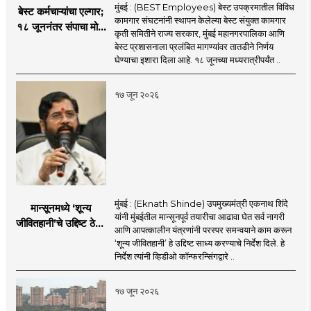
मुंबई : (BEST Employees) बेस्ट उपक्रमातील विविध
बेस्ट कर्मचाऱ्यांचा एल्गार;
कामगार संघटनांनी स्थापन केलेल्या बेस्ट संयुक्त कामगार
१८ जूननंतर संपाचा मोठा
कृती समितीने राज्य सरकार, मुंबई महानगरपालिका आणि
इशारा
बेस्ट प्रशासनाला प्रलंबित मागण्यांवर तातडीने निर्णय
घेण्याचा इशारा दिला आहे. १८ जूनच्या मध्यरात्रीपर्यंत ..
१७ जून २०२६
मुंबई : (Eknath Shinde) उपमुख्यमंत्री एकनाथ शिंदे
मान्सूनमध्ये ‘शून्य
यांनी मुंबईतील मान्सूनपूर्व तयारीचा आढावा घेत सर्व नागरी
जीवितहानी’चे उद्दिष्ट ठेवून
आणि आपत्कालीन यंत्रणांनी परस्पर समन्वयाने काम करून
सर्व यंत्रणांनी काम करावे
‘शून्य जीवितहानी’ हे उद्दिष्ट साध्य करण्याचे निर्देश दिले. हे
: उपमुख्यमंत्री एकनाथ
निर्देश त्यांनी व्हिडीओ कॉन्फरन्सिंगद्वारे ..
शिंदे
१७ जून २०२६