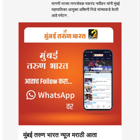
पर्यटन आणि
मागणी भाजप नगरसेवक मकरंद नार्वेकर यांनी मुंबई
महसूलवाढीच्या दृष्टीने
महापालिका आयुक्त अश्विनी भिडे यांच्याकडे केली
मकरंद नार्वेकर यांचे
आहे.पर्यटन ..
आयुक्तांना पत्र
मुंबई तरुण भारत न्यूज मराठी आता