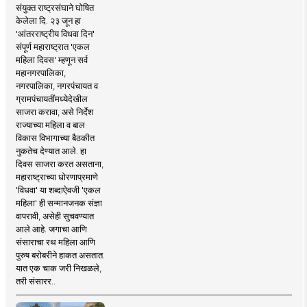
संयुक्त राष्ट्रसंघाने घोषित
केलेला दि. २३ जून हा
'आंतरराष्ट्रीय विधवा दिन'
संपूर्ण महाराष्ट्रात 'एकल
महिला दिवस' म्हणून सर्व
महानगरपालिका,
नगरपालिका, नगरपंचायत व
ग्रामपंचायतींमध्येदेखील
साजरा करावा, असे निर्देश
राज्याच्या महिला व बाल
विकास विभागाच्या बैठकीत
नुकतेच देण्यात आले. हा
दिवस साजरा करत असताना,
महाराष्ट्राच्या धोरणाप्रमाणे
'विधवा' या शब्दाऐवजी 'एकल
महिला' ही सन्मानजनक संज्ञा
वापरावी, असेही सुचवण्यात
आले आहे. जगाचा आणि
संसाराचा रथ महिला आणि
पुरुष बरोबरीने हाकत असतात.
यात एक चाक जरी निखळले,
तरी संसारर..