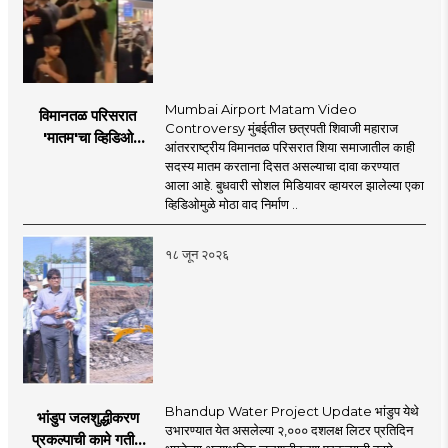
our commitment to the thoughts of the
click!
mahamtb.com
Telegram, MahaMTB WhatsApp Group etc.
'smart' era, information is available in
nation and the national interest...
through social media and advanced avatar
abundance in the Internet-enabled
content. We are coming before you. Role in
information explosion. However, there is a
the new era, 'smart' journalism with a view,
need for complementary knowledge to
Mumbai Airport Matam Video
विमानतळ परिसरात
'smart' multimedia for the new era, and
determine a modern role and approach
Controversy मुंबईतील छत्रपती शिवाजी महाराज
'मातम'चा व्हिडिओ
journalism for a 'smart' Maharashtra will
आंतरराष्ट्रीय विमानतळ परिसरात शिया समाजातील काही
that is compatible with culture,
व्हायरल; सुरक्षा व्यवस्थेवर
सदस्य मातम करताना दिसत असल्याचा दावा करण्यात
be the side of the game.
motionlessness and tradition.
गंभीर प्रश्नचिन्ह
आला आहे. बुधवारी सोशल मिडियावर व्हायरल झालेल्या एका
व्हिडिओमुळे मोठा वाद निर्माण ..
१८ जून २०२६
Bhandup Water Project Update भांडुप येथे
भांडुप जलशुद्धीकरण
उभारण्यात येत असलेल्या २,००० दशलक्ष लिटर प्रतिदिन
प्रकल्पाची कामे गतीने