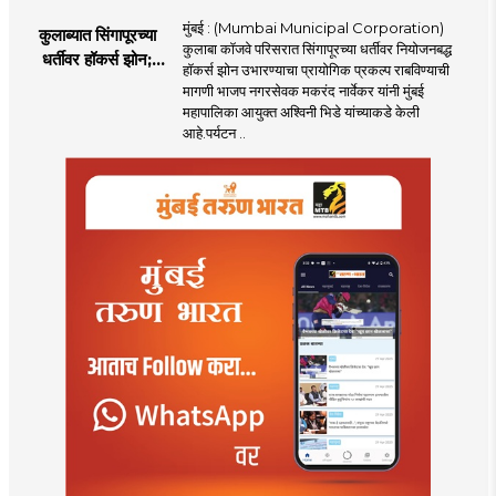
मुंबई : (Mumbai Municipal Corporation)
कुलाब्यात सिंगापूरच्या
कुलाबा कॉजवे परिसरात सिंगापूरच्या धर्तीवर नियोजनबद्ध
धर्तीवर हॉकर्स झोन;
हॉकर्स झोन उभारण्याचा प्रायोगिक प्रकल्प राबविण्याची
पर्यटन आणि
मागणी भाजप नगरसेवक मकरंद नार्वेकर यांनी मुंबई
महसूलवाढीच्या दृष्टीने
महापालिका आयुक्त अश्विनी भिडे यांच्याकडे केली
मकरंद नार्वेकर यांचे
आहे.पर्यटन ..
आयुक्तांना पत्र