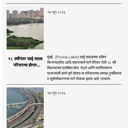
शिंदे
१७ जून २०२६
मुंबई : (Powai Lake) पवई तलावाच्या दक्षिण
१८ वर्षांनंतर पवई तलाव
किनाऱ्यावरील आदि शंकराचार्य मार्ग परिसर गेली १८ वर्षे
परिसराचा होणार
विकासाच्या प्रतीक्षेत होता. मेट्रो आणि मलनिस्सारण
कायापालट; मेट्रोचे काम
प्रकल्पांची कामे पूर्ण होताच या परिसराच्या व्यापक पुनर्विकास
पूर्ण होताच पुनर्विकासाला
व सुशोभीकरणाचा मार्ग मोकळा झाला आहे. प्रकल्प ..
सुरुवात;
१७ जून २०२६