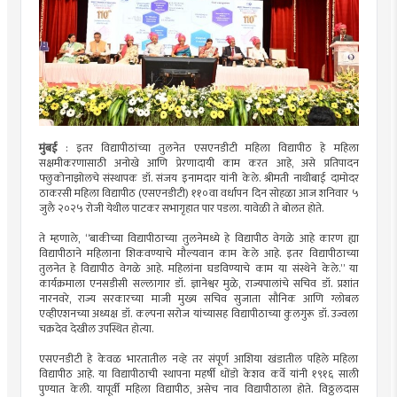
मुंबई
: इतर विद्यापीठांच्या तुलनेत एसएनडीटी महिला विद्यापीठ हे महिला
सक्षमीकरणासाठी अनोखे आणि प्रेरणादायी काम करत आहे, असे प्रतिपादन
फ्लुकोनाझोलचे संस्थापक डॉ. संजय इनामदार यांनी केले. श्रीमती नाथीबाई दामोदर
ठाकरसी महिला विद्यापीठ (एसएनडीटी) ११०वा वर्धापन दिन सोहळा आज शनिवार ५
जुलै २०२५ रोजी येथील पाटकर सभागृहात पार पडला. यावेळी ते बोलत होते.
ते म्हणाले, “बाकीच्या विद्यापीठाच्या तुलनेमध्ये हे विद्यापीठ वेगळे आहे कारण ह्या
विद्यापीठाने महिलाना शिकवण्याचे मौल्यवान काम केले आहे. इतर विद्यापीठाच्या
तुलनेत हे विद्यापीठ वेगळे आहे. महिलांना घडविण्याचे काम या संस्थेने केले.” या
कार्यक्रमाला एनसडीसी सल्लागार डॉ. ज्ञानेश्वर मुळे, राज्यपालांचे सचिव डॉ. प्रशांत
नारनवरे, राज्य सरकारच्या माजी मुख्य सचिव सुजाता सौनिक आणि ग्लोबल
एव्हीएशनच्या अध्यक्ष डॉ. कल्पना सरोज यांच्यासह विद्यापीठाच्या कुलगुरू डॉ. उज्वला
चक्रदेव देखील उपस्थित होत्या.
एसएनडीटी हे केवळ भारतातील नव्हे तर संपूर्ण आशिया खंडातील पहिले महिला
विद्यापीठ आहे. या विद्यापीठाची स्थापना महर्षी धोंडो केशव कर्वे यांनी १९१६ साली
पुण्यात केली. यापूर्वी महिला विद्यापीठ, असेच नाव विद्यापीठाला होते. विठ्ठलदास