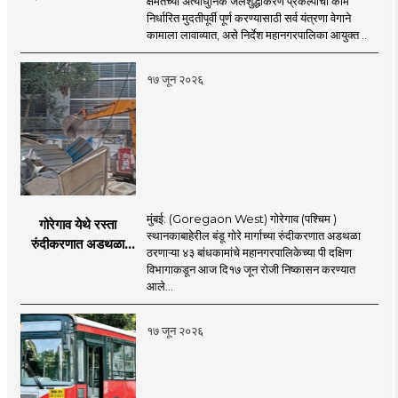
क्षमतेच्या अत्याधुनिक जलशुद्धीकरण प्रकल्पाची कामे
पूर्ण करा - आयुक्त
निर्धारित मुदतीपूर्वी पूर्ण करण्यासाठी सर्व यंत्रणा वेगाने
अश्विनी भिडे यांचे निर्देश
कामाला लावाव्यात, असे निर्देश महानगरपालिका आयुक्त ..
१७ जून २०२६
मुंबई: (Goregaon West) गोरेगाव (पश्चिम )
गोरेगाव येथे रस्ता
स्थानकाबाहेरील बंडू गोरे मार्गाच्या रुंदीकरणात अडथळा
रुंदीकरणात अडथळा
ठरणाऱ्या ४३ बांधकामांचे महानगरपालिकेच्या पी दक्षिण
ठरणाऱ्या ४३ बांधकामांचे
विभागाकडून आज दि१७ जून रोजी निष्कासन करण्यात
निष्कासन
आले...
१७ जून २०२६