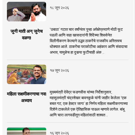
१८ जून २०२६
‘उबाठा’ गटात चार वर्षांनंतर पुन्हा अपेक्षेप्रमााणे मोठी फूट
जुनी माती अन् जुनेच
पडली आणि सहा खासदारांनी शिंदेंच्या शिवसेनेत
वळण!
विलीनीकरण केल्याने उद्धव ठाकरेंचे राजकीय अस्तित्वच
धोक्यात आले. ठाकरेंचा पराकोटीचा अहंकार आणि संवादाचा
अभाव, यामुळेच हा दुसर्‍या फुटीचाही अंक ..
१७ जून २०२६
मुख्यमंत्री देवेंद्र फडणवीस यांच्या निर्देशानुसार,
महिला सक्षमीकरणाचा नवा
महसूलमंत्री चंद्रशेखर बावनकुळे यांनी जाहीर केलेला ‘एक
अध्याय
बचत गट, एक हेक्टर जागा’ हा निर्णय महिला सक्षमीकरणाच्या
दिशेने टाकलेले एक ऐतिहासिक पाऊल म्हणावे लागेल. बांबू
आणि चारा लागवडीतून महिलांसाठी शाश्वत ..
१६ जून २०२६