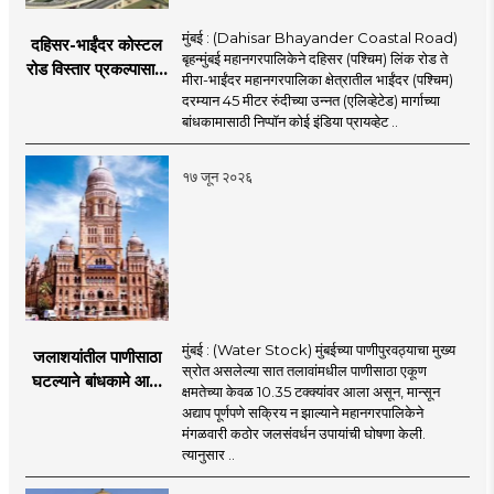
मुंबई : (Dahisar Bhayander Coastal Road)
दहिसर-भाईंदर कोस्टल
बृहन्मुंबई महानगरपालिकेने दहिसर (पश्चिम) लिंक रोड ते
रोड विस्तार प्रकल्पासाठी
मीरा-भाईंदर महानगरपालिका क्षेत्रातील भाईंदर (पश्चिम)
52.50 कोटी रुपयांच्या
दरम्यान 45 मीटर रुंदीच्या उन्नत (एलिव्हेटेड) मार्गाच्या
पीएमसी प्रस्तावाला
बांधकामासाठी निप्पॉन कोई इंडिया प्रायव्हेट ..
मंजुरीची प्रतीक्षा
१७ जून २०२६
मुंबई : (Water Stock) मुंबईच्या पाणीपुरवठ्याचा मुख्य
जलाशयांतील पाणीसाठा
स्रोत असलेल्या सात तलावांमधील पाणीसाठा एकूण
घटल्याने बांधकामे आणि
क्षमतेच्या केवळ 10.35 टक्क्यांवर आला असून, मान्सून
जलतरण तलावांना
अद्याप पूर्णपणे सक्रिय न झाल्याने महानगरपालिकेने
पाणीपुरवठा बंद;
मंगळवारी कठोर जलसंवर्धन उपायांची घोषणा केली.
व्यावसायिक वापरावरही
त्यानुसार ..
निर्बंध