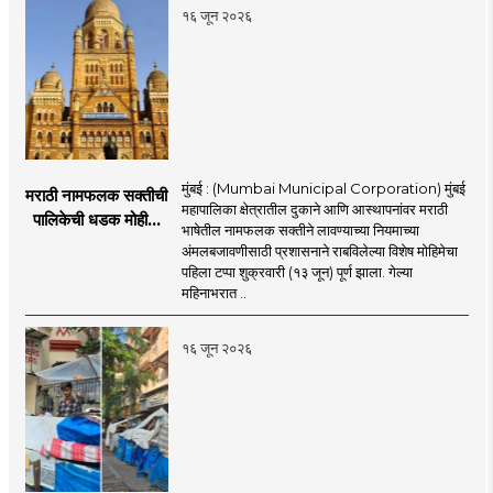
१६ जून २०२६
मुंबई : (Mumbai Municipal Corporation) मुंबई
मराठी नामफलक सक्तीची
महापालिका क्षेत्रातील दुकाने आणि आस्थापनांवर मराठी
पालिकेची धडक मोहीम;
भाषेतील नामफलक सक्तीने लावण्याच्या नियमाच्या
१,१२४ दुकानदारांवर
अंमलबजावणीसाठी प्रशासनाने राबविलेल्या विशेष मोहिमेचा
कारवाई
पहिला टप्पा शुक्रवारी (१३ जून) पूर्ण झाला. गेल्या
महिनाभरात ..
१६ जून २०२६