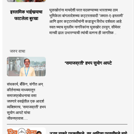
घुसखोरांना मायदेशी परत पाठवण्याच्या भारताच्या ठाम
इस्लामिक भाईचार्‍याचा
भूमिकेला बांगलादेशच्या कट्टरतावादी ‘जमात-ए-इस्लामी’
फाटलेला बुरखा
आणि इतर कट्टरपंथीयांनी कडाडून विरोध दर्शवला आहे.
स्वतःच्याच मुस्लीम नागरिकांना घुसखोर ठरवून, सीमेवर
मानवी ढाल उभारण्याची त्यांची वल्गना ही जागतिक ..
जरुर वाचा
'समाजव्रती' हभप सुयोग आपटे
संघकार्य, बँकिंग, संगीत अन्
कीर्तनाच्या माध्यमातून
समाजप्रबोधनाचा वसा
जपणारे वसईतील एक आदर्श
व्यक्तिमत्त्व, 'समाजव्रती' हभप
सुयोग आपटे यांचा
जीवनप्रवास.....
उद्धव ठाकरे प्रकृतीमुळे, तर आदित्य प्रवृत्तीमुळे मागे