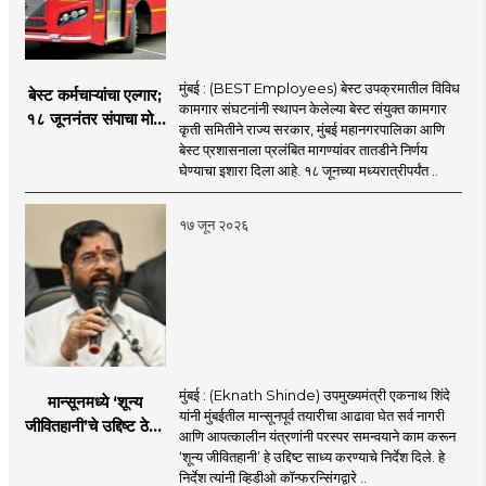
मुंबई : (BEST Employees) बेस्ट उपक्रमातील विविध
बेस्ट कर्मचाऱ्यांचा एल्गार;
कामगार संघटनांनी स्थापन केलेल्या बेस्ट संयुक्त कामगार
१८ जूननंतर संपाचा मोठा
कृती समितीने राज्य सरकार, मुंबई महानगरपालिका आणि
इशारा
बेस्ट प्रशासनाला प्रलंबित मागण्यांवर तातडीने निर्णय
घेण्याचा इशारा दिला आहे. १८ जूनच्या मध्यरात्रीपर्यंत ..
१७ जून २०२६
मुंबई : (Eknath Shinde) उपमुख्यमंत्री एकनाथ शिंदे
मान्सूनमध्ये ‘शून्य
यांनी मुंबईतील मान्सूनपूर्व तयारीचा आढावा घेत सर्व नागरी
जीवितहानी’चे उद्दिष्ट ठेवून
आणि आपत्कालीन यंत्रणांनी परस्पर समन्वयाने काम करून
सर्व यंत्रणांनी काम करावे
‘शून्य जीवितहानी’ हे उद्दिष्ट साध्य करण्याचे निर्देश दिले. हे
: उपमुख्यमंत्री एकनाथ
निर्देश त्यांनी व्हिडीओ कॉन्फरन्सिंगद्वारे ..