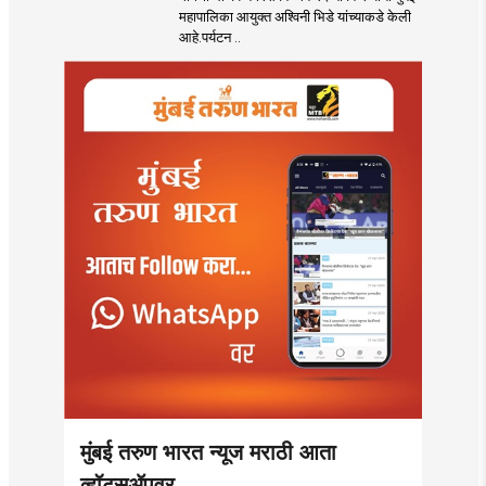
महसूलवाढीच्या दृष्टीने
महापालिका आयुक्त अश्विनी भिडे यांच्याकडे केली
मकरंद नार्वेकर यांचे
आहे.पर्यटन ..
आयुक्तांना पत्र
मुंबई तरुण भारत न्यूज मराठी आता
व्हॉट्सॲपवर