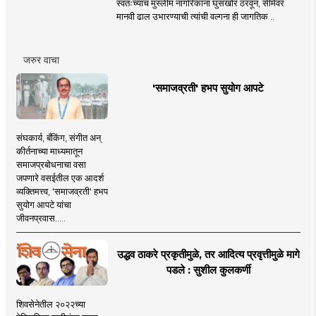
स्वतःच्याच मुस्लीम नागरिकांना घुसखोर ठरवून, सीमेवर
मानवी ढाल उभारण्याची त्यांची वल्गना ही जागतिक ..
जरुर वाचा
'समाजव्रती' हभप सुयोग आपटे
संघकार्य, बँकिंग, संगीत अन्
कीर्तनाच्या माध्यमातून
समाजप्रबोधनाचा वसा
जपणारे वसईतील एक आदर्श
व्यक्तिमत्त्व, 'समाजव्रती' हभप
सुयोग आपटे यांचा
जीवनप्रवास.....
उद्धव ठाकरे प्रकृतीमुळे, तर आदित्य प्रवृत्तीमुळे मागे
पडले : सुशील कुलकर्णी
शिवसेनेतील २०२२च्या