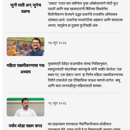
‘उबाठा’ गटात चार वर्षांनंतर पुन्हा अपेक्षेप्रमााणे मोठी फूट
जुनी माती अन् जुनेच
पडली आणि सहा खासदारांनी शिंदेंच्या शिवसेनेत
वळण!
विलीनीकरण केल्याने उद्धव ठाकरेंचे राजकीय अस्तित्वच
धोक्यात आले. ठाकरेंचा पराकोटीचा अहंकार आणि संवादाचा
अभाव, यामुळेच हा दुसर्‍या फुटीचाही अंक ..
१७ जून २०२६
मुख्यमंत्री देवेंद्र फडणवीस यांच्या निर्देशानुसार,
महिला सक्षमीकरणाचा नवा
महसूलमंत्री चंद्रशेखर बावनकुळे यांनी जाहीर केलेला ‘एक
अध्याय
बचत गट, एक हेक्टर जागा’ हा निर्णय महिला सक्षमीकरणाच्या
दिशेने टाकलेले एक ऐतिहासिक पाऊल म्हणावे लागेल. बांबू
आणि चारा लागवडीतून महिलांसाठी शाश्वत ..
१६ जून २०२६
वय वाढल्यावर माणसाला नैसर्गिकरीत्याच थोडीफार
पर्याय थोडा सक्षम करा!
प्रगल्भता येते. राहुल गांधी हे या नियमालाही अपवाद! त्यांना