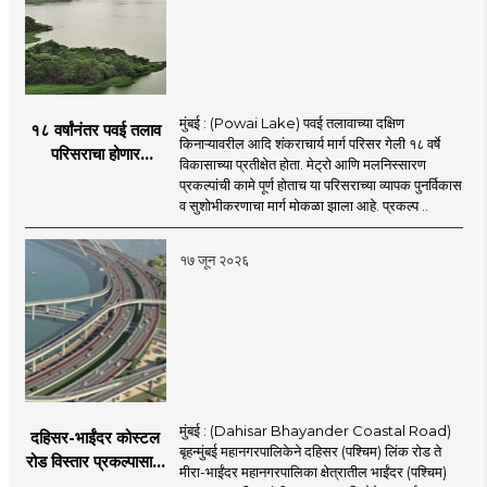
मुंबई : (Powai Lake) पवई तलावाच्या दक्षिण
१८ वर्षांनंतर पवई तलाव
किनाऱ्यावरील आदि शंकराचार्य मार्ग परिसर गेली १८ वर्षे
परिसराचा होणार
विकासाच्या प्रतीक्षेत होता. मेट्रो आणि मलनिस्सारण
कायापालट; मेट्रोचे काम
प्रकल्पांची कामे पूर्ण होताच या परिसराच्या व्यापक पुनर्विकास
पूर्ण होताच पुनर्विकासाला
व सुशोभीकरणाचा मार्ग मोकळा झाला आहे. प्रकल्प ..
सुरुवात;
१७ जून २०२६
मुंबई : (Dahisar Bhayander Coastal Road)
दहिसर-भाईंदर कोस्टल
बृहन्मुंबई महानगरपालिकेने दहिसर (पश्चिम) लिंक रोड ते
रोड विस्तार प्रकल्पासाठी
मीरा-भाईंदर महानगरपालिका क्षेत्रातील भाईंदर (पश्चिम)
52.50 कोटी रुपयांच्या