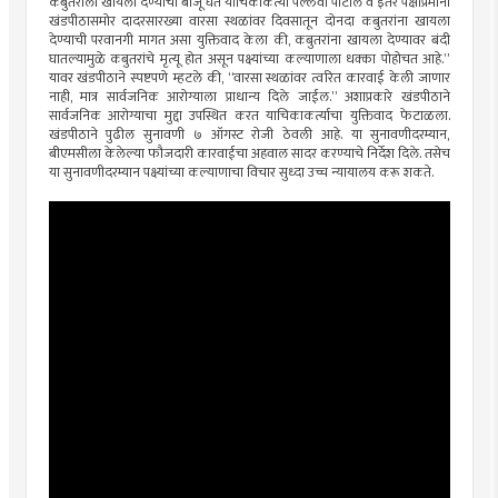
कबुतराला खायला देण्याची बाजू घेत याचिकाकर्त्या पल्लवी पाटील व इतर पक्षीप्रेमींनी
खंडपीठासमोर दादरसारख्या वारसा स्थळांवर दिवसातून दोनदा कबुतरांना खायला
देण्याची परवानगी मागत असा युक्तिवाद केला की, कबुतरांना खायला देण्यावर बंदी
घातल्यामुळे कबुतरांचे मृत्यू होत असून पक्ष्यांच्या कल्याणाला धक्का पोहोचत आहे.”
यावर खंडपीठाने स्पष्टपणे म्हटले की, “वारसा स्थळांवर त्वरित कारवाई केली जाणार
नाही, मात्र सार्वजनिक आरोग्याला प्राधान्य दिले जाईल.” अशाप्रकारे खंडपीठाने
सार्वजनिक आरोग्याचा मुद्दा उपस्थित करत याचिकाकर्त्याचा युक्तिवाद फेटाळला.
खंडपीठाने पुढील सुनावणी ७ ऑगस्ट रोजी ठेवली आहे. या सुनावणीदरम्यान,
बीएमसीला केलेल्या फौजदारी कारवाईचा अहवाल सादर करण्याचे निर्देश दिले. तसेच
या सुनावणीदरम्यान पक्ष्यांच्या कल्याणाचा विचार सुध्दा उच्च न्यायालय करू शकते.