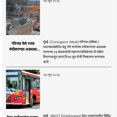
१७ जून २०२६
मुंबई: (Goregaon West) गोरेगाव (पश्चिम )
गोरेगाव येथे रस्ता
स्थानकाबाहेरील बंडू गोरे मार्गाच्या रुंदीकरणात अडथळा
रुंदीकरणात अडथळा
ठरणाऱ्या ४३ बांधकामांचे महानगरपालिकेच्या पी दक्षिण
ठरणाऱ्या ४३ बांधकामांचे
विभागाकडून आज दि१७ जून रोजी निष्कासन करण्यात
निष्कासन
आले...
१७ जून २०२६
मुंबई : (BEST Employees) बेस्ट उपक्रमातील विविध