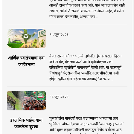
आजही राजकीय वास्तव काय आहे, याचे आकलन होत नाही.
अर्थात, त्यांनी जे राजकीय सल्लागार नेमले आहेत, ते त्यांना
योग्य सल्ला देत नाहीत, अन्यथा ज्या ..
१५ जून २०२६
केंद्र सरकारने १०० टक्के इथेनॉल इंधनवापराला हिरवा
आर्थिक स्वातंत्र्याचा नवा
कंदील देत, देशाच्या ऊर्जा आणि कृषिक्षेत्रात एका
जाहीरनामा
ऐतिहासिक क्रांतीची पायाभरणी केली आहे. या महत्त्वपूर्ण
निर्णयामुळे पेट्रोलवरील अवलंबित्व लक्षणीयरीत्या कमी
होईल. पुढील दोन महिन्यांतच अत्याधुनिक फ्लेस ..
१३ जून २०२६
घुसखोरांना मायदेशी परत पाठवण्याच्या भारताच्या ठाम
इस्लामिक भाईचार्‍याचा
भूमिकेला बांगलादेशच्या कट्टरतावादी ‘जमात-ए-इस्लामी’
फाटलेला बुरखा
आणि इतर कट्टरपंथीयांनी कडाडून विरोध दर्शवला आहे.