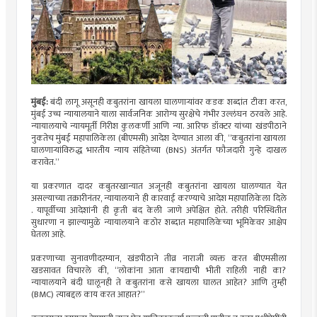
मुंबई:
बंदी लागू असूनही कबुतरांना खायला घालणाऱ्यांवर कडक शब्दांत टीका करत,
मुंबई उच्च न्यायालयाने याला सार्वजनिक आरोग्य सुरक्षेचे गंभीर उल्लंघन ठरवले आहे.
न्यायालयाचे न्यायमूर्ती गिरीश कुलकर्णी आणि न्या. आरिफ डॉक्टर यांच्या खंडपीठाने
नुकतेच मुंबई महापालिकेला (बीएमसी) आदेश देण्यात आला की, “कबुतरांना खायला
घालणाऱ्यांविरुद्ध भारतीय न्याय संहितेच्या (BNS) अंतर्गत फौजदारी गुन्हे दाखल
करावेत.”
या प्रकरणात दादर कबुतरखान्यात अजूनही कबुतरांना खायला घालण्यात येत
असल्याच्या तक्रारीनंतर, न्यायालयाने ही कारवाई करण्याचे आदेश महापालिकेला दिले
. यापूर्वीच्या आदेशांनी ही कृती बंद केली जाणे अपेक्षित होते. तरीही परिस्थितीत
सुधारणा न झाल्यामुळे न्यायालयाने कठोर शब्दात महापालिकेच्या भूमिकेवर आक्षेप
घेतला आहे.
प्रकरणाच्या सुनावणीदरम्यान, खंडपीठाने तीव्र नाराजी व्यक्त करत बीएमसीला
खडसावत विचारले की, “लोकांना आता कायद्याची भीती राहिली नाही का?
न्यायालयाने बंदी घालूनही ते कबुतरांना कसे खायला घालत आहेत? आणि तुम्ही
(BMC) त्याबद्दल काय करत आहात?”