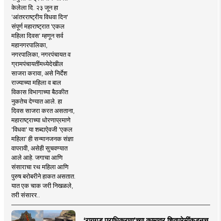
केलेला दि. २३ जून हा
'आंतरराष्ट्रीय विधवा दिन'
संपूर्ण महाराष्ट्रात 'एकल
महिला दिवस' म्हणून सर्व
महानगरपालिका,
नगरपालिका, नगरपंचायत व
ग्रामपंचायतींमध्येदेखील
साजरा करावा, असे निर्देश
राज्याच्या महिला व बाल
विकास विभागाच्या बैठकीत
नुकतेच देण्यात आले. हा
दिवस साजरा करत असताना,
महाराष्ट्राच्या धोरणाप्रमाणे
'विधवा' या शब्दाऐवजी 'एकल
महिला' ही सन्मानजनक संज्ञा
वापरावी, असेही सुचवण्यात
आले आहे. जगाचा आणि
संसाराचा रथ महिला आणि
पुरुष बरोबरीने हाकत असतात.
यात एक चाक जरी निखळले,
तरी संसारर..
‘रायगड प्राधिकरणा’च्या कामावर शिवप्रेमींकडूनच