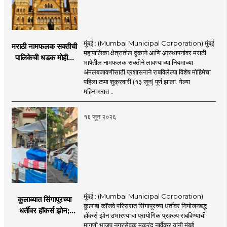
मुंबई : (Mumbai Municipal Corporation) मुंबई
मराठी नामफलक सक्तीची
महापालिका क्षेत्रातील दुकाने आणि आस्थापनांवर मराठी
पालिकेची धडक मोहीम;
भाषेतील नामफलक सक्तीने लावण्याच्या नियमाच्या
१,१२४ दुकानदारांवर
अंमलबजावणीसाठी प्रशासनाने राबविलेल्या विशेष मोहिमेचा
कारवाई
पहिला टप्पा शुक्रवारी (१३ जून) पूर्ण झाला. गेल्या
महिनाभरात ..
१६ जून २०२६
मुंबई : (Mumbai Municipal Corporation)
कुलाब्यात सिंगापूरच्या
कुलाबा कॉजवे परिसरात सिंगापूरच्या धर्तीवर नियोजनबद्ध
धर्तीवर हॉकर्स झोन;
हॉकर्स झोन उभारण्याचा प्रायोगिक प्रकल्प राबविण्याची
पर्यटन आणि
मागणी भाजप नगरसेवक मकरंद नार्वेकर यांनी मुंबई