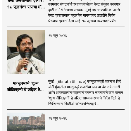
बेस्ट कर्मचाऱ्यांचा एल्गार;
कामगार संघटनांनी स्थापन केलेल्या बेस्ट संयुक्त कामगार
१८ जूननंतर संपाचा मोठा
कृती समितीने राज्य सरकार, मुंबई महानगरपालिका आणि
इशारा
बेस्ट प्रशासनाला प्रलंबित मागण्यांवर तातडीने निर्णय
घेण्याचा इशारा दिला आहे. १८ जूनच्या मध्यरात्रीपर्यंत ..
१७ जून २०२६
मुंबई : (Eknath Shinde) उपमुख्यमंत्री एकनाथ शिंदे
मान्सूनमध्ये ‘शून्य
यांनी मुंबईतील मान्सूनपूर्व तयारीचा आढावा घेत सर्व नागरी
जीवितहानी’चे उद्दिष्ट ठेवून
आणि आपत्कालीन यंत्रणांनी परस्पर समन्वयाने काम करून
सर्व यंत्रणांनी काम करावे
‘शून्य जीवितहानी’ हे उद्दिष्ट साध्य करण्याचे निर्देश दिले. हे
: उपमुख्यमंत्री एकनाथ
निर्देश त्यांनी व्हिडीओ कॉन्फरन्सिंगद्वारे ..
शिंदे
१७ जून २०२६