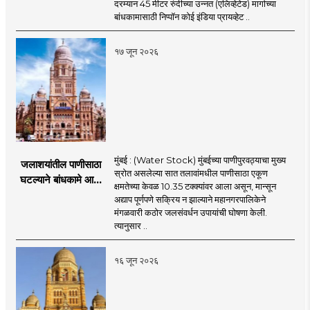
दरम्यान 45 मीटर रुंदीच्या उन्नत (एलिव्हेटेड) मार्गाच्या
पीएमसी प्रस्तावाला
बांधकामासाठी निप्पॉन कोई इंडिया प्रायव्हेट ..
मंजुरीची प्रतीक्षा
१७ जून २०२६
मुंबई : (Water Stock) मुंबईच्या पाणीपुरवठ्याचा मुख्य
जलाशयांतील पाणीसाठा
स्रोत असलेल्या सात तलावांमधील पाणीसाठा एकूण
घटल्याने बांधकामे आणि
क्षमतेच्या केवळ 10.35 टक्क्यांवर आला असून, मान्सून
जलतरण तलावांना
अद्याप पूर्णपणे सक्रिय न झाल्याने महानगरपालिकेने
पाणीपुरवठा बंद;
मंगळवारी कठोर जलसंवर्धन उपायांची घोषणा केली.
व्यावसायिक वापरावरही
त्यानुसार ..
निर्बंध
१६ जून २०२६