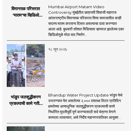
the new era, 'smart' journalism with a view,
need for complementary knowledge to
Mumbai Airport Matam Video
विमानतळ परिसरात
'smart' multimedia for the new era, and
determine a modern role and approach
Controversy मुंबईतील छत्रपती शिवाजी महाराज
'मातम'चा व्हिडिओ
journalism for a 'smart' Maharashtra will
आंतरराष्ट्रीय विमानतळ परिसरात शिया समाजातील काही
that is compatible with culture,
व्हायरल; सुरक्षा व्यवस्थेवर
सदस्य मातम करताना दिसत असल्याचा दावा करण्यात
be the side of the game.
motionlessness and tradition.
गंभीर प्रश्नचिन्ह
आला आहे. बुधवारी सोशल मिडियावर व्हायरल झालेल्या एका
व्हिडिओमुळे मोठा वाद निर्माण ..
१८ जून २०२६
Bhandup Water Project Update भांडुप येथे
भांडुप जलशुद्धीकरण
उभारण्यात येत असलेल्या २,००० दशलक्ष लिटर प्रतिदिन
प्रकल्पाची कामे गतीने
क्षमतेच्या अत्याधुनिक जलशुद्धीकरण प्रकल्पाची कामे
पूर्ण करा - आयुक्त
निर्धारित मुदतीपूर्वी पूर्ण करण्यासाठी सर्व यंत्रणा वेगाने
अश्विनी भिडे यांचे निर्देश
कामाला लावाव्यात, असे निर्देश महानगरपालिका आयुक्त ..