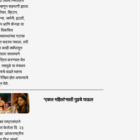
 विशेष निमंत्रित
 म्हणून सहभागी झाला.
िका, ब्रिटन,
न्स, जर्मनी, इटली,
न आणि कॅनडा या
 विकसित
व्यवस्थांच्या गटाचा
त सदस्य नसला, तरी
या काही वर्षांपासून
ताला सातत्याने
त्रित करण्यात येत
 त्यामुळे या मंचावर
ाचे वाढते महत्त्व
रेखित होत असल्याचे
न येते...
'एकल महिलां'साठी पुढचे पाऊल
क्त राष्ट्रसंघाने
ित केलेला दि. २३
हा 'आंतरराष्ट्रीय
ा दिन' संपूर्ण