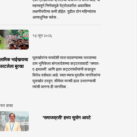
महत्त्वपूर्ण निर्णयामुळे पेट्रोलवरील अवलंबित्व
लक्षणीयरीत्या कमी होईल. पुढील दोन महिन्यांतच
अत्याधुनिक फ्लेस ..
१३ जून २०२६
घुसखोरांना मायदेशी परत पाठवण्याच्या भारताच्या
लामिक भाईचार्‍याचा
ठाम भूमिकेला बांगलादेशच्या कट्टरतावादी ‘जमात-
फाटलेला बुरखा
ए-इस्लामी’ आणि इतर कट्टरपंथीयांनी कडाडून
विरोध दर्शवला आहे. स्वतःच्याच मुस्लीम नागरिकांना
घुसखोर ठरवून, सीमेवर मानवी ढाल उभारण्याची
त्यांची वल्गना ही जागतिक ..
रुर वाचा
'समाजव्रती' हभप सुयोग आपटे