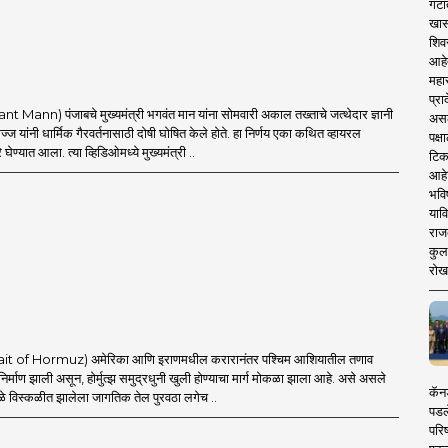
गटा
खास
शिव
आहे
महार
प्रा
t Mann) पंजाबचे मुख्यमंत्री भगवंत मान यांना सोमवारी अकाल तख्ताचे जत्थेदार ज्ञानी
असले
ज यांनी धार्मिक गैरवर्तनासाठी दोषी घोषित केले होते. हा निर्णय एका कथित व्हायरल
पक्
घेण्यात आला. त्या व्हिडिओमध्ये मुख्यमंत्री ..
टिक
आहे
भवि
याव
राज
कुलक
रोख
Strait of Hormuz) अमेरिका आणि इराणमधील करारानंतर पश्चिम आशियातील तणाव
 निर्माण झाली असून, होर्मुत्झ समुद्रधुनी खुली होण्याचा मार्ग मोकळा झाला आहे. असे असले
कॅनड
ामुळे विस्कळीत झालेला जागतिक तेल पुरवठा लगेच ..
पडल
परिष