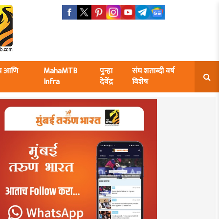
ंघ आणि
MahaMTB
पुन्हा
संघ शताब्दी वर्ष
Infra
देवेंद्र
विशेष