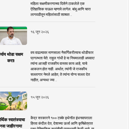
महिला सक्षमीकरणाच्या दिशेने टाकलेले एक
ऐतिहासिक पाऊल म्हणावे लागेल. बांबू आणि चारा
लागवडीतून महिलांसाठी शाश्वत ..
१६ जून २०२६
वय वाढल्यावर माणसाला नैसर्गिकरीत्याच थोडीफार
र्याय थोडा सक्षम
प्रगल्भता येते. राहुल गांधी हे या नियमालाही अपवाद!
करा!
त्यांना आजही राजकीय वास्तव काय आहे, याचे
आकलन होत नाही. अर्थात, त्यांनी जे राजकीय
सल्लागार नेमले आहेत, ते त्यांना योग्य सल्ला देत
नाहीत, अन्यथा ज्या ..
१५ जून २०२६
केंद्र सरकारने १०० टक्के इथेनॉल इंधनवापराला
्थिक स्वातंत्र्याचा
हिरवा कंदील देत, देशाच्या ऊर्जा आणि कृषिक्षेत्रात
नवा जाहीरनामा
एका ऐतिहासिक क्रांतीची पायाभरणी केली आहे. या