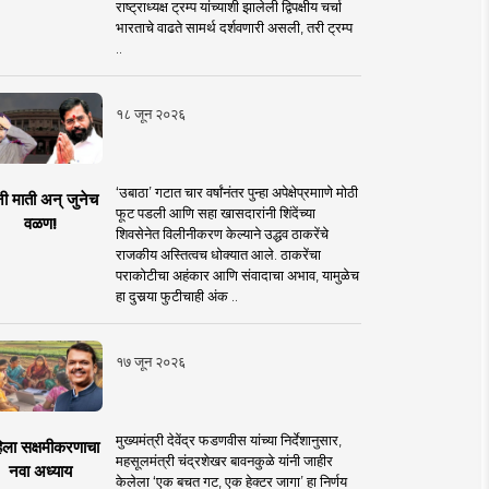
राष्ट्राध्यक्ष ट्रम्प यांच्याशी झालेली द्विपक्षीय चर्चा
भारताचे वाढते सामर्थ दर्शवणारी असली, तरी ट्रम्प
..
१८ जून २०२६
‘उबाठा’ गटात चार वर्षांनंतर पुन्हा अपेक्षेप्रमााणे मोठी
नी माती अन् जुनेच
फूट पडली आणि सहा खासदारांनी शिंदेंच्या
वळण!
शिवसेनेत विलीनीकरण केल्याने उद्धव ठाकरेंचे
राजकीय अस्तित्वच धोक्यात आले. ठाकरेंचा
पराकोटीचा अहंकार आणि संवादाचा अभाव, यामुळेच
हा दुसर्‍या फुटीचाही अंक ..
१७ जून २०२६
मुख्यमंत्री देवेंद्र फडणवीस यांच्या निर्देशानुसार,
िला सक्षमीकरणाचा
महसूलमंत्री चंद्रशेखर बावनकुळे यांनी जाहीर
नवा अध्याय
केलेला ‘एक बचत गट, एक हेक्टर जागा’ हा निर्णय