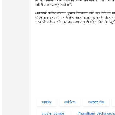
संघर्षात नागरिकांचे रक्षण करण्याची आंतरराष्ट्रीय स्तरावर विनंती केली आ
माहिती एचआरडब्ल्यूने दिली आहे.
थायलंडची अंतरिम पंतप्रधान फुमथम वॆचायाचाय यांनी स्पष्ट केले की, त्यांन
सोडवणार आहेत असे म्हणाले. ते म्हणतात, "आता युद्ध थांबले पाहिजे. पहि
रुग्णालये आणि इतर ठिकाणे बंद करण्यात आली आहेत. अनेकांनी तात्पुरते 
थायलंड
कंबोडिया
क्लस्टर बॉम्ब
cluster bombs
Phumtham Vechayach