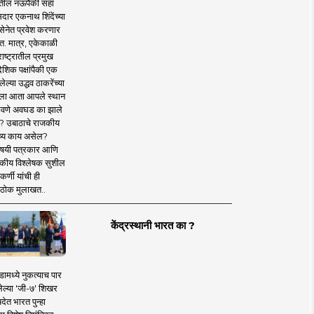
तील नऊपैकी सहा
दार एकनाथ शिंदेंच्या
सेनेत प्रवेश करणार
त. मात्र, एकेकाळी
ाष्ट्रातील प्रमुख
देशिक पक्षांपैकी एक
ल्या उद्धव ठाकरेंच्या
षाला आता आपले स्थान
वणे अवघड का झाले
? उबाठाचे राजकीय
ष्य काय असेल?
िषयी पत्रकार आणि
कीय विश्लेषक सुशील
र्णी यांची ही
ठोक मुलाखत..
केंद्रस्थानी भारत का ?
ामध्ये नुकत्याच पार
ेल्या 'जी-७' शिखर
देत भारत पुन्हा