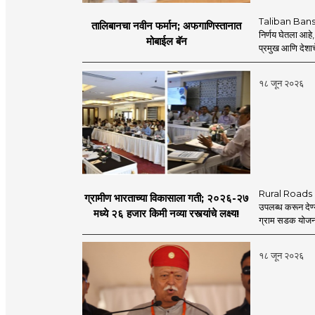
Taliban Bans
तालिबानचा नवीन फर्मान; अफगाणिस्तानात
निर्णय घेतला आहे,
मोबाईल बॅन
प्रमुख आणि देशाचे
१८ जून २०२६
Rural Roads Indi
ग्रामीण भारताच्या विकासाला गती; २०२६-२७
उपलब्ध करून देण्
मध्ये २६ हजार किमी नव्या रस्त्यांचे लक्ष्य!
ग्राम सडक योजना 
१८ जून २०२६