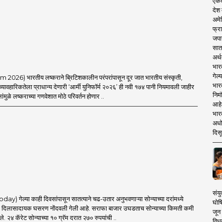
एकदा
देश
अमेर
फ्रा
जपा
सात
अर्थ
भार
गेल्
026) भारतीय लष्कराने ब्रिटिशकालीन परंपरांपासून दूर जात भारतीय संस्कृती,
भार
ावहारिकतेला प्राधान्य देणारी ‘आर्मी युनिफॉर्म २०२६’ ही नवी १७४ पानी नियमावली जाहीर
निमं
ंमुळे लष्कराच्या गणवेशात मोठे परिवर्तन होणार ..
आहे.
भारत
अधो
दिसू
संयु
) गेल्या काही दिवसांपासून सातत्याने चढ-उतार अनुभवणाऱ्या सोन्याच्या दरांमध्ये
घोष
ा दिलासादायक घसरण नोंदवली गेली आहे. सराफा बाजार उघडताच सोन्याच्या किमती कमी
जून 
े. २४ कॅरेट सोन्याच्या १० ग्रॅम दरात २७० रुपयांची ..
विधव