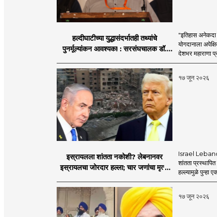
"इतिहास अनेकदा सत
हल्दीघाटीच्या युद्धासंदर्भातही तथ्यांचे
योगदानाला अपेक्षि
पुनर्मूल्यांकन आवश्यक! : सरसंघचालक डॉ.
देशभर महाराणा प्र
मोहनजी भागवत
१७ जून २०२६
Israel Lebanon 
इस्रायलला शांतता नकोशी? लेबनानवर
शांतता प्रस्थापि
इस्रायलचा जोरदार हल्ला; चार जणांचा मृत्यू,
हल्ल्यामुळे पुन्हा 
इराण-अमेरिकेत आरोप-प्रत्यारोप
१७ जून २०२६