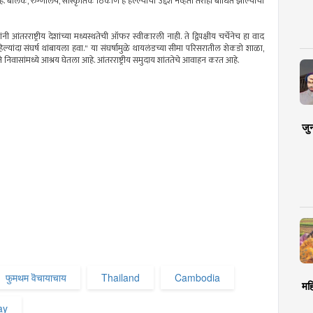
हे. बालक, रुग्णालये, सांस्कृतिक ठिकाणे हे हल्ल्यांचा उद्देश नव्हता तरीही बाधित झाल्याची
ी आंतरराष्ट्रीय देशांच्या मध्यस्थतेची ऑफर स्वीकारली नाही. ते द्विपक्षीय चर्चेनेच हा वाद
ल्यांदा संघर्ष थांबायला हवा." या संघर्षामुळे थायलंडच्या सीमा परिसरातील शेकडो शाळा,
निवासांमध्ये आश्रय घेतला आहे. आंतरराष्ट्रीय समुदाय शांततेचे आवाहन करत आहे.
जु
फुमथम वॆचायाचाय
Thailand
Cambodia
मह
ay