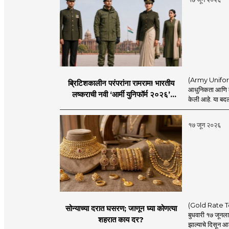
(Army Uniform 2
ब्रिटिशकालीन परंपरांना रामराम! भारतीय
आधुनिकता आणि व्य
लष्कराची नवी ‘आर्मी युनिफॉर्म २०२६’
केली आहे. या बदला
नियमावली लागू
१७ जून २०२६
(Gold Rate Today
सोन्याच्या दरात घसरण; जाणून घ्या कोणत्या
बुधवारी १७ जूनल
शहरात काय दर?
झाल्याचे दिसून आल