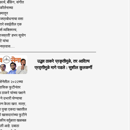
ार्य, बँकिंग, संगीत
कीर्तनाच्या
यमातून
जप्रबोधनाचा वसा
ारे वसईतील एक
श व्यक्तिमत्त्व,
ाजव्रती' हभप सुयोग
े यांचा
प्रवास.....
उद्धव ठाकरे प्रकृतीमुळे, तर आदित्य
प्रवृत्तीमुळे मागे पडले : सुशील कुलकर्णी
सेनेतील २०२२च्या
हासिक फुटीनंतर
व ठाकरे यांच्या पक्षाने
ाने उभारी घेण्याचा
त्न केला खरा. मात्र,
पुन्हा एकदा पक्षातील
 खासदारांच्या फुटीने
कीय वर्तुळात खळबळ
ली आहे. उबाठा