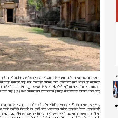
अ
 आहे. दोन्ही देशांनी एकमेकांवर प्रथम गोळीबार केल्याचा आरोप केला आहे. या संघर्षात
गरिकांचाही समावेश आहे. एक लाखांहून अधिक लोक विस्थापित झाले आहेत. ही संघर्षमय
ायलंडने F‑16 विमानातून हल्लेही केले. या संघर्षाची भूमिका पारंपारिक सीमावादावर
हे. १९६२ मध्ये आंतरराष्ट्रीय न्यायालयाने हे मंदिर कंबोडियाच्या ताब्यात दिले, परंतु
ियामधून आपले राजदूत परत बोलावले. सीमा चौकी अल्पावधीसाठी बंद कराव्या लागल्या.
भा
नागरी वस्तीची ठिकाणे नष्ट केली जात असल्याचा आरोप थायलंडने केला. थायलंडनेही
ा वापर आंतरराष्ट्रीय कायद्याच्या चौकटीत नाही म्हणून चर्चा आहे. मानवी हक्क संस्थांनी या