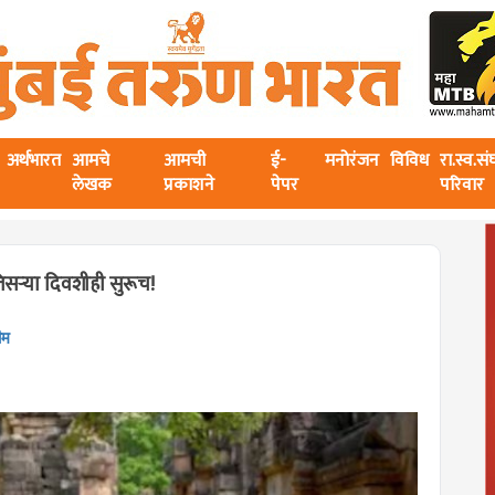
अर्थभारत
आमचे
आमची
ई-
मनोरंजन
विविध
रा.स्व.स
लेखक
प्रकाशने
पेपर
परिवार
िसऱ्या दिवशीही सुरूच!
ीम