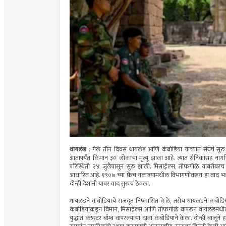
थायलंड
: गेले तीन दिवस थायलंड आणि कंबोडिया यांच्यात संघर्ष सुरु
आतापर्यंत किमान ३० लोकांचा मृत्यू झाला आहे. त्यात सैनिकांसह ना
परिस्थिती २४ जुलैपासून सुरु झाली. मिसाईल्स, तोफगोळे यांबरोबरच थ
आधारित आहे. १९०७ च्या फ्रेंच नकाश्यामधील विभागणीवरून हा वाद भडकला आ
दोन्ही देशांनी यावर वाद सुरुच ठेवला.
थायलंडने कंबोडियाचे राजदूत निष्कासित केले, तसेच थायलंडने कंबोड
कंबोडियाकडून विमान, मिसाईल्स आणि तोफगोळे वापरून थायलंडमधील 
युद्धात क्लस्टर बॉम्ब वापरल्याचा दावा कंबोडियाने केला. दोन्ही बाजूने ह