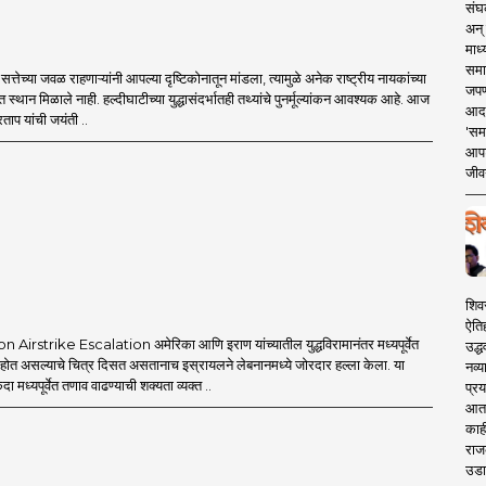
संघक
अन् 
माध्
समा
्तेच्या जवळ राहणाऱ्यांनी आपल्या दृष्टिकोनातून मांडला, त्यामुळे अनेक राष्ट्रीय नायकांच्या
जपण
त स्थान मिळाले नाही. हल्दीघाटीच्या युद्धासंदर्भातही तथ्यांचे पुनर्मूल्यांकन आवश्यक आहे. आज
आदर्
ताप यांची जयंती ..
'सम
आपट
जीवन
शिव
ऐति
Airstrike Escalation अमेरिका आणि इराण यांच्यातील युद्धविरामानंतर मध्यपूर्वेत
उद्ध
त होत असल्याचे चित्र दिसत असतानाच इस्रायलने लेबनानमध्ये जोरदार हल्ला केला. या
नव्य
एकदा मध्यपूर्वेत तणाव वाढण्याची शक्यता व्यक्त ..
प्रय
आता 
काही
राज
उडा