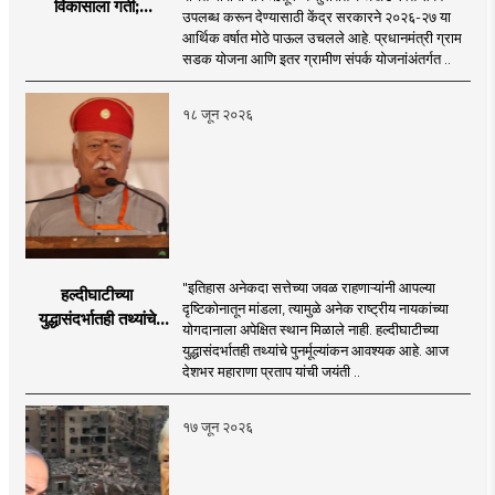
विकासाला गती;
उपलब्ध करून देण्यासाठी केंद्र सरकारने २०२६-२७ या
२०२६-२७ मध्ये २६
आर्थिक वर्षात मोठे पाऊल उचलले आहे. प्रधानमंत्री ग्राम
हजार किमी नव्या रस्त्यांचे
सडक योजना आणि इतर ग्रामीण संपर्क योजनांअंतर्गत ..
लक्ष्य!
१८ जून २०२६
"इतिहास अनेकदा सत्तेच्या जवळ राहणाऱ्यांनी आपल्या
हल्दीघाटीच्या
दृष्टिकोनातून मांडला, त्यामुळे अनेक राष्ट्रीय नायकांच्या
युद्धासंदर्भातही तथ्यांचे
योगदानाला अपेक्षित स्थान मिळाले नाही. हल्दीघाटीच्या
पुनर्मूल्यांकन आवश्यक! :
युद्धासंदर्भातही तथ्यांचे पुनर्मूल्यांकन आवश्यक आहे. आज
सरसंघचालक डॉ.
देशभर महाराणा प्रताप यांची जयंती ..
मोहनजी भागवत
१७ जून २०२६