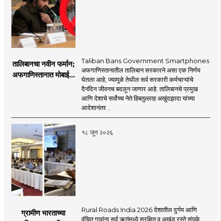
Taliban Bans Government Smartphones
तालिबानचा नवीन फर्मान;
अफगाणिस्तानातील तालिबान सरकारने असा एक निर्णय
अफगाणिस्तानात मोबाईल
घेतला आहे, ज्यामुळे तेथील सर्व सरकारी कर्मचाऱ्यांचे
बॅन
दैनंदिन जीवनच बदलून जाणार आहे. तालिबानचे प्रमुख
आणि देशाचे सर्वोच्च नेते हिबतुल्लाह अखुंदझादा यांच्या
आदेशानंतर ..
१८ जून २०२६
Rural Roads India 2026 देशातील दुर्गम आणि
ग्रामीण भारताच्या
वंचित गावांना सर्व ऋतूंमध्ये सुरक्षित व अखंड रस्ते संपर्क