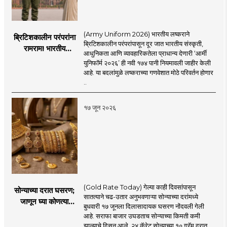
(Army Uniform 2026) भारतीय लष्कराने
ब्रिटिशकालीन परंपरांना
ब्रिटिशकालीन परंपरांपासून दूर जात भारतीय संस्कृती,
रामराम! भारतीय
आधुनिकता आणि व्यावहारिकतेला प्राधान्य देणारी ‘आर्मी
लष्कराची नवी ‘आर्मी
युनिफॉर्म २०२६’ ही नवी १७४ पानी नियमावली जाहीर केली
युनिफॉर्म २०२६’
आहे. या बदलांमुळे लष्कराच्या गणवेशात मोठे परिवर्तन होणार
नियमावली लागू
..
१७ जून २०२६
(Gold Rate Today) गेल्या काही दिवसांपासून
सोन्याच्या दरात घसरण;
सातत्याने चढ-उतार अनुभवणाऱ्या सोन्याच्या दरांमध्ये
जाणून घ्या कोणत्या
बुधवारी १७ जूनला दिलासादायक घसरण नोंदवली गेली
शहरात काय दर?
आहे. सराफा बाजार उघडताच सोन्याच्या किमती कमी
झाल्याचे दिसून आले. २४ कॅरेट सोन्याच्या १० ग्रॅम दरात