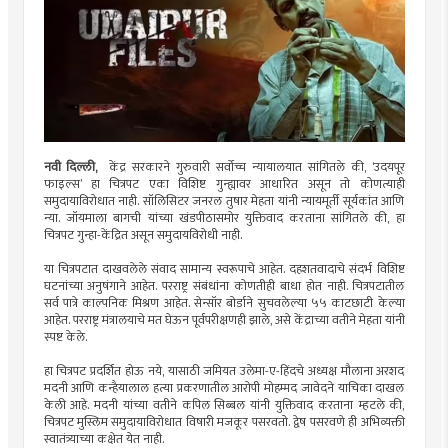
नवी दिल्ली,
केंद्र सरकारने गुरुवारी सर्वोच्च न्यायालयात सांगितले की, ‘उदयपूर
फाइल्स’ हा चित्रपट एका विशिष्ट गुन्ह्यावर आधारित असून तो कोणत्याही
समुदायाविरोधात नाही. सॉलिसिटर जनरल तुषार मेहता यांनी न्यायमूर्ती सूर्यकांत आणि
न्या. जॉयमाला बागची यांच्या खंडपीठासमोर युक्तिवाद करताना सांगितले की, हा
चित्रपट गुन्हा-केंद्रित असून समुदायविरोधी नाही.
या चित्रपटात दाखवलेले संवाद सामान्य स्वरूपाचे आहेत. दहशतवादाचे संदर्भ विशिष्ट
घटनांच्या अनुषंगाने आहेत. परराष्ट्र संबंधांना कोणतीही बाधा होत नाही. चित्रपटातील
सर्व पात्रे काल्पनिक मिश्रण आहेत. सेन्सॉर बोर्डाने सुचवलेल्या ५५ काटछाटी केल्या
आहेत. परराष्ट्र मंत्रालयाचे मत घेऊन पूर्वपरीक्षणही झाले, असे केंद्राच्या वतीने मेहता यांनी
स्पष्ट केले.
हा चित्रपट प्रदर्शित होऊ नये, यासाठी जमियत उलेमा-ए-हिंदचे अध्यक्ष मौलाना अरशद
मदनी आणि कन्हैयालाल हत्या प्रकरणातील आरोपी मोहम्मद जावेदने याचिका दाखल
केली आहे. मदनी यांच्या वतीने कपिल सिब्बल यांनी युक्तिवाद करताना म्हटले की,
चित्रपट मुस्लिम समुदायाविरोधात विषारी मजकूर पसरवतो. द्वेष पसरवणे ही अभिव्यक्ती
स्वातंत्र्याच्या कक्षेत येत नाही.