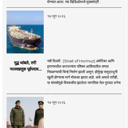
तख्ताच्या निर्णयाने मोठी
घेण्यात आला. त्या व्हिडिओमध्ये मुख्यमंत्री ..
खळबळ
१७ जून २०२६
नवी दिल्ली : (Strait of Hormuz) अमेरिका आणि
युद्ध थांबले, तरी
इराणमधील करारानंतर पश्चिम आशियातील तणाव
जलवाहतुक पूर्वपदावर
निवळण्याची चिन्हे निर्माण झाली असून, होर्मुत्झ समुद्रधुनी
येण्यास होणार विलंब;
खुली होण्याचा मार्ग मोकळा झाला आहे. असे असले तरीही,
अडकलेल्या जहाजांना
या संघर्षामुळे विस्कळीत झालेला जागतिक तेल पुरवठा लगेच
कराराच्या शाश्वततेची
..
चिंता.
१७ जून २०२६