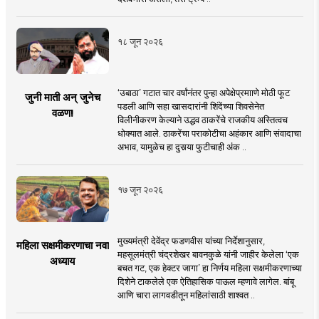
१८ जून २०२६
‘उबाठा’ गटात चार वर्षांनंतर पुन्हा अपेक्षेप्रमााणे मोठी फूट
जुनी माती अन् जुनेच
पडली आणि सहा खासदारांनी शिंदेंच्या शिवसेनेत
वळण!
विलीनीकरण केल्याने उद्धव ठाकरेंचे राजकीय अस्तित्वच
धोक्यात आले. ठाकरेंचा पराकोटीचा अहंकार आणि संवादाचा
अभाव, यामुळेच हा दुसर्‍या फुटीचाही अंक ..
१७ जून २०२६
मुख्यमंत्री देवेंद्र फडणवीस यांच्या निर्देशानुसार,
महिला सक्षमीकरणाचा नवा
महसूलमंत्री चंद्रशेखर बावनकुळे यांनी जाहीर केलेला ‘एक
अध्याय
बचत गट, एक हेक्टर जागा’ हा निर्णय महिला सक्षमीकरणाच्या
दिशेने टाकलेले एक ऐतिहासिक पाऊल म्हणावे लागेल. बांबू
आणि चारा लागवडीतून महिलांसाठी शाश्वत ..