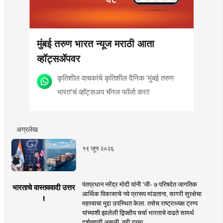
मुंबई तरुण भारत न्यूज मराठी आता
व्हॉट्सॲपवर
कृतिशील वाचकांचे कृतिशील दैनिक 'मुंबई तरुण
भारत'चं व्हॉट्सअप चॅनल फॉलो करा!
अग्रलेख
१९ जून २०२६
पंतप्रधान नरेंद्र मोदी यांनी 'जी- ७ परिषदेत जागतिक
भारताचे वास्तववादी उत्तर
आर्थिक विकासाचे नवे प्रारूप मांडताना, सागरी सुरक्षेचा
!
महत्त्वाचा मुद्दा उपस्थित केला. तसेच राष्ट्राध्यक्ष ट्रम्प
यांच्याशी झालेली द्विपक्षीय चर्चा भारताचे वाढते सामर्थ
दर्शवणारी असली, तरी ट्रम्प ..