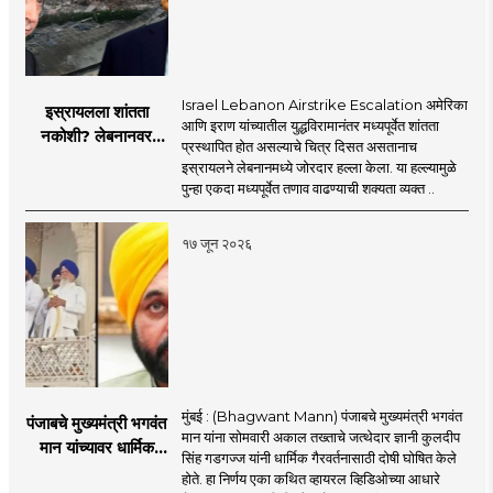
Israel Lebanon Airstrike Escalation अमेरिका
इस्रायलला शांतता
आणि इराण यांच्यातील युद्धविरामानंतर मध्यपूर्वेत शांतता
नकोशी? लेबनानवर
प्रस्थापित होत असल्याचे चित्र दिसत असतानाच
इस्रायलचा जोरदार
इस्रायलने लेबनानमध्ये जोरदार हल्ला केला. या हल्ल्यामुळे
हल्ला; चार जणांचा मृत्यू,
पुन्हा एकदा मध्यपूर्वेत तणाव वाढण्याची शक्यता व्यक्त ..
इराण-अमेरिकेत आरोप-
प्रत्यारोप
१७ जून २०२६
मुंबई : (Bhagwant Mann) पंजाबचे मुख्यमंत्री भगवंत
पंजाबचे मुख्यमंत्री भगवंत
मान यांना सोमवारी अकाल तख्ताचे जत्थेदार ज्ञानी कुलदीप
मान यांच्यावर धार्मिक
सिंह गडगज्ज यांनी धार्मिक गैरवर्तनासाठी दोषी घोषित केले
गैरवर्तनाचा ठपका!;अकाल
होते. हा निर्णय एका कथित व्हायरल व्हिडिओच्या आधारे