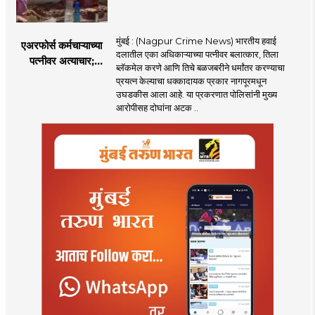
मुंबई : (Nagpur Crime News) भारतीय हवाई
एअरफोर्स कर्मचाऱ्याच्या
दलातील एका अधिकाऱ्याच्या पत्नीवर बलात्कार, तिला
पत्नीवर अत्याचार;
ब्लॅकमेल करणे आणि तिचे बळजबरीने धर्मांतर करण्याचा
नागपुरातील प्रकरणाने
प्रयत्न केल्याचा धक्कादायक प्रकार नागपूरमधून
उडवली खळबळ!
उघडकीस आला आहे. या प्रकरणात पोलिसांनी मुख्य
आरोपीसह दोघांना अटक ..