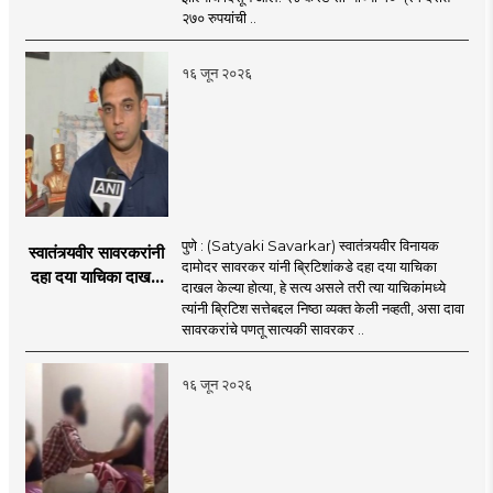
२७० रुपयांची ..
१६ जून २०२६
पुणे : (Satyaki Savarkar) स्वातंत्र्यवीर विनायक
स्वातंत्र्यवीर सावरकरांनी
दामोदर सावरकर यांनी ब्रिटिशांकडे दहा दया याचिका
दहा दया याचिका दाखल
दाखल केल्या होत्या, हे सत्य असले तरी त्या याचिकांमध्ये
केल्या, मात्र
त्यांनी ब्रिटिश सत्तेबद्दल निष्ठा व्यक्त केली नव्हती, असा दावा
ब्रिटिशांप्रति कधीही
सावरकरांचे पणतू सात्यकी सावरकर ..
निष्ठा व्यक्त केली नाही’!
पणतू सात्यकी सावरकर
१६ जून २०२६
यांनी न्यायालयात सादर
केला दावा