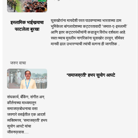
घुसखोरांना मायदेशी परत पाठवण्याच्या भारताच्या ठाम
इस्लामिक भाईचार्‍याचा
भूमिकेला बांगलादेशच्या कट्टरतावादी ‘जमात-ए-इस्लामी’
फाटलेला बुरखा
आणि इतर कट्टरपंथीयांनी कडाडून विरोध दर्शवला आहे.
स्वतःच्याच मुस्लीम नागरिकांना घुसखोर ठरवून, सीमेवर
मानवी ढाल उभारण्याची त्यांची वल्गना ही जागतिक ..
जरुर वाचा
'समाजव्रती' हभप सुयोग आपटे
संघकार्य, बँकिंग, संगीत अन्
कीर्तनाच्या माध्यमातून
समाजप्रबोधनाचा वसा
जपणारे वसईतील एक आदर्श
व्यक्तिमत्त्व, 'समाजव्रती' हभप
सुयोग आपटे यांचा
जीवनप्रवास.....