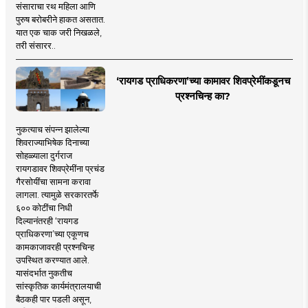
संसाराचा रथ महिला आणि
पुरुष बरोबरीने हाकत असतात.
यात एक चाक जरी निखळले,
तरी संसारर..
‘रायगड प्राधिकरणा’च्या कामावर शिवप्रेमींकडूनच
प्रश्नचिन्ह का?
नुकत्याच संपन्न झालेल्या
शिवराज्याभिषेक दिनाच्या
सोहळ्याला दुर्गराज
रायगडावर शिवप्रेमींना प्रचंड
गैरसोयींचा सामना करावा
लागला. त्यामुळे सरकारतर्फे
६०० कोटींचा निधी
दिल्यानंतरही ‘रायगड
प्राधिकरणा’च्या एकूणच
कामकाजावरही प्रश्नचिन्ह
उपस्थित करण्यात आले.
यासंदर्भात नुकतीच
सांस्कृतिक कार्यमंत्रालयाची
बैठकही पार पडली असून,