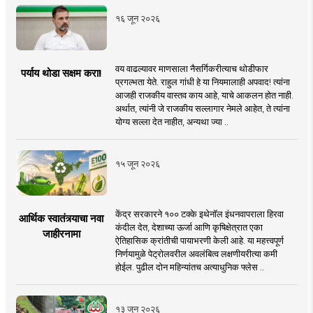
१६ जून २०२६
वय वाढल्यावर माणसाला नैसर्गिकरीत्याच थोडीफार
पर्याय थोडा सक्षम करा!
प्रगल्भता येते. राहुल गांधी हे या नियमालाही अपवाद! त्यांना
आजही राजकीय वास्तव काय आहे, याचे आकलन होत नाही.
अर्थात, त्यांनी जे राजकीय सल्लागार नेमले आहेत, ते त्यांना
योग्य सल्ला देत नाहीत, अन्यथा ज्या ..
१५ जून २०२६
केंद्र सरकारने १०० टक्के इथेनॉल इंधनवापराला हिरवा
आर्थिक स्वातंत्र्याचा नवा
कंदील देत, देशाच्या ऊर्जा आणि कृषिक्षेत्रात एका
जाहीरनामा
ऐतिहासिक क्रांतीची पायाभरणी केली आहे. या महत्त्वपूर्ण
निर्णयामुळे पेट्रोलवरील अवलंबित्व लक्षणीयरीत्या कमी
होईल. पुढील दोन महिन्यांतच अत्याधुनिक फ्लेस ..
१३ जून २०२६