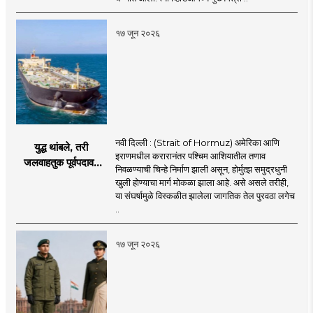
खळबळ
१७ जून २०२६
नवी दिल्ली : (Strait of Hormuz) अमेरिका आणि
युद्ध थांबले, तरी
इराणमधील करारानंतर पश्चिम आशियातील तणाव
जलवाहतुक पूर्वपदावर
निवळण्याची चिन्हे निर्माण झाली असून, होर्मुत्झ समुद्रधुनी
येण्यास होणार विलंब;
खुली होण्याचा मार्ग मोकळा झाला आहे. असे असले तरीही,
अडकलेल्या जहाजांना
या संघर्षामुळे विस्कळीत झालेला जागतिक तेल पुरवठा लगेच
कराराच्या शाश्वततेची
..
चिंता.
१७ जून २०२६