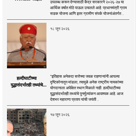
उपलब्ध करून देण्यासाठी केंद्र सरकारने २०२६-२७ या
२०२६-२७ मध्ये २६
आर्थिक वर्षात मोठे पाऊल उचलले आहे. प्रधानमंत्री ग्राम
हजार किमी नव्या रस्त्यांचे
सडक योजना आणि इतर ग्रामीण संपर्क योजनांअंतर्गत ..
लक्ष्य!
१८ जून २०२६
"इतिहास अनेकदा सत्तेच्या जवळ राहणाऱ्यांनी आपल्या
हल्दीघाटीच्या
दृष्टिकोनातून मांडला, त्यामुळे अनेक राष्ट्रीय नायकांच्या
युद्धासंदर्भातही तथ्यांचे
योगदानाला अपेक्षित स्थान मिळाले नाही. हल्दीघाटीच्या
पुनर्मूल्यांकन आवश्यक! :
युद्धासंदर्भातही तथ्यांचे पुनर्मूल्यांकन आवश्यक आहे. आज
सरसंघचालक डॉ.
देशभर महाराणा प्रताप यांची जयंती ..
मोहनजी भागवत
१७ जून २०२६