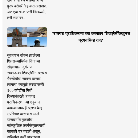
पुरुष बरोबरीने हाकत असतात.
यात एक चाक जरी निखळले,
तरी संसारर..
‘रायगड प्राधिकरणा’च्या कामावर शिवप्रेमींकडूनच
प्रश्नचिन्ह का?
नुकत्याच संपन्न झालेल्या
शिवराज्याभिषेक दिनाच्या
सोहळ्याला दुर्गराज
रायगडावर शिवप्रेमींना प्रचंड
गैरसोयींचा सामना करावा
लागला. त्यामुळे सरकारतर्फे
६०० कोटींचा निधी
दिल्यानंतरही ‘रायगड
प्राधिकरणा’च्या एकूणच
कामकाजावरही प्रश्नचिन्ह
उपस्थित करण्यात आले.
यासंदर्भात नुकतीच
सांस्कृतिक कार्यमंत्रालयाची
बैठकही पार पडली असून,
सचिवांना कृती आराखडा