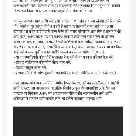
कर्मचारी आणि टीव्हीवर सभागृहाचे कामकाज पाहणाऱ्यांमध्ये दहशत निर्माण
करण्यासाठी होते. विशेषतः शीख फुटीरतावादी नेते गुरपतवंत सिंग पन्नून यांनी धमकी
दिल्याच्या दिवशीच हा प्रकार घडल्यामुळे ते अधिक गंभीर आहे.”
न्या. सुब्रमण्यम प्रसाद आणि न्या. हरीश वाडियानाथन शंकर यांच्या खंडपीठाने विचारले
की, “संसदेत धुर उडवून निषेध करणे हे खरंच दहशतवादी कृत्य आहे का? असा
खोचक प्रश्न करत खंडपीठाने मान्य केले की, संसद परिसरात असा निषेध अत्यंत गंभीर
आहे. परंतु UAPA सारखा कठोर कायदा वापरणे तर्कसंगत आहे आणि तो वापरणे
आवश्यक आहे का, यावर विचार दिल्ली पोलिसांनी केला पाहिजे. याप्रकारे न्यायालयाने
आपले मत व्यक्त करत दोन आरोपींना जामीन मंजूर करत ५० हजार रूपयाचा दंड दिला
आहे. तसेच त्यात पुढील काही शर्तींचे पालन करण्याचा आदेश दिला आहे.
• या प्रकरणाविषयी कोणतीही मुलाखत देऊ नये किंवा पत्रकार परिषद घेऊ नये.
• सोशल मीडियावर कोणतीही पोस्ट करू नये.
• दिल्ली सोडून जाऊ नये.
• प्रत्येक सोमवारी आणि बुधवारी सकाळी १० वाजता पोलिस ठाण्यात हजर राहावे.
उच्च न्यायालयाने दोन आरोपींना जामीन दिला असला, तरी प्रकरणातील अन्य आरोपी
आणि UAPA च्या वापराबाबतचा अंतिम निर्णय अजूनतरी न्यायप्रविष्ट आहे. येणाऱ्या
काळात हा निकाल UAPA च्या अंमलबजावणीसंदर्भात न्यायालयीन तत्त्वे आणि
अधिकारांचे संतुलन कसे राखले जाते, या दृष्टीने महत्त्वाचा ठरणार आहे.