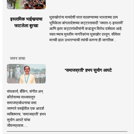
घुसखोरांना मायदेशी परत पाठवण्याच्या भारताच्या ठाम
इस्लामिक भाईचार्‍याचा
भूमिकेला बांगलादेशच्या कट्टरतावादी ‘जमात-ए-इस्लामी’
फाटलेला बुरखा
आणि इतर कट्टरपंथीयांनी कडाडून विरोध दर्शवला आहे.
स्वतःच्याच मुस्लीम नागरिकांना घुसखोर ठरवून, सीमेवर
मानवी ढाल उभारण्याची त्यांची वल्गना ही जागतिक ..
जरुर वाचा
'समाजव्रती' हभप सुयोग आपटे
संघकार्य, बँकिंग, संगीत अन्
कीर्तनाच्या माध्यमातून
समाजप्रबोधनाचा वसा
जपणारे वसईतील एक आदर्श
व्यक्तिमत्त्व, 'समाजव्रती' हभप
सुयोग आपटे यांचा
जीवनप्रवास.....