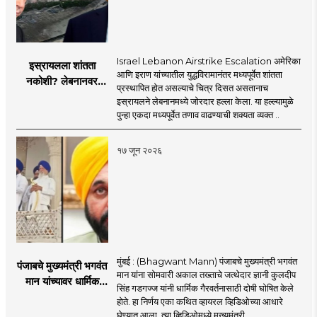
Israel Lebanon Airstrike Escalation अमेरिका
इस्रायलला शांतता
आणि इराण यांच्यातील युद्धविरामानंतर मध्यपूर्वेत शांतता
नकोशी? लेबनानवर
प्रस्थापित होत असल्याचे चित्र दिसत असतानाच
इस्रायलचा जोरदार
इस्रायलने लेबनानमध्ये जोरदार हल्ला केला. या हल्ल्यामुळे
हल्ला; चार जणांचा मृत्यू,
पुन्हा एकदा मध्यपूर्वेत तणाव वाढण्याची शक्यता व्यक्त ..
इराण-अमेरिकेत आरोप-
प्रत्यारोप
१७ जून २०२६
मुंबई : (Bhagwant Mann) पंजाबचे मुख्यमंत्री भगवंत
पंजाबचे मुख्यमंत्री भगवंत
मान यांना सोमवारी अकाल तख्ताचे जत्थेदार ज्ञानी कुलदीप
मान यांच्यावर धार्मिक
सिंह गडगज्ज यांनी धार्मिक गैरवर्तनासाठी दोषी घोषित केले
गैरवर्तनाचा ठपका!;अकाल
होते. हा निर्णय एका कथित व्हायरल व्हिडिओच्या आधारे
तख्ताच्या निर्णयाने मोठी
घेण्यात आला. त्या व्हिडिओमध्ये मुख्यमंत्री ..