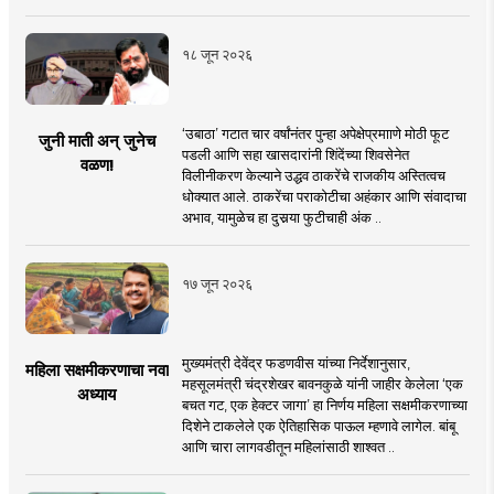
१८ जून २०२६
‘उबाठा’ गटात चार वर्षांनंतर पुन्हा अपेक्षेप्रमााणे मोठी फूट
जुनी माती अन् जुनेच
पडली आणि सहा खासदारांनी शिंदेंच्या शिवसेनेत
वळण!
विलीनीकरण केल्याने उद्धव ठाकरेंचे राजकीय अस्तित्वच
धोक्यात आले. ठाकरेंचा पराकोटीचा अहंकार आणि संवादाचा
अभाव, यामुळेच हा दुसर्‍या फुटीचाही अंक ..
१७ जून २०२६
मुख्यमंत्री देवेंद्र फडणवीस यांच्या निर्देशानुसार,
महिला सक्षमीकरणाचा नवा
महसूलमंत्री चंद्रशेखर बावनकुळे यांनी जाहीर केलेला ‘एक
अध्याय
बचत गट, एक हेक्टर जागा’ हा निर्णय महिला सक्षमीकरणाच्या
दिशेने टाकलेले एक ऐतिहासिक पाऊल म्हणावे लागेल. बांबू
आणि चारा लागवडीतून महिलांसाठी शाश्वत ..