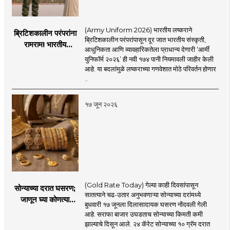
(Army Uniform 2026) भारतीय लष्कराने
ब्रिटिशकालीन परंपरांना
ब्रिटिशकालीन परंपरांपासून दूर जात भारतीय संस्कृती,
रामराम! भारतीय
आधुनिकता आणि व्यावहारिकतेला प्राधान्य देणारी ‘आर्मी
लष्कराची नवी ‘आर्मी
युनिफॉर्म २०२६’ ही नवी १७४ पानी नियमावली जाहीर केली
युनिफॉर्म २०२६’
आहे. या बदलांमुळे लष्कराच्या गणवेशात मोठे परिवर्तन होणार
नियमावली लागू
..
१७ जून २०२६
(Gold Rate Today) गेल्या काही दिवसांपासून
सोन्याच्या दरात घसरण;
सातत्याने चढ-उतार अनुभवणाऱ्या सोन्याच्या दरांमध्ये
जाणून घ्या कोणत्या
बुधवारी १७ जूनला दिलासादायक घसरण नोंदवली गेली
शहरात काय दर?
आहे. सराफा बाजार उघडताच सोन्याच्या किमती कमी
झाल्याचे दिसून आले. २४ कॅरेट सोन्याच्या १० ग्रॅम दरात