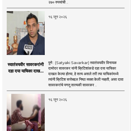
२७० रुपयांची ..
१६ जून २०२६
पुणे : (Satyaki Savarkar) स्वातंत्र्यवीर विनायक
स्वातंत्र्यवीर सावरकरांनी
दामोदर सावरकर यांनी ब्रिटिशांकडे दहा दया याचिका
दहा दया याचिका दाखल
दाखल केल्या होत्या, हे सत्य असले तरी त्या याचिकांमध्ये
केल्या, मात्र
त्यांनी ब्रिटिश सत्तेबद्दल निष्ठा व्यक्त केली नव्हती, असा दावा
ब्रिटिशांप्रति कधीही
सावरकरांचे पणतू सात्यकी सावरकर ..
निष्ठा व्यक्त केली नाही’!
पणतू सात्यकी सावरकर
१६ जून २०२६
यांनी न्यायालयात सादर
केला दावा