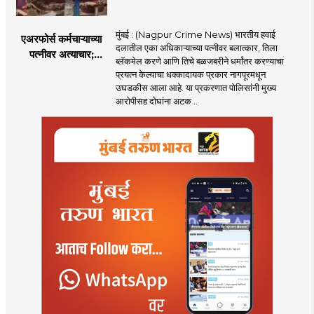
मुंबई : (Nagpur Crime News) भारतीय हवाई
एअरफोर्स कर्मचाऱ्याच्या
दलातील एका अधिकाऱ्याच्या पत्नीवर बलात्कार, तिला
पत्नीवर अत्याचार;
ब्लॅकमेल करणे आणि तिचे बळजबरीने धर्मांतर करण्याचा
नागपुरातील प्रकरणाने
प्रयत्न केल्याचा धक्कादायक प्रकार नागपूरमधून
उडवली खळबळ!
उघडकीस आला आहे. या प्रकरणात पोलिसांनी मुख्य
आरोपीसह दोघांना अटक ..