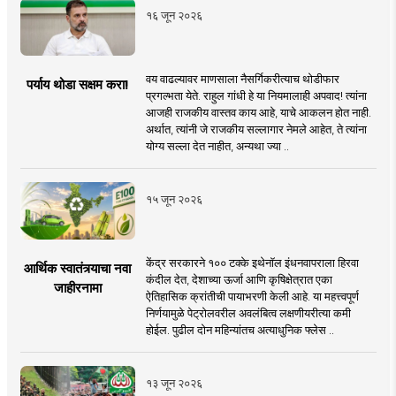
१६ जून २०२६
वय वाढल्यावर माणसाला नैसर्गिकरीत्याच थोडीफार
पर्याय थोडा सक्षम करा!
प्रगल्भता येते. राहुल गांधी हे या नियमालाही अपवाद! त्यांना
आजही राजकीय वास्तव काय आहे, याचे आकलन होत नाही.
अर्थात, त्यांनी जे राजकीय सल्लागार नेमले आहेत, ते त्यांना
योग्य सल्ला देत नाहीत, अन्यथा ज्या ..
१५ जून २०२६
केंद्र सरकारने १०० टक्के इथेनॉल इंधनवापराला हिरवा
आर्थिक स्वातंत्र्याचा नवा
कंदील देत, देशाच्या ऊर्जा आणि कृषिक्षेत्रात एका
जाहीरनामा
ऐतिहासिक क्रांतीची पायाभरणी केली आहे. या महत्त्वपूर्ण
निर्णयामुळे पेट्रोलवरील अवलंबित्व लक्षणीयरीत्या कमी
होईल. पुढील दोन महिन्यांतच अत्याधुनिक फ्लेस ..
१३ जून २०२६