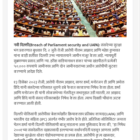
नवी दिल्ली(Breach of Parliament security and UAPA):
संसदेच्या सुरक्षा
भंग प्रकरणात बुधवार दि. २ जुलै रोजी आरोपी नीलम आझाद आणि महेश कुमावत
यांना काही शर्तींवर दिल्ली उच्च न्यायालयाने जामीन मंजूर केला आहे. न्यायमूर्ती
सुब्रमण्यम प्रसाद आणि न्या. हरीश वाडियानाथन शंकर यांच्या खंडपीठाने प्रत्येकी
५०,००० रुपयांचे जामीनपत्र आणि दोन जामीनदारांच्या अधीन आरोपींची सुटका
करण्याचे आदेश दिले.
१३ डिसेंबर २०२३ रोजी, आरोपी नीलम आझाद, सागर शर्मा, मनोरंजन डी आणि अमोल
शिंदे यांनी संसदेच्या परिसरात धुराचे डबे फेकत सरकारचा निषेध केला होता. शर्मा
आणि मनोरंजन डी यांनी लोकसभेच्या गॅलरीतून सभागृहात उडी मारली, तर आझाद
आणि शिंदे यांनी संसद परिसराबाहेर निषेध केला होता. त्याच दिवशी चौघांना अटक
करण्यात आली होती.
दिल्ली पोलिसांनी आरोपींवर बेकायदेशीर क्रियाकलाप प्रतिबंध कायदा(UAPA) आणि
भारतीय दंड संहिता (IPC) अंतर्गत गंभीर आरोप केले होते. अतिरिक्त सॉलिसिटर जनरल
चेतन शर्मा यांनी दिल्ली पोलिसांची बाजू मांडताना असा युक्तिवाद केला की, “हा निषेध
२००१च्या संसदेवरील दहशतवादी हल्ल्याच्या वर्धापनदिनी घडवून आणला आणि
देशाच्या सुरक्षेला धोका पोहोचवण्याचा हा प्रयत्न होता. आरोपींचे कृत्य खासदार,