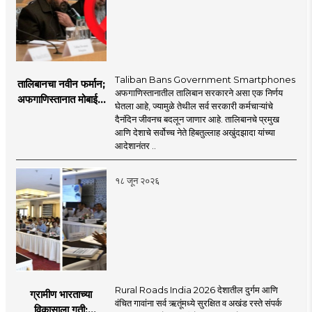
our commitment to the thoughts of the
click!
mahamtb.com
Telegram, MahaMTB WhatsApp Group etc.
'smart' era, information is available in
nation and the national interest...
through social media and advanced avatar
abundance in the Internet-enabled
content. We are coming before you. Role in
information explosion. However, there is a
the new era, 'smart' journalism with a view,
need for complementary knowledge to
Taliban Bans Government Smartphones
तालिबानचा नवीन फर्मान;
'smart' multimedia for the new era, and
determine a modern role and approach
अफगाणिस्तानातील तालिबान सरकारने असा एक निर्णय
अफगाणिस्तानात मोबाईल
journalism for a 'smart' Maharashtra will
घेतला आहे, ज्यामुळे तेथील सर्व सरकारी कर्मचाऱ्यांचे
that is compatible with culture,
बॅन
दैनंदिन जीवनच बदलून जाणार आहे. तालिबानचे प्रमुख
be the side of the game.
motionlessness and tradition.
आणि देशाचे सर्वोच्च नेते हिबतुल्लाह अखुंदझादा यांच्या
आदेशानंतर ..
१८ जून २०२६
Rural Roads India 2026 देशातील दुर्गम आणि
ग्रामीण भारताच्या
वंचित गावांना सर्व ऋतूंमध्ये सुरक्षित व अखंड रस्ते संपर्क
विकासाला गती;