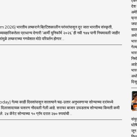
एकदा
देश
अमेर
फ्रा
जपा
026) भारतीय लष्कराने ब्रिटिशकालीन परंपरांपासून दूर जात भारतीय संस्कृती,
सात
ावहारिकतेला प्राधान्य देणारी ‘आर्मी युनिफॉर्म २०२६’ ही नवी १७४ पानी नियमावली जाहीर
अर्थ
ंमुळे लष्कराच्या गणवेशात मोठे परिवर्तन होणार ..
भार
गेल्
भार
निमं
आहे.
भारत
अधो
दिसू
) गेल्या काही दिवसांपासून सातत्याने चढ-उतार अनुभवणाऱ्या सोन्याच्या दरांमध्ये
ा दिलासादायक घसरण नोंदवली गेली आहे. सराफा बाजार उघडताच सोन्याच्या किमती कमी
े. २४ कॅरेट सोन्याच्या १० ग्रॅम दरात २७० रुपयांची ..
संयु
घोष
जून 
विधव