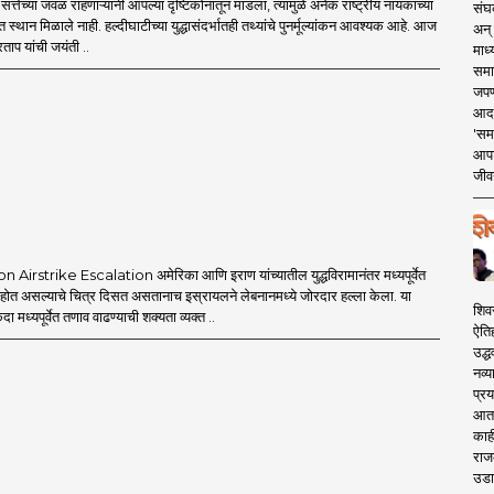
्तेच्या जवळ राहणाऱ्यांनी आपल्या दृष्टिकोनातून मांडला, त्यामुळे अनेक राष्ट्रीय नायकांच्या
संघक
त स्थान मिळाले नाही. हल्दीघाटीच्या युद्धासंदर्भातही तथ्यांचे पुनर्मूल्यांकन आवश्यक आहे. आज
अन् 
ताप यांची जयंती ..
माध्
समा
जपण
आदर्
'सम
आपट
जीवन
Airstrike Escalation अमेरिका आणि इराण यांच्यातील युद्धविरामानंतर मध्यपूर्वेत
त होत असल्याचे चित्र दिसत असतानाच इस्रायलने लेबनानमध्ये जोरदार हल्ला केला. या
शिव
एकदा मध्यपूर्वेत तणाव वाढण्याची शक्यता व्यक्त ..
ऐति
उद्ध
नव्य
प्रय
आता 
काही
राज
उडा