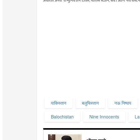
अंधारात अनेक कम्युनिकेशन टॉवर्स, पोलिस स्टेशन, बँका आणि चेकपोस्टनाही
पाकिस्तान
बलुचिस्तान
नऊ निष्पाप
Balochistan
Nine Innocents
La