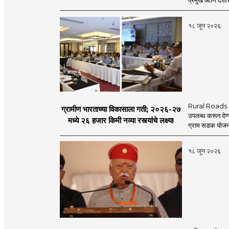
प्रमुख आणि देशाचे
१८ जून २०२६
Rural Roads Indi
ग्रामीण भारताच्या विकासाला गती; २०२६-२७
उपलब्ध करून देण्
मध्ये २६ हजार किमी नव्या रस्त्यांचे लक्ष्य!
ग्राम सडक योजना 
१८ जून २०२६