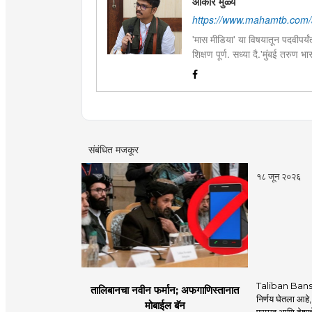
ओंकार मुळ्ये
https://www.mahamtb.com/
'मास मीडिया' या विषयातून पदवीपर्यंत
शिक्षण पूर्ण. सध्या दै.'मुंबई तरुण
इ.ची आवड.लिवोग्राफी भाषाशैलीत वि
संबंधित मजकूर
१८ जून २०२६
Taliban Bans
तालिबानचा नवीन फर्मान; अफगाणिस्तानात
निर्णय घेतला आहे,
मोबाईल बॅन