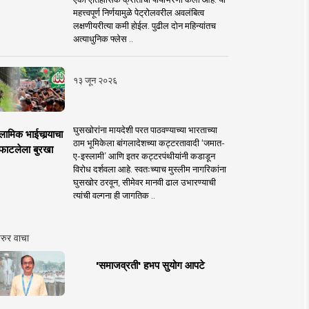
महत्त्वपूर्ण निर्णयामुळे पेट्रोलवरील अवलंबित्व
लक्षणीयरीत्या कमी होईल. पुढील दोन महिन्यांतच
अत्याधुनिक फ्लेस ..
१३ जून २०२६
घुसखोरांना मायदेशी परत पाठवण्याच्या भारताच्या
लामिक भाईचार्‍याचा
ठाम भूमिकेला बांगलादेशच्या कट्टरतावादी ‘जमात-
फाटलेला बुरखा
ए-इस्लामी’ आणि इतर कट्टरपंथीयांनी कडाडून
विरोध दर्शवला आहे. स्वतःच्याच मुस्लीम नागरिकांना
घुसखोर ठरवून, सीमेवर मानवी ढाल उभारण्याची
त्यांची वल्गना ही जागतिक ..
रुर वाचा
'समाजव्रती' हभप सुयोग आपटे