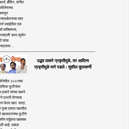
ार्य, बँकिंग, संगीत
कीर्तनाच्या
यमातून
जप्रबोधनाचा वसा
ारे वसईतील एक
श व्यक्तिमत्त्व,
ाजव्रती' हभप सुयोग
े यांचा
प्रवास.....
उद्धव ठाकरे प्रकृतीमुळे, तर आदित्य
प्रवृत्तीमुळे मागे पडले : सुशील कुलकर्णी
सेनेतील २०२२च्या
हासिक फुटीनंतर
व ठाकरे यांच्या पक्षाने
ाने उभारी घेण्याचा
त्न केला खरा. मात्र,
पुन्हा एकदा पक्षातील
 खासदारांच्या फुटीने
कीय वर्तुळात खळबळ
ली आहे. उबाठा