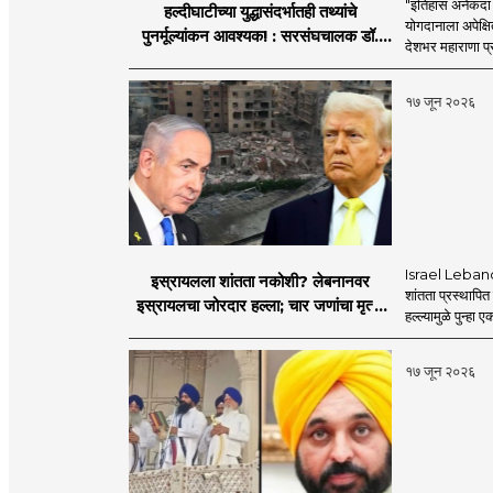
"इतिहास अनेकदा सत
हल्दीघाटीच्या युद्धासंदर्भातही तथ्यांचे
योगदानाला अपेक्षि
पुनर्मूल्यांकन आवश्यक! : सरसंघचालक डॉ.
देशभर महाराणा प्र
मोहनजी भागवत
१७ जून २०२६
Israel Lebanon 
इस्रायलला शांतता नकोशी? लेबनानवर
शांतता प्रस्थापि
इस्रायलचा जोरदार हल्ला; चार जणांचा मृत्यू,
हल्ल्यामुळे पुन्हा 
इराण-अमेरिकेत आरोप-प्रत्यारोप
१७ जून २०२६