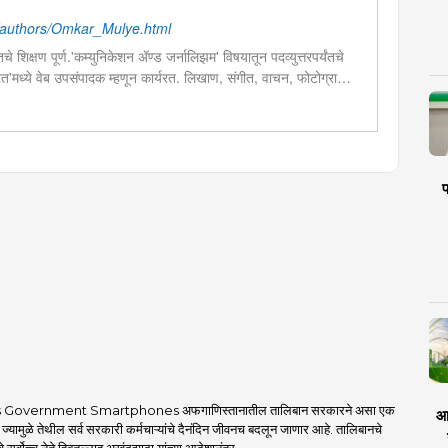
authors/Omkar_Mulye.html
चे शिक्षण पूर्ण.'कम्युनिकेशन ॲण्ड जर्नालिझम' विषयातून पदव्युत्तरपर्यंतचे
 भारत'मध्ये वेब उपसंपादक म्हणून कार्यरत. लिखाण, संगीत, वाचन, फोटोग्राफी,
शेष प्रावीण्य.बालपणापासून रा.स्व.संघाचा स्वयंसेवक
प
 Government Smartphones अफगाणिस्तानातील तालिबान सरकारने असा एक
आर
 ज्यामुळे तेथील सर्व सरकारी कर्मचाऱ्यांचे दैनंदिन जीवनच बदलून जाणार आहे. तालिबानचे