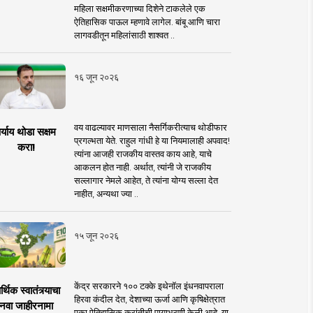
महिला सक्षमीकरणाच्या दिशेने टाकलेले एक
ऐतिहासिक पाऊल म्हणावे लागेल. बांबू आणि चारा
लागवडीतून महिलांसाठी शाश्वत ..
१६ जून २०२६
वय वाढल्यावर माणसाला नैसर्गिकरीत्याच थोडीफार
र्याय थोडा सक्षम
प्रगल्भता येते. राहुल गांधी हे या नियमालाही अपवाद!
करा!
त्यांना आजही राजकीय वास्तव काय आहे, याचे
आकलन होत नाही. अर्थात, त्यांनी जे राजकीय
सल्लागार नेमले आहेत, ते त्यांना योग्य सल्ला देत
नाहीत, अन्यथा ज्या ..
१५ जून २०२६
केंद्र सरकारने १०० टक्के इथेनॉल इंधनवापराला
्थिक स्वातंत्र्याचा
हिरवा कंदील देत, देशाच्या ऊर्जा आणि कृषिक्षेत्रात
नवा जाहीरनामा
एका ऐतिहासिक क्रांतीची पायाभरणी केली आहे. या