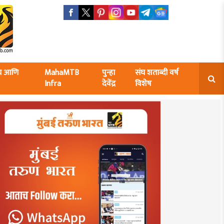
ंघ आणि
MahaMTB
पुन्हा
संघ शताब्दी वर्ष
Infra
देवेंद्र
विशेष