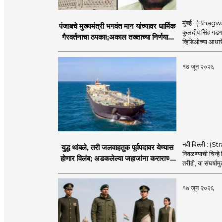
मुंबई : (Bhagwan
पंजाबचे मुख्यमंत्री भगवंत मान यांच्यावर धार्मिक
कुलदीप सिंह गडगज्
गैरवर्तनाचा ठपका!;अकाल तख्ताच्या निर्णयाने
व्हिडिओच्या आधारे 
मोठी खळबळ
१७ जून २०२६
नवी दिल्ली : (
युद्ध थांबले, तरी जलवाहतुक पूर्वपदावर येण्यास
निवळण्याची चिन्हे
होणार विलंब; अडकलेल्या जहाजांना कराराच्या
तरीही, या संघर्ष
शाश्वततेची चिंता.
१७ जून २०२६