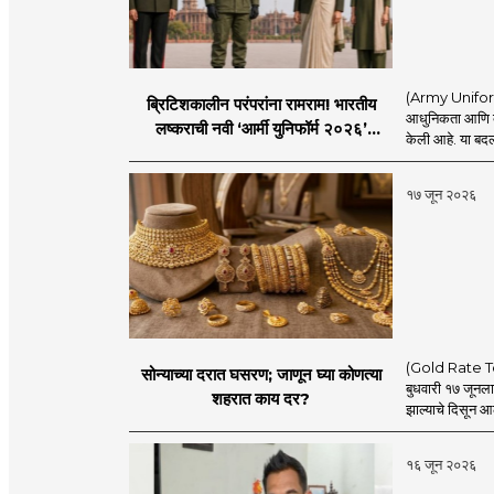
(Army Uniform 2
ब्रिटिशकालीन परंपरांना रामराम! भारतीय
आधुनिकता आणि व्य
लष्कराची नवी ‘आर्मी युनिफॉर्म २०२६’
केली आहे. या बदला
नियमावली लागू
१७ जून २०२६
(Gold Rate Today
सोन्याच्या दरात घसरण; जाणून घ्या कोणत्या
बुधवारी १७ जूनल
शहरात काय दर?
झाल्याचे दिसून आल
१६ जून २०२६