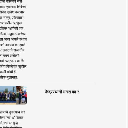
तील नऊपैकी सहा
दार एकनाथ शिंदेंच्या
सेनेत प्रवेश करणार
त. मात्र, एकेकाळी
ाष्ट्रातील प्रमुख
देशिक पक्षांपैकी एक
ल्या उद्धव ठाकरेंच्या
षाला आता आपले स्थान
वणे अवघड का झाले
? उबाठाचे राजकीय
ष्य काय असेल?
िषयी पत्रकार आणि
कीय विश्लेषक सुशील
र्णी यांची ही
ठोक मुलाखत..
केंद्रस्थानी भारत का ?
ामध्ये नुकत्याच पार
ेल्या 'जी-७' शिखर
देत भारत पुन्हा