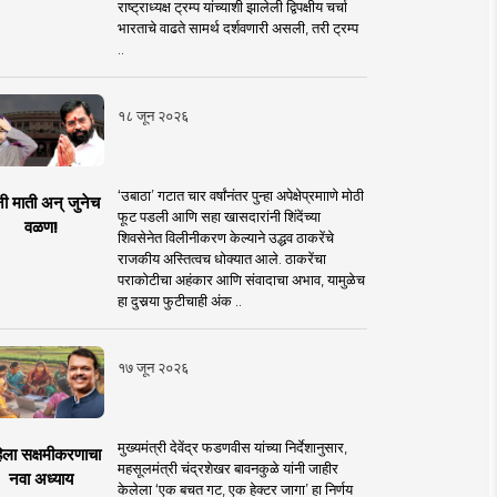
राष्ट्राध्यक्ष ट्रम्प यांच्याशी झालेली द्विपक्षीय चर्चा
भारताचे वाढते सामर्थ दर्शवणारी असली, तरी ट्रम्प
..
१८ जून २०२६
‘उबाठा’ गटात चार वर्षांनंतर पुन्हा अपेक्षेप्रमााणे मोठी
नी माती अन् जुनेच
फूट पडली आणि सहा खासदारांनी शिंदेंच्या
वळण!
शिवसेनेत विलीनीकरण केल्याने उद्धव ठाकरेंचे
राजकीय अस्तित्वच धोक्यात आले. ठाकरेंचा
पराकोटीचा अहंकार आणि संवादाचा अभाव, यामुळेच
हा दुसर्‍या फुटीचाही अंक ..
१७ जून २०२६
मुख्यमंत्री देवेंद्र फडणवीस यांच्या निर्देशानुसार,
िला सक्षमीकरणाचा
महसूलमंत्री चंद्रशेखर बावनकुळे यांनी जाहीर
नवा अध्याय
केलेला ‘एक बचत गट, एक हेक्टर जागा’ हा निर्णय