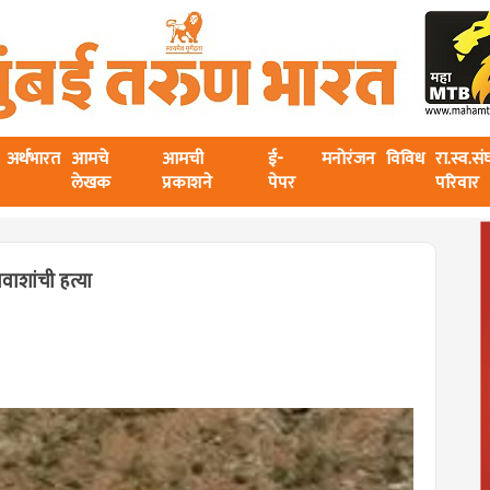
अर्थभारत
आमचे
आमची
ई-
मनोरंजन
विविध
रा.स्व.स
लेखक
प्रकाशने
पेपर
परिवार
वाशांची हत्या