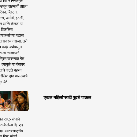
 विशेष निमंत्रित
 म्हणून सहभागी झाला.
िका, ब्रिटन,
न्स, जर्मनी, इटली,
न आणि कॅनडा या
 विकसित
व्यवस्थांच्या गटाचा
त सदस्य नसला, तरी
या काही वर्षांपासून
ताला सातत्याने
त्रित करण्यात येत
 त्यामुळे या मंचावर
ाचे वाढते महत्त्व
रेखित होत असल्याचे
न येते...
'एकल महिलां'साठी पुढचे पाऊल
क्त राष्ट्रसंघाने
ित केलेला दि. २३
हा 'आंतरराष्ट्रीय
ा दिन' संपूर्ण