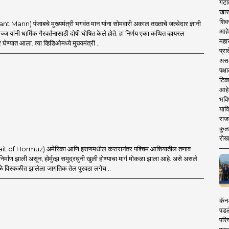
गटा
खास
शिव
t Mann) पंजाबचे मुख्यमंत्री भगवंत मान यांना सोमवारी अकाल तख्ताचे जत्थेदार ज्ञानी
आहे
ज यांनी धार्मिक गैरवर्तनासाठी दोषी घोषित केले होते. हा निर्णय एका कथित व्हायरल
महार
घेण्यात आला. त्या व्हिडिओमध्ये मुख्यमंत्री ..
प्रा
असले
पक्
टिक
आहे
भवि
याव
राज
कुलक
रोख
Strait of Hormuz) अमेरिका आणि इराणमधील करारानंतर पश्चिम आशियातील तणाव
 निर्माण झाली असून, होर्मुत्झ समुद्रधुनी खुली होण्याचा मार्ग मोकळा झाला आहे. असे असले
ामुळे विस्कळीत झालेला जागतिक तेल पुरवठा लगेच ..
कॅनड
पडल
परिष