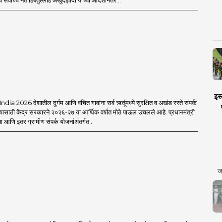
 सर्वोच्च नेते हिबतुल्लाह अखुंदझादा यांच्या आदेशानंतर ..
इस्
a 2026 देशातील दुर्गम आणि वंचित गावांना सर्व ऋतूंमध्ये सुरक्षित व अखंड रस्ते संपर्क
यासाठी केंद्र सरकारने २०२६-२७ या आर्थिक वर्षात मोठे पाऊल उचलले आहे. प्रधानमंत्री
आणि इतर ग्रामीण संपर्क योजनांअंतर्गत ..
ज