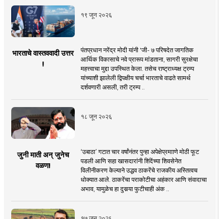
१९ जून २०२६
पंतप्रधान नरेंद्र मोदी यांनी 'जी- ७ परिषदेत जागतिक
भारताचे वास्तववादी उत्तर
आर्थिक विकासाचे नवे प्रारूप मांडताना, सागरी सुरक्षेचा
!
महत्त्वाचा मुद्दा उपस्थित केला. तसेच राष्ट्राध्यक्ष ट्रम्प
यांच्याशी झालेली द्विपक्षीय चर्चा भारताचे वाढते सामर्थ
दर्शवणारी असली, तरी ट्रम्प ..
१८ जून २०२६
‘उबाठा’ गटात चार वर्षांनंतर पुन्हा अपेक्षेप्रमााणे मोठी फूट
जुनी माती अन् जुनेच
पडली आणि सहा खासदारांनी शिंदेंच्या शिवसेनेत
वळण!
विलीनीकरण केल्याने उद्धव ठाकरेंचे राजकीय अस्तित्वच
धोक्यात आले. ठाकरेंचा पराकोटीचा अहंकार आणि संवादाचा
अभाव, यामुळेच हा दुसर्‍या फुटीचाही अंक ..
१७ जून २०२६