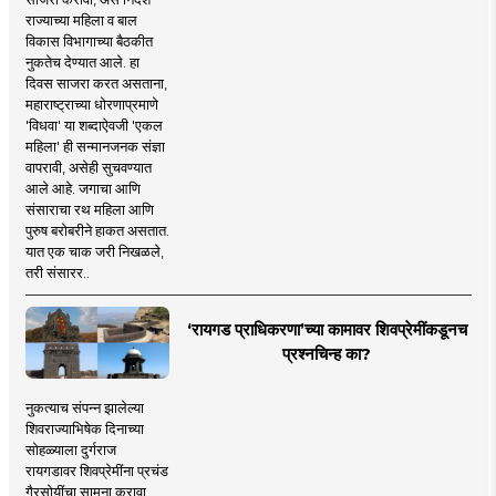
राज्याच्या महिला व बाल
विकास विभागाच्या बैठकीत
नुकतेच देण्यात आले. हा
दिवस साजरा करत असताना,
महाराष्ट्राच्या धोरणाप्रमाणे
'विधवा' या शब्दाऐवजी 'एकल
महिला' ही सन्मानजनक संज्ञा
वापरावी, असेही सुचवण्यात
आले आहे. जगाचा आणि
संसाराचा रथ महिला आणि
पुरुष बरोबरीने हाकत असतात.
यात एक चाक जरी निखळले,
तरी संसारर..
‘रायगड प्राधिकरणा’च्या कामावर शिवप्रेमींकडूनच
प्रश्नचिन्ह का?
नुकत्याच संपन्न झालेल्या
शिवराज्याभिषेक दिनाच्या
सोहळ्याला दुर्गराज
रायगडावर शिवप्रेमींना प्रचंड
गैरसोयींचा सामना करावा