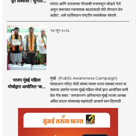
पूर्ण विश्वास! : सुनील
परंपरा आणि भारताच्या गौरवाशी मनापासून जोडले गेले
आंबेकर
असून समाजात रचनात्मक बदलांसाठी मोठे योगदान देत
आहेत", असे प्रतिपादन राष्ट्रीय स्वयंसेवक संघाचे ..
१७ जून २०२६
मुंबई : (Public Awareness Campaign)
भाजप मुंबई महिला
पंतप्रधान नरेंद्र मोदी यांच्या स्वस्त भारत सशक्त भारत या
मोर्चाद्वारा आयोजित 'कमी
संकल्प अंतर्गत भाजप मुंबई महिला मोर्चा द्वारा आयोजित कमी
तेल गॅस बचत ' उपक्रम
तेल गॅस बचत ' जनजागरण अभियानात मुंबई भाजप अध्यक्ष
अमित साटम यांच्यासह महामंत्री आचार्य पवन त्रिपाठी ..