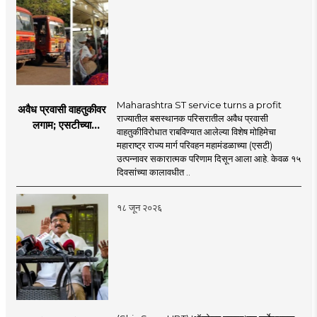
Maharashtra ST service turns a profit
अवैध प्रवासी वाहतुकीवर
राज्यातील बसस्थानक परिसरातील अवैध प्रवासी
लगाम; एसटीच्या
वाहतुकीविरोधात राबविण्यात आलेल्या विशेष मोहिमेचा
उत्पन्नात १५ दिवसांत
महाराष्ट्र राज्य मार्ग परिवहन महामंडळाच्या (एसटी)
४३.८३ कोटींची वाढ!
उत्पन्नावर सकारात्मक परिणाम दिसून आला आहे. केवळ १५
दिवसांच्या कालावधीत ..
१८ जून २०२६