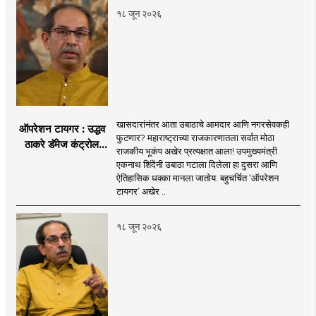
१८ जून २०२६
खासदारांनंतर आता उबाठाचे आमदार आणि नगरसेवकही
ऑपरेशन टायगर : उद्धव
फुटणार? महाराष्ट्राच्या राजकारणातला सर्वात मोठा
ठाकरे डॅमेज कंट्रोल
राजकीय भूकंप अखेर प्रत्यक्षात आला! उपमुख्यमंत्री
करण्यात सपशेल अपयशी!
एकनाथ शिंदेंनी उबाठा गटाला दिलेला हा दुसरा आणि
सहा खासदारांनंतर
ऐतिहासिक धक्का मानला जातोय. बहुचर्चित ‘ऑपरेशन
आमदारांसह नगरसेवकही
टायगर’ अखेर ..
शिंदेंकडे जाण्याच्या चर्चा
सुरू
१८ जून २०२६