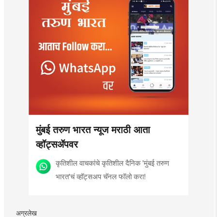
मुंबई तरुण भारत न्यूज मराठी आता
व्हॉट्सॲपवर
कृतिशील वाचकांचे कृतिशील दैनिक 'मुंबई तरुण
भारत'चं व्हॉट्सअप चॅनल फॉलो करा!
अग्रलेख