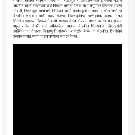
येणाऱ्या आगामी महानगरपालिकेच्या निवडणुकीत उल्हासनगरात शिवसेना पक्षाचे
जास्तीत जास्त नगरसेवक कसे निवडून आणता येतील. या पार्श्वभूमीवर शिवसेना सदस्य
नोंदणी, निवडणूक आयोगाचे नियोजन आणि कार्यपद्धती यासंबंधी सखोल चर्चा या
बैठकीत करण्यात आली. महापालिकेच्या निवडणुकीच्या पार्श्वभूमीवर उल्हासनगरात
शिवसेना पक्षाच्या दिग्गज नेत्यांची आढावा बैठक घेण्यात येणार असल्याचे महानगर
प्रमुख राजेंद्र चौधरी यांनी सांगितले.या आढावा बैठकीत शिवसेनेच्या शिलेदारांनी
उपस्थिततांना येणाऱ्या निवडणुकी संदर्भात मार्गदर्शन केले. या बैठकीत शिवसेनेने
उल्हासनगरात भगवा फडकवण्याचा संकल्प केला.