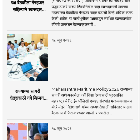
(Shiv Sena UBT) 'ऑपरेशन टायगर'च्या चर्चेदरम्यान
पक्ष बैठकीला गैरहजर
उद्धव ठाकरे यांच्या शिवसेनेतील सहा खासदारांनी पक्षाच्या
राहिल्याने खासदार
महत्त्वाच्या बैठकीला गैरहजर राहत बंडाची चिन्हे अधिक स्पष्ट
अपात्र ठरू शकतात का?
केली आहेत. या पार्श्वभूमीवर पक्षाकडून संबंधित खासदारांवर
व्हीप आणि कायदा नेमकं
व्हीपचे उल्लंघन केल्याप्रकरणी ..
काय सांगतो?
१८ जून २०२६
Maharashtra Maritime Policy 2026 राज्याच्या
राज्याच्या सागरी
सागरी अर्थव्यवस्थेला नवी दिशा देण्यासाठी प्रस्तावित
क्षेत्रासाठी नवे व्हिजन;
महाराष्ट्र मेरीटाईम पॉलिसी २०२६ संदर्भात मत्स्यव्यवसाय व
'महाराष्ट्र मेरीटाईम
बंदरे मंत्री नितेश राणे यांच्या अध्यक्षतेखाली सविस्तर आढावा
पॉलिसी २०२६'चा
बैठक आयोजित करण्यात आली. राज्यातील ..
प्रस्ताव
१८ जून २०२६