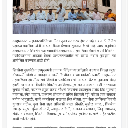
उल्हासनगर :
महानगरपालिकेच्या निवडणुका लवकरच होणार आहेत. यासाठी विविध
पक्षाच्या पदाधिकाऱ्यांनी आढावा बैठक घेण्यास सुरुवात केली आहे. त्याच अनुषंगाने
उल्हासनगरात शिवसेना पक्षाच्यावतीने उल्हासनगर महापालिका क्षेत्रातील सर्व शिवसेना
पदाधिकाऱ्यांची आढावा बैठक उल्हासनगरातील सी ब्लॉक येथील गुरुद्वारा येथे
आयोजित करण्यात आली होती.
शिवसेना मुख्यनेते व उपमुख्यमंत्री एकनाथ शिंदे यांच्या आदेशाने कल्याण जिल्हा प्रमुख
गोपाळजी लांडगे व आमदार बालाजी किणीकर यांच्या मार्गदर्शनाखाली उल्हासनगर
महापालिका क्षेत्रातील सर्व शिवसेना पदाधिकाऱ्यांची आढावा बैठक नुकताच संपन्न
झाली. या आढावा बैठकीत शिवसेना उपजिल्हाप्रमुख अरुण आशान माजी नगराध्यक्ष
सुनील चौधरी, महानगर प्रमुख राजेंद्र चौधरी, शिवसेना शहरप्रमुख राजेंद्र सिंह भुल्लर(
महाराज), रमेश चव्हाण, कल्याण लोकसभा सचिव तिरुपती रेड्डी, महिला शहर संघटक
मनीषा भानुशाली, माजी नगरसेवक कळवंत सिंह सोहता, युवा सेना उपजिल्हाधिकारी
युवराज पाटील, युवा सेना शहर अधिकारी बाळा श्रीखंडे, सुशील पवार, , शिवसेना
उपशहर प्रमुख, सुरेश सोनवणे, जयकुमार केनी, गजानन बामणकर, जितू उपाध्याय,
संदीप गायकवाड, शिवसेना विभागप्रमुख प्रमोद पांडेय ज्ञानेश्वर मरसाळे, महेंद्र पाटील
आधी उपस्थित होते.