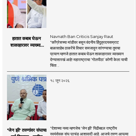
Navnath Ban Criticis Sanjay Raut
हातात कबाब घेऊन
"काँग्रेसच्या मांडीवर बसून वंदनीय हिंदुह्रदयसम्राट
शाकाहारावर व्याख्यान
बाळासाहेब ठाकरेंचे विचार समजावून सांगण्याचा तुमचा
देण्यासारखा राऊत यांचा
प्रयत्न म्हणजे हातात कबाब घेऊन शाकाहारावर व्याख्यान
प्रयत्न - नवनाथ बन
देण्यासारखं आहे! महाराष्ट्राचा ‘गोलपीठा’ कोणी केला याची
चिंता ..
१८ जून २०२६
"देशाच्या नव्या म्हणजेच 'जेन झी' पिढीबद्दल राष्ट्रीय
'जेन झी' तरुणांवर संघाचा
स्वयंसेवक संघ प्रचंड आशावादी आहे. आजचे तरुण आपल्या