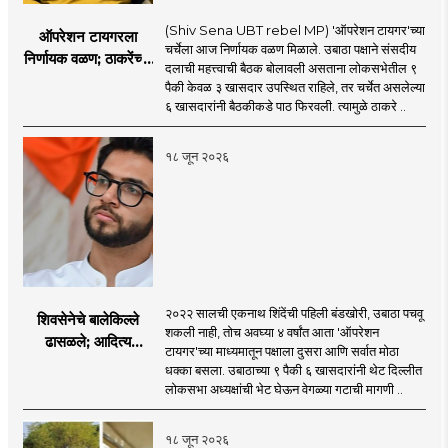
(Shiv Sena UBT rebel MP) 'ऑपरेशन टायगर'च्या
ऑपरेशन टायगरला
चर्चेला आज निर्णायक वळण मिळाले. उबाठा पक्षाने संसदीय
निर्णायक वळण; ठाकरेंच्या
दलाची महत्त्वाची बैठक बोलावली असताना लोकसभेतील ९
बैठकीला ६ खासदार
पैकी केवळ ३ खासदार उपस्थित राहिले, तर चर्चेत असलेल्या
गैरहजर, थेट शिंदे सेनेत
६ खासदारांनी बैठकीकडे पाठ फिरवली. त्यामुळे ठाकरे ..
विलीन होण्याचा प्रस्ताव?
१८ जून २०२६
२०२२ सालची एकनाथ शिंदेंची पहिली बंडखोरी, उबाठा पचवू
शिवसेनेचे बालेकिल्ले
शकली नाही, तोच अवघ्या ४ वर्षांत आता 'ऑपरेशन
ढासळले; आदित्य
टायगर'च्या माध्यमातून पक्षाला दुसरा आणि सर्वात मोठा
ठाकरेंच्या नेतृत्वावरच
धक्का बसला. उबाठाच्या ९ पैकी ६ खासदारांनी थेट दिल्लीत
प्रश्नचिन्ह? ठाकरे ब्रँड
लोकसभा अध्यक्षांची भेट घेऊन वेगळ्या गटाची मागणी ..
नेमका कुठे चुकला?
१८ जून २०२६