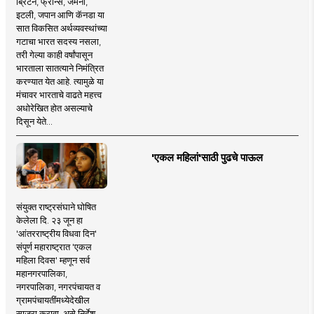
ब्रिटन, फ्रान्स, जर्मनी,
इटली, जपान आणि कॅनडा या
सात विकसित अर्थव्यवस्थांच्या
गटाचा भारत सदस्य नसला,
तरी गेल्या काही वर्षांपासून
भारताला सातत्याने निमंत्रित
करण्यात येत आहे. त्यामुळे या
मंचावर भारताचे वाढते महत्त्व
अधोरेखित होत असल्याचे
दिसून येते...
'एकल महिलां'साठी पुढचे पाऊल
संयुक्त राष्ट्रसंघाने घोषित
केलेला दि. २३ जून हा
'आंतरराष्ट्रीय विधवा दिन'
संपूर्ण महाराष्ट्रात 'एकल
महिला दिवस' म्हणून सर्व
महानगरपालिका,
नगरपालिका, नगरपंचायत व
ग्रामपंचायतींमध्येदेखील
साजरा करावा, असे निर्देश