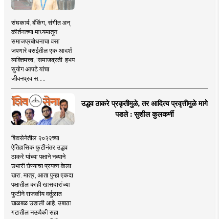
संघकार्य, बँकिंग, संगीत अन्
कीर्तनाच्या माध्यमातून
समाजप्रबोधनाचा वसा
जपणारे वसईतील एक आदर्श
व्यक्तिमत्त्व, 'समाजव्रती' हभप
सुयोग आपटे यांचा
जीवनप्रवास.....
उद्धव ठाकरे प्रकृतीमुळे, तर आदित्य प्रवृत्तीमुळे मागे
पडले : सुशील कुलकर्णी
शिवसेनेतील २०२२च्या
ऐतिहासिक फुटीनंतर उद्धव
ठाकरे यांच्या पक्षाने नव्याने
उभारी घेण्याचा प्रयत्न केला
खरा. मात्र, आता पुन्हा एकदा
पक्षातील काही खासदारांच्या
फुटीने राजकीय वर्तुळात
खळबळ उडाली आहे. उबाठा
गटातील नऊपैकी सहा