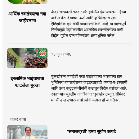
केंद्र सरकारने १०० टक्के इथेनॉल इंधनवापराला हिरवा
आर्थिक स्वातंत्र्याचा नवा
कंदील देत, देशाच्या ऊर्जा आणि कृषिक्षेत्रात एका
जाहीरनामा
ऐतिहासिक क्रांतीची पायाभरणी केली आहे. या महत्त्वपूर्ण
निर्णयामुळे पेट्रोलवरील अवलंबित्व लक्षणीयरीत्या कमी
होईल. पुढील दोन महिन्यांतच अत्याधुनिक फ्लेस ..
१३ जून २०२६
घुसखोरांना मायदेशी परत पाठवण्याच्या भारताच्या ठाम
इस्लामिक भाईचार्‍याचा
भूमिकेला बांगलादेशच्या कट्टरतावादी ‘जमात-ए-इस्लामी’
फाटलेला बुरखा
आणि इतर कट्टरपंथीयांनी कडाडून विरोध दर्शवला आहे.
स्वतःच्याच मुस्लीम नागरिकांना घुसखोर ठरवून, सीमेवर
मानवी ढाल उभारण्याची त्यांची वल्गना ही जागतिक ..
जरुर वाचा
'समाजव्रती' हभप सुयोग आपटे