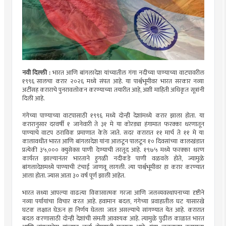
नवी दिल्ली :
भारत आणि बांगलादेश यांच्यातील गंगा नदीच्या पाण्याच्या वाटपावरील
१९९६ सालचा करार २०२६ मध्ये संपत आहे. या पार्श्वभूमीवर भारत सरकार नव्या
अटींसह कराराचे पुनरावलोकन करण्याच्या तयारीत आहे, अशी माहिती अधिकृत सूत्रांनी
दिली आहे.
गंगेच्या पाण्याच्या वाटपासाठी १९९६ मध्ये दोन्ही देशांमध्ये करार झाला होता. या
करारानुसार दरवर्षी १ जानेवारी ते ३१ मे या कोरड्या हंगामात फरक्का धरणातून
पाण्याचे वाटप ठराविक प्रमाणात केले जाते. सदर करारात ११ मार्च ते ११ मे या
कालावधीत भारत आणि बांगलादेश यांना आलटून पालटून १० दिवसांच्या कालखंडात
प्रत्येकी ३५,००० क्युसेक्स पाणी देण्याची तरतूद आहे. १९७५ मध्ये फरक्का धरण
कार्यरत झाल्यानंतर भारताने हुगळी नदीकडे पाणी वळवले होते, ज्यामुळे
बांगलादेशमध्ये पाण्याची टंचाई जाणवू लागली. त्या पार्श्वभूमीवर हा करार करण्यात
आला होता. ज्यास आता ३० वर्ष पूर्ण झाली आहेत.
भारत सध्या आपल्या वाढत्या विकासात्मक गरजा आणि जलव्यवस्थापनाच्या दृष्टीने
नव्या पर्यायांचा विचार करत आहे. हवामान बदल, गंगेच्या प्रवाहातील घट यासारखे
घटक लक्षात घेऊन हा निर्णय घेतला जात असल्याचे सांगण्यात येत आहे. करारात
बदल करणासाठी दोन्ही देशांची संमती आवश्यक आहे. त्यामुळे पुढील काळात भारत