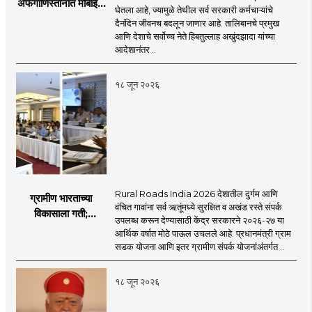
अफगाणिस्तानात मोबाईल
journalism for a 'smart' Maharashtra will
घेतला आहे, ज्यामुळे तेथील सर्व सरकारी कर्मचाऱ्यांचे
that is compatible with culture,
बॅन
दैनंदिन जीवनच बदलून जाणार आहे. तालिबानचे प्रमुख
be the side of the game.
motionlessness and tradition.
आणि देशाचे सर्वोच्च नेते हिबतुल्लाह अखुंदझादा यांच्या
आदेशानंतर ..
१८ जून २०२६
Rural Roads India 2026 देशातील दुर्गम आणि
ग्रामीण भारताच्या
वंचित गावांना सर्व ऋतूंमध्ये सुरक्षित व अखंड रस्ते संपर्क
विकासाला गती;
उपलब्ध करून देण्यासाठी केंद्र सरकारने २०२६-२७ या
२०२६-२७ मध्ये २६
आर्थिक वर्षात मोठे पाऊल उचलले आहे. प्रधानमंत्री ग्राम
हजार किमी नव्या रस्त्यांचे
सडक योजना आणि इतर ग्रामीण संपर्क योजनांअंतर्गत ..
लक्ष्य!
१८ जून २०२६