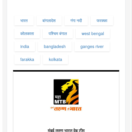
भारत
बांगलादेश
गंगा नदी
फरक्का
कोलकाता
पश्चिम बंगाल
west bengal
india
bangladesh
ganges river
farakka
kolkata
मुंबई तरुण भारत वेब टीम