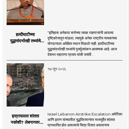
"इतिहास अनेकदा सत्तेच्या जवळ राहणाऱ्यांनी आपल्या
हल्दीघाटीच्या
दृष्टिकोनातून मांडला, त्यामुळे अनेक राष्ट्रीय नायकांच्या
युद्धासंदर्भातही तथ्यांचे
योगदानाला अपेक्षित स्थान मिळाले नाही. हल्दीघाटीच्या
पुनर्मूल्यांकन आवश्यक! :
युद्धासंदर्भातही तथ्यांचे पुनर्मूल्यांकन आवश्यक आहे. आज
सरसंघचालक डॉ.
देशभर महाराणा प्रताप यांची जयंती ..
मोहनजी भागवत
१७ जून २०२६
Israel Lebanon Airstrike Escalation अमेरिका
इस्रायलला शांतता
आणि इराण यांच्यातील युद्धविरामानंतर मध्यपूर्वेत शांतता
नकोशी? लेबनानवर
प्रस्थापित होत असल्याचे चित्र दिसत असतानाच
इस्रायलचा जोरदार