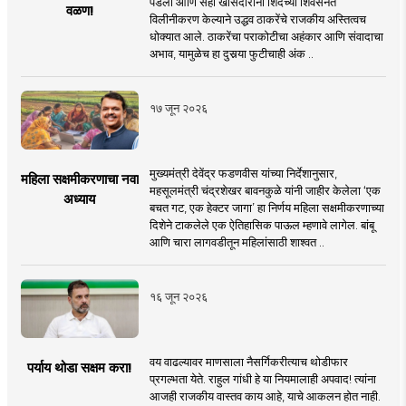
पडली आणि सहा खासदारांनी शिंदेंच्या शिवसेनेत
वळण!
विलीनीकरण केल्याने उद्धव ठाकरेंचे राजकीय अस्तित्वच
धोक्यात आले. ठाकरेंचा पराकोटीचा अहंकार आणि संवादाचा
अभाव, यामुळेच हा दुसर्‍या फुटीचाही अंक ..
१७ जून २०२६
मुख्यमंत्री देवेंद्र फडणवीस यांच्या निर्देशानुसार,
महिला सक्षमीकरणाचा नवा
महसूलमंत्री चंद्रशेखर बावनकुळे यांनी जाहीर केलेला ‘एक
अध्याय
बचत गट, एक हेक्टर जागा’ हा निर्णय महिला सक्षमीकरणाच्या
दिशेने टाकलेले एक ऐतिहासिक पाऊल म्हणावे लागेल. बांबू
आणि चारा लागवडीतून महिलांसाठी शाश्वत ..
१६ जून २०२६
वय वाढल्यावर माणसाला नैसर्गिकरीत्याच थोडीफार
पर्याय थोडा सक्षम करा!
प्रगल्भता येते. राहुल गांधी हे या नियमालाही अपवाद! त्यांना
आजही राजकीय वास्तव काय आहे, याचे आकलन होत नाही.