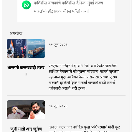
कृतिशील वाचकांचे कृतिशील दैनिक 'मुंबई तरुण
भारत'चं व्हॉट्सअप चॅनल फॉलो करा!
अग्रलेख
१९ जून २०२६
पंतप्रधान नरेंद्र मोदी यांनी 'जी- ७ परिषदेत जागतिक
भारताचे वास्तववादी उत्तर
आर्थिक विकासाचे नवे प्रारूप मांडताना, सागरी सुरक्षेचा
!
महत्त्वाचा मुद्दा उपस्थित केला. तसेच राष्ट्राध्यक्ष ट्रम्प
यांच्याशी झालेली द्विपक्षीय चर्चा भारताचे वाढते सामर्थ
दर्शवणारी असली, तरी ट्रम्प ..
१८ जून २०२६
‘उबाठा’ गटात चार वर्षांनंतर पुन्हा अपेक्षेप्रमााणे मोठी फूट
जुनी माती अन् जुनेच