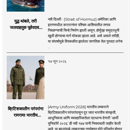
नवी दिल्ली : (Strait of Hormuz) अमेरिका आणि
युद्ध थांबले, तरी
इराणमधील करारानंतर पश्चिम आशियातील तणाव
जलवाहतुक पूर्वपदावर
निवळण्याची चिन्हे निर्माण झाली असून, होर्मुत्झ समुद्रधुनी
येण्यास होणार विलंब;
खुली होण्याचा मार्ग मोकळा झाला आहे. असे असले तरीही,
अडकलेल्या जहाजांना
या संघर्षामुळे विस्कळीत झालेला जागतिक तेल पुरवठा लगेच
कराराच्या शाश्वततेची
..
चिंता.
१७ जून २०२६
(Army Uniform 2026) भारतीय लष्कराने
ब्रिटिशकालीन परंपरांना
ब्रिटिशकालीन परंपरांपासून दूर जात भारतीय संस्कृती,
रामराम! भारतीय
आधुनिकता आणि व्यावहारिकतेला प्राधान्य देणारी ‘आर्मी
लष्कराची नवी ‘आर्मी
युनिफॉर्म २०२६’ ही नवी १७४ पानी नियमावली जाहीर केली
युनिफॉर्म २०२६’
आहे. या बदलांमुळे लष्कराच्या गणवेशात मोठे परिवर्तन होणार