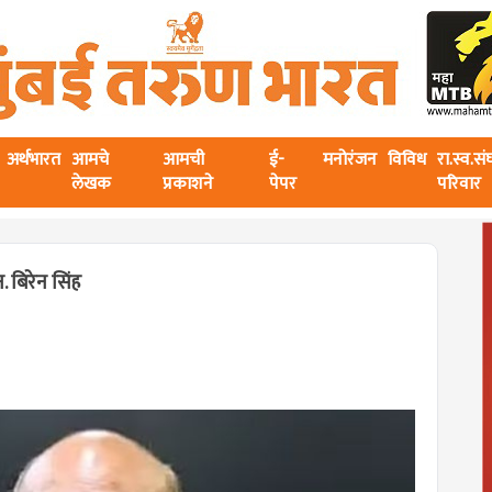
अर्थभारत
आमचे
आमची
ई-
मनोरंजन
विविध
रा.स्व.स
लेखक
प्रकाशने
पेपर
परिवार
 बिरेन सिंह