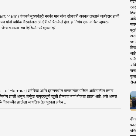
गटा
खास
शिव
t Mann) पंजाबचे मुख्यमंत्री भगवंत मान यांना सोमवारी अकाल तख्ताचे जत्थेदार ज्ञानी
आहे
ज यांनी धार्मिक गैरवर्तनासाठी दोषी घोषित केले होते. हा निर्णय एका कथित व्हायरल
महार
घेण्यात आला. त्या व्हिडिओमध्ये मुख्यमंत्री ..
प्रा
असले
पक्
टिक
आहे
भवि
याव
राज
कुलक
रोख
Strait of Hormuz) अमेरिका आणि इराणमधील करारानंतर पश्चिम आशियातील तणाव
 निर्माण झाली असून, होर्मुत्झ समुद्रधुनी खुली होण्याचा मार्ग मोकळा झाला आहे. असे असले
ामुळे विस्कळीत झालेला जागतिक तेल पुरवठा लगेच ..
कॅनड
पडल
परिष