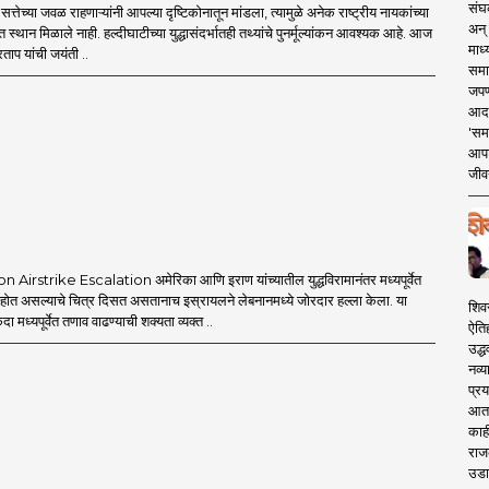
संघक
्तेच्या जवळ राहणाऱ्यांनी आपल्या दृष्टिकोनातून मांडला, त्यामुळे अनेक राष्ट्रीय नायकांच्या
अन् 
त स्थान मिळाले नाही. हल्दीघाटीच्या युद्धासंदर्भातही तथ्यांचे पुनर्मूल्यांकन आवश्यक आहे. आज
माध्
ताप यांची जयंती ..
समा
जपण
आदर्
'सम
आपट
जीवन
Airstrike Escalation अमेरिका आणि इराण यांच्यातील युद्धविरामानंतर मध्यपूर्वेत
त होत असल्याचे चित्र दिसत असतानाच इस्रायलने लेबनानमध्ये जोरदार हल्ला केला. या
शिव
एकदा मध्यपूर्वेत तणाव वाढण्याची शक्यता व्यक्त ..
ऐति
उद्ध
नव्य
प्रय
आता 
काही
राज
उडा