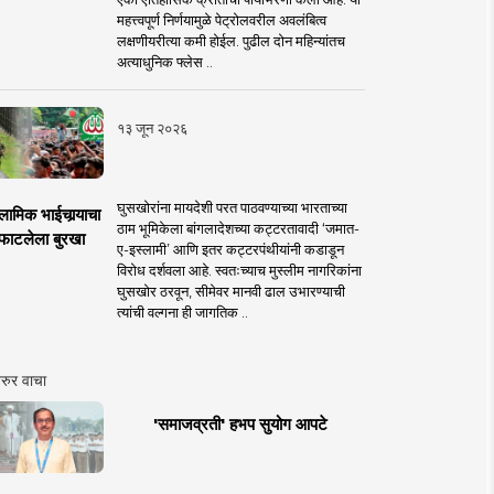
महत्त्वपूर्ण निर्णयामुळे पेट्रोलवरील अवलंबित्व
लक्षणीयरीत्या कमी होईल. पुढील दोन महिन्यांतच
अत्याधुनिक फ्लेस ..
१३ जून २०२६
घुसखोरांना मायदेशी परत पाठवण्याच्या भारताच्या
लामिक भाईचार्‍याचा
ठाम भूमिकेला बांगलादेशच्या कट्टरतावादी ‘जमात-
फाटलेला बुरखा
ए-इस्लामी’ आणि इतर कट्टरपंथीयांनी कडाडून
विरोध दर्शवला आहे. स्वतःच्याच मुस्लीम नागरिकांना
घुसखोर ठरवून, सीमेवर मानवी ढाल उभारण्याची
त्यांची वल्गना ही जागतिक ..
रुर वाचा
'समाजव्रती' हभप सुयोग आपटे