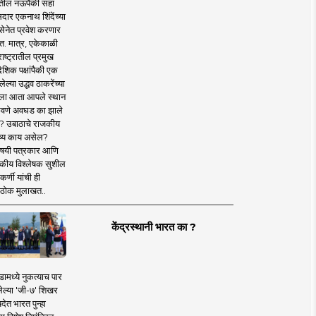
तील नऊपैकी सहा
दार एकनाथ शिंदेंच्या
सेनेत प्रवेश करणार
त. मात्र, एकेकाळी
ाष्ट्रातील प्रमुख
देशिक पक्षांपैकी एक
ल्या उद्धव ठाकरेंच्या
षाला आता आपले स्थान
वणे अवघड का झाले
? उबाठाचे राजकीय
ष्य काय असेल?
िषयी पत्रकार आणि
कीय विश्लेषक सुशील
र्णी यांची ही
ठोक मुलाखत..
केंद्रस्थानी भारत का ?
ामध्ये नुकत्याच पार
ेल्या 'जी-७' शिखर
देत भारत पुन्हा