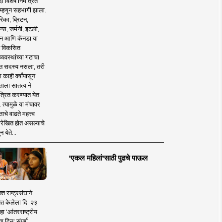
 विशेष निमंत्रित
 म्हणून सहभागी झाला.
िका, ब्रिटन,
न्स, जर्मनी, इटली,
न आणि कॅनडा या
 विकसित
व्यवस्थांच्या गटाचा
त सदस्य नसला, तरी
या काही वर्षांपासून
ताला सातत्याने
त्रित करण्यात येत
 त्यामुळे या मंचावर
ाचे वाढते महत्त्व
रेखित होत असल्याचे
न येते...
'एकल महिलां'साठी पुढचे पाऊल
क्त राष्ट्रसंघाने
ित केलेला दि. २३
हा 'आंतरराष्ट्रीय
ा दिन' संपूर्ण