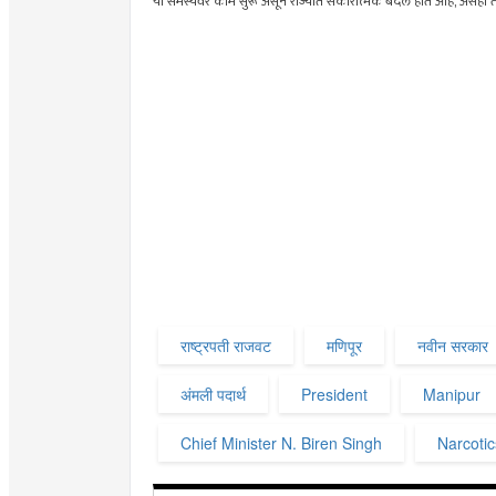
या समस्येवर काम सुरू असून राज्यात सकारात्मक बदल होत आहे, असेही ते
राष्ट्रपती राजवट
मणिपूर
नवीन सरकार
अंमली पदार्थ
President
Manipur
Chief Minister N. Biren Singh
Narcotic