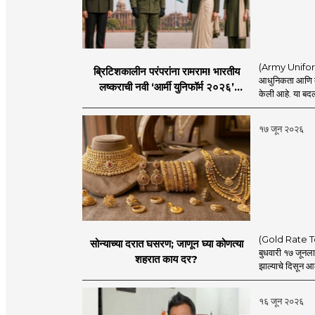
(Army Uniform 2
ब्रिटिशकालीन परंपरांना रामराम! भारतीय
आधुनिकता आणि व्य
लष्कराची नवी ‘आर्मी युनिफॉर्म २०२६’
केली आहे. या बदला
नियमावली लागू
१७ जून २०२६
(Gold Rate Today
सोन्याच्या दरात घसरण; जाणून घ्या कोणत्या
बुधवारी १७ जूनल
शहरात काय दर?
झाल्याचे दिसून आल
१६ जून २०२६