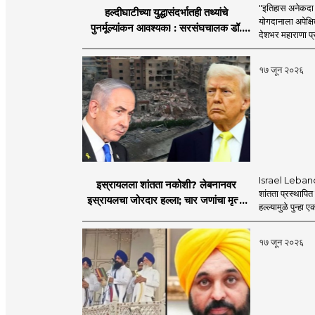
"इतिहास अनेकदा सत
हल्दीघाटीच्या युद्धासंदर्भातही तथ्यांचे
योगदानाला अपेक्षि
पुनर्मूल्यांकन आवश्यक! : सरसंघचालक डॉ.
देशभर महाराणा प्र
मोहनजी भागवत
१७ जून २०२६
Israel Lebanon 
इस्रायलला शांतता नकोशी? लेबनानवर
शांतता प्रस्थापि
इस्रायलचा जोरदार हल्ला; चार जणांचा मृत्यू,
हल्ल्यामुळे पुन्हा 
इराण-अमेरिकेत आरोप-प्रत्यारोप
१७ जून २०२६