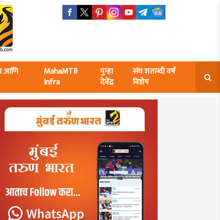
ंघ आणि
MahaMTB
पुन्हा
संघ शताब्दी वर्ष
Infra
देवेंद्र
विशेष