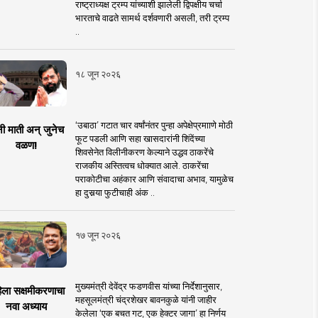
राष्ट्राध्यक्ष ट्रम्प यांच्याशी झालेली द्विपक्षीय चर्चा
भारताचे वाढते सामर्थ दर्शवणारी असली, तरी ट्रम्प
..
१८ जून २०२६
‘उबाठा’ गटात चार वर्षांनंतर पुन्हा अपेक्षेप्रमााणे मोठी
नी माती अन् जुनेच
फूट पडली आणि सहा खासदारांनी शिंदेंच्या
वळण!
शिवसेनेत विलीनीकरण केल्याने उद्धव ठाकरेंचे
राजकीय अस्तित्वच धोक्यात आले. ठाकरेंचा
पराकोटीचा अहंकार आणि संवादाचा अभाव, यामुळेच
हा दुसर्‍या फुटीचाही अंक ..
१७ जून २०२६
मुख्यमंत्री देवेंद्र फडणवीस यांच्या निर्देशानुसार,
िला सक्षमीकरणाचा
महसूलमंत्री चंद्रशेखर बावनकुळे यांनी जाहीर
नवा अध्याय
केलेला ‘एक बचत गट, एक हेक्टर जागा’ हा निर्णय