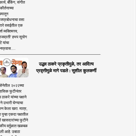
ार्य, बँकिंग, संगीत
कीर्तनाच्या
यमातून
जप्रबोधनाचा वसा
ारे वसईतील एक
श व्यक्तिमत्त्व,
ाजव्रती' हभप सुयोग
े यांचा
प्रवास.....
उद्धव ठाकरे प्रकृतीमुळे, तर आदित्य
प्रवृत्तीमुळे मागे पडले : सुशील कुलकर्णी
सेनेतील २०२२च्या
हासिक फुटीनंतर
व ठाकरे यांच्या पक्षाने
ाने उभारी घेण्याचा
त्न केला खरा. मात्र,
पुन्हा एकदा पक्षातील
 खासदारांच्या फुटीने
कीय वर्तुळात खळबळ
ली आहे. उबाठा