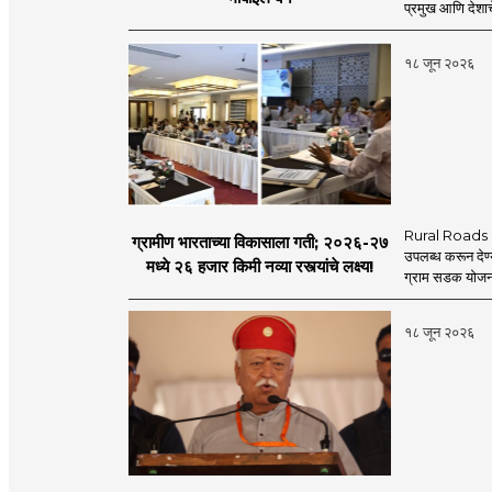
प्रमुख आणि देशाचे
१८ जून २०२६
Rural Roads Indi
ग्रामीण भारताच्या विकासाला गती; २०२६-२७
उपलब्ध करून देण्
मध्ये २६ हजार किमी नव्या रस्त्यांचे लक्ष्य!
ग्राम सडक योजना 
१८ जून २०२६