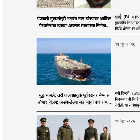
मुंबई : (Bhagwan
पंजाबचे मुख्यमंत्री भगवंत मान यांच्यावर धार्मिक
कुलदीप सिंह गडगज्
गैरवर्तनाचा ठपका!;अकाल तख्ताच्या निर्णयाने
व्हिडिओच्या आधारे 
मोठी खळबळ
१७ जून २०२६
नवी दिल्ली : (
युद्ध थांबले, तरी जलवाहतुक पूर्वपदावर येण्यास
निवळण्याची चिन्हे
होणार विलंब; अडकलेल्या जहाजांना कराराच्या
तरीही, या संघर्ष
शाश्वततेची चिंता.
१७ जून २०२६