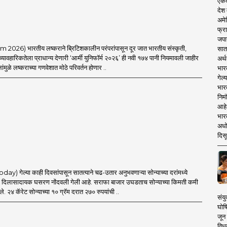
एकदा
देश
अमेर
फ्रा
जपा
026) भारतीय लष्कराने ब्रिटिशकालीन परंपरांपासून दूर जात भारतीय संस्कृती,
सात
ावहारिकतेला प्राधान्य देणारी ‘आर्मी युनिफॉर्म २०२६’ ही नवी १७४ पानी नियमावली जाहीर
अर्थ
ंमुळे लष्कराच्या गणवेशात मोठे परिवर्तन होणार ..
भार
गेल्
भार
निमं
आहे.
भारत
अधो
दिसू
) गेल्या काही दिवसांपासून सातत्याने चढ-उतार अनुभवणाऱ्या सोन्याच्या दरांमध्ये
ा दिलासादायक घसरण नोंदवली गेली आहे. सराफा बाजार उघडताच सोन्याच्या किमती कमी
े. २४ कॅरेट सोन्याच्या १० ग्रॅम दरात २७० रुपयांची ..
संयु
घोष
जून 
विधव