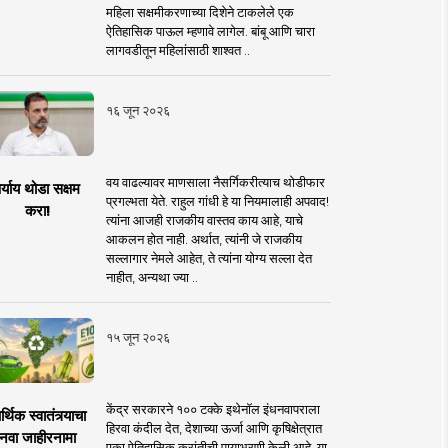
महिला सक्षमीकरणाच्या दिशेने टाकलेले एक
ऐतिहासिक पाऊल म्हणावे लागेल. बांबू आणि चारा
लागवडीतून महिलांसाठी शाश्वत ..
१६ जून २०२६
वय वाढल्यावर माणसाला नैसर्गिकरीत्याच थोडीफार
र्याय थोडा सक्षम
प्रगल्भता येते. राहुल गांधी हे या नियमालाही अपवाद!
करा!
त्यांना आजही राजकीय वास्तव काय आहे, याचे
आकलन होत नाही. अर्थात, त्यांनी जे राजकीय
सल्लागार नेमले आहेत, ते त्यांना योग्य सल्ला देत
नाहीत, अन्यथा ज्या ..
१५ जून २०२६
केंद्र सरकारने १०० टक्के इथेनॉल इंधनवापराला
्थिक स्वातंत्र्याचा
हिरवा कंदील देत, देशाच्या ऊर्जा आणि कृषिक्षेत्रात
नवा जाहीरनामा
एका ऐतिहासिक क्रांतीची पायाभरणी केली आहे. या