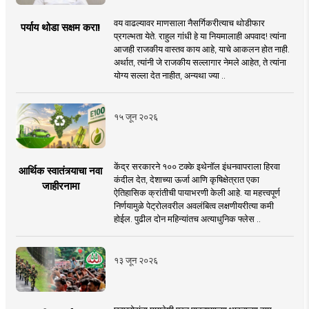
वय वाढल्यावर माणसाला नैसर्गिकरीत्याच थोडीफार
पर्याय थोडा सक्षम करा!
प्रगल्भता येते. राहुल गांधी हे या नियमालाही अपवाद! त्यांना
आजही राजकीय वास्तव काय आहे, याचे आकलन होत नाही.
अर्थात, त्यांनी जे राजकीय सल्लागार नेमले आहेत, ते त्यांना
योग्य सल्ला देत नाहीत, अन्यथा ज्या ..
१५ जून २०२६
केंद्र सरकारने १०० टक्के इथेनॉल इंधनवापराला हिरवा
आर्थिक स्वातंत्र्याचा नवा
कंदील देत, देशाच्या ऊर्जा आणि कृषिक्षेत्रात एका
जाहीरनामा
ऐतिहासिक क्रांतीची पायाभरणी केली आहे. या महत्त्वपूर्ण
निर्णयामुळे पेट्रोलवरील अवलंबित्व लक्षणीयरीत्या कमी
होईल. पुढील दोन महिन्यांतच अत्याधुनिक फ्लेस ..
१३ जून २०२६