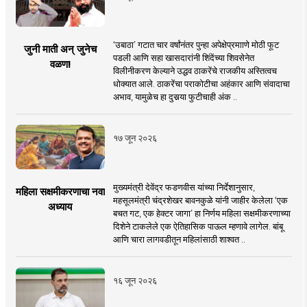
‘उबाठा’ गटात चार वर्षांनंतर पुन्हा अपेक्षेप्रमााणे मोठी फूट
जुनी माती अन् जुनेच
पडली आणि सहा खासदारांनी शिंदेंच्या शिवसेनेत
वळण!
विलीनीकरण केल्याने उद्धव ठाकरेंचे राजकीय अस्तित्वच
धोक्यात आले. ठाकरेंचा पराकोटीचा अहंकार आणि संवादाचा
अभाव, यामुळेच हा दुसर्‍या फुटीचाही अंक ..
१७ जून २०२६
मुख्यमंत्री देवेंद्र फडणवीस यांच्या निर्देशानुसार,
महिला सक्षमीकरणाचा नवा
महसूलमंत्री चंद्रशेखर बावनकुळे यांनी जाहीर केलेला ‘एक
अध्याय
बचत गट, एक हेक्टर जागा’ हा निर्णय महिला सक्षमीकरणाच्या
दिशेने टाकलेले एक ऐतिहासिक पाऊल म्हणावे लागेल. बांबू
आणि चारा लागवडीतून महिलांसाठी शाश्वत ..
१६ जून २०२६