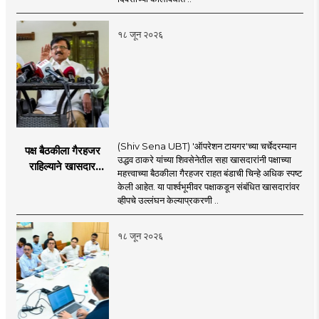
१८ जून २०२६
(Shiv Sena UBT) 'ऑपरेशन टायगर'च्या चर्चेदरम्यान
पक्ष बैठकीला गैरहजर
उद्धव ठाकरे यांच्या शिवसेनेतील सहा खासदारांनी पक्षाच्या
राहिल्याने खासदार
महत्त्वाच्या बैठकीला गैरहजर राहत बंडाची चिन्हे अधिक स्पष्ट
अपात्र ठरू शकतात का?
केली आहेत. या पार्श्वभूमीवर पक्षाकडून संबंधित खासदारांवर
व्हीप आणि कायदा नेमकं
व्हीपचे उल्लंघन केल्याप्रकरणी ..
काय सांगतो?
१८ जून २०२६