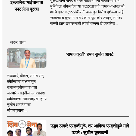
घुसखोरांना मायदेशी परत पाठवण्याच्या भारताच्या ठाम
इस्लामिक भाईचार्‍याचा
भूमिकेला बांगलादेशच्या कट्टरतावादी ‘जमात-ए-इस्लामी’
फाटलेला बुरखा
आणि इतर कट्टरपंथीयांनी कडाडून विरोध दर्शवला आहे.
स्वतःच्याच मुस्लीम नागरिकांना घुसखोर ठरवून, सीमेवर
मानवी ढाल उभारण्याची त्यांची वल्गना ही जागतिक ..
जरुर वाचा
'समाजव्रती' हभप सुयोग आपटे
संघकार्य, बँकिंग, संगीत अन्
कीर्तनाच्या माध्यमातून
समाजप्रबोधनाचा वसा
जपणारे वसईतील एक आदर्श
व्यक्तिमत्त्व, 'समाजव्रती' हभप
सुयोग आपटे यांचा
जीवनप्रवास.....
उद्धव ठाकरे प्रकृतीमुळे, तर आदित्य प्रवृत्तीमुळे मागे
पडले : सुशील कुलकर्णी