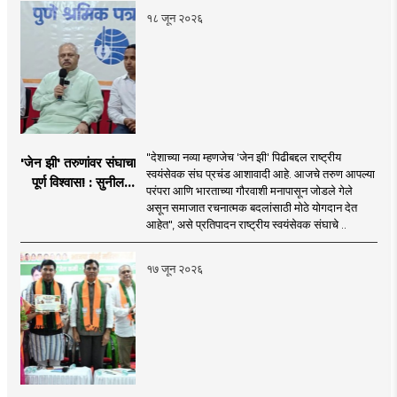
१८ जून २०२६
"देशाच्या नव्या म्हणजेच 'जेन झी' पिढीबद्दल राष्ट्रीय
'जेन झी' तरुणांवर संघाचा
स्वयंसेवक संघ प्रचंड आशावादी आहे. आजचे तरुण आपल्या
पूर्ण विश्वास! : सुनील
परंपरा आणि भारताच्या गौरवाशी मनापासून जोडले गेले
आंबेकर
असून समाजात रचनात्मक बदलांसाठी मोठे योगदान देत
आहेत", असे प्रतिपादन राष्ट्रीय स्वयंसेवक संघाचे ..
१७ जून २०२६