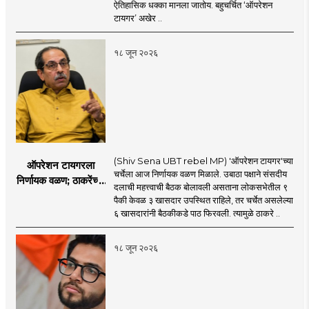
सहा खासदारांनंतर
ऐतिहासिक धक्का मानला जातोय. बहुचर्चित ‘ऑपरेशन
आमदारांसह नगरसेवकही
टायगर’ अखेर ..
शिंदेंकडे जाण्याच्या चर्चा
सुरू
१८ जून २०२६
(Shiv Sena UBT rebel MP) 'ऑपरेशन टायगर'च्या
ऑपरेशन टायगरला
चर्चेला आज निर्णायक वळण मिळाले. उबाठा पक्षाने संसदीय
निर्णायक वळण; ठाकरेंच्या
दलाची महत्त्वाची बैठक बोलावली असताना लोकसभेतील ९
बैठकीला ६ खासदार
पैकी केवळ ३ खासदार उपस्थित राहिले, तर चर्चेत असलेल्या
गैरहजर, थेट शिंदे सेनेत
६ खासदारांनी बैठकीकडे पाठ फिरवली. त्यामुळे ठाकरे ..
विलीन होण्याचा प्रस्ताव?
१८ जून २०२६