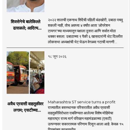
२०२२ सालची एकनाथ शिंदेंची पहिली बंडखोरी, उबाठा पचवू
शिवसेनेचे बालेकिल्ले
शकली नाही, तोच अवघ्या ४ वर्षांत आता 'ऑपरेशन
ढासळले; आदित्य
टायगर'च्या माध्यमातून पक्षाला दुसरा आणि सर्वात मोठा
ठाकरेंच्या नेतृत्वावरच
धक्का बसला. उबाठाच्या ९ पैकी ६ खासदारांनी थेट दिल्लीत
प्रश्नचिन्ह? ठाकरे ब्रँड
लोकसभा अध्यक्षांची भेट घेऊन वेगळ्या गटाची मागणी ..
नेमका कुठे चुकला?
१८ जून २०२६
Maharashtra ST service turns a profit
अवैध प्रवासी वाहतुकीवर
राज्यातील बसस्थानक परिसरातील अवैध प्रवासी
लगाम; एसटीच्या
वाहतुकीविरोधात राबविण्यात आलेल्या विशेष मोहिमेचा
उत्पन्नात १५ दिवसांत
महाराष्ट्र राज्य मार्ग परिवहन महामंडळाच्या (एसटी)
४३.८३ कोटींची वाढ!
उत्पन्नावर सकारात्मक परिणाम दिसून आला आहे. केवळ १५
दिवसांच्या कालावधीत ..