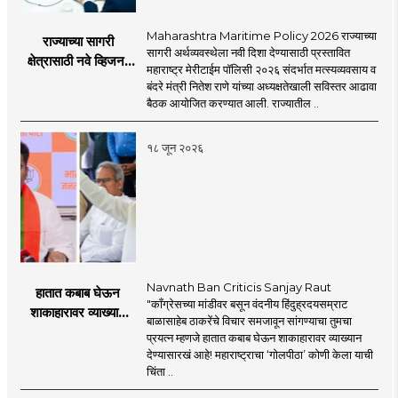
Maharashtra Maritime Policy 2026 राज्याच्या
राज्याच्या सागरी
सागरी अर्थव्यवस्थेला नवी दिशा देण्यासाठी प्रस्तावित
क्षेत्रासाठी नवे व्हिजन;
महाराष्ट्र मेरीटाईम पॉलिसी २०२६ संदर्भात मत्स्यव्यवसाय व
'महाराष्ट्र मेरीटाईम
बंदरे मंत्री नितेश राणे यांच्या अध्यक्षतेखाली सविस्तर आढावा
पॉलिसी २०२६'चा
बैठक आयोजित करण्यात आली. राज्यातील ..
प्रस्ताव
१८ जून २०२६
Navnath Ban Criticis Sanjay Raut
हातात कबाब घेऊन
"काँग्रेसच्या मांडीवर बसून वंदनीय हिंदुह्रदयसम्राट
शाकाहारावर व्याख्यान
बाळासाहेब ठाकरेंचे विचार समजावून सांगण्याचा तुमचा
देण्यासारखा राऊत यांचा
प्रयत्न म्हणजे हातात कबाब घेऊन शाकाहारावर व्याख्यान
प्रयत्न - नवनाथ बन
देण्यासारखं आहे! महाराष्ट्राचा ‘गोलपीठा’ कोणी केला याची
चिंता ..