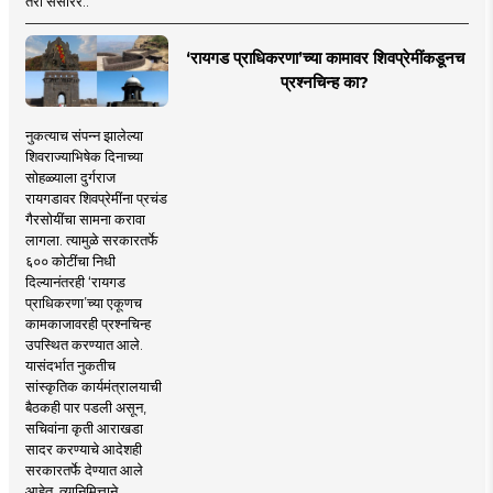
तरी संसारर..
‘रायगड प्राधिकरणा’च्या कामावर शिवप्रेमींकडूनच
प्रश्नचिन्ह का?
नुकत्याच संपन्न झालेल्या
शिवराज्याभिषेक दिनाच्या
सोहळ्याला दुर्गराज
रायगडावर शिवप्रेमींना प्रचंड
गैरसोयींचा सामना करावा
लागला. त्यामुळे सरकारतर्फे
६०० कोटींचा निधी
दिल्यानंतरही ‘रायगड
प्राधिकरणा’च्या एकूणच
कामकाजावरही प्रश्नचिन्ह
उपस्थित करण्यात आले.
यासंदर्भात नुकतीच
सांस्कृतिक कार्यमंत्रालयाची
बैठकही पार पडली असून,
सचिवांना कृती आराखडा
सादर करण्याचे आदेशही
सरकारतर्फे देण्यात आले
आहेत. त्यानिमित्ताने