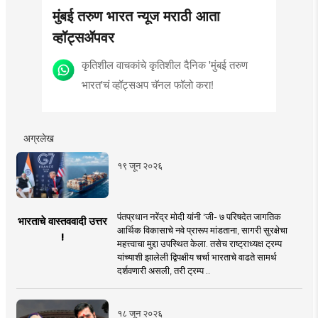
मुंबई तरुण भारत न्यूज मराठी आता
व्हॉट्सॲपवर
कृतिशील वाचकांचे कृतिशील दैनिक 'मुंबई तरुण
भारत'चं व्हॉट्सअप चॅनल फॉलो करा!
अग्रलेख
१९ जून २०२६
पंतप्रधान नरेंद्र मोदी यांनी 'जी- ७ परिषदेत जागतिक
भारताचे वास्तववादी उत्तर
आर्थिक विकासाचे नवे प्रारूप मांडताना, सागरी सुरक्षेचा
!
महत्त्वाचा मुद्दा उपस्थित केला. तसेच राष्ट्राध्यक्ष ट्रम्प
यांच्याशी झालेली द्विपक्षीय चर्चा भारताचे वाढते सामर्थ
दर्शवणारी असली, तरी ट्रम्प ..
१८ जून २०२६