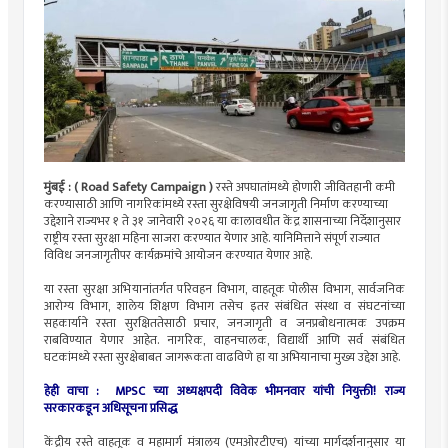
मुंबई :
( Road Safety Campaign )
रस्ते अपघातांमध्ये होणारी जीवितहानी कमी
करण्यासाठी आणि नागरिकांमध्ये रस्ता सुरक्षेविषयी जनजागृती निर्माण करण्याच्या
उद्देशाने राज्यभर १ ते ३१ जानेवारी २०२६ या कालावधीत केंद्र शासनाच्या निर्देशानुसार
राष्ट्रीय रस्ता सुरक्षा महिना साजरा करण्यात येणार आहे. यानिमित्ताने संपूर्ण राज्यात
विविध जनजागृतीपर कार्यक्रमांचे आयोजन करण्यात येणार आहे.
या रस्ता सुरक्षा अभियानांतर्गत परिवहन विभाग, वाहतूक पोलीस विभाग, सार्वजनिक
आरोग्य विभाग, शालेय शिक्षण विभाग तसेच इतर संबंधित संस्था व संघटनांच्या
सहकार्याने रस्ता सुरक्षिततेसाठी प्रचार, जनजागृती व जनप्रबोधनात्मक उपक्रम
राबविण्यात येणार आहेत. नागरिक, वाहनचालक, विद्यार्थी आणि सर्व संबंधित
घटकांमध्ये रस्ता सुरक्षेबाबत जागरूकता वाढविणे हा या अभियानाचा मुख्य उद्देश आहे.
हेही वाचा :
MPSC च्या अध्यक्षपदी विवेक भीमनवार यांची नियुक्ती! राज्य
सरकारकडून अधिसूचना प्रसिद्ध
केंद्रीय रस्ते वाहतूक व महामार्ग मंत्रालय (एमओरटीएच) यांच्या मार्गदर्शनानुसार या