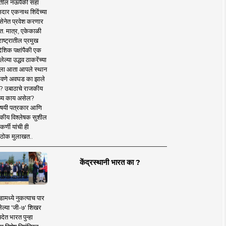
तील नऊपैकी सहा
दार एकनाथ शिंदेंच्या
सेनेत प्रवेश करणार
त. मात्र, एकेकाळी
ाष्ट्रातील प्रमुख
देशिक पक्षांपैकी एक
ल्या उद्धव ठाकरेंच्या
षाला आता आपले स्थान
वणे अवघड का झाले
? उबाठाचे राजकीय
ष्य काय असेल?
िषयी पत्रकार आणि
कीय विश्लेषक सुशील
र्णी यांची ही
ठोक मुलाखत..
केंद्रस्थानी भारत का ?
ामध्ये नुकत्याच पार
ेल्या 'जी-७' शिखर
देत भारत पुन्हा