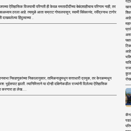
गटा
पच्या ऐतिहासिक विजयाची परिणती ही केवळ ममतादीदींच्या बेबंदशाहीचाच परिणाम नाही, तर
खास
 नवअध्याय ठरला आहे. त्यामुळे आता सम्राट गोपालपासून, स्वामी विवेकानंद, रवींद्रनाथ टागोर
शिव
ी दाखवलेल्या हिंदुत्वाच्या ..
आहे
महार
प्रा
असले
पक्
टिक
आहे
भवि
याव
राज
कुलक
विधानसभा निवडणुकांच्या निकालानुसार, तामिळनाडूमधून सत्ताधारी द्रमुक, तर केरळम्मधून
रोख
्षरश: भुईसपाट झाली. त्यानिमित्ताने या दोन्ही दक्षिणेकडील राज्यांनी दिलेल्या ऐतिहासिक
ण करणारा हा लेख.....
कॅनड
पडल
परिष