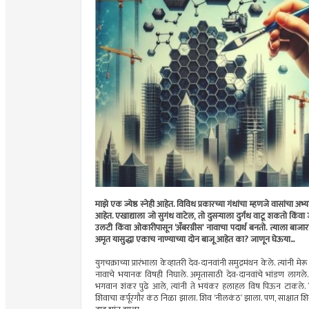
माझे एक ज्येष्ठ स्नेही आहेत. विविध प्रकारच्या गंधांचा म्हणजे वासांचा अभ्य
आहेत. एखाद्याला जो सुगंध वाटेल, तो दुसर्‍याला दुर्गंध वाटू शकतो किंवा ज
उलटी किंवा ओकारीपासून ‘अँबरग्रीस’ नावाचा पदार्थ बनतो. त्याला बाजा
अमृत यासुद्धा एकाच नाण्याच्या दोन बाजू आहेत का? जाणून घेऊया...
युगचक्राच्या प्रारंभाला केव्हातरी देव-दानवांनी समुद्रमंथन केले. त्यां
नावाचे भयानक विषही निघाले. अमृतासाठी देव-दानवांचे भांडण लागले. 
भगवान शंकर पुढे आले, त्यांनी ते भयंकर हलाहल विष पिऊन टाकले. शिवाल
शिवाचा कर्पूरगौर कंठ निळा झाला. शिव ‘नीलकंठ’ झाला. पण, साक्षात शिवालास