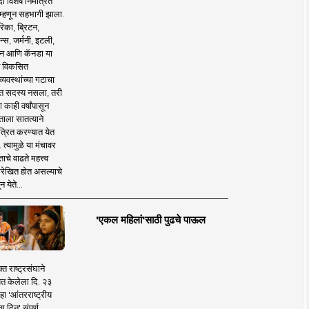
 विशेष निमंत्रित
 म्हणून सहभागी झाला.
िका, ब्रिटन,
न्स, जर्मनी, इटली,
न आणि कॅनडा या
 विकसित
व्यवस्थांच्या गटाचा
त सदस्य नसला, तरी
या काही वर्षांपासून
ताला सातत्याने
त्रित करण्यात येत
 त्यामुळे या मंचावर
ाचे वाढते महत्त्व
रेखित होत असल्याचे
न येते...
'एकल महिलां'साठी पुढचे पाऊल
क्त राष्ट्रसंघाने
ित केलेला दि. २३
हा 'आंतरराष्ट्रीय
ा दिन' संपूर्ण