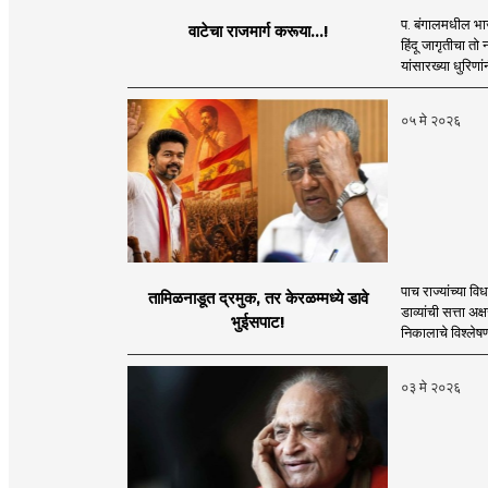
प. बंगालमधील भाज
वाटेचा राजमार्ग करूया...!
हिंदू जागृतीचा तो
यांसारख्या धुरिणांन
०५ मे २०२६
पाच राज्यांच्या 
तामिळनाडूत द्रमुक, तर केरळम्मध्ये डावे
डाव्यांची सत्ता अक
भुईसपाट!
निकालाचे विश्लेष
०३ मे २०२६