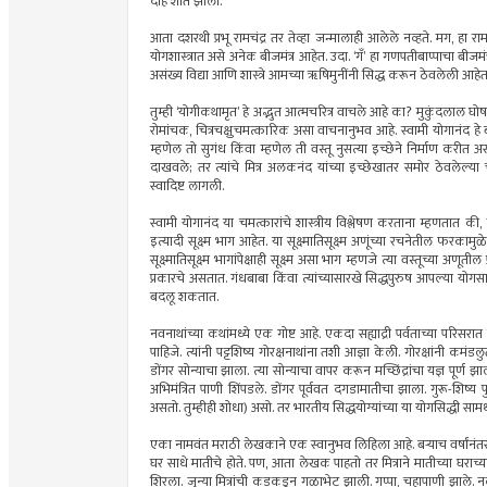
दाह शांत झाला.
आता दशरथी प्रभू रामचंद्र तर तेव्हा जन्मालाही आलेले नव्हते. मग, हा रा
योगशास्त्रात असे अनेक बीजमंत्र आहेत. उदा. ‘गँ’ हा गणपतीबाप्पाचा बीजमं
असंख्य विद्या आणि शास्त्रे आमच्या ॠषिमुनींनी सिद्ध करून ठेवलेली आह
तुम्ही ‘योगीकथामृत’ हे अद्भुत आत्मचरित्र वाचले आहे का? मुकुंदलाल घ
रोमांचक, चित्रचक्षुचमत्कारिक असा वाचनानुभव आहे. स्वामी योगानंद हे बर
म्हणेल तो सुगंध किंवा म्हणेल ती वस्तू नुसत्या इच्छेने निर्माण करीत 
दाखवले; तर त्यांचे मित्र अलकनंद यांच्या इच्छेखातर समोर ठेवलेल्
स्वादिष्ट लागली.
स्वामी योगानंद या चमत्कारांचे शास्त्रीय विश्लेषण करताना म्हणतात की, क
इत्यादी सूक्ष्म भाग आहेत. या सूक्ष्मातिसूक्ष्म अणूंच्या रचनेतील फरकामु
सूक्ष्मातिसूक्ष्म भागांपेक्षाही सूक्ष्म असा भाग म्हणजे त्या वस्तूच्या अण
प्रकारचे असतात. गंधबाबा किंवा त्यांच्यासारखे सिद्धपुरुष आपल्या योगसामर
बदलू शकतात.
नवनाथांच्या कथांमध्ये एक गोष्ट आहे. एकदा सह्याद्री पर्वताच्या परिसरा
पाहिजे. त्यांनी पट्टशिष्य गोरक्षनाथांना तशी आज्ञा केली. गोरक्षांनी कम
डोंगर सोन्याचा झाला. त्या सोन्याचा वापर करून मच्छिंद्रांचा यज्ञ पूर्ण 
अभिमंत्रित पाणी शिंपडले. डोंगर पूर्ववत दगडामातीचा झाला. गुरू-शिष्य प
असतो. तुम्हीही शोधा) असो. तर भारतीय सिद्धयोग्यांच्या या योगसिद्धी साम
एका नामवंत मराठी लेखकाने एक स्वानुभव लिहिला आहे. बर्‍याच वर्षांनंतर 
घर साधे मातीचे होते. पण, आता लेखक पाहतो तर मित्राने मातीच्या घराच्
शिरला. जुन्या मित्रांची कडकडून गळाभेट झाली. गप्पा, चहापाणी झाले. न