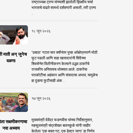
राष्ट्राध्यक्ष ट्रम्प यांच्याशी झालेली द्विपक्षीय चर्चा
भारताचे वाढते सामर्थ दर्शवणारी असली, तरी ट्रम्प
..
१८ जून २०२६
‘उबाठा’ गटात चार वर्षांनंतर पुन्हा अपेक्षेप्रमााणे मोठी
नी माती अन् जुनेच
फूट पडली आणि सहा खासदारांनी शिंदेंच्या
वळण!
शिवसेनेत विलीनीकरण केल्याने उद्धव ठाकरेंचे
राजकीय अस्तित्वच धोक्यात आले. ठाकरेंचा
पराकोटीचा अहंकार आणि संवादाचा अभाव, यामुळेच
हा दुसर्‍या फुटीचाही अंक ..
१७ जून २०२६
मुख्यमंत्री देवेंद्र फडणवीस यांच्या निर्देशानुसार,
िला सक्षमीकरणाचा
महसूलमंत्री चंद्रशेखर बावनकुळे यांनी जाहीर
नवा अध्याय
केलेला ‘एक बचत गट, एक हेक्टर जागा’ हा निर्णय