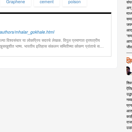
Graphene
cement
poison
संघक
अन् 
माध्
समा
जपण
आदर्
authors/mhalar_gokhale.html
'सम
्या विश्वसंचार या लोकप्रिय सदरचे लेखक. विपुल प्रमाणात वृत्तपत्रीय
आपट
खुसखुशीत भाष्य. भारतीय इतिहास संकलन समितीच्या कोकण प्रांताचे सचिव.
जीवन
न बी.ए.
शिव
ऐति
उद्ध
नव्य
प्रय
आता 
काही
राज
उडा