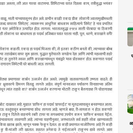
्हाळा असला, तरी आत गारवा वाटायचा. शिमिटाच्या घरात दिवसा काय, रात्रीसुद्धा भयंकर
, वाळू, माती यांच्यापासूनच होत असे. प्राचीन काळी एकदा ग्रीक लोकांनी ज्वालामुखीमधली
शब्द वापरला ‘सिमेंटम्’. त्यावरूनच आधुनिक बांधकाम साहित्याचे ‘सिमेंट’ हे नाव प्रचलित
णि नंतर अमेरिकेत उत्पादित होऊ लागला. भारतातसुद्धा १९१४ साली पोरबंदर या ठिकाणी
ी लोकांना घर बांधायला हा पदार्थ अजिबात पसंत पडला नाही. पूल, धरणे, कारखाने वगैरे
ा लोकांना कळली. एकदा हा पदार्थ भिजला की, तो इतका कठीण बनतो की, त्याच्यावर बॉम्ब
ंटचा तडाखेबंद वापर सुरू झाला. युद्धात युरोपातले सगळेच देश आणि त्यांची महत्त्वाची शहरे
प
ंट हा तुलनेने स्वस्त आणि कारखान्यांमधून यंत्रांद्वारे ‘मास प्रॉडक्शन’ होऊ शकणारा पदार्थ
न दणादण सिमेंटची घरे बांधली जाऊ लागली.
्या प्रमाणावर कार्बन उत्सर्जन होत असते. त्यामुळे वातावरणातली उष्णता वाढते. ही
ध्रुवावरचे हिमनग वितळू लागले आहेत. संपूर्ण मानवजात पर्यावरण विनाशाच्या अंतिम
ून त्यांत राहावे का? कार्बन उत्सर्जन करणार्‍या मोटारी टाकून बैलगाड्या नि घोडागाड्या
बोट दाखवत आहे. मुळात ‘ग्राफिन’ हा पदार्थ ‘ग्राफाईट’ या मूलद्रव्यापासून बनवण्यात आला.
याही टाकाऊ वस्तूंपासून बनवण्याचा शोध लागला आहे. म्हणजे बघा, री-सायकल न होऊ शकणारे
 वापरून टाकून दिलेले वाहनांचे रबरी टायर या सगळ्यांचा उपयोग करून ‘ग्राफिन’ बनवता येईल.
उंचावायला लावणारी आहे. त्यांच्या पाहणीनुसार, जगभरातले सर्व शहरी लोक खाण्यासाठी
आर
े किंवा खराब झाले, म्हणून चक्क फेकून देतात. हा काही प्रमाणात माजोरीपणा आहे नि काही
े, कु त्री-मांजरी तरी खातात. शहरात अनेकदा ते नाईलाजाने टाकूनच द्यावे लागते. अशा