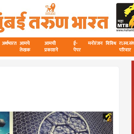
अर्थभारत
आमचे
आमची
ई-
मनोरंजन
विविध
रा.स्व.स
लेखक
प्रकाशने
पेपर
परिवार