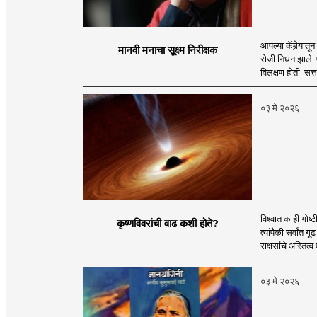
आपल्या कॅमेर्‍या
मानवी मनाचा सूक्ष्म निरीक्षक
रोजी निधन झाले. एख
विलक्षण होती. सत
०३ मे २०२६
विश्वात काही गोष्
कृष्णविवरांची वाढ कशी होते?
त्यांपैकी सर्वांत
राक्षसांचे अस्तित्
०३ मे २०२६