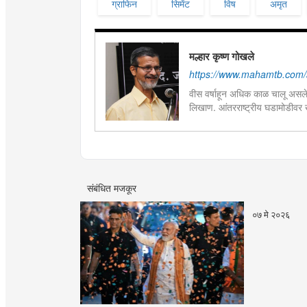
ग्राफिन
सिमेंट
विष
अमृत
मल्हार कृष्ण गोखले
https://www.mahamtb.com/
वीस वर्षाहून अधिक काळ चालू असलेल
लिखाण. आंतरराष्ट्रीय घडामोडीवर 
संस्कृत व समाजशास्त्र विषय घेऊ
संबंधित मजकूर
०७ मे २०२६