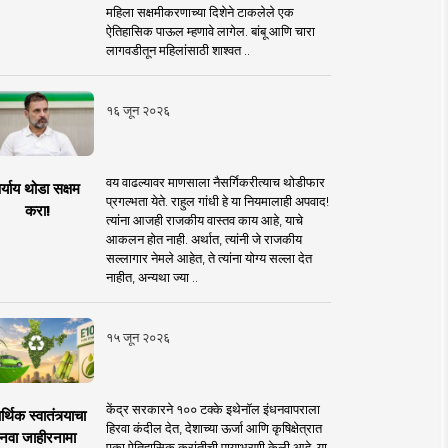
महिला सक्षमीकरणाच्या दिशेने टाकलेले एक
ऐतिहासिक पाऊल म्हणावे लागेल. बांबू आणि चारा
लागवडीतून महिलांसाठी शाश्वत ..
१६ जून २०२६
वय वाढल्यावर माणसाला नैसर्गिकरीत्याच थोडीफार
र्याय थोडा सक्षम
प्रगल्भता येते. राहुल गांधी हे या नियमालाही अपवाद!
करा!
त्यांना आजही राजकीय वास्तव काय आहे, याचे
आकलन होत नाही. अर्थात, त्यांनी जे राजकीय
सल्लागार नेमले आहेत, ते त्यांना योग्य सल्ला देत
नाहीत, अन्यथा ज्या ..
१५ जून २०२६
केंद्र सरकारने १०० टक्के इथेनॉल इंधनवापराला
्थिक स्वातंत्र्याचा
हिरवा कंदील देत, देशाच्या ऊर्जा आणि कृषिक्षेत्रात
नवा जाहीरनामा
एका ऐतिहासिक क्रांतीची पायाभरणी केली आहे. या