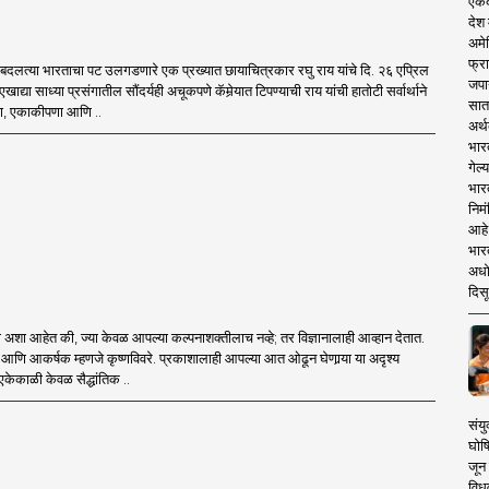
एकदा
देश
अमेर
फ्रा
तून बदलत्या भारताचा पट उलगडणारे एक प्रख्यात छायाचित्रकार रघु राय यांचे दि. २६ एप्रिल
जपा
ाद्या साध्या प्रसंगातील सौंदर्यही अचूकपणे कॅमेर्‍यात टिपण्याची राय यांची हातोटी सर्वार्थाने
सात
्ता, एकाकीपणा आणि ..
अर्थ
भार
गेल्
भार
निमं
आहे.
भारत
अधो
दिसू
टी अशा आहेत की, ज्या केवळ आपल्या कल्पनाशक्तीलाच नव्हे; तर विज्ञानालाही आव्हान देतात.
 गूढ आणि आकर्षक म्हणजे कृष्णविवरे. प्रकाशालाही आपल्या आत ओढून घेणार्‍या या अदृश्य
व एकेकाळी केवळ सैद्धांतिक ..
संयु
घोष
जून 
विधव