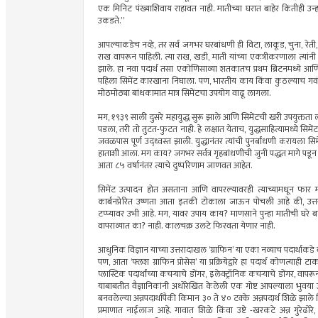
एक मिनिट पंख्याशिवाय राहावत नाही. मातीच्या घरात बाहेर कितीही उन
उकडते.”
आपल्याकडेच नव्हे, तर सर्व जगभर घरबांधणी ही विटा, लाकूड, चुना, रेती
राख वापरून पाहिली. त्या राख, खडी, माती यांच्या एकत्रीकरणाला त्यांनी 
झाले. हा नवा पदार्थ तसा एकोणिसाव्या शतकातच प्रथम ब्रिटनमध्ये आ
पहिला सिमेंट कारखाना निघाला. पण, भारतीय काय किंवा कुठल्याच गवंड
मोठमोठ्या बांधकामात मात्र सिमेंटचा उपयोग वाढू लागला.
मग, १९३९ साली दुसरे महायुद्ध सुरू झाले आणि सिमेंटची खरी उपयुक्तत
पडला, तरी तो तुटत-फुटत नाही. हे लक्षात येताच, युद्धसाहित्यामध्ये सिमे
जवळपास पूर्ण उद्ध्वस्त झाली. युद्धानंतर त्यांची पुनर्बांधणी करायला सिमे
हाताशी आला. मग काय? जगभर सर्वत्र गृहबांधणीची जुनी पद्धत मागे पडू
आता ८५ वर्षांनंतर त्याचे दुष्परिणाम जाणवत आहेत.
सिमेंट उत्पादन होत असताना आणि वापरल्यावरही त्याच्यामधून फार मोठ
कार्बनप्रेरित उष्णता आता इतकी टोकाला जाऊन पोचली आहे की, उत्तर 
टप्प्यावर उभी आहे. मग, यावर उपाय काय? माणसाने पुन्हा मातीची घरे बांध
वापराव्यात का? नाही. कालचक्र उलटे फिरवता येणार नाही.
आधुनिक विज्ञान याच्या उत्तरादाखल ‘ग्राफिन’ या एका नव्याच पदार्थाकडे 
पण, आता ‘फ्लश ग्राफिन प्रोसेस’ या प्रक्रियेद्वारे हा पदार्थ कोणत्
प्लास्टिक पदार्थांच्या कचर्‍याचे डोंगर, इलेक्ट्रॉनिक कचर्‍याचे डोंगर,
याबाबतीत वैज्ञानिकांनी अधोरेखित केलेली एक गोष्ट आपल्याला भुवया 
बनवलेल्या अन्नपदार्थांपैकी किमान ३० ते ४० टक्के अन्नपदार्थ शिळे झाल
प्रमाणात नाईलाज आहे. गावात शिळे किंवा उष्टे -खरकटे अन्न गुरेढोर