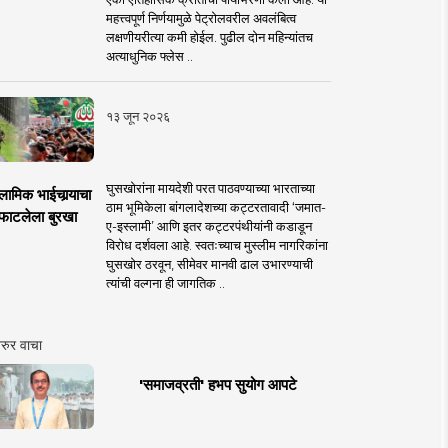
महत्त्वपूर्ण निर्णयामुळे पेट्रोलवरील अवलंबित्व
लक्षणीयरीत्या कमी होईल. पुढील दोन महिन्यांतच
अत्याधुनिक फ्लेस ..
१३ जून २०२६
घुसखोरांना मायदेशी परत पाठवण्याच्या भारताच्या
लामिक भाईचार्‍याचा
ठाम भूमिकेला बांगलादेशच्या कट्टरतावादी ‘जमात-
फाटलेला बुरखा
ए-इस्लामी’ आणि इतर कट्टरपंथीयांनी कडाडून
विरोध दर्शवला आहे. स्वतःच्याच मुस्लीम नागरिकांना
घुसखोर ठरवून, सीमेवर मानवी ढाल उभारण्याची
त्यांची वल्गना ही जागतिक ..
रुर वाचा
'समाजव्रती' हभप सुयोग आपटे