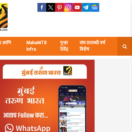
ंघ आणि
MahaMTB
पुन्हा
संघ शताब्दी वर्ष
Infra
देवेंद्र
विशेष