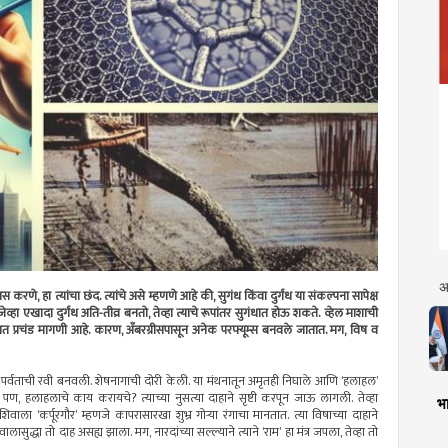
अ
ास करणे, हा त्यांचा छंद. त्यांचे असे म्हणणे आहे की, सुगंध किंवा दुर्गंध या संकल्पना सापेक्ष
ेव्हा एखादा दुर्गंध अति-तीव्र बनतो, तेव्हा त्याचे रूपांतर सुगंधात होऊ शकते. व्हेल माशाची
रात प्रचंड मागणी आहे. कारण, अँबरग्रीसपासून अनेक परफ्यूम्स बनवले जातात. मग, विष व
नी मेरू पर्वताची रवी बनवली. शेषनागाची दोरी केली. या मंथनातून अमृतही निघाले आणि ‘हलाहल’
पण, हलाहलाचे काय करायचे? त्याच्या नुसत्या दाहाने सृष्टी करपून जाऊ लागली. तेव्हा
भा
ा ‘कर्पूरगौर’ म्हणजे कापरासारखा शुभ्र गोर्‍या रंगाचा मानतात. त्या विषाच्या दाहाने
ुद्धा तो दाह असह्य झाला. मग, नारदांच्या सल्ल्याने त्याने ‘राम’ हा मंत्र जपला, तेव्हा तो