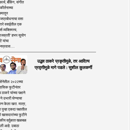
ार्य, बँकिंग, संगीत
कीर्तनाच्या
यमातून
जप्रबोधनाचा वसा
ारे वसईतील एक
श व्यक्तिमत्त्व,
ाजव्रती' हभप सुयोग
े यांचा
प्रवास.....
उद्धव ठाकरे प्रकृतीमुळे, तर आदित्य
प्रवृत्तीमुळे मागे पडले : सुशील कुलकर्णी
सेनेतील २०२२च्या
हासिक फुटीनंतर
व ठाकरे यांच्या पक्षाने
ाने उभारी घेण्याचा
त्न केला खरा. मात्र,
पुन्हा एकदा पक्षातील
 खासदारांच्या फुटीने
कीय वर्तुळात खळबळ
ली आहे. उबाठा