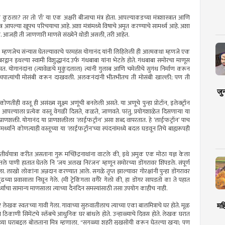
म कुठला? तर तो ‘राँ’ या एक अक्षरी बीजाचा मंत्र होता. आपल्याकडच्या मंत्रशास्त्रात आणि
त्र आपल्या खूपच परिचयाचा आहे. अशा मंत्रांमध्ये विषाचे अमृत करण्याचे सामर्थ्य आहे. अशा
ेत. आजही ती जाणणारी माणसे संख्येने थोडी असली, तरी आहेत.
ोष म्हणजेच संन्यास घेतल्यावरचे परमहंस योगानंद यांनी लिहिलेली ही आत्मकथा म्हणजे एक
द्वान इथल्या स्वामी विशुद्धानंद उर्फ गंधबाबा यांना भेटले होते. गंधबाबा समोरचा माणूस
असत. योगानंदांना (त्यावेळचे मुकुंदलाल) त्यांनी गुलाब आणि चमेलीचे सुगंध निर्माण करून
या चपात्यांची मोसंबी करून दाखवली. अलकनंदांनी भीतभीतच ती मोसंबी खाल्ली; पण ती
जु
ोणतीही वस्तू ही असंख्य सूक्ष्म अणूंची बनलेली असते. या अणूचे पुन्हा प्रोटॉन, इलेक्ट्रॉन
ळे आपल्याला प्रत्येक वस्तू वेगळी दिसते, कळते, जाणवते. परंतु, प्रयोगशाळेत दिसणार्‍या या
ूतील प्राणशक्ती. योगानंद या प्राणशक्तीला ‘लाईफट्रॉन’ असा शब्द वापरतात. हे ‘लाईफट्रॉन’ पाच
्थ्याने कोणत्याही वस्तूच्या या ‘लाईफट्रॉन’च्या स्पंदनांमध्ये बदल घडवून तिचे बाह्यरूपही
त तीर्थयात्रा करीत असताना गुरू मच्छिंद्रनाथांना वाटले की, इथे अमुक एक मोठा यज्ञ केला
ंडलुतले पाणी हातात घेतले नि ‘जय अलख निरंजन’ म्हणून समोरच्या डोंगरावर शिंपडले. संपूर्ण
झाला. लाखो लोकांना अन्नदान करण्यात आले. सगळे तृप्त झाल्यावर गोरक्षांनी पुन्हा डोंगरावर
ुढच्या प्रवासाला निघून गेले. (मी ट्रेकिंगला वगैरे गेलो की, हा डोंगर सापडतो का ते पहात
र्थ्याचा सामान्य माणसाला त्याच्या दैनंदिन समस्यांसाठी तसा उपयोग काहीच नाही.
लेखक स्वतःच्या गावी गेला. गावाच्या सुरुवातीलाच त्याच्या एका बालमित्राचे घर होते. मूळ
मह
या ठिकाणी सिमेंटचे स्लॅबचे आधुनिक घर बांधले होते. उन्हाळ्याचे दिवस होते. लेखक घरात
व्या घराबद्दल बोलताना मित्र म्हणाला, "सगळ्या शहरी सुखसोयी करून घेतल्या खर्‍या; पण