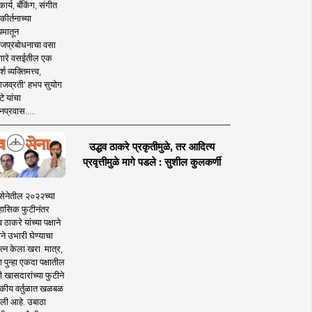
ार्य, बँकिंग, संगीत
कीर्तनाच्या
यमातून
जप्रबोधनाचा वसा
ारे वसईतील एक
श व्यक्तिमत्त्व,
ाजव्रती' हभप सुयोग
े यांचा
प्रवास.....
उद्धव ठाकरे प्रकृतीमुळे, तर आदित्य
प्रवृत्तीमुळे मागे पडले : सुशील कुलकर्णी
सेनेतील २०२२च्या
हासिक फुटीनंतर
व ठाकरे यांच्या पक्षाने
ाने उभारी घेण्याचा
त्न केला खरा. मात्र,
पुन्हा एकदा पक्षातील
 खासदारांच्या फुटीने
कीय वर्तुळात खळबळ
ली आहे. उबाठा