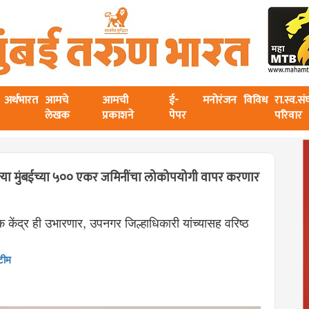
अर्थभारत
आमचे
आमची
ई-
मनोरंजन
विविध
रा.स्व.स
लेखक
प्रकाशने
पेपर
परिवार
्या मुंबईच्या ५०० एकर जमिनींचा लोकोपयोगी वापर करणार
केंद्र ही उभारणार, उपनगर जिल्हाधिकारी यांच्यासह वरिष्ठ
टीम