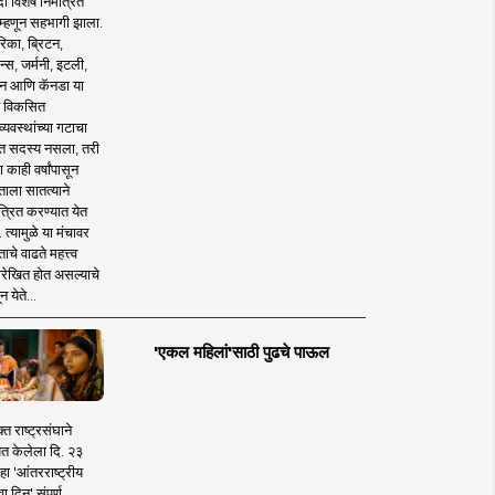
 विशेष निमंत्रित
 म्हणून सहभागी झाला.
िका, ब्रिटन,
न्स, जर्मनी, इटली,
न आणि कॅनडा या
 विकसित
व्यवस्थांच्या गटाचा
त सदस्य नसला, तरी
या काही वर्षांपासून
ताला सातत्याने
त्रित करण्यात येत
 त्यामुळे या मंचावर
ाचे वाढते महत्त्व
रेखित होत असल्याचे
न येते...
'एकल महिलां'साठी पुढचे पाऊल
क्त राष्ट्रसंघाने
ित केलेला दि. २३
हा 'आंतरराष्ट्रीय
ा दिन' संपूर्ण