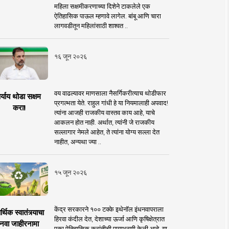
महिला सक्षमीकरणाच्या दिशेने टाकलेले एक
ऐतिहासिक पाऊल म्हणावे लागेल. बांबू आणि चारा
लागवडीतून महिलांसाठी शाश्वत ..
१६ जून २०२६
वय वाढल्यावर माणसाला नैसर्गिकरीत्याच थोडीफार
र्याय थोडा सक्षम
प्रगल्भता येते. राहुल गांधी हे या नियमालाही अपवाद!
करा!
त्यांना आजही राजकीय वास्तव काय आहे, याचे
आकलन होत नाही. अर्थात, त्यांनी जे राजकीय
सल्लागार नेमले आहेत, ते त्यांना योग्य सल्ला देत
नाहीत, अन्यथा ज्या ..
१५ जून २०२६
केंद्र सरकारने १०० टक्के इथेनॉल इंधनवापराला
्थिक स्वातंत्र्याचा
हिरवा कंदील देत, देशाच्या ऊर्जा आणि कृषिक्षेत्रात
नवा जाहीरनामा
एका ऐतिहासिक क्रांतीची पायाभरणी केली आहे. या