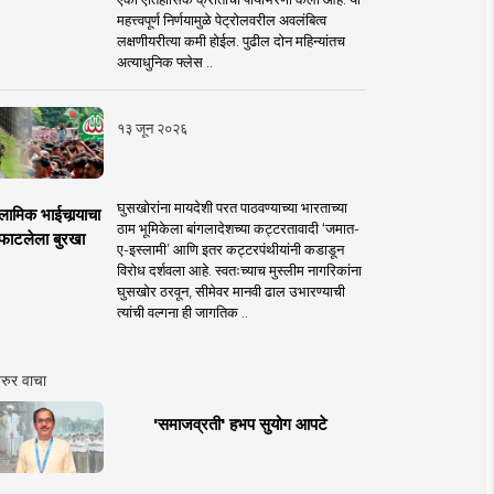
महत्त्वपूर्ण निर्णयामुळे पेट्रोलवरील अवलंबित्व
लक्षणीयरीत्या कमी होईल. पुढील दोन महिन्यांतच
अत्याधुनिक फ्लेस ..
१३ जून २०२६
घुसखोरांना मायदेशी परत पाठवण्याच्या भारताच्या
लामिक भाईचार्‍याचा
ठाम भूमिकेला बांगलादेशच्या कट्टरतावादी ‘जमात-
फाटलेला बुरखा
ए-इस्लामी’ आणि इतर कट्टरपंथीयांनी कडाडून
विरोध दर्शवला आहे. स्वतःच्याच मुस्लीम नागरिकांना
घुसखोर ठरवून, सीमेवर मानवी ढाल उभारण्याची
त्यांची वल्गना ही जागतिक ..
रुर वाचा
'समाजव्रती' हभप सुयोग आपटे