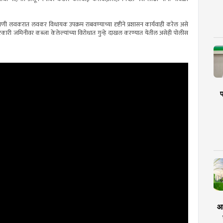
काणी लवकरात लवकर विधायक उपक्रम राबवण्याच्या दृष्टीने प्रशासन कार्यवाही करेल असे
कारी जमिनीवर कब्जा केलेल्यांच्या विरोधात गुन्हे दाखल करण्यात येतील असेही पोलीस
प
आर