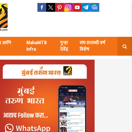
ंघ आणि
MahaMTB
पुन्हा
संघ शताब्दी वर्ष
Infra
देवेंद्र
विशेष