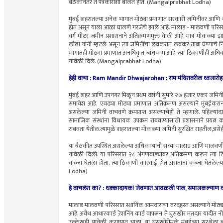
बैठकीनंतर ते पत्रकारांशी बोलते होते. (Mangalprabhat Lodha)
मुंबई शहरातल्या अनेक भागात मोठ्या प्रमाणात सरकारी जमिनींवर आणि क
होत असून याला आळा घालणे गरजेचे झाले आहे. मालाड - मालवणी परिसर
वर्ग मीटर जमीन प्रशासनाने अतिक्रमणमुक्त केली आहे. मात्र मोकळ्या झा
लोढा यांनी म्हटले असून त्या जमिनींचा लवकरात लवकर ताबा घेण्याचे निर्द
भागातही मोठ्या प्रमाणात अनधिकृत बांधकाम आहे. त्या ठिकाणीही अधिकार्
यावेळी दिले. (Mangalprabhat Lodha)
हेही वाचा :
Ram Mandir Dhwajarohan : राम मंदिरावरील ध्वजारोहणानंत
मुंबई शहर आणि उपनगर मिळून प्रथम दर्शनी सुमारे २७ हजार एकर जमिनीं
समावेश आहे. एवढ्या मोठ्या प्रमाणात अतिक्रमण असल्याने मुंबईकरां
असलेल्या जमिनी वाचवणे क्रमप्राप्त असल्याचेही ते म्हणाले. पहिल्
सामाजिक संस्थांना विधायक उपक्रम राबवण्यासाठी प्रशासनाने प्रयत्न 
राबवता येतील.त्यामुळे शहरातल्या मोकळ्या जमिनी सुरक्षित राहतील,अस
या बैठकीत उपस्थित असलेल्या अधिकाऱ्यांनी सध्या मालाड आणि मालवणी 
यावेळी दिली. या परिसरात २८ अंगणवाड्यावर अतिक्रमण करून त्या ठि
कब्जा घेतला होता. त्या ठिकाणी कारवाई होत असताना कब्जा घेतलेल्या
Lodha)
हे वाचलंत का? :
धक्कादायक! जेवणात आढळली पाल, समाजकल्याण वसतिगृ
मालाड मालवणी परिसरात स्थानिक आमदाराचा वरदहस्त असल्याने मोठ्या प
आहे. अवैध आधारकार्ड ,रेशनिंग कार्ड वापरून ते घुसखोर मतदार यादीत नो
उल्लेखही यावेळी करण्यात आला. या घुसखोरीमुळे मुंबईच्या सुरक्षेला 