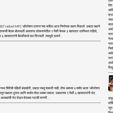
एकदा
देश
अमेर
फ्रा
जपा
सात
 rebel MP) 'ऑपरेशन टायगर'च्या चर्चेला आज निर्णायक वळण मिळाले. उबाठा पक्षाने
अर्थ
त्त्वाची बैठक बोलावली असताना लोकसभेतील ९ पैकी केवळ ३ खासदार उपस्थित राहिले,
भार
ा ६ खासदारांनी बैठकीकडे पाठ फिरवली. त्यामुळे ठाकरे ..
गेल्
भार
निमं
आहे.
भारत
अधो
दिसू
थ शिंदेंची पहिली बंडखोरी, उबाठा पचवू शकली नाही, तोच अवघ्या ४ वर्षांत आता 'ऑपरेशन
मातून पक्षाला दुसरा आणि सर्वात मोठा धक्का बसला. उबाठाच्या ९ पैकी ६ खासदारांनी थेट
ध्यक्षांची भेट घेऊन वेगळ्या गटाची मागणी ..
संयु
घोष
जून 
विधव