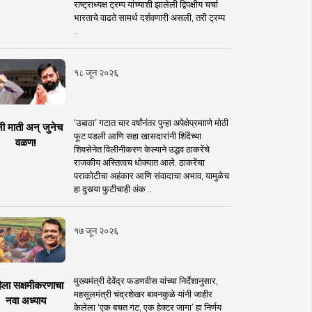
राष्ट्राध्यक्ष ट्रम्प यांच्याशी झालेली द्विपक्षीय चर्चा
भारताचे वाढते सामर्थ दर्शवणारी असली, तरी ट्रम्प
..
१८ जून २०२६
‘उबाठा’ गटात चार वर्षांनंतर पुन्हा अपेक्षेप्रमााणे मोठी
नी माती अन् जुनेच
फूट पडली आणि सहा खासदारांनी शिंदेंच्या
वळण!
शिवसेनेत विलीनीकरण केल्याने उद्धव ठाकरेंचे
राजकीय अस्तित्वच धोक्यात आले. ठाकरेंचा
पराकोटीचा अहंकार आणि संवादाचा अभाव, यामुळेच
हा दुसर्‍या फुटीचाही अंक ..
१७ जून २०२६
मुख्यमंत्री देवेंद्र फडणवीस यांच्या निर्देशानुसार,
िला सक्षमीकरणाचा
महसूलमंत्री चंद्रशेखर बावनकुळे यांनी जाहीर
नवा अध्याय
केलेला ‘एक बचत गट, एक हेक्टर जागा’ हा निर्णय