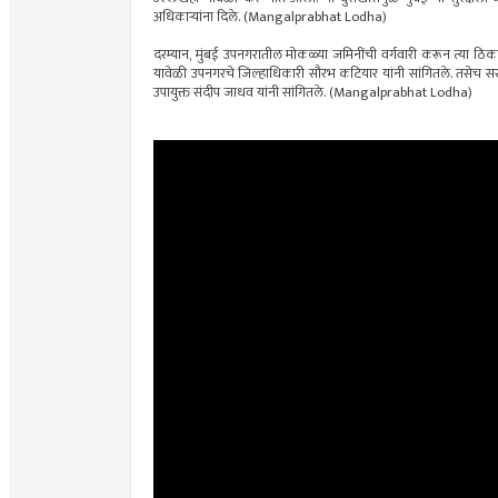
अधिकाऱ्यांना दिले. (Mangalprabhat Lodha)
दरम्यान, मुंबई उपनगरातील मोकळ्या जमिनींची वर्गवारी करून त्या ठि
यावेळी उपनगरचे जिल्हाधिकारी सौरभ कटियार यांनी सांगितले. तसेच सर
उपायुक्त संदीप जाधव यांनी सांगितले. (Mangalprabhat Lodha)