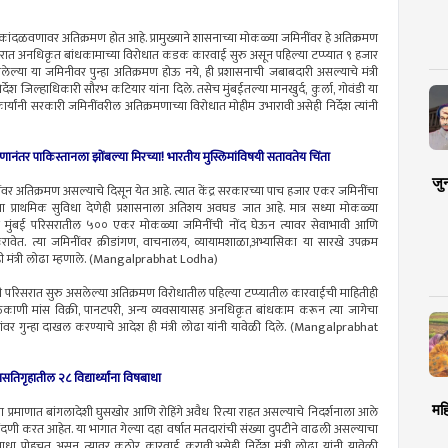
ांदळवणावर अतिक्रमण होत आहे. प्रामुख्याने शासनाच्या मोकळ्या जमिनींवर हे अतिक्रमण
ात अनधिकृत बांधकामाच्या विरोधात कडक कारवाई सुरु असून पहिल्या टप्प्यात ९ हजार
लेल्या या जमिनीवर पुन्हा अतिक्रमण होऊ नये, ही प्रशासनाची जबाबदारी असल्याचे मंत्री
ेश जिल्हाधिकारी सौरभ कटियार यांना दिले. तसेच मुंबईतल्या मानखुर्द, कुर्ला, गोवंडी या
यांनी सरकारी जमिनींवरील अतिक्रमणाच्या विरोधात मोहीम उभारावी असेही निर्देश त्यांनी
र पाकिस्तानला झोंबल्या मिरच्या! भारतीय मुस्लिमांविषयी सतावतेय चिंता
जु
वर अतिक्रमण असल्याचे दिसून येत आहे. त्यात केंद्र सरकारच्या पाच हजार एकर जमिनींचा
ना प्राथमिक सुविधा देणेही प्रशासनाला अतिशय अवघड जात आहे. मात्र सध्या मोकळ्या
यांदा मुंबई परिसरातील ५०० एकर मोकळ्या जमिनींची नोंद घेऊन त्यावर सेवाभावी आणि
करावेत. त्या जमिनींवर क्रीडांगण, वाचनालय, व्यायामशाळा,अभ्यासिका या सारखे उपक्रम
ेही मंत्री लोढा म्हणाले. (Mangalprabhat Lodha)
परिसरात सुरु असलेल्या अतिक्रमण विरोधातील पहिल्या टप्प्यातील कारवाईची माहितीही
काणी मांस विक्री, पानटपरी, अन्य व्यवसायासह अनधिकृत बांधकाम करून त्या जागेचा
ंवर गुन्हा दाखल करण्याचे आदेश ही मंत्री लोढा यांनी यावेळी दिले. (Mangalprabhat
हातील २८ विद्यार्थ्यांना विषबाधा
मह
्रमाणात बांगलादेशी घुसखोर आणि रोहिंगे अवैध रित्या राहत असल्याचे निदर्शनाला आले
ंदणी करत आहेत. या भागात गेल्या दहा वर्षात मतदारांची संख्या दुपटीने वाढली असल्याचा
बाधा पोहचत असून त्यावर कठोर कारवाई करावी,असेही निर्देश मंत्री लोढा यांनी यावेळी