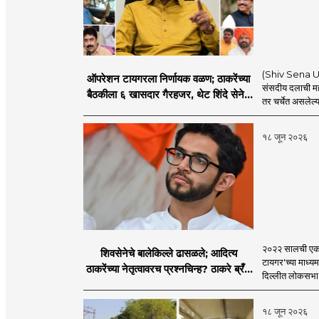
(Shiv Sena UBT
ऑपरेशन टायगरला निर्णायक वळण; ठाकरेंच्या
संसदीय दलाची मह
बैठकीला ६ खासदार गैरहजर, थेट शिंदे सेनेत
तर चर्चेत असलेल्य
विलीन होण्याचा प्रस्ताव?
१८ जून २०२६
२०२२ सालची एकना
शिवसेनेचे बालेकिल्ले ढासळले; आदित्य
टायगर'च्या माध्य
ठाकरेंच्या नेतृत्वावरच प्रश्नचिन्ह? ठाकरे ब्रँड
दिल्लीत लोकसभा अ
नेमका कुठे चुकला?
१८ जून २०२६