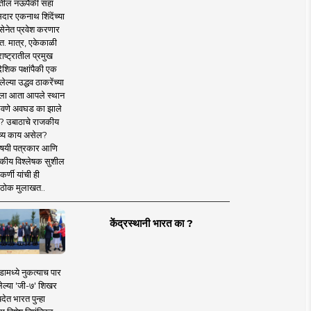
तील नऊपैकी सहा
दार एकनाथ शिंदेंच्या
सेनेत प्रवेश करणार
त. मात्र, एकेकाळी
ाष्ट्रातील प्रमुख
देशिक पक्षांपैकी एक
ल्या उद्धव ठाकरेंच्या
षाला आता आपले स्थान
वणे अवघड का झाले
? उबाठाचे राजकीय
ष्य काय असेल?
िषयी पत्रकार आणि
कीय विश्लेषक सुशील
र्णी यांची ही
ठोक मुलाखत..
केंद्रस्थानी भारत का ?
ामध्ये नुकत्याच पार
ेल्या 'जी-७' शिखर
देत भारत पुन्हा