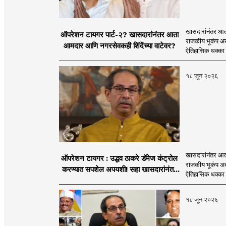
tradition.
will be the side of the
खासदारांनंतर आत
ऑपरेशन टायगर पार्ट-२? खासदारांनंतर आता
राजकीय भूकंप अखे
आमदार आणि नगरसेवकही शिंदेंच्या वाटेवर?
ऐतिहासिक धक्का 
१८ जून २०२६
खासदारांनंतर आत
ऑपरेशन टायगर : उद्धव ठाकरे डॅमेज कंट्रोल
राजकीय भूकंप अखे
करण्यात सपशेल अपयशी! सहा खासदारांनंतर
ऐतिहासिक धक्का 
आमदारांसह नगरसेवकही शिंदेंकडे जाण्याच्या
चर्चा सुरू
१८ जून २०२६