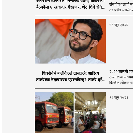
ऑपरेशन टायगरला निर्णायक वळण; ठाकरेंच्या
संसदीय दलाची मह
बैठकीला ६ खासदार गैरहजर, थेट शिंदे सेनेत
तर चर्चेत असलेल्य
विलीन होण्याचा प्रस्ताव?
१८ जून २०२६
२०२२ सालची एकना
शिवसेनेचे बालेकिल्ले ढासळले; आदित्य
टायगर'च्या माध्य
ठाकरेंच्या नेतृत्वावरच प्रश्नचिन्ह? ठाकरे ब्रँड
दिल्लीत लोकसभा अ
नेमका कुठे चुकला?
१८ जून २०२६