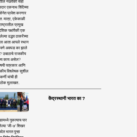
तील नऊपैकी सहा
दार एकनाथ शिंदेंच्या
सेनेत प्रवेश करणार
त. मात्र, एकेकाळी
ाष्ट्रातील प्रमुख
देशिक पक्षांपैकी एक
ल्या उद्धव ठाकरेंच्या
षाला आता आपले स्थान
वणे अवघड का झाले
? उबाठाचे राजकीय
ष्य काय असेल?
िषयी पत्रकार आणि
कीय विश्लेषक सुशील
र्णी यांची ही
ठोक मुलाखत..
केंद्रस्थानी भारत का ?
ामध्ये नुकत्याच पार
ेल्या 'जी-७' शिखर
देत भारत पुन्हा