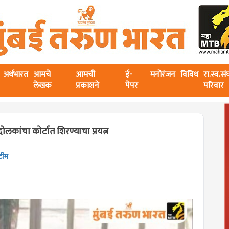
अर्थभारत
आमचे
आमची
ई-
मनोरंजन
विविध
रा.स्व.स
लेखक
प्रकाशने
पेपर
परिवार
लकांचा कोर्टात शिरण्याचा प्रयत्न
टीम