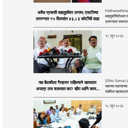
Maharashtra S
अवैध प्रवासी वाहतुकीवर लगाम; एसटीच्या
वाहतुकीविरोधात रा
उत्पन्नात १५ दिवसांत ४३.८३ कोटींची वाढ!
उत्पन्नावर सकार
१८ जून २०२६
(Shiv Sena UBT) 
पक्ष बैठकीला गैरहजर राहिल्याने खासदार
पक्षाच्या महत्त्वा
अपात्र ठरू शकतात का? व्हीप आणि कायदा
संबंधित खासदारांव
नेमकं काय सांगतो?
१८ जून २०२६