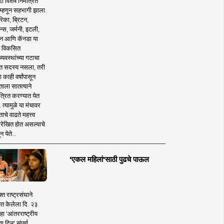
 विशेष निमंत्रित
 म्हणून सहभागी झाला.
िका, ब्रिटन,
न्स, जर्मनी, इटली,
न आणि कॅनडा या
 विकसित
व्यवस्थांच्या गटाचा
त सदस्य नसला, तरी
या काही वर्षांपासून
ताला सातत्याने
त्रित करण्यात येत
 त्यामुळे या मंचावर
ाचे वाढते महत्त्व
रेखित होत असल्याचे
न येते...
'एकल महिलां'साठी पुढचे पाऊल
क्त राष्ट्रसंघाने
ित केलेला दि. २३
हा 'आंतरराष्ट्रीय
ा दिन' संपूर्ण