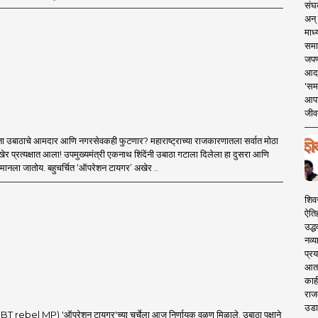
संघक
अन् 
माध्
समा
जपण
आदर्
'सम
आपट
जीवन
ा उबाठाचे आमदार आणि नगरसेवकही फुटणार? महाराष्ट्राच्या राजकारणातला सर्वात मोठा
र प्रत्यक्षात आला! उपमुख्यमंत्री एकनाथ शिंदेंनी उबाठा गटाला दिलेला हा दुसरा आणि
मानला जातोय. बहुचर्चित ‘ऑपरेशन टायगर’ अखेर ..
शिव
ऐति
उद्ध
नव्य
प्रय
आता 
काही
राज
उडा
 rebel MP) 'ऑपरेशन टायगर'च्या चर्चेला आज निर्णायक वळण मिळाले. उबाठा पक्षाने