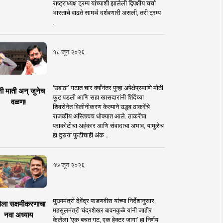
राष्ट्राध्यक्ष ट्रम्प यांच्याशी झालेली द्विपक्षीय चर्चा
भारताचे वाढते सामर्थ दर्शवणारी असली, तरी ट्रम्प
..
१८ जून २०२६
‘उबाठा’ गटात चार वर्षांनंतर पुन्हा अपेक्षेप्रमााणे मोठी
नी माती अन् जुनेच
फूट पडली आणि सहा खासदारांनी शिंदेंच्या
वळण!
शिवसेनेत विलीनीकरण केल्याने उद्धव ठाकरेंचे
राजकीय अस्तित्वच धोक्यात आले. ठाकरेंचा
पराकोटीचा अहंकार आणि संवादाचा अभाव, यामुळेच
हा दुसर्‍या फुटीचाही अंक ..
१७ जून २०२६
मुख्यमंत्री देवेंद्र फडणवीस यांच्या निर्देशानुसार,
िला सक्षमीकरणाचा
महसूलमंत्री चंद्रशेखर बावनकुळे यांनी जाहीर
नवा अध्याय
केलेला ‘एक बचत गट, एक हेक्टर जागा’ हा निर्णय