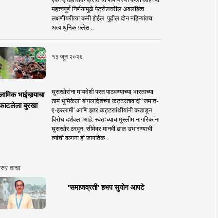
महत्त्वपूर्ण निर्णयामुळे पेट्रोलवरील अवलंबित्व
लक्षणीयरीत्या कमी होईल. पुढील दोन महिन्यांतच
अत्याधुनिक फ्लेस ..
१३ जून २०२६
घुसखोरांना मायदेशी परत पाठवण्याच्या भारताच्या
लामिक भाईचार्‍याचा
ठाम भूमिकेला बांगलादेशच्या कट्टरतावादी ‘जमात-
फाटलेला बुरखा
ए-इस्लामी’ आणि इतर कट्टरपंथीयांनी कडाडून
विरोध दर्शवला आहे. स्वतःच्याच मुस्लीम नागरिकांना
घुसखोर ठरवून, सीमेवर मानवी ढाल उभारण्याची
त्यांची वल्गना ही जागतिक ..
रुर वाचा
'समाजव्रती' हभप सुयोग आपटे