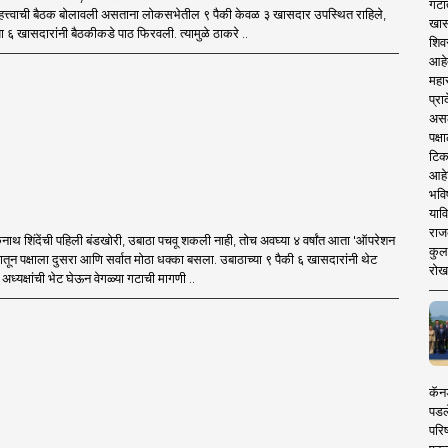
गटा
त्त्वाची बैठक बोलावली असताना लोकसभेतील ९ पैकी केवळ ३ खासदार उपस्थित राहिले,
खास
ा ६ खासदारांनी बैठकीकडे पाठ फिरवली. त्यामुळे ठाकरे ..
शिव
आहे
महार
प्रा
असले
पक्
टिक
आहे
भवि
याव
राज
थ शिंदेंची पहिली बंडखोरी, उबाठा पचवू शकली नाही, तोच अवघ्या ४ वर्षांत आता 'ऑपरेशन
कुलक
मातून पक्षाला दुसरा आणि सर्वात मोठा धक्का बसला. उबाठाच्या ९ पैकी ६ खासदारांनी थेट
रोख
ध्यक्षांची भेट घेऊन वेगळ्या गटाची मागणी ..
कॅनड
पडल
परिष