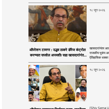
१८ जून २०२६
खासदारांनंतर आत
ऑपरेशन टायगर : उद्धव ठाकरे डॅमेज कंट्रोल
राजकीय भूकंप अखे
करण्यात सपशेल अपयशी! सहा खासदारांनंतर
ऐतिहासिक धक्का 
आमदारांसह नगरसेवकही शिंदेंकडे जाण्याच्या
चर्चा सुरू
१८ जून २०२६
(Shiv Sena UBT