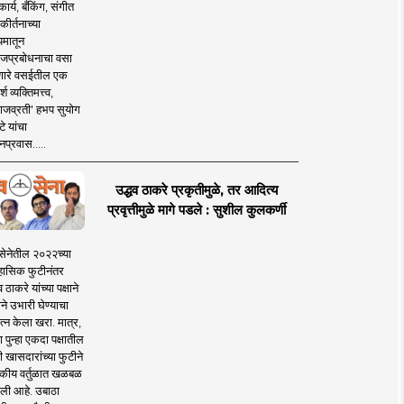
ार्य, बँकिंग, संगीत
कीर्तनाच्या
यमातून
जप्रबोधनाचा वसा
ारे वसईतील एक
श व्यक्तिमत्त्व,
ाजव्रती' हभप सुयोग
े यांचा
प्रवास.....
उद्धव ठाकरे प्रकृतीमुळे, तर आदित्य
प्रवृत्तीमुळे मागे पडले : सुशील कुलकर्णी
सेनेतील २०२२च्या
हासिक फुटीनंतर
व ठाकरे यांच्या पक्षाने
ाने उभारी घेण्याचा
त्न केला खरा. मात्र,
पुन्हा एकदा पक्षातील
 खासदारांच्या फुटीने
कीय वर्तुळात खळबळ
ली आहे. उबाठा