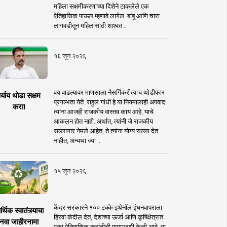
महिला सक्षमीकरणाच्या दिशेने टाकलेले एक
ऐतिहासिक पाऊल म्हणावे लागेल. बांबू आणि चारा
लागवडीतून महिलांसाठी शाश्वत ..
१६ जून २०२६
वय वाढल्यावर माणसाला नैसर्गिकरीत्याच थोडीफार
र्याय थोडा सक्षम
प्रगल्भता येते. राहुल गांधी हे या नियमालाही अपवाद!
करा!
त्यांना आजही राजकीय वास्तव काय आहे, याचे
आकलन होत नाही. अर्थात, त्यांनी जे राजकीय
सल्लागार नेमले आहेत, ते त्यांना योग्य सल्ला देत
नाहीत, अन्यथा ज्या ..
१५ जून २०२६
केंद्र सरकारने १०० टक्के इथेनॉल इंधनवापराला
्थिक स्वातंत्र्याचा
हिरवा कंदील देत, देशाच्या ऊर्जा आणि कृषिक्षेत्रात
नवा जाहीरनामा
एका ऐतिहासिक क्रांतीची पायाभरणी केली आहे. या