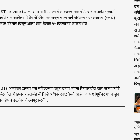
एकदा
देश
T service turns a profit राज्यातील बसस्थानक परिसरातील अवैध प्रवासी
अमेर
बविण्यात आलेल्या विशेष मोहिमेचा महाराष्ट्र राज्य मार्ग परिवहन महामंडळाच्या (एसटी)
फ्रा
ात्मक परिणाम दिसून आला आहे. केवळ १५ दिवसांच्या कालावधीत ..
जपा
सात
अर्थ
भार
गेल्
भार
निमं
आहे.
भारत
अधो
दिसू
'ऑपरेशन टायगर'च्या चर्चेदरम्यान उद्धव ठाकरे यांच्या शिवसेनेतील सहा खासदारांनी
च्या बैठकीला गैरहजर राहत बंडाची चिन्हे अधिक स्पष्ट केली आहेत. या पार्श्वभूमीवर पक्षाकडून
र व्हीपचे उल्लंघन केल्याप्रकरणी ..
संयु
घोष
जून 
विधव