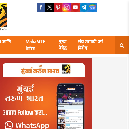
ंघ आणि
MahaMTB
पुन्हा
संघ शताब्दी वर्ष
Infra
देवेंद्र
विशेष