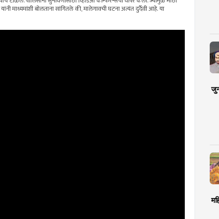
चे टाळले. पोलिसांनी सुनावणीसाठी व्हिडिओ कॉन्फरन्सचा वापर केला. ज्यामुळे मोठा
ांनी माध्यमांशी बोलताना सांगितले की, मालेगावची घटना अत्यंत दुर्दैवी आहे. या
जु
मह