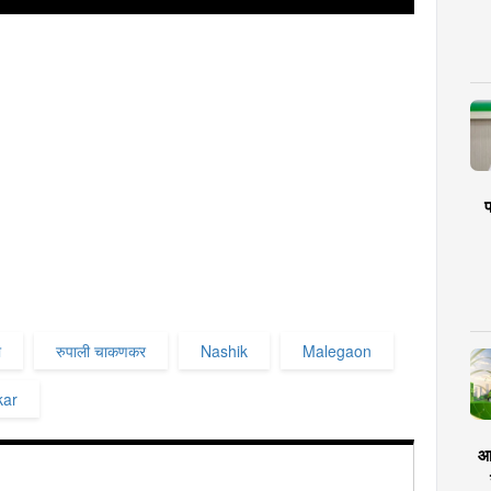
प
ा
रुपाली चाकणकर
Nashik
Malegaon
kar
आर