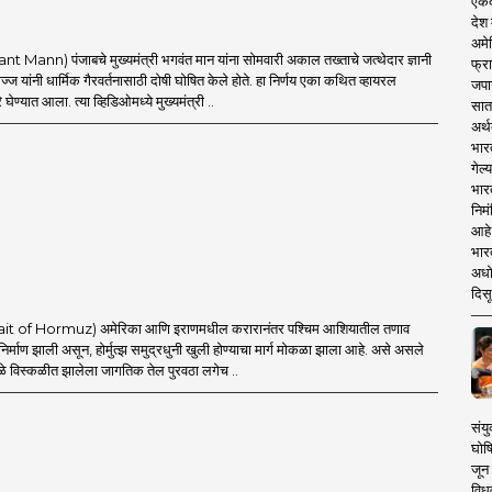
एकदा
देश
अमेर
t Mann) पंजाबचे मुख्यमंत्री भगवंत मान यांना सोमवारी अकाल तख्ताचे जत्थेदार ज्ञानी
फ्रा
ज यांनी धार्मिक गैरवर्तनासाठी दोषी घोषित केले होते. हा निर्णय एका कथित व्हायरल
जपा
घेण्यात आला. त्या व्हिडिओमध्ये मुख्यमंत्री ..
सात
अर्थ
भार
गेल्
भार
निमं
आहे.
भारत
अधो
दिसू
Strait of Hormuz) अमेरिका आणि इराणमधील करारानंतर पश्चिम आशियातील तणाव
 निर्माण झाली असून, होर्मुत्झ समुद्रधुनी खुली होण्याचा मार्ग मोकळा झाला आहे. असे असले
ामुळे विस्कळीत झालेला जागतिक तेल पुरवठा लगेच ..
संयु
घोष
जून 
विधव