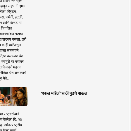
 विशेष निमंत्रित
 म्हणून सहभागी झाला.
िका, ब्रिटन,
न्स, जर्मनी, इटली,
न आणि कॅनडा या
 विकसित
व्यवस्थांच्या गटाचा
त सदस्य नसला, तरी
या काही वर्षांपासून
ताला सातत्याने
त्रित करण्यात येत
 त्यामुळे या मंचावर
ाचे वाढते महत्त्व
रेखित होत असल्याचे
न येते...
'एकल महिलां'साठी पुढचे पाऊल
क्त राष्ट्रसंघाने
ित केलेला दि. २३
हा 'आंतरराष्ट्रीय
ा दिन' संपूर्ण