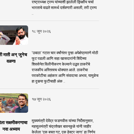
राष्ट्राध्यक्ष ट्रम्प यांच्याशी झालेली द्विपक्षीय चर्चा
भारताचे वाढते सामर्थ दर्शवणारी असली, तरी ट्रम्प
..
१८ जून २०२६
‘उबाठा’ गटात चार वर्षांनंतर पुन्हा अपेक्षेप्रमााणे मोठी
नी माती अन् जुनेच
फूट पडली आणि सहा खासदारांनी शिंदेंच्या
वळण!
शिवसेनेत विलीनीकरण केल्याने उद्धव ठाकरेंचे
राजकीय अस्तित्वच धोक्यात आले. ठाकरेंचा
पराकोटीचा अहंकार आणि संवादाचा अभाव, यामुळेच
हा दुसर्‍या फुटीचाही अंक ..
१७ जून २०२६
मुख्यमंत्री देवेंद्र फडणवीस यांच्या निर्देशानुसार,
िला सक्षमीकरणाचा
महसूलमंत्री चंद्रशेखर बावनकुळे यांनी जाहीर
नवा अध्याय
केलेला ‘एक बचत गट, एक हेक्टर जागा’ हा निर्णय