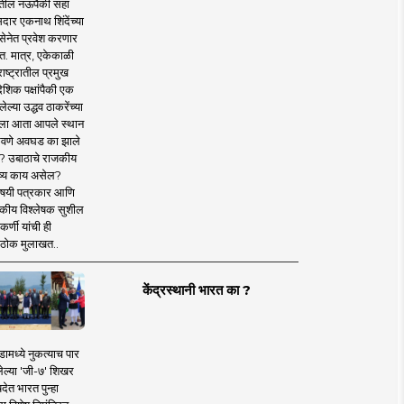
तील नऊपैकी सहा
दार एकनाथ शिंदेंच्या
सेनेत प्रवेश करणार
त. मात्र, एकेकाळी
ाष्ट्रातील प्रमुख
देशिक पक्षांपैकी एक
ल्या उद्धव ठाकरेंच्या
षाला आता आपले स्थान
वणे अवघड का झाले
? उबाठाचे राजकीय
ष्य काय असेल?
िषयी पत्रकार आणि
कीय विश्लेषक सुशील
र्णी यांची ही
ठोक मुलाखत..
केंद्रस्थानी भारत का ?
ामध्ये नुकत्याच पार
ेल्या 'जी-७' शिखर
देत भारत पुन्हा