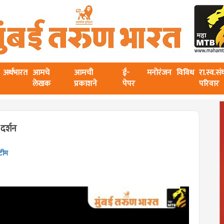
अर्थभारत
आमचे
आमची
ई-
मनोरंजन
विविध
रा.स्व.स
लेखक
प्रकाशने
पेपर
परिवार
 दर्शन
टीम