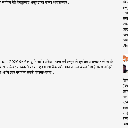
संघक
 सर्वोच्च नेते हिबतुल्लाह अखुंदझादा यांच्या आदेशानंतर ..
अन् 
माध्
समा
जपण
आदर्
'सम
आपट
जीवन
a 2026 देशातील दुर्गम आणि वंचित गावांना सर्व ऋतूंमध्ये सुरक्षित व अखंड रस्ते संपर्क
यासाठी केंद्र सरकारने २०२६-२७ या आर्थिक वर्षात मोठे पाऊल उचलले आहे. प्रधानमंत्री
आणि इतर ग्रामीण संपर्क योजनांअंतर्गत ..
शिव
ऐति
उद्ध
नव्य
प्रय
आता 
काही
राज
उडा