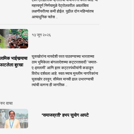
महत्त्वपूर्ण निर्णयामुळे पेट्रोलवरील अवलंबित्व
लक्षणीयरीत्या कमी होईल. पुढील दोन महिन्यांतच
अत्याधुनिक फ्लेस ..
१३ जून २०२६
घुसखोरांना मायदेशी परत पाठवण्याच्या भारताच्या
लामिक भाईचार्‍याचा
ठाम भूमिकेला बांगलादेशच्या कट्टरतावादी ‘जमात-
फाटलेला बुरखा
ए-इस्लामी’ आणि इतर कट्टरपंथीयांनी कडाडून
विरोध दर्शवला आहे. स्वतःच्याच मुस्लीम नागरिकांना
घुसखोर ठरवून, सीमेवर मानवी ढाल उभारण्याची
त्यांची वल्गना ही जागतिक ..
रुर वाचा
'समाजव्रती' हभप सुयोग आपटे