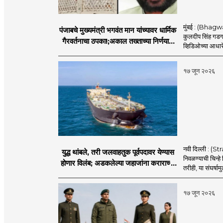
मुंबई : (Bhagwan
पंजाबचे मुख्यमंत्री भगवंत मान यांच्यावर धार्मिक
कुलदीप सिंह गडगज्
गैरवर्तनाचा ठपका!;अकाल तख्ताच्या निर्णयाने
व्हिडिओच्या आधारे 
मोठी खळबळ
१७ जून २०२६
नवी दिल्ली : (
युद्ध थांबले, तरी जलवाहतुक पूर्वपदावर येण्यास
निवळण्याची चिन्हे
होणार विलंब; अडकलेल्या जहाजांना कराराच्या
तरीही, या संघर्ष
शाश्वततेची चिंता.
१७ जून २०२६