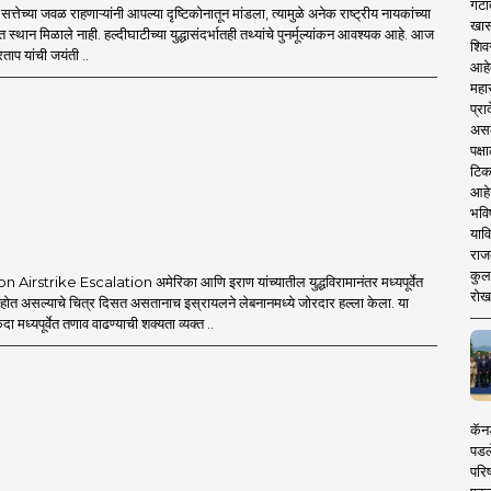
गटा
्तेच्या जवळ राहणाऱ्यांनी आपल्या दृष्टिकोनातून मांडला, त्यामुळे अनेक राष्ट्रीय नायकांच्या
खास
त स्थान मिळाले नाही. हल्दीघाटीच्या युद्धासंदर्भातही तथ्यांचे पुनर्मूल्यांकन आवश्यक आहे. आज
शिव
ताप यांची जयंती ..
आहे
महार
प्रा
असले
पक्
टिक
आहे
भवि
याव
राज
कुलक
Airstrike Escalation अमेरिका आणि इराण यांच्यातील युद्धविरामानंतर मध्यपूर्वेत
रोख
त होत असल्याचे चित्र दिसत असतानाच इस्रायलने लेबनानमध्ये जोरदार हल्ला केला. या
एकदा मध्यपूर्वेत तणाव वाढण्याची शक्यता व्यक्त ..
कॅनड
पडल
परिष