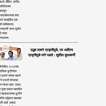
ार्य, बँकिंग, संगीत
कीर्तनाच्या
यमातून
जप्रबोधनाचा वसा
ारे वसईतील एक
श व्यक्तिमत्त्व,
ाजव्रती' हभप सुयोग
े यांचा
प्रवास.....
उद्धव ठाकरे प्रकृतीमुळे, तर आदित्य
प्रवृत्तीमुळे मागे पडले : सुशील कुलकर्णी
सेनेतील २०२२च्या
हासिक फुटीनंतर
व ठाकरे यांच्या पक्षाने
ाने उभारी घेण्याचा
त्न केला खरा. मात्र,
पुन्हा एकदा पक्षातील
 खासदारांच्या फुटीने
कीय वर्तुळात खळबळ
ली आहे. उबाठा