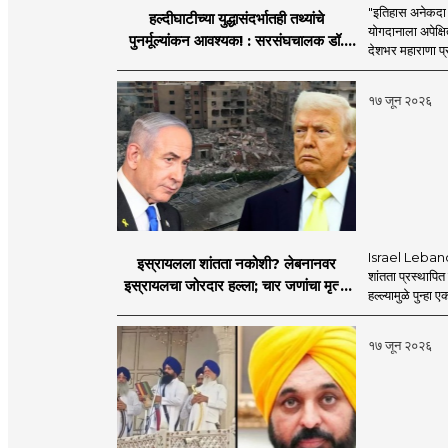
"इतिहास अनेकदा सत
हल्दीघाटीच्या युद्धासंदर्भातही तथ्यांचे
योगदानाला अपेक्षि
पुनर्मूल्यांकन आवश्यक! : सरसंघचालक डॉ.
देशभर महाराणा प्र
मोहनजी भागवत
१७ जून २०२६
Israel Lebanon 
इस्रायलला शांतता नकोशी? लेबनानवर
शांतता प्रस्थापि
इस्रायलचा जोरदार हल्ला; चार जणांचा मृत्यू,
हल्ल्यामुळे पुन्हा 
इराण-अमेरिकेत आरोप-प्रत्यारोप
१७ जून २०२६