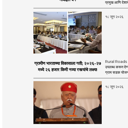
प्रमुख आणि देशाचे
१८ जून २०२६
Rural Roads Indi
ग्रामीण भारताच्या विकासाला गती; २०२६-२७
उपलब्ध करून देण्
मध्ये २६ हजार किमी नव्या रस्त्यांचे लक्ष्य!
ग्राम सडक योजना 
१८ जून २०२६