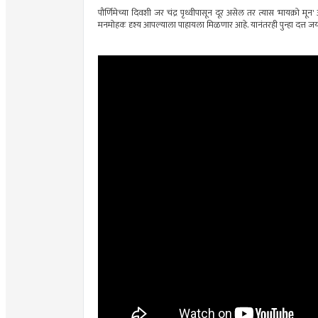
पौर्णिमेच्या दिवशी जर चंद्र पृथ्वीपासून दूर असेल तर त्यास 'मायक्रो मून
मनमोहक दृश्य आपल्याला पाहायला मिळणार आहे. यानंतरही पुन्हा दत्त जयं