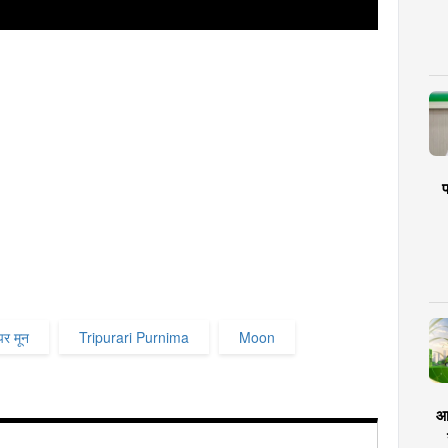
प
पर मून
Tripurari Purnima
Moon
आर