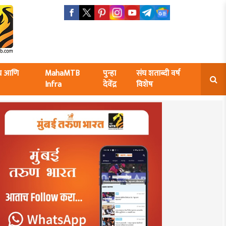
ंघ आणि
MahaMTB
पुन्हा
संघ शताब्दी वर्ष
Infra
देवेंद्र
विशेष