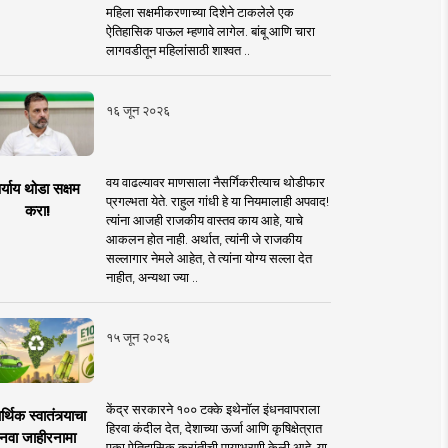
महिला सक्षमीकरणाच्या दिशेने टाकलेले एक
ऐतिहासिक पाऊल म्हणावे लागेल. बांबू आणि चारा
लागवडीतून महिलांसाठी शाश्वत ..
१६ जून २०२६
वय वाढल्यावर माणसाला नैसर्गिकरीत्याच थोडीफार
र्याय थोडा सक्षम
प्रगल्भता येते. राहुल गांधी हे या नियमालाही अपवाद!
करा!
त्यांना आजही राजकीय वास्तव काय आहे, याचे
आकलन होत नाही. अर्थात, त्यांनी जे राजकीय
सल्लागार नेमले आहेत, ते त्यांना योग्य सल्ला देत
नाहीत, अन्यथा ज्या ..
१५ जून २०२६
केंद्र सरकारने १०० टक्के इथेनॉल इंधनवापराला
्थिक स्वातंत्र्याचा
हिरवा कंदील देत, देशाच्या ऊर्जा आणि कृषिक्षेत्रात
नवा जाहीरनामा
एका ऐतिहासिक क्रांतीची पायाभरणी केली आहे. या