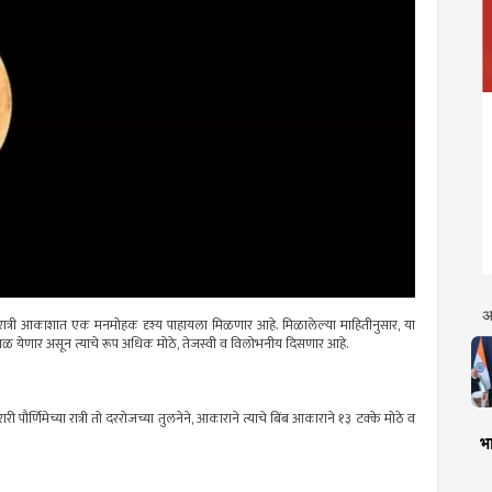
अ
णिमेला रात्री आकाशात एक मनमोहक दृश्य पाहायला मिळणार आहे. मिळालेल्या माहितीनुसार, या
या जवळ येणार असून त्याचे रूप अधिक मोठे, तेजस्वी व विलोभनीय दिसणार आहे.
ारी पौर्णिमेच्या रात्री तो दररोजच्या तुलनेने, आकाराने त्याचे बिंब आकाराने १३ टक्के मोठे व
भा