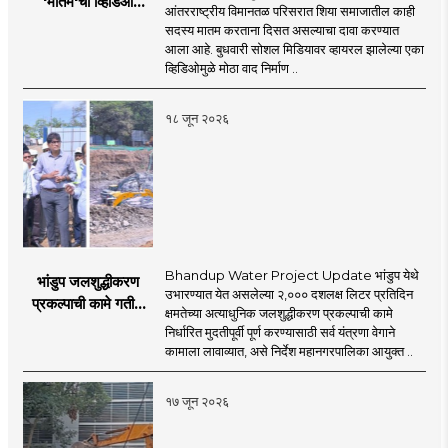
'मातम'चा व्हिडिओ
journalism for a 'smart' Maharashtra will
आंतरराष्ट्रीय विमानतळ परिसरात शिया समाजातील काही
that is compatible with culture,
व्हायरल; सुरक्षा व्यवस्थेवर
सदस्य मातम करताना दिसत असल्याचा दावा करण्यात
be the side of the game.
motionlessness and tradition.
गंभीर प्रश्नचिन्ह
आला आहे. बुधवारी सोशल मिडियावर व्हायरल झालेल्या एका
व्हिडिओमुळे मोठा वाद निर्माण ..
१८ जून २०२६
Bhandup Water Project Update भांडुप येथे
भांडुप जलशुद्धीकरण
उभारण्यात येत असलेल्या २,००० दशलक्ष लिटर प्रतिदिन
प्रकल्पाची कामे गतीने
क्षमतेच्या अत्याधुनिक जलशुद्धीकरण प्रकल्पाची कामे
पूर्ण करा - आयुक्त
निर्धारित मुदतीपूर्वी पूर्ण करण्यासाठी सर्व यंत्रणा वेगाने
अश्विनी भिडे यांचे निर्देश
कामाला लावाव्यात, असे निर्देश महानगरपालिका आयुक्त ..
१७ जून २०२६