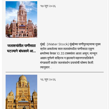
१७ जून २०२६
मुंबई : (Water Stock) मुंबईच्या पाणीपुरवठ्याचा मुख्य
जलाशयांतील पाणीसाठा
स्रोत असलेल्या सात तलावांमधील पाणीसाठा एकूण
घटल्याने बांधकामे आणि
क्षमतेच्या केवळ 10.35 टक्क्यांवर आला असून, मान्सून
जलतरण तलावांना
अद्याप पूर्णपणे सक्रिय न झाल्याने महानगरपालिकेने
पाणीपुरवठा बंद;
मंगळवारी कठोर जलसंवर्धन उपायांची घोषणा केली.
व्यावसायिक वापरावरही
त्यानुसार ..
निर्बंध
१६ जून २०२६