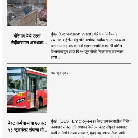
मुंबई: (Goregaon West) गोरेगाव (पश्चिम )
गोरेगाव येथे रस्ता
स्थानकाबाहेरील बंडू गोरे मार्गाच्या रुंदीकरणात अडथळा
रुंदीकरणात अडथळा
ठरणाऱ्या ४३ बांधकामांचे महानगरपालिकेच्या पी दक्षिण
ठरणाऱ्या ४३ बांधकामांचे
विभागाकडून आज दि१७ जून रोजी निष्कासन करण्यात
निष्कासन
आले...
१७ जून २०२६
मुंबई : (BEST Employees) बेस्ट उपक्रमातील विविध
बेस्ट कर्मचाऱ्यांचा एल्गार;
कामगार संघटनांनी स्थापन केलेल्या बेस्ट संयुक्त कामगार
१८ जूननंतर संपाचा मोठा
कृती समितीने राज्य सरकार, मुंबई महानगरपालिका आणि
इशारा