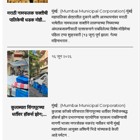
मुंबई : (Mumbai Municipal Corporation) मुंबई
मराठी नामफलक सक्तीची
महापालिका क्षेत्रातील दुकाने आणि आस्थापनांवर मराठी
पालिकेची धडक मोहीम;
भाषेतील नामफलक सक्तीने लावण्याच्या नियमाच्या
१,१२४ दुकानदारांवर
अंमलबजावणीसाठी प्रशासनाने राबविलेल्या विशेष मोहिमेचा
कारवाई
पहिला टप्पा शुक्रवारी (१३ जून) पूर्ण झाला. गेल्या
महिनाभरात ..
१६ जून २०२६
मुंबई : (Mumbai Municipal Corporation)
कुलाब्यात सिंगापूरच्या
कुलाबा कॉजवे परिसरात सिंगापूरच्या धर्तीवर नियोजनबद्ध
धर्तीवर हॉकर्स झोन;
हॉकर्स झोन उभारण्याचा प्रायोगिक प्रकल्प राबविण्याची
पर्यटन आणि
मागणी भाजप नगरसेवक मकरंद नार्वेकर यांनी मुंबई
महसूलवाढीच्या दृष्टीने
महापालिका आयुक्त अश्विनी भिडे यांच्याकडे केली
मकरंद नार्वेकर यांचे
आहे.पर्यटन ..