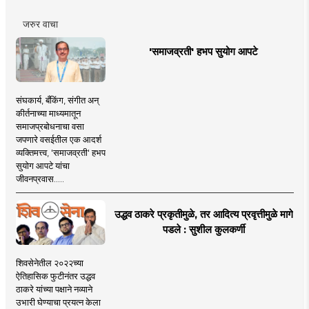
जरुर वाचा
'समाजव्रती' हभप सुयोग आपटे
संघकार्य, बँकिंग, संगीत अन्
कीर्तनाच्या माध्यमातून
समाजप्रबोधनाचा वसा
जपणारे वसईतील एक आदर्श
व्यक्तिमत्त्व, 'समाजव्रती' हभप
सुयोग आपटे यांचा
जीवनप्रवास.....
उद्धव ठाकरे प्रकृतीमुळे, तर आदित्य प्रवृत्तीमुळे मागे
पडले : सुशील कुलकर्णी
शिवसेनेतील २०२२च्या
ऐतिहासिक फुटीनंतर उद्धव
ठाकरे यांच्या पक्षाने नव्याने
उभारी घेण्याचा प्रयत्न केला