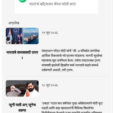
भारत'चं व्हॉट्सअप चॅनल फॉलो करा!
अग्रलेख
१९ जून २०२६
पंतप्रधान नरेंद्र मोदी यांनी 'जी- ७ परिषदेत जागतिक
भारताचे वास्तववादी उत्तर
आर्थिक विकासाचे नवे प्रारूप मांडताना, सागरी सुरक्षेचा
!
महत्त्वाचा मुद्दा उपस्थित केला. तसेच राष्ट्राध्यक्ष ट्रम्प
यांच्याशी झालेली द्विपक्षीय चर्चा भारताचे वाढते सामर्थ
दर्शवणारी असली, तरी ट्रम्प ..
१८ जून २०२६
‘उबाठा’ गटात चार वर्षांनंतर पुन्हा अपेक्षेप्रमााणे मोठी फूट
जुनी माती अन् जुनेच
पडली आणि सहा खासदारांनी शिंदेंच्या शिवसेनेत
वळण!
विलीनीकरण केल्याने उद्धव ठाकरेंचे राजकीय अस्तित्वच