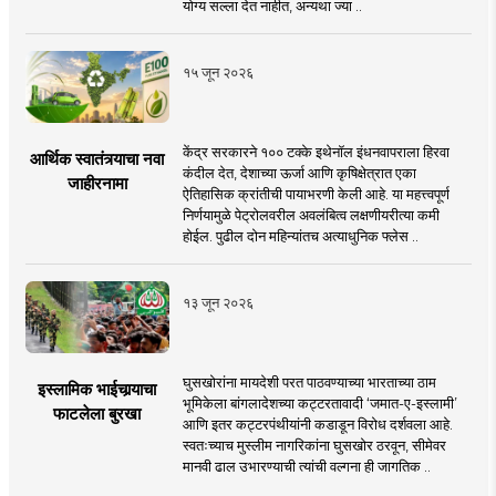
योग्य सल्ला देत नाहीत, अन्यथा ज्या ..
१५ जून २०२६
केंद्र सरकारने १०० टक्के इथेनॉल इंधनवापराला हिरवा
आर्थिक स्वातंत्र्याचा नवा
कंदील देत, देशाच्या ऊर्जा आणि कृषिक्षेत्रात एका
जाहीरनामा
ऐतिहासिक क्रांतीची पायाभरणी केली आहे. या महत्त्वपूर्ण
निर्णयामुळे पेट्रोलवरील अवलंबित्व लक्षणीयरीत्या कमी
होईल. पुढील दोन महिन्यांतच अत्याधुनिक फ्लेस ..
१३ जून २०२६
घुसखोरांना मायदेशी परत पाठवण्याच्या भारताच्या ठाम
इस्लामिक भाईचार्‍याचा
भूमिकेला बांगलादेशच्या कट्टरतावादी ‘जमात-ए-इस्लामी’
फाटलेला बुरखा
आणि इतर कट्टरपंथीयांनी कडाडून विरोध दर्शवला आहे.
स्वतःच्याच मुस्लीम नागरिकांना घुसखोर ठरवून, सीमेवर
मानवी ढाल उभारण्याची त्यांची वल्गना ही जागतिक ..