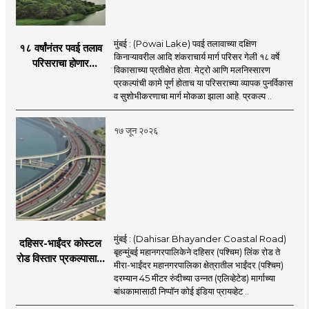
मुंबई : (Powai Lake) पवई तलावाच्या दक्षिण
१८ वर्षांनंतर पवई तलाव
किनाऱ्यावरील आदि शंकराचार्य मार्ग परिसर गेली १८ वर्षे
परिसराचा होणार
विकासाच्या प्रतीक्षेत होता. मेट्रो आणि मलनिस्सारण
कायापालट; मेट्रोचे काम
प्रकल्पांची कामे पूर्ण होताच या परिसराच्या व्यापक पुनर्विकास
पूर्ण होताच पुनर्विकासाला
व सुशोभीकरणाचा मार्ग मोकळा झाला आहे. प्रकल्प ..
सुरुवात;
१७ जून २०२६
मुंबई : (Dahisar Bhayander Coastal Road)
दहिसर-भाईंदर कोस्टल
बृहन्मुंबई महानगरपालिकेने दहिसर (पश्चिम) लिंक रोड ते
रोड विस्तार प्रकल्पासाठी
मीरा-भाईंदर महानगरपालिका क्षेत्रातील भाईंदर (पश्चिम)
52.50 कोटी रुपयांच्या
दरम्यान 45 मीटर रुंदीच्या उन्नत (एलिव्हेटेड) मार्गाच्या
पीएमसी प्रस्तावाला
बांधकामासाठी निप्पॉन कोई इंडिया प्रायव्हेट ..
मंजुरीची प्रतीक्षा