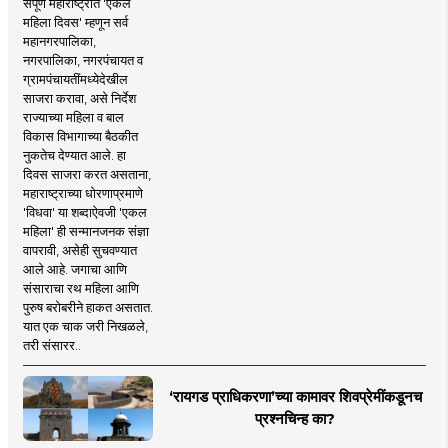
संपूर्ण महाराष्ट्रात 'एकल
महिला दिवस' म्हणून सर्व
महानगरपालिका,
नगरपालिका, नगरपंचायत व
ग्रामपंचायतींमध्येदेखील
साजरा करावा, असे निर्देश
राज्याच्या महिला व बाल
विकास विभागाच्या बैठकीत
नुकतेच देण्यात आले. हा
दिवस साजरा करत असताना,
महाराष्ट्राच्या धोरणाप्रमाणे
'विधवा' या शब्दाऐवजी 'एकल
महिला' ही सन्मानजनक संज्ञा
वापरावी, असेही सुचवण्यात
आले आहे. जगाचा आणि
संसाराचा रथ महिला आणि
पुरुष बरोबरीने हाकत असतात.
यात एक चाक जरी निखळले,
तरी संसारर..
‘रायगड प्राधिकरणा’च्या कामावर शिवप्रेमींकडूनच
प्रश्नचिन्ह का?