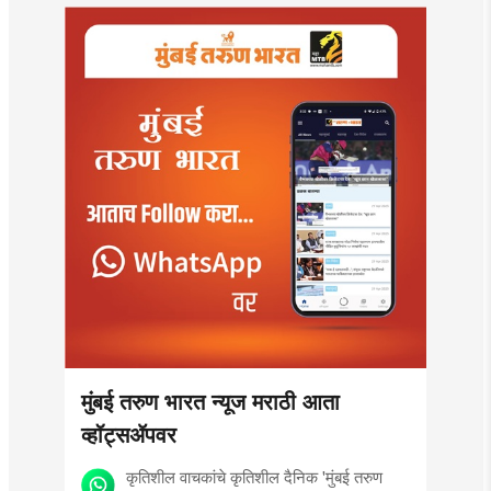
आयुक्तांना पत्र
मुंबई तरुण भारत न्यूज मराठी आता
व्हॉट्सॲपवर
कृतिशील वाचकांचे कृतिशील दैनिक 'मुंबई तरुण