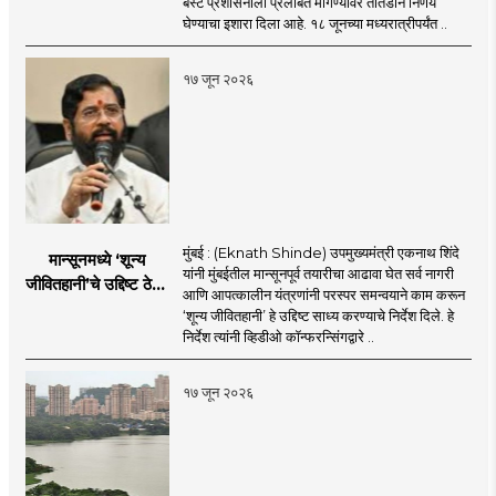
बेस्ट प्रशासनाला प्रलंबित मागण्यांवर तातडीने निर्णय
घेण्याचा इशारा दिला आहे. १८ जूनच्या मध्यरात्रीपर्यंत ..
१७ जून २०२६
मुंबई : (Eknath Shinde) उपमुख्यमंत्री एकनाथ शिंदे
मान्सूनमध्ये ‘शून्य
यांनी मुंबईतील मान्सूनपूर्व तयारीचा आढावा घेत सर्व नागरी
जीवितहानी’चे उद्दिष्ट ठेवून
आणि आपत्कालीन यंत्रणांनी परस्पर समन्वयाने काम करून
सर्व यंत्रणांनी काम करावे
‘शून्य जीवितहानी’ हे उद्दिष्ट साध्य करण्याचे निर्देश दिले. हे
: उपमुख्यमंत्री एकनाथ
निर्देश त्यांनी व्हिडीओ कॉन्फरन्सिंगद्वारे ..
शिंदे
१७ जून २०२६