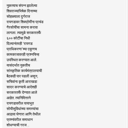
नुकत्याच संपन्न झालेल्या
शिवराज्याभिषेक दिनाच्या
सोहळ्याला दुर्गराज
रायगडावर शिवप्रेमींना प्रचंड
गैरसोयींचा सामना करावा
लागला. त्यामुळे सरकारतर्फे
६०० कोटींचा निधी
दिल्यानंतरही ‘रायगड
प्राधिकरणा’च्या एकूणच
कामकाजावरही प्रश्नचिन्ह
उपस्थित करण्यात आले.
यासंदर्भात नुकतीच
सांस्कृतिक कार्यमंत्रालयाची
बैठकही पार पडली असून,
सचिवांना कृती आराखडा
सादर करण्याचे आदेशही
सरकारतर्फे देण्यात आले
आहेत. त्यानिमित्ताने
रायगडावरील पायाभूत
सोयीसुविधांच्या समस्यांचा
आढावा घेणारा आणि तेथील
प्रश्नांवरील समाधान
शोधण्याची गरज ..