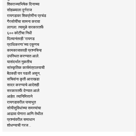
शिवराज्याभिषेक दिनाच्या
सोहळ्याला दुर्गराज
रायगडावर शिवप्रेमींना प्रचंड
गैरसोयींचा सामना करावा
लागला. त्यामुळे सरकारतर्फे
६०० कोटींचा निधी
दिल्यानंतरही ‘रायगड
प्राधिकरणा’च्या एकूणच
कामकाजावरही प्रश्नचिन्ह
उपस्थित करण्यात आले.
यासंदर्भात नुकतीच
सांस्कृतिक कार्यमंत्रालयाची
बैठकही पार पडली असून,
सचिवांना कृती आराखडा
सादर करण्याचे आदेशही
सरकारतर्फे देण्यात आले
आहेत. त्यानिमित्ताने
रायगडावरील पायाभूत
सोयीसुविधांच्या समस्यांचा
आढावा घेणारा आणि तेथील
प्रश्नांवरील समाधान
शोधण्याची गरज ..