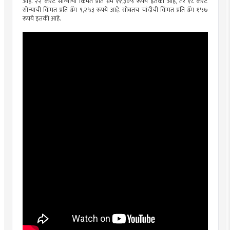
आहे. २२ कॅरेट सोन्याची किंमत प्रति ग्रॅम ११,३०५ रूपये इतकी आहे, तर १८ कॅरेट
सोन्याची किंमत प्रति ग्रॅम ९,२५३ रूपये आहे. सोबतच चांदीची किंमत प्रति ग्रॅम १५७
रूपये इतकी आहे.