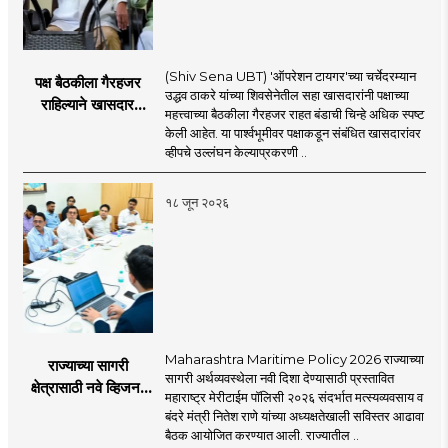
(Shiv Sena UBT) 'ऑपरेशन टायगर'च्या चर्चेदरम्यान
पक्ष बैठकीला गैरहजर
उद्धव ठाकरे यांच्या शिवसेनेतील सहा खासदारांनी पक्षाच्या
राहिल्याने खासदार
महत्त्वाच्या बैठकीला गैरहजर राहत बंडाची चिन्हे अधिक स्पष्ट
अपात्र ठरू शकतात का?
केली आहेत. या पार्श्वभूमीवर पक्षाकडून संबंधित खासदारांवर
व्हीप आणि कायदा नेमकं
व्हीपचे उल्लंघन केल्याप्रकरणी ..
काय सांगतो?
१८ जून २०२६
Maharashtra Maritime Policy 2026 राज्याच्या
राज्याच्या सागरी
सागरी अर्थव्यवस्थेला नवी दिशा देण्यासाठी प्रस्तावित
क्षेत्रासाठी नवे व्हिजन;
महाराष्ट्र मेरीटाईम पॉलिसी २०२६ संदर्भात मत्स्यव्यवसाय व
'महाराष्ट्र मेरीटाईम
बंदरे मंत्री नितेश राणे यांच्या अध्यक्षतेखाली सविस्तर आढावा
पॉलिसी २०२६'चा
बैठक आयोजित करण्यात आली. राज्यातील ..