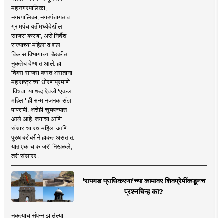
महानगरपालिका,
नगरपालिका, नगरपंचायत व
ग्रामपंचायतींमध्येदेखील
साजरा करावा, असे निर्देश
राज्याच्या महिला व बाल
विकास विभागाच्या बैठकीत
नुकतेच देण्यात आले. हा
दिवस साजरा करत असताना,
महाराष्ट्राच्या धोरणाप्रमाणे
'विधवा' या शब्दाऐवजी 'एकल
महिला' ही सन्मानजनक संज्ञा
वापरावी, असेही सुचवण्यात
आले आहे. जगाचा आणि
संसाराचा रथ महिला आणि
पुरुष बरोबरीने हाकत असतात.
यात एक चाक जरी निखळले,
तरी संसारर..
‘रायगड प्राधिकरणा’च्या कामावर शिवप्रेमींकडूनच
प्रश्नचिन्ह का?
नुकत्याच संपन्न झालेल्या