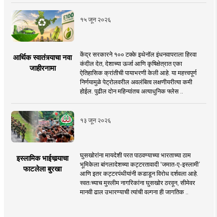
१५ जून २०२६
केंद्र सरकारने १०० टक्के इथेनॉल इंधनवापराला हिरवा
आर्थिक स्वातंत्र्याचा नवा
कंदील देत, देशाच्या ऊर्जा आणि कृषिक्षेत्रात एका
जाहीरनामा
ऐतिहासिक क्रांतीची पायाभरणी केली आहे. या महत्त्वपूर्ण
निर्णयामुळे पेट्रोलवरील अवलंबित्व लक्षणीयरीत्या कमी
होईल. पुढील दोन महिन्यांतच अत्याधुनिक फ्लेस ..
१३ जून २०२६
घुसखोरांना मायदेशी परत पाठवण्याच्या भारताच्या ठाम
इस्लामिक भाईचार्‍याचा
भूमिकेला बांगलादेशच्या कट्टरतावादी ‘जमात-ए-इस्लामी’
फाटलेला बुरखा
आणि इतर कट्टरपंथीयांनी कडाडून विरोध दर्शवला आहे.
स्वतःच्याच मुस्लीम नागरिकांना घुसखोर ठरवून, सीमेवर
मानवी ढाल उभारण्याची त्यांची वल्गना ही जागतिक ..