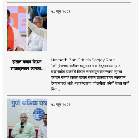
प्रस्ताव
१८ जून २०२६
Navnath Ban Criticis Sanjay Raut
हातात कबाब घेऊन
"काँग्रेसच्या मांडीवर बसून वंदनीय हिंदुह्रदयसम्राट
शाकाहारावर व्याख्यान
बाळासाहेब ठाकरेंचे विचार समजावून सांगण्याचा तुमचा
देण्यासारखा राऊत यांचा
प्रयत्न म्हणजे हातात कबाब घेऊन शाकाहारावर व्याख्यान
प्रयत्न - नवनाथ बन
देण्यासारखं आहे! महाराष्ट्राचा ‘गोलपीठा’ कोणी केला याची
चिंता ..
१८ जून २०२६