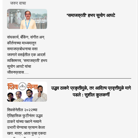
जरुर वाचा
'समाजव्रती' हभप सुयोग आपटे
संघकार्य, बँकिंग, संगीत अन्
कीर्तनाच्या माध्यमातून
समाजप्रबोधनाचा वसा
जपणारे वसईतील एक आदर्श
व्यक्तिमत्त्व, 'समाजव्रती' हभप
सुयोग आपटे यांचा
जीवनप्रवास.....
उद्धव ठाकरे प्रकृतीमुळे, तर आदित्य प्रवृत्तीमुळे मागे
पडले : सुशील कुलकर्णी
शिवसेनेतील २०२२च्या
ऐतिहासिक फुटीनंतर उद्धव
ठाकरे यांच्या पक्षाने नव्याने
उभारी घेण्याचा प्रयत्न केला
खरा. मात्र, आता पुन्हा एकदा