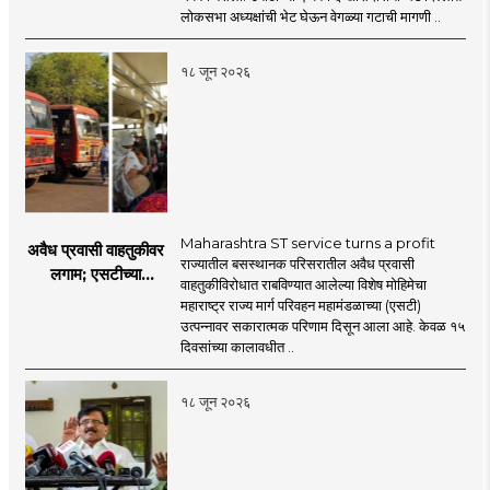
प्रश्नचिन्ह? ठाकरे ब्रँड
लोकसभा अध्यक्षांची भेट घेऊन वेगळ्या गटाची मागणी ..
नेमका कुठे चुकला?
१८ जून २०२६
Maharashtra ST service turns a profit
अवैध प्रवासी वाहतुकीवर
राज्यातील बसस्थानक परिसरातील अवैध प्रवासी
लगाम; एसटीच्या
वाहतुकीविरोधात राबविण्यात आलेल्या विशेष मोहिमेचा
उत्पन्नात १५ दिवसांत
महाराष्ट्र राज्य मार्ग परिवहन महामंडळाच्या (एसटी)
४३.८३ कोटींची वाढ!
उत्पन्नावर सकारात्मक परिणाम दिसून आला आहे. केवळ १५
दिवसांच्या कालावधीत ..
१८ जून २०२६