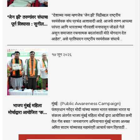
"देशाच्या नव्या म्हणजेच 'जेन झी' पिढीबद्दल राष्ट्रीय
'जेन झी' तरुणांवर संघाचा
स्वयंसेवक संघ प्रचंड आशावादी आहे. आजचे तरुण आपल्या
पूर्ण विश्वास! : सुनील
परंपरा आणि भारताच्या गौरवाशी मनापासून जोडले गेले
आंबेकर
असून समाजात रचनात्मक बदलांसाठी मोठे योगदान देत
आहेत", असे प्रतिपादन राष्ट्रीय स्वयंसेवक संघाचे ..
१७ जून २०२६
मुंबई : (Public Awareness Campaign)
भाजप मुंबई महिला
पंतप्रधान नरेंद्र मोदी यांच्या स्वस्त भारत सशक्त भारत या
मोर्चाद्वारा आयोजित 'कमी
संकल्प अंतर्गत भाजप मुंबई महिला मोर्चा द्वारा आयोजित कमी
तेल गॅस बचत ' उपक्रम
तेल गॅस बचत ' जनजागरण अभियानात मुंबई भाजप अध्यक्ष
अमित साटम यांच्यासह महामंत्री आचार्य पवन त्रिपाठी ..