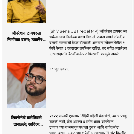
(Shiv Sena UBT rebel MP) 'ऑपरेशन टायगर'च्या
ऑपरेशन टायगरला
चर्चेला आज निर्णायक वळण मिळाले. उबाठा पक्षाने संसदीय
निर्णायक वळण; ठाकरेंच्या
दलाची महत्त्वाची बैठक बोलावली असताना लोकसभेतील ९
बैठकीला ६ खासदार
पैकी केवळ ३ खासदार उपस्थित राहिले, तर चर्चेत असलेल्या
गैरहजर, थेट शिंदे सेनेत
६ खासदारांनी बैठकीकडे पाठ फिरवली. त्यामुळे ठाकरे ..
विलीन होण्याचा प्रस्ताव?
१८ जून २०२६
२०२२ सालची एकनाथ शिंदेंची पहिली बंडखोरी, उबाठा पचवू
शिवसेनेचे बालेकिल्ले
शकली नाही, तोच अवघ्या ४ वर्षांत आता 'ऑपरेशन
ढासळले; आदित्य
टायगर'च्या माध्यमातून पक्षाला दुसरा आणि सर्वात मोठा
ठाकरेंच्या नेतृत्वावरच
धक्का बसला. उबाठाच्या ९ पैकी ६ खासदारांनी थेट दिल्लीत