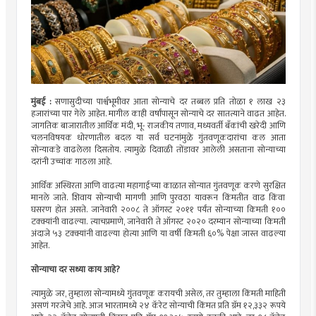
मुंबई :
सणासुदीच्या पार्श्वभूमीवर आता सोन्याचे दर तब्बल प्रति तोळा १ लाख २३
हजारांच्या पार गेले आहेत. मागील काही वर्षांपासून सोन्याचे दर सातत्याने वाढत आहेत.
जागतिक बाजारातील आर्थिक मंदी, भू- राजकीय तणाव, मध्यवर्ती बँकांची खरेदी आणि
चलनविषयक धोरणातील बदल या सर्व घटनांमुळे गुंतवणूकदारांचा कल आता
सोन्याकडे वाढलेला दिसतोय. त्यामुळे दिवाळी तोंडावर आलेली असताना सोन्याच्या
दरांनी उच्चांक गाठला आहे.
आर्थिक अस्थिरता आणि वाढत्या महागाईच्या काळात सोन्यात गुंतवणूक करणे सुरक्षित
मानले जाते. शिवाय सोन्याची मागणी आणि पुरवठा यावरून किंमतीत वाढ किंवा
घसरण होत असते. जानेवारी २००८ ते ऑगस्ट २०११ पर्यंत सोन्याच्या किमती १००
टक्क्यांनी वाढल्या. त्याचप्रमाणे, जानेवारी ते ऑगस्ट २०२० दरम्यान सोन्याच्या किमती
अंदाजे ५३ टक्क्यांनी वाढल्या होत्या आणि या वर्षी किमती ६०% पेक्षा जास्त वाढल्या
आहेत.
सोन्याचा दर सध्या काय आहे?
त्यामुळे जर, तुम्हाला सोन्यामध्ये गुंतवणूक करायची असेल, तर तुम्हाला किंमती माहिती
असणं गरजेचे आहे. आज भारतामध्ये २४ कॅरेट सोन्याची किंमत प्रति ग्रॅम १२,३३२ रूपये