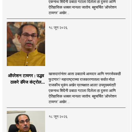
एकनाथ शिंदेंनी उबाठा गटाला दिलेला हा दुसरा आणि
be the side of the game.
motionlessness and tradition.
नगरसेवकही शिंदेंच्या
ऐतिहासिक धक्का मानला जातोय. बहुचर्चित ‘ऑपरेशन
वाटेवर?
टायगर’ अखेर ..
१८ जून २०२६
खासदारांनंतर आता उबाठाचे आमदार आणि नगरसेवकही
ऑपरेशन टायगर : उद्धव
फुटणार? महाराष्ट्राच्या राजकारणातला सर्वात मोठा
ठाकरे डॅमेज कंट्रोल
राजकीय भूकंप अखेर प्रत्यक्षात आला! उपमुख्यमंत्री
करण्यात सपशेल अपयशी!
एकनाथ शिंदेंनी उबाठा गटाला दिलेला हा दुसरा आणि
सहा खासदारांनंतर
ऐतिहासिक धक्का मानला जातोय. बहुचर्चित ‘ऑपरेशन
आमदारांसह नगरसेवकही
टायगर’ अखेर ..
शिंदेंकडे जाण्याच्या चर्चा
सुरू
१८ जून २०२६