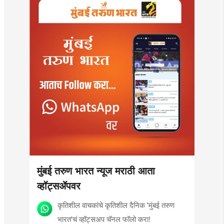
मुंबई तरुण भारत न्यूज मराठी आता
व्हॉट्सॲपवर
कृतिशील वाचकांचे कृतिशील दैनिक 'मुंबई तरुण
भारत'चं व्हॉट्सअप चॅनल फॉलो करा!