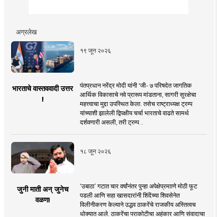
अग्रलेख
१९ जून २०२६
पंतप्रधान नरेंद्र मोदी यांनी 'जी- ७ परिषदेत जागतिक
भारताचे वास्तववादी उत्तर
आर्थिक विकासाचे नवे प्रारूप मांडताना, सागरी सुरक्षेचा
!
महत्त्वाचा मुद्दा उपस्थित केला. तसेच राष्ट्राध्यक्ष ट्रम्प
यांच्याशी झालेली द्विपक्षीय चर्चा भारताचे वाढते सामर्थ
दर्शवणारी असली, तरी ट्रम्प ..
१८ जून २०२६
‘उबाठा’ गटात चार वर्षांनंतर पुन्हा अपेक्षेप्रमााणे मोठी फूट
जुनी माती अन् जुनेच
पडली आणि सहा खासदारांनी शिंदेंच्या शिवसेनेत
वळण!
विलीनीकरण केल्याने उद्धव ठाकरेंचे राजकीय अस्तित्वच
धोक्यात आले. ठाकरेंचा पराकोटीचा अहंकार आणि संवादाचा