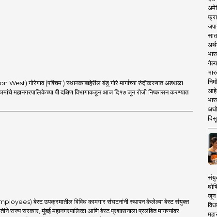
अमेर
फ्रा
जपा
सात
अर्थ
भार
गेल्
भार
निमं
 West) गोरेगाव (पश्चिम ) स्थानकाबाहेरील बंडू गोरे मार्गाच्या रुंदीकरणात अडथळा
आहे.
कामांचे महानगरपालिकेच्या पी दक्षिण विभागाकडून आज दि१७ जून रोजी निष्कासन करण्यात
भारत
अधो
दिसू
संयु
घोष
जून 
mployees) बेस्ट उपक्रमातील विविध कामगार संघटनांनी स्थापन केलेल्या बेस्ट संयुक्त
विधव
ीने राज्य सरकार, मुंबई महानगरपालिका आणि बेस्ट प्रशासनाला प्रलंबित मागण्यांवर
महा