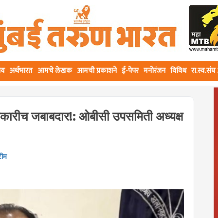
ीय
अर्थभारत
आमचे लेखक
आमची प्रकाशने
ई-पेपर
मनोरंजन
विविध
रा.स्व.सं
िकारीच जबाबदार!: ओबीसी उपसमिती अध्यक्ष
टीम