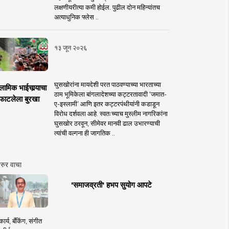
लक्षणीयरीत्या कमी होईल. पुढील दोन महिन्यांतच
अत्याधुनिक फ्लेस ..
१३ जून २०२६
घुसखोरांना मायदेशी परत पाठवण्याच्या भारताच्या
लामिक भाईचार्‍याचा
ठाम भूमिकेला बांगलादेशच्या कट्टरतावादी ‘जमात-
फाटलेला बुरखा
ए-इस्लामी’ आणि इतर कट्टरपंथीयांनी कडाडून
विरोध दर्शवला आहे. स्वतःच्याच मुस्लीम नागरिकांना
घुसखोर ठरवून, सीमेवर मानवी ढाल उभारण्याची
त्यांची वल्गना ही जागतिक ..
रुर वाचा
'समाजव्रती' हभप सुयोग आपटे
ार्य, बँकिंग, संगीत