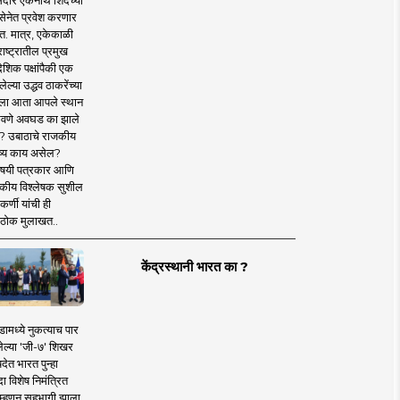
दार एकनाथ शिंदेंच्या
सेनेत प्रवेश करणार
त. मात्र, एकेकाळी
ाष्ट्रातील प्रमुख
देशिक पक्षांपैकी एक
ल्या उद्धव ठाकरेंच्या
षाला आता आपले स्थान
वणे अवघड का झाले
? उबाठाचे राजकीय
ष्य काय असेल?
िषयी पत्रकार आणि
कीय विश्लेषक सुशील
र्णी यांची ही
ठोक मुलाखत..
केंद्रस्थानी भारत का ?
ामध्ये नुकत्याच पार
ेल्या 'जी-७' शिखर
देत भारत पुन्हा
 विशेष निमंत्रित
 म्हणून सहभागी झाला.