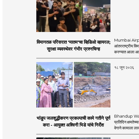
Now get all the updates
through social media
there is a need for 
before you. Role in the
role and approach that
multimedia for the ne
tradition.
will be the side of the
Mumbai Airpo
विमानतळ परिसरात 'मातम'चा व्हिडिओ व्हायरल;
आंतरराष्ट्रीय व
सुरक्षा व्यवस्थेवर गंभीर प्रश्नचिन्ह
करण्यात आला आहे.
१८ जून २०२६
Bhandup Water
भांडुप जलशुद्धीकरण प्रकल्पाची कामे गतीने पूर्ण
प्रतिदिन क्षमतेच्य
करा - आयुक्त अश्विनी भिडे यांचे निर्देश
वेगाने कामाला लाव