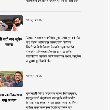
भारताचे वाढते सामर्थ दर्शवणारी असली, तरी ट्रम्प
..
१८ जून २०२६
‘उबाठा’ गटात चार वर्षांनंतर पुन्हा अपेक्षेप्रमााणे मोठी
नी माती अन् जुनेच
फूट पडली आणि सहा खासदारांनी शिंदेंच्या
वळण!
शिवसेनेत विलीनीकरण केल्याने उद्धव ठाकरेंचे
राजकीय अस्तित्वच धोक्यात आले. ठाकरेंचा
पराकोटीचा अहंकार आणि संवादाचा अभाव, यामुळेच
हा दुसर्‍या फुटीचाही अंक ..
१७ जून २०२६
मुख्यमंत्री देवेंद्र फडणवीस यांच्या निर्देशानुसार,
िला सक्षमीकरणाचा
महसूलमंत्री चंद्रशेखर बावनकुळे यांनी जाहीर
नवा अध्याय
केलेला ‘एक बचत गट, एक हेक्टर जागा’ हा निर्णय
महिला सक्षमीकरणाच्या दिशेने टाकलेले एक