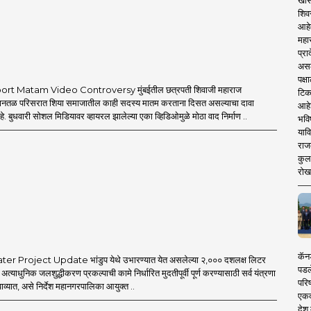
 in one click!
mahamtb.com
खास
 and advanced avatar content. We are coming
complementary knowledge to determine a modern
शिव
 new era, 'smart' journalism with a view, 'smart'
 is compatible with culture, motionlessness and
आहे
w era, and journalism for a 'smart' Maharashtra
महार
प्रा
 game.
असले
पक्
rt Matam Video Controversy मुंबईतील छत्रपती शिवाजी महाराज
टिक
िमानतळ परिसरात शिया समाजातील काही सदस्य मातम करताना दिसत असल्याचा दावा
आहे
 बुधवारी सोशल मिडियावर व्हायरल झालेल्या एका व्हिडिओमुळे मोठा वाद निर्माण ..
भवि
याव
राज
कुलक
रोख
कॅनड
 Project Update भांडुप येथे उभारण्यात येत असलेल्या २,००० दशलक्ष लिटर
पडल
ा अत्याधुनिक जलशुद्धीकरण प्रकल्पाची कामे निर्धारित मुदतीपूर्वी पूर्ण करण्यासाठी सर्व यंत्रणा
परिष
ाव्यात, असे निर्देश महानगरपालिका आयुक्त ..
एकदा
देश