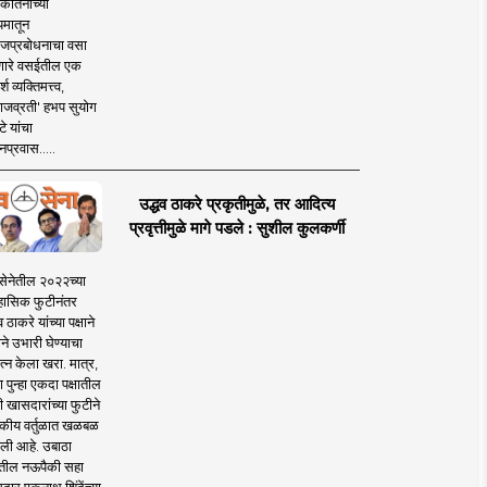
कीर्तनाच्या
यमातून
जप्रबोधनाचा वसा
ारे वसईतील एक
श व्यक्तिमत्त्व,
ाजव्रती' हभप सुयोग
े यांचा
प्रवास.....
उद्धव ठाकरे प्रकृतीमुळे, तर आदित्य
प्रवृत्तीमुळे मागे पडले : सुशील कुलकर्णी
सेनेतील २०२२च्या
हासिक फुटीनंतर
व ठाकरे यांच्या पक्षाने
ाने उभारी घेण्याचा
त्न केला खरा. मात्र,
पुन्हा एकदा पक्षातील
 खासदारांच्या फुटीने
कीय वर्तुळात खळबळ
ली आहे. उबाठा
तील नऊपैकी सहा