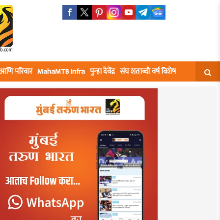
घ आणि परिवार
MahaMTB Infra
पुन्हा देवेंद्र
संघ शताब्दी वर्ष विशेष