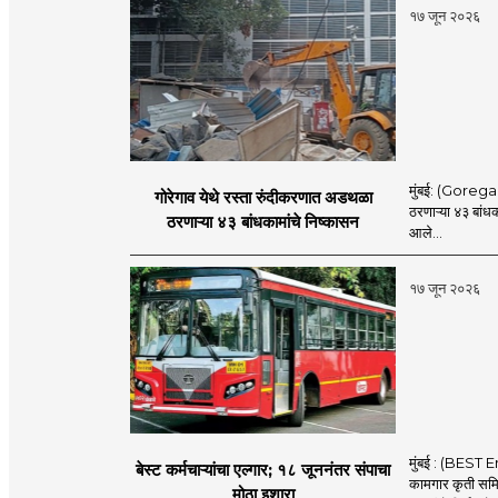
१७ जून २०२६
मुंबई: (Goregaon
गोरेगाव येथे रस्ता रुंदीकरणात अडथळा
ठरणाऱ्या ४३ बांध
ठरणाऱ्या ४३ बांधकामांचे निष्कासन
आले...
१७ जून २०२६
मुंबई : (BEST E
बेस्ट कर्मचाऱ्यांचा एल्गार; १८ जूननंतर संपाचा
कामगार कृती समित
मोठा इशारा