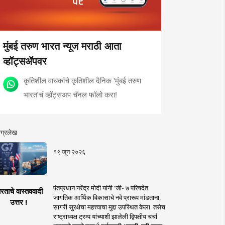
मुंबई तरुण भारत न्यूज मराठी आता
व्हॉट्सॲपवर
कृतिशील वाचकांचे कृतिशील दैनिक 'मुंबई तरुण
भारत'चं व्हॉट्सअप चॅनल फॉलो करा!
ग्रलेख
१९ जून २०२६
पंतप्रधान नरेंद्र मोदी यांनी 'जी- ७ परिषदेत
रताचे वास्तववादी
जागतिक आर्थिक विकासाचे नवे प्रारूप मांडताना,
उत्तर !
सागरी सुरक्षेचा महत्त्वाचा मुद्दा उपस्थित केला. तसेच
राष्ट्राध्यक्ष ट्रम्प यांच्याशी झालेली द्विपक्षीय चर्चा