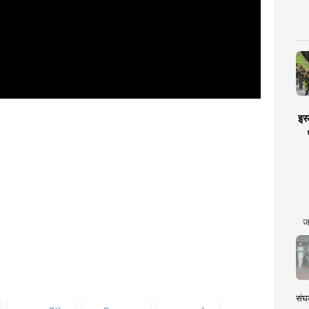
इस्
ज
संघक