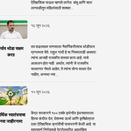
ऐतिहासिक पाऊल म्हणावे लागेल. बांबू आणि चारा
लागवडीतून महिलांसाठी शाश्वत ..
१६ जून २०२६
वय वाढल्यावर माणसाला नैसर्गिकरीत्याच थोडीफार
र्याय थोडा सक्षम
प्रगल्भता येते. राहुल गांधी हे या नियमालाही अपवाद!
करा!
त्यांना आजही राजकीय वास्तव काय आहे, याचे
आकलन होत नाही. अर्थात, त्यांनी जे राजकीय
सल्लागार नेमले आहेत, ते त्यांना योग्य सल्ला देत
नाहीत, अन्यथा ज्या ..
१५ जून २०२६
केंद्र सरकारने १०० टक्के इथेनॉल इंधनवापराला
्थिक स्वातंत्र्याचा
हिरवा कंदील देत, देशाच्या ऊर्जा आणि कृषिक्षेत्रात
नवा जाहीरनामा
एका ऐतिहासिक क्रांतीची पायाभरणी केली आहे. या
महत्त्वपूर्ण निर्णयामुळे पेट्रोलवरील अवलंबित्व