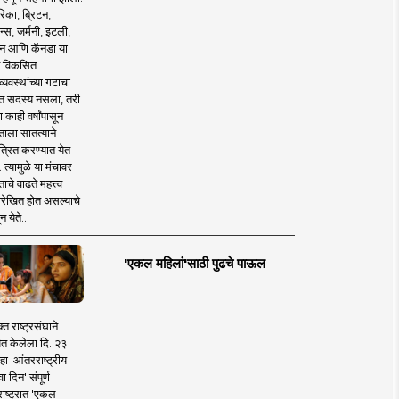
िका, ब्रिटन,
न्स, जर्मनी, इटली,
न आणि कॅनडा या
 विकसित
व्यवस्थांच्या गटाचा
त सदस्य नसला, तरी
या काही वर्षांपासून
ताला सातत्याने
त्रित करण्यात येत
 त्यामुळे या मंचावर
ाचे वाढते महत्त्व
रेखित होत असल्याचे
न येते...
'एकल महिलां'साठी पुढचे पाऊल
क्त राष्ट्रसंघाने
ित केलेला दि. २३
हा 'आंतरराष्ट्रीय
ा दिन' संपूर्ण
राष्ट्रात 'एकल