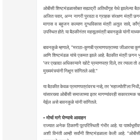
​ओबीसी शिष्टमंडळासोबत सह्याद्री अतिथीगृह येथे झालेल्या बैठक
अजित पवार, अन्न नागरी पुरवठा व ग्राहक संरक्षण मंत्री छग
मागास व बहुजन कल्याण दुग्धविकास मंत्री अतुल सावे, काँग
उपस्थित होते. या बैठकीनंतर महसूलमंत्री बावनकुळे यांनी माध्यम
बावनकुळे म्हणाले, "मराठा-कुणबी प्रमाणपत्राच्या जीआरचा क
आणि शिष्टमंडळ यांचे एकमत झाले आहे. बैठकीत मंत्री छगन भुज
'जर एखाद्या अधिकाऱ्याने खोटे प्रमाणपत्र दिले, तर त्याल
मुख्यमंत्र्यांनी निक्षून सांगितले आहे."
​या बैठकीत केवळ प्रमाणपत्रांवरच नव्हे, तर 'महाज्योती'ला निधी
यांसारख्या ओबीसी समाजाच्या इतर मागण्यांवरही सकारात्मक चर्च
येईल असे बावनकुळे यांनी सांगितले.
• मोर्चा मागे घेण्याचे आवाहन
राज्यात अनेक ठिकाणी पूरपरिस्थिती गंभीर आहे. या पार्श्वभू
अशी विनंती आम्ही सर्वांनी शिष्टमंडळाला केली आहे. "ओबी