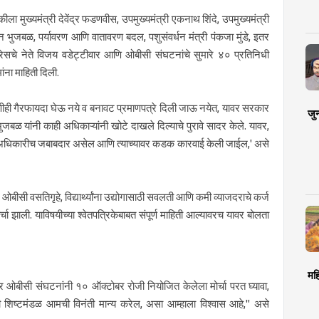
ीला मुख्यमंत्री देवेंद्र फडणवीस, उपमुख्यमंत्री एकनाथ शिंदे, उपमुख्यमंत्री
न भुजबळ, पर्यावरण आणि वातावरण बदल, पशुसंवर्धन मंत्री पंकजा मुंडे, इतर
्रेसचे नेते विजय वडेट्टीवार आणि ओबीसी संघटनांचे सुमारे ४० प्रतिनिधी
ांना माहिती दिली.
ुणीही गैरफायदा घेऊ नये व बनावट प्रमाणपत्रे दिली जाऊ नयेत, यावर सरकार
जु
बळ यांनी काही अधिकाऱ्यांनी खोटे दाखले दिल्याचे पुरावे सादर केले. यावर,
ा तो अधिकारीच जबाबदार असेल आणि त्याच्यावर कडक कारवाई केली जाईल,' असे
, ओबीसी वसतिगृहे, विद्यार्थ्यांना उद्योगासाठी सवलती आणि कमी व्याजदराचे कर्ज
ा झाली. याविषयीच्या श्वेतपत्रिकेबाबत संपूर्ण माहिती आल्यावरच यावर बोलता
मह
मीवर ओबीसी संघटनांनी १० ऑक्टोबर रोजी नियोजित केलेला मोर्चा परत घ्यावा,
सी शिष्टमंडळ आमची विनंती मान्य करेल, असा आम्हाला विश्वास आहे," असे