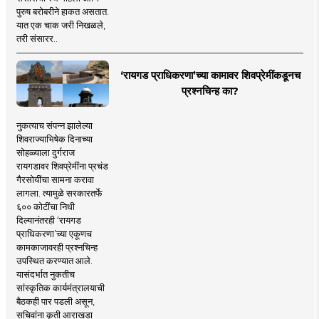
पुरुष बरोबरीने हाकत असतात.
यात एक चाक जरी निखळले,
तरी संसारर..
‘रायगड प्राधिकरणा’च्या कामावर शिवप्रेमींकडूनच
प्रश्नचिन्ह का?
नुकत्याच संपन्न झालेल्या
शिवराज्याभिषेक दिनाच्या
सोहळ्याला दुर्गराज
रायगडावर शिवप्रेमींना प्रचंड
गैरसोयींचा सामना करावा
लागला. त्यामुळे सरकारतर्फे
६०० कोटींचा निधी
दिल्यानंतरही ‘रायगड
प्राधिकरणा’च्या एकूणच
कामकाजावरही प्रश्नचिन्ह
उपस्थित करण्यात आले.
यासंदर्भात नुकतीच
सांस्कृतिक कार्यमंत्रालयाची
बैठकही पार पडली असून,
सचिवांना कृती आराखडा