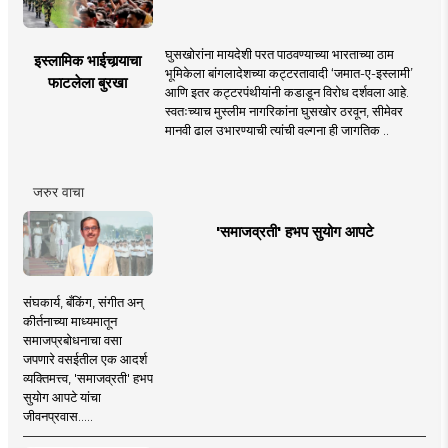
घुसखोरांना मायदेशी परत पाठवण्याच्या भारताच्या ठाम
इस्लामिक भाईचार्‍याचा
भूमिकेला बांगलादेशच्या कट्टरतावादी ‘जमात-ए-इस्लामी’
फाटलेला बुरखा
आणि इतर कट्टरपंथीयांनी कडाडून विरोध दर्शवला आहे.
स्वतःच्याच मुस्लीम नागरिकांना घुसखोर ठरवून, सीमेवर
मानवी ढाल उभारण्याची त्यांची वल्गना ही जागतिक ..
जरुर वाचा
'समाजव्रती' हभप सुयोग आपटे
संघकार्य, बँकिंग, संगीत अन्
कीर्तनाच्या माध्यमातून
समाजप्रबोधनाचा वसा
जपणारे वसईतील एक आदर्श
व्यक्तिमत्त्व, 'समाजव्रती' हभप
सुयोग आपटे यांचा
जीवनप्रवास.....