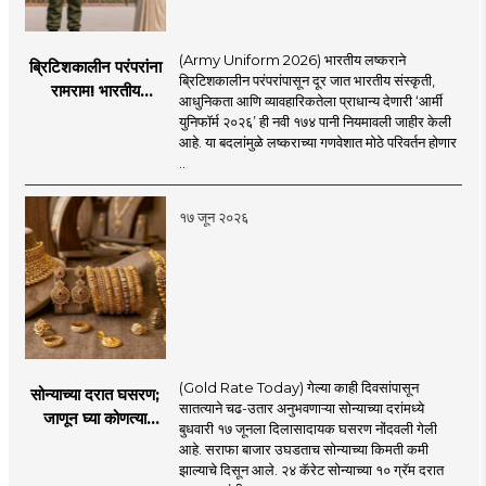
(Army Uniform 2026) भारतीय लष्कराने
ब्रिटिशकालीन परंपरांना
ब्रिटिशकालीन परंपरांपासून दूर जात भारतीय संस्कृती,
रामराम! भारतीय
आधुनिकता आणि व्यावहारिकतेला प्राधान्य देणारी ‘आर्मी
लष्कराची नवी ‘आर्मी
युनिफॉर्म २०२६’ ही नवी १७४ पानी नियमावली जाहीर केली
युनिफॉर्म २०२६’
आहे. या बदलांमुळे लष्कराच्या गणवेशात मोठे परिवर्तन होणार
नियमावली लागू
..
१७ जून २०२६
(Gold Rate Today) गेल्या काही दिवसांपासून
सोन्याच्या दरात घसरण;
सातत्याने चढ-उतार अनुभवणाऱ्या सोन्याच्या दरांमध्ये
जाणून घ्या कोणत्या
बुधवारी १७ जूनला दिलासादायक घसरण नोंदवली गेली
शहरात काय दर?
आहे. सराफा बाजार उघडताच सोन्याच्या किमती कमी
झाल्याचे दिसून आले. २४ कॅरेट सोन्याच्या १० ग्रॅम दरात