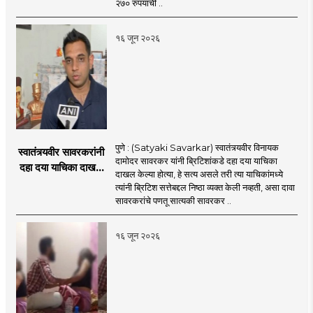
२७० रुपयांची ..
१६ जून २०२६
पुणे : (Satyaki Savarkar) स्वातंत्र्यवीर विनायक
स्वातंत्र्यवीर सावरकरांनी
दामोदर सावरकर यांनी ब्रिटिशांकडे दहा दया याचिका
दहा दया याचिका दाखल
दाखल केल्या होत्या, हे सत्य असले तरी त्या याचिकांमध्ये
केल्या, मात्र
त्यांनी ब्रिटिश सत्तेबद्दल निष्ठा व्यक्त केली नव्हती, असा दावा
ब्रिटिशांप्रति कधीही
सावरकरांचे पणतू सात्यकी सावरकर ..
निष्ठा व्यक्त केली नाही’!
पणतू सात्यकी सावरकर
१६ जून २०२६
यांनी न्यायालयात सादर
केला दावा