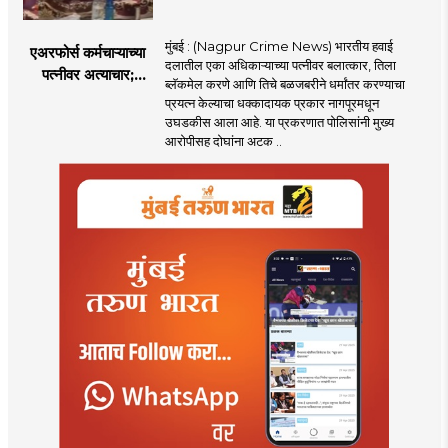
मुंबई : (Nagpur Crime News) भारतीय हवाई
एअरफोर्स कर्मचाऱ्याच्या
दलातील एका अधिकाऱ्याच्या पत्नीवर बलात्कार, तिला
पत्नीवर अत्याचार;
ब्लॅकमेल करणे आणि तिचे बळजबरीने धर्मांतर करण्याचा
नागपुरातील प्रकरणाने
प्रयत्न केल्याचा धक्कादायक प्रकार नागपूरमधून
उडवली खळबळ!
उघडकीस आला आहे. या प्रकरणात पोलिसांनी मुख्य
आरोपीसह दोघांना अटक ..