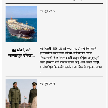
खळबळ
१७ जून २०२६
नवी दिल्ली : (Strait of Hormuz) अमेरिका आणि
युद्ध थांबले, तरी
इराणमधील करारानंतर पश्चिम आशियातील तणाव
जलवाहतुक पूर्वपदावर
निवळण्याची चिन्हे निर्माण झाली असून, होर्मुत्झ समुद्रधुनी
येण्यास होणार विलंब;
खुली होण्याचा मार्ग मोकळा झाला आहे. असे असले तरीही,
अडकलेल्या जहाजांना
या संघर्षामुळे विस्कळीत झालेला जागतिक तेल पुरवठा लगेच
कराराच्या शाश्वततेची
..
चिंता.
१७ जून २०२६