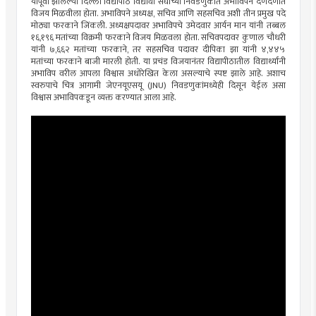
यापूर्वी झालेल्या दिल्ली विद्यापीठ विद्यार्थी संघाच्या निवडणुकीत अभाविपने दणदणीत
विजय मिळवीला होता. अभाविपने अध्यक्ष, सचिव आणि सहसचिव अशी तीन प्रमुख पदे
मोठ्या फरकाने जिंकली. अध्यक्षपदावर अभाविपचे उमेदवार आर्यन मान यांनी तब्बल
१६,१९६ मतांच्या विक्रमी फरकाने विजय मिळवला होता. सचिवपदावर कुणाल चौधरी
यांनी ७,६६२ मतांच्या फरकाने, तर सहसचिव पदावर दीपिका झा यांनी ४,४४५
मतांच्या फरकाने बाजी मारली होती. या प्रचंड विजयानंतर विद्यापीठातील विद्यार्थ्यांनी
अभाविप वरील आपला विश्वास अधोरेखित केला असल्याचे स्पष्ट झाले आहे. अशाच
स्वरुपाचे चित्र आगामी जेएनयूएसयू (JNU) निवडणुकांमध्येही दिसून येईल असा
विश्वास अभाविपकडून व्यक्त करण्यात आला आहे.