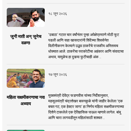
१८ जून २०२६
‘उबाठा’ गटात चार वर्षांनंतर पुन्हा अपेक्षेप्रमााणे मोठी फूट
जुनी माती अन् जुनेच
पडली आणि सहा खासदारांनी शिंदेंच्या शिवसेनेत
वळण!
विलीनीकरण केल्याने उद्धव ठाकरेंचे राजकीय अस्तित्वच
धोक्यात आले. ठाकरेंचा पराकोटीचा अहंकार आणि संवादाचा
अभाव, यामुळेच हा दुसर्‍या फुटीचाही अंक ..
१७ जून २०२६
मुख्यमंत्री देवेंद्र फडणवीस यांच्या निर्देशानुसार,
महिला सक्षमीकरणाचा नवा
महसूलमंत्री चंद्रशेखर बावनकुळे यांनी जाहीर केलेला ‘एक
अध्याय
बचत गट, एक हेक्टर जागा’ हा निर्णय महिला सक्षमीकरणाच्या
दिशेने टाकलेले एक ऐतिहासिक पाऊल म्हणावे लागेल. बांबू
आणि चारा लागवडीतून महिलांसाठी शाश्वत ..