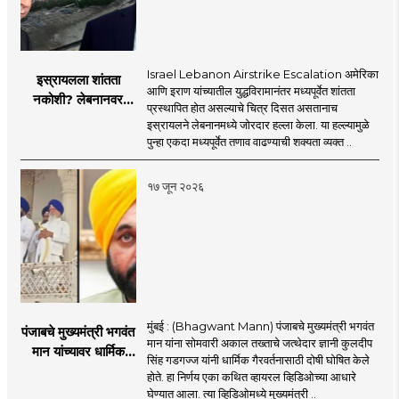
Israel Lebanon Airstrike Escalation अमेरिका
इस्रायलला शांतता
आणि इराण यांच्यातील युद्धविरामानंतर मध्यपूर्वेत शांतता
नकोशी? लेबनानवर
प्रस्थापित होत असल्याचे चित्र दिसत असतानाच
इस्रायलचा जोरदार
इस्रायलने लेबनानमध्ये जोरदार हल्ला केला. या हल्ल्यामुळे
हल्ला; चार जणांचा मृत्यू,
पुन्हा एकदा मध्यपूर्वेत तणाव वाढण्याची शक्यता व्यक्त ..
इराण-अमेरिकेत आरोप-
प्रत्यारोप
१७ जून २०२६
मुंबई : (Bhagwant Mann) पंजाबचे मुख्यमंत्री भगवंत
पंजाबचे मुख्यमंत्री भगवंत
मान यांना सोमवारी अकाल तख्ताचे जत्थेदार ज्ञानी कुलदीप
मान यांच्यावर धार्मिक
सिंह गडगज्ज यांनी धार्मिक गैरवर्तनासाठी दोषी घोषित केले
गैरवर्तनाचा ठपका!;अकाल
होते. हा निर्णय एका कथित व्हायरल व्हिडिओच्या आधारे
तख्ताच्या निर्णयाने मोठी
घेण्यात आला. त्या व्हिडिओमध्ये मुख्यमंत्री ..