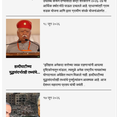
उपलब्ध करून देण्यासाठी केंद्र सरकारने २०२६-२७ या
२०२६-२७ मध्ये २६
आर्थिक वर्षात मोठे पाऊल उचलले आहे. प्रधानमंत्री ग्राम
हजार किमी नव्या रस्त्यांचे
सडक योजना आणि इतर ग्रामीण संपर्क योजनांअंतर्गत ..
लक्ष्य!
१८ जून २०२६
"इतिहास अनेकदा सत्तेच्या जवळ राहणाऱ्यांनी आपल्या
हल्दीघाटीच्या
दृष्टिकोनातून मांडला, त्यामुळे अनेक राष्ट्रीय नायकांच्या
युद्धासंदर्भातही तथ्यांचे
योगदानाला अपेक्षित स्थान मिळाले नाही. हल्दीघाटीच्या
पुनर्मूल्यांकन आवश्यक! :
युद्धासंदर्भातही तथ्यांचे पुनर्मूल्यांकन आवश्यक आहे. आज
सरसंघचालक डॉ.
देशभर महाराणा प्रताप यांची जयंती ..
मोहनजी भागवत
१७ जून २०२६