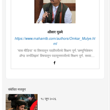
ओंकार मुळ्ये
https://www.mahamtb.com/authors/Omkar_Mulye.ht
ml
'मास मीडिया' या विषयातून पदवीपर्यंतचे शिक्षण पूर्ण.'कम्युनिकेशन
ॲण्ड जर्नालिझम' विषयातून पदव्युत्तरपर्यंतचे शिक्षण पूर्ण. सध्या
दै.'मुंबई तरुण भारत'मध्ये वेब उपसंपादक म्हणून कार्यरत. लिखाण,
संगीत, वाचन, फोटोग्राफी, इ.ची आवड.लिवोग्राफी भाषाशैलीत विशेष
प्रावीण्य.बालपणापासून रा.स्व.संघाचा स्वयंसेवक
संबंधित मजकूर
१८ जून २०२६