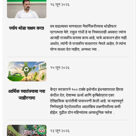
१६ जून २०२६
वय वाढल्यावर माणसाला नैसर्गिकरीत्याच थोडीफार
पर्याय थोडा सक्षम करा!
प्रगल्भता येते. राहुल गांधी हे या नियमालाही अपवाद! त्यांना
आजही राजकीय वास्तव काय आहे, याचे आकलन होत नाही.
अर्थात, त्यांनी जे राजकीय सल्लागार नेमले आहेत, ते त्यांना
योग्य सल्ला देत नाहीत, अन्यथा ज्या ..
१५ जून २०२६
केंद्र सरकारने १०० टक्के इथेनॉल इंधनवापराला हिरवा
आर्थिक स्वातंत्र्याचा नवा
कंदील देत, देशाच्या ऊर्जा आणि कृषिक्षेत्रात एका
जाहीरनामा
ऐतिहासिक क्रांतीची पायाभरणी केली आहे. या महत्त्वपूर्ण
निर्णयामुळे पेट्रोलवरील अवलंबित्व लक्षणीयरीत्या कमी
होईल. पुढील दोन महिन्यांतच अत्याधुनिक फ्लेस ..
१३ जून २०२६