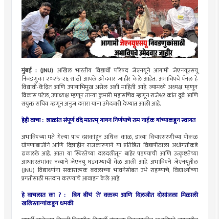
मुंबई : (JNU)
अखिल भारतीय विद्यार्थी परिषद जेएनयूने आगामी जेएनयूएसयू
निवडणुका २०२५-२६ साठी आपले उमेदवार जाहीर केले आहेत. अभाविपचे पॅनल हे
विद्यार्थी-केंद्रित आणि उपायाभिमुख असेल अशी माहिती आहे. ज्यामध्ये अध्यक्ष म्हणून
विकास पटेल, उपाध्यक्ष म्हणून तान्या कुमारी महासचिव म्हणून राजेश्वर कांत दुबे आणि
संयुक्त सचिव म्हणून अनुज दमारा यांना उमेदवारी देण्यात आली आहे.
हेही वाचा :
शाळांत संपूर्ण वंदे मातरम् गायन निर्णयाचे राम नाईक यांच्याकडून स्वागत
अभाविपच्या मते गेल्या पाच दशकांहून अधिक काळ, डाव्या विचारसरणीच्या पोकळ
घोषणाबाजीने आणि दिशाहीन राजकारणाने या प्रतिष्ठित विद्यापीठाला अधोगतीकडे
ढकलले आहे. आता या स्थिरतेच्या दलदलीतून बाहेर पडण्याची आणि उत्कृष्टतेच्या
आधारस्तंभांवर नव्याने जेएनयू घडवण्याची वेळ आली आहे. अभाविपने जेएनयूतील
(JNU) विद्यार्थ्यांना सकारात्मक बदलाच्या भावनेसोबत उभे राहण्याचे, विद्यार्थ्यांच्या
प्रगतीसाठी मतदान करण्याचे आवाहन केले आहे.
हे वाचलात का ? :
बिग बींचं ‘ते’ वक्तव्य आणि दिलजीत दोसांजला मिळाली
खलिस्तान्यांकडून धमकी