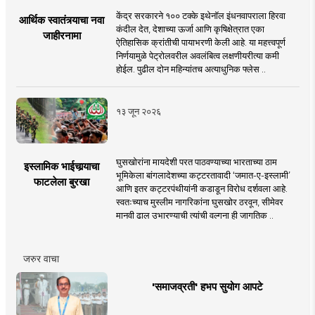
केंद्र सरकारने १०० टक्के इथेनॉल इंधनवापराला हिरवा
आर्थिक स्वातंत्र्याचा नवा
कंदील देत, देशाच्या ऊर्जा आणि कृषिक्षेत्रात एका
जाहीरनामा
ऐतिहासिक क्रांतीची पायाभरणी केली आहे. या महत्त्वपूर्ण
निर्णयामुळे पेट्रोलवरील अवलंबित्व लक्षणीयरीत्या कमी
होईल. पुढील दोन महिन्यांतच अत्याधुनिक फ्लेस ..
१३ जून २०२६
घुसखोरांना मायदेशी परत पाठवण्याच्या भारताच्या ठाम
इस्लामिक भाईचार्‍याचा
भूमिकेला बांगलादेशच्या कट्टरतावादी ‘जमात-ए-इस्लामी’
फाटलेला बुरखा
आणि इतर कट्टरपंथीयांनी कडाडून विरोध दर्शवला आहे.
स्वतःच्याच मुस्लीम नागरिकांना घुसखोर ठरवून, सीमेवर
मानवी ढाल उभारण्याची त्यांची वल्गना ही जागतिक ..
जरुर वाचा
'समाजव्रती' हभप सुयोग आपटे