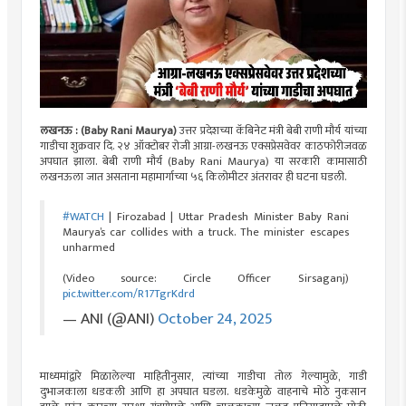
लखनऊ : (Baby Rani Maurya)
उत्तर प्रदेशच्या कॅबिनेट मंत्री बेबी राणी मौर्य यांच्या
गाडीचा शुक्रवार दि. २४ ऑक्टोबर रोजी आग्रा-लखनऊ एक्सप्रेसवेवर काठफोरीजवळ
अपघात झाला. बेबी राणी मौर्य (Baby Rani Maurya) या सरकारी कामासाठी
लखनऊला जात असताना महामार्गाच्या ५६ किलोमीटर अंतरावर ही घटना घडली.
#WATCH
| Firozabad | Uttar Pradesh Minister Baby Rani
Maurya’s car collides with a truck. The minister escapes
unharmed
(Video source: Circle Officer Sirsaganj)
pic.twitter.com/R17TgrKdrd
— ANI (@ANI)
October 24, 2025
माध्यमांद्वारे मिळालेल्या माहितीनुसार, त्यांच्या गाडीचा तोल गेल्यामुळे, गाडी
दुभाजकाला धडकली आणि हा अपघात घडला. धडकेमुळे वाहनाचे मोठे नुकसान