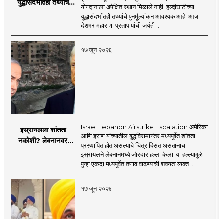
युद्धासंदर्भातही तथ्यांचे
योगदानाला अपेक्षित स्थान मिळाले नाही. हल्दीघाटीच्या
पुनर्मूल्यांकन आवश्यक! :
युद्धासंदर्भातही तथ्यांचे पुनर्मूल्यांकन आवश्यक आहे. आज
सरसंघचालक डॉ.
देशभर महाराणा प्रताप यांची जयंती ..
मोहनजी भागवत
१७ जून २०२६
Israel Lebanon Airstrike Escalation अमेरिका
इस्रायलला शांतता
आणि इराण यांच्यातील युद्धविरामानंतर मध्यपूर्वेत शांतता
नकोशी? लेबनानवर
प्रस्थापित होत असल्याचे चित्र दिसत असतानाच
इस्रायलचा जोरदार
इस्रायलने लेबनानमध्ये जोरदार हल्ला केला. या हल्ल्यामुळे
हल्ला; चार जणांचा मृत्यू,
पुन्हा एकदा मध्यपूर्वेत तणाव वाढण्याची शक्यता व्यक्त ..
इराण-अमेरिकेत आरोप-
प्रत्यारोप
१७ जून २०२६