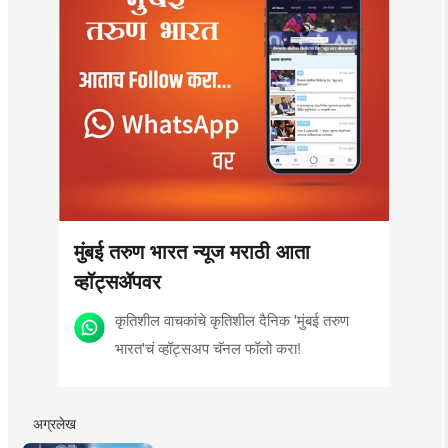
मुंबई तरुण भारत न्यूज मराठी आता
व्हॉट्सॲपवर
कृतिशील वाचकांचे कृतिशील दैनिक 'मुंबई तरुण
भारत'चं व्हॉट्सअप चॅनल फॉलो करा!
अग्रलेख