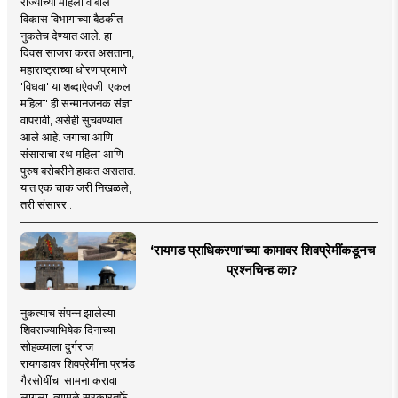
राज्याच्या महिला व बाल
विकास विभागाच्या बैठकीत
नुकतेच देण्यात आले. हा
दिवस साजरा करत असताना,
महाराष्ट्राच्या धोरणाप्रमाणे
'विधवा' या शब्दाऐवजी 'एकल
महिला' ही सन्मानजनक संज्ञा
वापरावी, असेही सुचवण्यात
आले आहे. जगाचा आणि
संसाराचा रथ महिला आणि
पुरुष बरोबरीने हाकत असतात.
यात एक चाक जरी निखळले,
तरी संसारर..
‘रायगड प्राधिकरणा’च्या कामावर शिवप्रेमींकडूनच
प्रश्नचिन्ह का?
नुकत्याच संपन्न झालेल्या
शिवराज्याभिषेक दिनाच्या
सोहळ्याला दुर्गराज
रायगडावर शिवप्रेमींना प्रचंड
गैरसोयींचा सामना करावा
लागला. त्यामुळे सरकारतर्फे