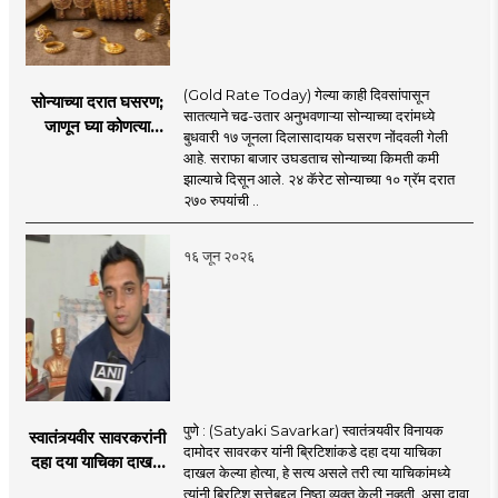
(Gold Rate Today) गेल्या काही दिवसांपासून
सोन्याच्या दरात घसरण;
सातत्याने चढ-उतार अनुभवणाऱ्या सोन्याच्या दरांमध्ये
जाणून घ्या कोणत्या
बुधवारी १७ जूनला दिलासादायक घसरण नोंदवली गेली
शहरात काय दर?
आहे. सराफा बाजार उघडताच सोन्याच्या किमती कमी
झाल्याचे दिसून आले. २४ कॅरेट सोन्याच्या १० ग्रॅम दरात
२७० रुपयांची ..
१६ जून २०२६
पुणे : (Satyaki Savarkar) स्वातंत्र्यवीर विनायक
स्वातंत्र्यवीर सावरकरांनी
दामोदर सावरकर यांनी ब्रिटिशांकडे दहा दया याचिका
दहा दया याचिका दाखल
दाखल केल्या होत्या, हे सत्य असले तरी त्या याचिकांमध्ये
केल्या, मात्र
त्यांनी ब्रिटिश सत्तेबद्दल निष्ठा व्यक्त केली नव्हती, असा दावा