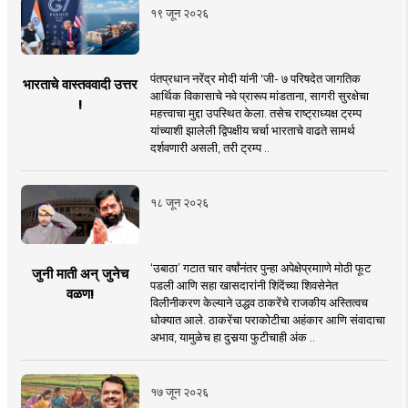
१९ जून २०२६
पंतप्रधान नरेंद्र मोदी यांनी 'जी- ७ परिषदेत जागतिक
भारताचे वास्तववादी उत्तर
आर्थिक विकासाचे नवे प्रारूप मांडताना, सागरी सुरक्षेचा
!
महत्त्वाचा मुद्दा उपस्थित केला. तसेच राष्ट्राध्यक्ष ट्रम्प
यांच्याशी झालेली द्विपक्षीय चर्चा भारताचे वाढते सामर्थ
दर्शवणारी असली, तरी ट्रम्प ..
१८ जून २०२६
‘उबाठा’ गटात चार वर्षांनंतर पुन्हा अपेक्षेप्रमााणे मोठी फूट
जुनी माती अन् जुनेच
पडली आणि सहा खासदारांनी शिंदेंच्या शिवसेनेत
वळण!
विलीनीकरण केल्याने उद्धव ठाकरेंचे राजकीय अस्तित्वच
धोक्यात आले. ठाकरेंचा पराकोटीचा अहंकार आणि संवादाचा
अभाव, यामुळेच हा दुसर्‍या फुटीचाही अंक ..
१७ जून २०२६