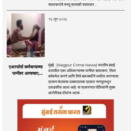
ब्रिटिशांप्रति कधीही
सावरकरांचे पणतू सात्यकी सावरकर ..
निष्ठा व्यक्त केली नाही’!
पणतू सात्यकी सावरकर
१६ जून २०२६
यांनी न्यायालयात सादर
केला दावा
मुंबई : (Nagpur Crime News) भारतीय हवाई
एअरफोर्स कर्मचाऱ्याच्या
दलातील एका अधिकाऱ्याच्या पत्नीवर बलात्कार, तिला
पत्नीवर अत्याचार;
ब्लॅकमेल करणे आणि तिचे बळजबरीने धर्मांतर करण्याचा
नागपुरातील प्रकरणाने
प्रयत्न केल्याचा धक्कादायक प्रकार नागपूरमधून
उडवली खळबळ!
उघडकीस आला आहे. या प्रकरणात पोलिसांनी मुख्य
आरोपीसह दोघांना अटक ..