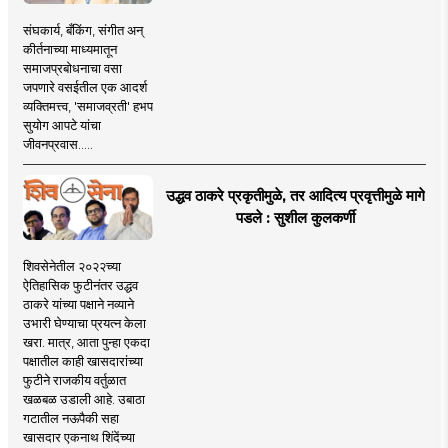
संघकार्य, बँकिंग, संगीत अन्
कीर्तनाच्या माध्यमातून
समाजप्रबोधनाचा वसा
जपणारे वसईतील एक आदर्श
व्यक्तिमत्त्व, 'समाजव्रती' हभप
सुयोग आपटे यांचा
जीवनप्रवास.....
उद्धव ठाकरे प्रकृतीमुळे, तर आदित्य प्रवृत्तीमुळे मागे
पडले : सुशील कुलकर्णी
शिवसेनेतील २०२२च्या
ऐतिहासिक फुटीनंतर उद्धव
ठाकरे यांच्या पक्षाने नव्याने
उभारी घेण्याचा प्रयत्न केला
खरा. मात्र, आता पुन्हा एकदा
पक्षातील काही खासदारांच्या
फुटीने राजकीय वर्तुळात
खळबळ उडाली आहे. उबाठा
गटातील नऊपैकी सहा
खासदार एकनाथ शिंदेंच्या