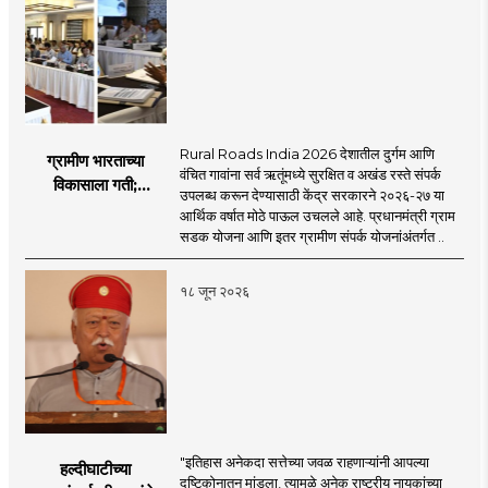
Rural Roads India 2026 देशातील दुर्गम आणि
ग्रामीण भारताच्या
वंचित गावांना सर्व ऋतूंमध्ये सुरक्षित व अखंड रस्ते संपर्क
विकासाला गती;
उपलब्ध करून देण्यासाठी केंद्र सरकारने २०२६-२७ या
२०२६-२७ मध्ये २६
आर्थिक वर्षात मोठे पाऊल उचलले आहे. प्रधानमंत्री ग्राम
हजार किमी नव्या रस्त्यांचे
सडक योजना आणि इतर ग्रामीण संपर्क योजनांअंतर्गत ..
लक्ष्य!
१८ जून २०२६
"इतिहास अनेकदा सत्तेच्या जवळ राहणाऱ्यांनी आपल्या
हल्दीघाटीच्या
दृष्टिकोनातून मांडला, त्यामुळे अनेक राष्ट्रीय नायकांच्या