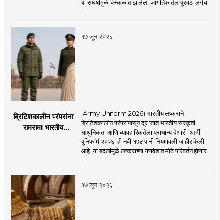
अडकलेल्या जहाजांना
या संघर्षामुळे विस्कळीत झालेला जागतिक तेल पुरवठा लगेच
कराराच्या शाश्वततेची
..
चिंता.
१७ जून २०२६
(Army Uniform 2026) भारतीय लष्कराने
ब्रिटिशकालीन परंपरांना
ब्रिटिशकालीन परंपरांपासून दूर जात भारतीय संस्कृती,
रामराम! भारतीय
आधुनिकता आणि व्यावहारिकतेला प्राधान्य देणारी ‘आर्मी
लष्कराची नवी ‘आर्मी
युनिफॉर्म २०२६’ ही नवी १७४ पानी नियमावली जाहीर केली
युनिफॉर्म २०२६’
आहे. या बदलांमुळे लष्कराच्या गणवेशात मोठे परिवर्तन होणार
नियमावली लागू
..
१७ जून २०२६