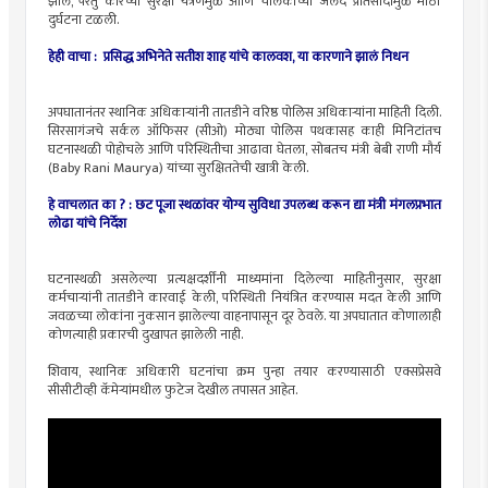
झाले, परंतु कारच्या सुरक्षा यंत्रणेमुळे आणि चालकाच्या जलद प्रतिसादामुळे मोठी
दुर्घटना टळली.
हेही वाचा :
प्रसिद्ध अभिनेते सतीश शाह यांचे कालवश, या कारणाने झालं निधन
अपघातानंतर स्थानिक अधिकाऱ्यांनी तातडीने वरिष्ठ पोलिस अधिकाऱ्यांना माहिती दिली.
सिरसागंजचे सर्कल ऑफिसर (सीओ) मोठ्या पोलिस पथकासह काही मिनिटांतच
घटनास्थळी पोहोचले आणि परिस्थितीचा आढावा घेतला, सोबतच मंत्री बेबी राणी मौर्य
(Baby Rani Maurya) यांच्या सुरक्षिततेची खात्री केली.
हे वाचलात का ? :
छट पूजा स्थळांवर योग्य सुविधा उपलब्ध करून द्या मंत्री मंगलप्रभात
लोढा यांचे निर्देश
घटनास्थळी असलेल्या प्रत्यक्षदर्शींनी माध्यमांना दिलेल्या माहितीनुसार, सुरक्षा
कर्मचाऱ्यांनी तातडीने कारवाई केली, परिस्थिती नियंत्रित करण्यास मदत केली आणि
जवळच्या लोकांना नुकसान झालेल्या वाहनापासून दूर ठेवले. या अपघातात कोणालाही
कोणत्याही प्रकारची दुखापत झालेली नाही.
शिवाय, स्थानिक अधिकारी घटनांचा क्रम पुन्हा तयार करण्यासाठी एक्सप्रेसवे
सीसीटीव्ही कॅमेऱ्यांमधील फुटेज देखील तपासत आहेत.