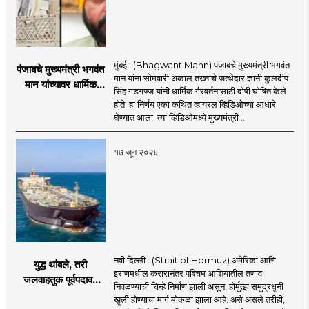
मुंबई : (Bhagwant Mann) पंजाबचे मुख्यमंत्री भगवंत
पंजाबचे मुख्यमंत्री भगवंत
मान यांना सोमवारी अकाल तख्ताचे जत्थेदार ज्ञानी कुलदीप
मान यांच्यावर धार्मिक
सिंह गडगज्ज यांनी धार्मिक गैरवर्तनासाठी दोषी घोषित केले
गैरवर्तनाचा ठपका!;अकाल
होते. हा निर्णय एका कथित व्हायरल व्हिडिओच्या आधारे
तख्ताच्या निर्णयाने मोठी
घेण्यात आला. त्या व्हिडिओमध्ये मुख्यमंत्री ..
खळबळ
१७ जून २०२६
नवी दिल्ली : (Strait of Hormuz) अमेरिका आणि
युद्ध थांबले, तरी
इराणमधील करारानंतर पश्चिम आशियातील तणाव
जलवाहतुक पूर्वपदावर
निवळण्याची चिन्हे निर्माण झाली असून, होर्मुत्झ समुद्रधुनी
येण्यास होणार विलंब;
खुली होण्याचा मार्ग मोकळा झाला आहे. असे असले तरीही,