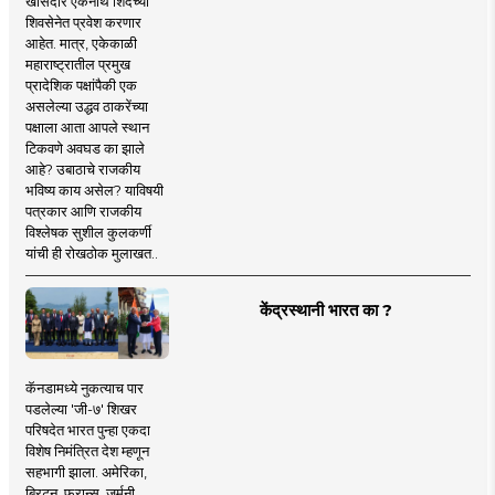
खासदार एकनाथ शिंदेंच्या
शिवसेनेत प्रवेश करणार
आहेत. मात्र, एकेकाळी
महाराष्ट्रातील प्रमुख
प्रादेशिक पक्षांपैकी एक
असलेल्या उद्धव ठाकरेंच्या
पक्षाला आता आपले स्थान
टिकवणे अवघड का झाले
आहे? उबाठाचे राजकीय
भविष्य काय असेल? याविषयी
पत्रकार आणि राजकीय
विश्लेषक सुशील कुलकर्णी
यांची ही रोखठोक मुलाखत..
केंद्रस्थानी भारत का ?
कॅनडामध्ये नुकत्याच पार
पडलेल्या 'जी-७' शिखर
परिषदेत भारत पुन्हा एकदा
विशेष निमंत्रित देश म्हणून
सहभागी झाला. अमेरिका,
ब्रिटन, फ्रान्स, जर्मनी,