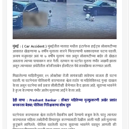
मुंबई :
( Car Accident )
मुंबईतील मालाड मधील इंटरफेस हाईट्स सोसायटीच्या
आवारात खेळणाऱ्या ७ वर्षीय मुलाला कारने चिरडल्याची धक्कादायक घटना घडली.
अन्वय मजुमदार असं या ७ वर्षीय मुलाचं नाव असून सोसायटीच्या बाहेर तो खेळत
असताना त्याच्या पायावरून कार गेली. दरम्यान या घटनेत मुलगा गंभीर जखमी झाला
असून त्याच्यावर अंधेरीतील कोकीलाबेन हाँस्पीटल येथे शस्त्रक्रिया करण्यात आली.
मिळालेल्या माहितीनुसार, १९ ऑक्टोबर रोजी सायंकाळी साडेपाच वाजता ही घटना
घडली. या घटनेनंतर पोलिसांनी कारचालक श्वेता राठोर या महिलेविरुध्द गुन्हा दाखल
केला असून घटनेचा सर्व प्रकार सीसीटीव्ही कँमेऱ्यात कैद झाला आहे. सूडाच्या भावनेने
हे कृत्य केल्याचा गंभीर आरोप मुलाच्या आईने केला आहे.
हेही वाचा : Prashant Bankar : डॉक्टर महिलेच्या मृत्यूप्रकरणी अखेर प्रशांत
बनकरला बेड्या; पोलिसा निरिक्षकाचा शोध सुरु
घटनेनंतर कारचालक श्वेता राठोरने वैद्यकीय खर्च देण्याचे कबुल केले. परंतु त्यानंतर
कारचालक महिला तब्येतीची विचारपूस करण्यासाठी देखील आली नाही असे मुलाच्या
कुटुंबाने सांगितले. पोलिस घडलेली घटना सुडाच्या भावनेने घडवून आणली की