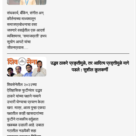
संघकार्य, बँकिंग, संगीत अन्
कीर्तनाच्या माध्यमातून
समाजप्रबोधनाचा वसा
जपणारे वसईतील एक आदर्श
व्यक्तिमत्त्व, 'समाजव्रती' हभप
सुयोग आपटे यांचा
जीवनप्रवास.....
उद्धव ठाकरे प्रकृतीमुळे, तर आदित्य प्रवृत्तीमुळे मागे
पडले : सुशील कुलकर्णी
शिवसेनेतील २०२२च्या
ऐतिहासिक फुटीनंतर उद्धव
ठाकरे यांच्या पक्षाने नव्याने
उभारी घेण्याचा प्रयत्न केला
खरा. मात्र, आता पुन्हा एकदा
पक्षातील काही खासदारांच्या
फुटीने राजकीय वर्तुळात
खळबळ उडाली आहे. उबाठा
गटातील नऊपैकी सहा