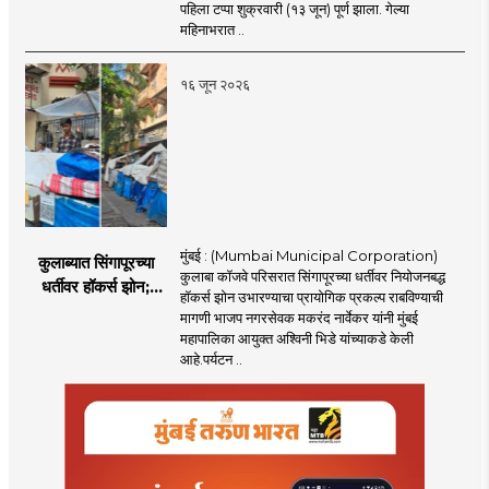
कारवाई
पहिला टप्पा शुक्रवारी (१३ जून) पूर्ण झाला. गेल्या
महिनाभरात ..
१६ जून २०२६
मुंबई : (Mumbai Municipal Corporation)
कुलाब्यात सिंगापूरच्या
कुलाबा कॉजवे परिसरात सिंगापूरच्या धर्तीवर नियोजनबद्ध
धर्तीवर हॉकर्स झोन;
हॉकर्स झोन उभारण्याचा प्रायोगिक प्रकल्प राबविण्याची
पर्यटन आणि
मागणी भाजप नगरसेवक मकरंद नार्वेकर यांनी मुंबई
महसूलवाढीच्या दृष्टीने
महापालिका आयुक्त अश्विनी भिडे यांच्याकडे केली
मकरंद नार्वेकर यांचे
आहे.पर्यटन ..
आयुक्तांना पत्र