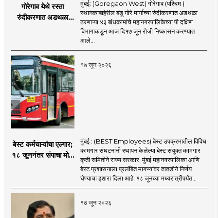
मुंबई: (Goregaon West) गोरेगाव (पश्चिम )
गोरेगाव येथे रस्ता
स्थानकाबाहेरील बंडू गोरे मार्गाच्या रुंदीकरणात अडथळा
रुंदीकरणात अडथळा
ठरणाऱ्या ४३ बांधकामांचे महानगरपालिकेच्या पी दक्षिण
ठरणाऱ्या ४३ बांधकामांचे
विभागाकडून आज दि१७ जून रोजी निष्कासन करण्यात
निष्कासन
आले...
१७ जून २०२६
मुंबई : (BEST Employees) बेस्ट उपक्रमातील विविध
बेस्ट कर्मचाऱ्यांचा एल्गार;
कामगार संघटनांनी स्थापन केलेल्या बेस्ट संयुक्त कामगार
१८ जूननंतर संपाचा मोठा
कृती समितीने राज्य सरकार, मुंबई महानगरपालिका आणि
इशारा
बेस्ट प्रशासनाला प्रलंबित मागण्यांवर तातडीने निर्णय
घेण्याचा इशारा दिला आहे. १८ जूनच्या मध्यरात्रीपर्यंत ..
१७ जून २०२६