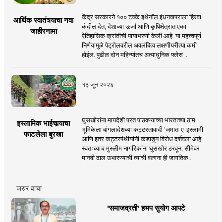
केंद्र सरकारने १०० टक्के इथेनॉल इंधनवापराला हिरवा
आर्थिक स्वातंत्र्याचा नवा
कंदील देत, देशाच्या ऊर्जा आणि कृषिक्षेत्रात एका
जाहीरनामा
ऐतिहासिक क्रांतीची पायाभरणी केली आहे. या महत्त्वपूर्ण
निर्णयामुळे पेट्रोलवरील अवलंबित्व लक्षणीयरीत्या कमी
होईल. पुढील दोन महिन्यांतच अत्याधुनिक फ्लेस ..
१३ जून २०२६
घुसखोरांना मायदेशी परत पाठवण्याच्या भारताच्या ठाम
इस्लामिक भाईचार्‍याचा
भूमिकेला बांगलादेशच्या कट्टरतावादी ‘जमात-ए-इस्लामी’
फाटलेला बुरखा
आणि इतर कट्टरपंथीयांनी कडाडून विरोध दर्शवला आहे.
स्वतःच्याच मुस्लीम नागरिकांना घुसखोर ठरवून, सीमेवर
मानवी ढाल उभारण्याची त्यांची वल्गना ही जागतिक ..
जरुर वाचा
'समाजव्रती' हभप सुयोग आपटे