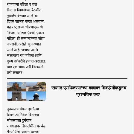
राज्याच्या महिला व बाल
विकास विभागाच्या बैठकीत
नुकतेच देण्यात आले. हा
दिवस साजरा करत असताना,
महाराष्ट्राच्या धोरणाप्रमाणे
'विधवा' या शब्दाऐवजी 'एकल
महिला' ही सन्मानजनक संज्ञा
वापरावी, असेही सुचवण्यात
आले आहे. जगाचा आणि
संसाराचा रथ महिला आणि
पुरुष बरोबरीने हाकत असतात.
यात एक चाक जरी निखळले,
तरी संसारर..
‘रायगड प्राधिकरणा’च्या कामावर शिवप्रेमींकडूनच
प्रश्नचिन्ह का?
नुकत्याच संपन्न झालेल्या
शिवराज्याभिषेक दिनाच्या
सोहळ्याला दुर्गराज
रायगडावर शिवप्रेमींना प्रचंड
गैरसोयींचा सामना करावा