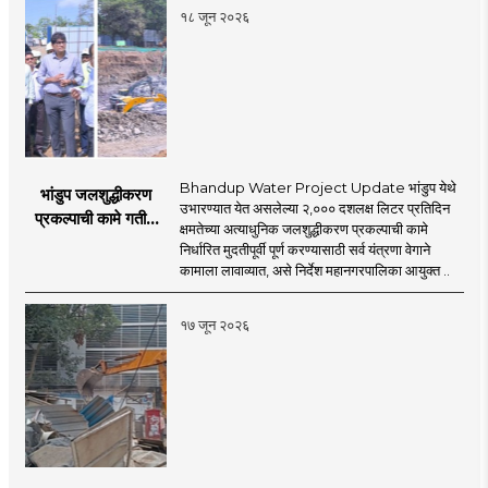
१८ जून २०२६
Bhandup Water Project Update भांडुप येथे
भांडुप जलशुद्धीकरण
उभारण्यात येत असलेल्या २,००० दशलक्ष लिटर प्रतिदिन
प्रकल्पाची कामे गतीने
क्षमतेच्या अत्याधुनिक जलशुद्धीकरण प्रकल्पाची कामे
पूर्ण करा - आयुक्त
निर्धारित मुदतीपूर्वी पूर्ण करण्यासाठी सर्व यंत्रणा वेगाने
अश्विनी भिडे यांचे निर्देश
कामाला लावाव्यात, असे निर्देश महानगरपालिका आयुक्त ..
१७ जून २०२६