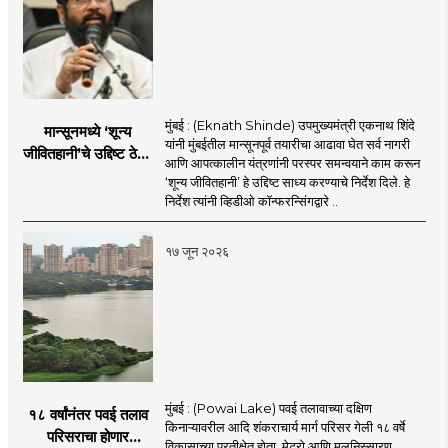
मुंबई : (Eknath Shinde) उपमुख्यमंत्री एकनाथ शिंदे
मान्सूनमध्ये ‘शून्य
यांनी मुंबईतील मान्सूनपूर्व तयारीचा आढावा घेत सर्व नागरी
जीवितहानी’चे उद्दिष्ट ठेवून
आणि आपत्कालीन यंत्रणांनी परस्पर समन्वयाने काम करून
सर्व यंत्रणांनी काम करावे
‘शून्य जीवितहानी’ हे उद्दिष्ट साध्य करण्याचे निर्देश दिले. हे
: उपमुख्यमंत्री एकनाथ
निर्देश त्यांनी व्हिडीओ कॉन्फरन्सिंगद्वारे ..
शिंदे
१७ जून २०२६
मुंबई : (Powai Lake) पवई तलावाच्या दक्षिण
१८ वर्षांनंतर पवई तलाव
किनाऱ्यावरील आदि शंकराचार्य मार्ग परिसर गेली १८ वर्षे
परिसराचा होणार
विकासाच्या प्रतीक्षेत होता. मेट्रो आणि मलनिस्सारण