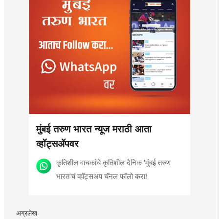
मुंबई तरुण भारत न्यूज मराठी आता
व्हॉट्सॲपवर
कृतिशील वाचकांचे कृतिशील दैनिक 'मुंबई तरुण
भारत'चं व्हॉट्सअप चॅनल फॉलो करा!
अग्रलेख