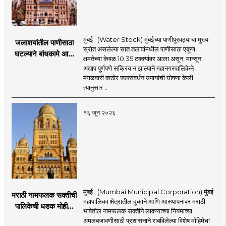
मुंबई : (Water Stock) मुंबईच्या पाणीपुरवठ्याचा मुख्य
जलाशयांतील पाणीसाठा
स्रोत असलेल्या सात तलावांमधील पाणीसाठा एकूण
घटल्याने बांधकामे आणि
क्षमतेच्या केवळ 10.35 टक्क्यांवर आला असून, मान्सून
जलतरण तलावांना
अद्याप पूर्णपणे सक्रिय न झाल्याने महानगरपालिकेने
पाणीपुरवठा बंद;
मंगळवारी कठोर जलसंवर्धन उपायांची घोषणा केली.
व्यावसायिक वापरावरही
त्यानुसार ..
निर्बंध
१६ जून २०२६
मुंबई : (Mumbai Municipal Corporation) मुंबई
मराठी नामफलक सक्तीची
महापालिका क्षेत्रातील दुकाने आणि आस्थापनांवर मराठी
पालिकेची धडक मोहीम;
भाषेतील नामफलक सक्तीने लावण्याच्या नियमाच्या
१,१२४ दुकानदारांवर
अंमलबजावणीसाठी प्रशासनाने राबविलेल्या विशेष मोहिमेचा