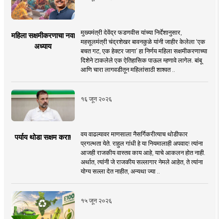
मुख्यमंत्री देवेंद्र फडणवीस यांच्या निर्देशानुसार,
महिला सक्षमीकरणाचा नवा
महसूलमंत्री चंद्रशेखर बावनकुळे यांनी जाहीर केलेला ‘एक
अध्याय
बचत गट, एक हेक्टर जागा’ हा निर्णय महिला सक्षमीकरणाच्या
दिशेने टाकलेले एक ऐतिहासिक पाऊल म्हणावे लागेल. बांबू
आणि चारा लागवडीतून महिलांसाठी शाश्वत ..
१६ जून २०२६
वय वाढल्यावर माणसाला नैसर्गिकरीत्याच थोडीफार
पर्याय थोडा सक्षम करा!
प्रगल्भता येते. राहुल गांधी हे या नियमालाही अपवाद! त्यांना
आजही राजकीय वास्तव काय आहे, याचे आकलन होत नाही.
अर्थात, त्यांनी जे राजकीय सल्लागार नेमले आहेत, ते त्यांना
योग्य सल्ला देत नाहीत, अन्यथा ज्या ..
१५ जून २०२६