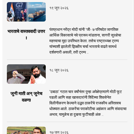
१९ जून २०२६
पंतप्रधान नरेंद्र मोदी यांनी 'जी- ७ परिषदेत जागतिक
भारताचे वास्तववादी उत्तर
आर्थिक विकासाचे नवे प्रारूप मांडताना, सागरी सुरक्षेचा
!
महत्त्वाचा मुद्दा उपस्थित केला. तसेच राष्ट्राध्यक्ष ट्रम्प
यांच्याशी झालेली द्विपक्षीय चर्चा भारताचे वाढते सामर्थ
दर्शवणारी असली, तरी ट्रम्प ..
१८ जून २०२६
‘उबाठा’ गटात चार वर्षांनंतर पुन्हा अपेक्षेप्रमााणे मोठी फूट
जुनी माती अन् जुनेच
पडली आणि सहा खासदारांनी शिंदेंच्या शिवसेनेत
वळण!
विलीनीकरण केल्याने उद्धव ठाकरेंचे राजकीय अस्तित्वच
धोक्यात आले. ठाकरेंचा पराकोटीचा अहंकार आणि संवादाचा
अभाव, यामुळेच हा दुसर्‍या फुटीचाही अंक ..
१७ जून २०२६