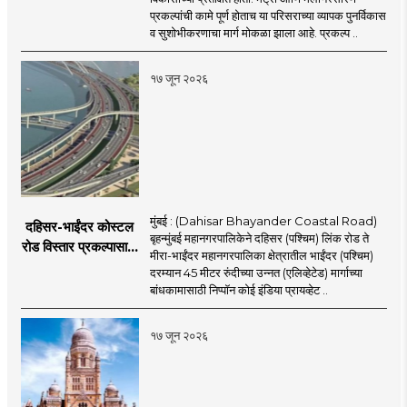
कायापालट; मेट्रोचे काम
प्रकल्पांची कामे पूर्ण होताच या परिसराच्या व्यापक पुनर्विकास
पूर्ण होताच पुनर्विकासाला
व सुशोभीकरणाचा मार्ग मोकळा झाला आहे. प्रकल्प ..
सुरुवात;
१७ जून २०२६
मुंबई : (Dahisar Bhayander Coastal Road)
दहिसर-भाईंदर कोस्टल
बृहन्मुंबई महानगरपालिकेने दहिसर (पश्चिम) लिंक रोड ते
रोड विस्तार प्रकल्पासाठी
मीरा-भाईंदर महानगरपालिका क्षेत्रातील भाईंदर (पश्चिम)
52.50 कोटी रुपयांच्या
दरम्यान 45 मीटर रुंदीच्या उन्नत (एलिव्हेटेड) मार्गाच्या
पीएमसी प्रस्तावाला
बांधकामासाठी निप्पॉन कोई इंडिया प्रायव्हेट ..
मंजुरीची प्रतीक्षा
१७ जून २०२६