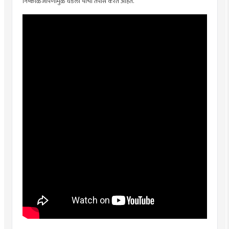
निष्काळजीपणामुळे घडली याचा तपास करत आहेत.