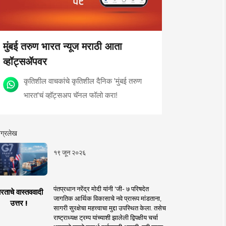
मुंबई तरुण भारत न्यूज मराठी आता
व्हॉट्सॲपवर
कृतिशील वाचकांचे कृतिशील दैनिक 'मुंबई तरुण
भारत'चं व्हॉट्सअप चॅनल फॉलो करा!
ग्रलेख
१९ जून २०२६
पंतप्रधान नरेंद्र मोदी यांनी 'जी- ७ परिषदेत
रताचे वास्तववादी
जागतिक आर्थिक विकासाचे नवे प्रारूप मांडताना,
उत्तर !
सागरी सुरक्षेचा महत्त्वाचा मुद्दा उपस्थित केला. तसेच
राष्ट्राध्यक्ष ट्रम्प यांच्याशी झालेली द्विपक्षीय चर्चा