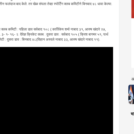
ीन फलंदाज बाद केले. तर खेळ संपला तेव्हा स्पोर्टिंग क्लब कमिटीने बिनबाद ४८ धावा केल्या.
टिंग क्लब कमिटी : पहिला डाव सर्वबाद १०८ ( कार्तिकेय शर्मा नाबाद ३१, आरुष खंदारे २७,
३- १- १६- २. दैवेज्ञ क्रिकेट क्लब : दुसरा डाव : सर्वबाद १०५ ( क्रिश बागमर ५१, पार्थ
मिटी : दुसरा डाव : बिनबाद ४८(विहान अस्वले नाबाद ३३, आरुष खंदारे नाबाद ११).
अ
भा