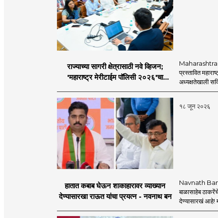
Maharashtra Mar
राज्याच्या सागरी क्षेत्रासाठी नवे व्हिजन;
प्रस्तावित महाराष्
'महाराष्ट्र मेरीटाईम पॉलिसी २०२६'चा
अध्यक्षतेखाली स
प्रस्ताव
१८ जून २०२६
Navnath Ban Cri
हातात कबाब घेऊन शाकाहारावर व्याख्यान
बाळासाहेब ठाकरें
देण्यासारखा राऊत यांचा प्रयत्न - नवनाथ बन
देण्यासारखं आहे! 