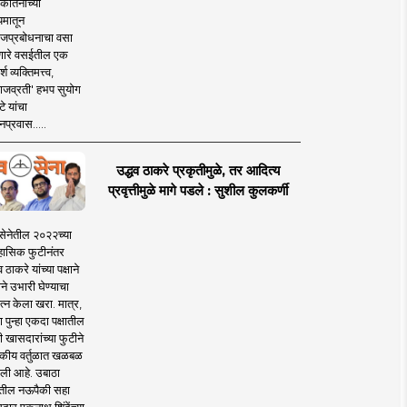
कीर्तनाच्या
यमातून
जप्रबोधनाचा वसा
ारे वसईतील एक
श व्यक्तिमत्त्व,
ाजव्रती' हभप सुयोग
े यांचा
प्रवास.....
उद्धव ठाकरे प्रकृतीमुळे, तर आदित्य
प्रवृत्तीमुळे मागे पडले : सुशील कुलकर्णी
सेनेतील २०२२च्या
हासिक फुटीनंतर
व ठाकरे यांच्या पक्षाने
ाने उभारी घेण्याचा
त्न केला खरा. मात्र,
पुन्हा एकदा पक्षातील
 खासदारांच्या फुटीने
कीय वर्तुळात खळबळ
ली आहे. उबाठा
तील नऊपैकी सहा