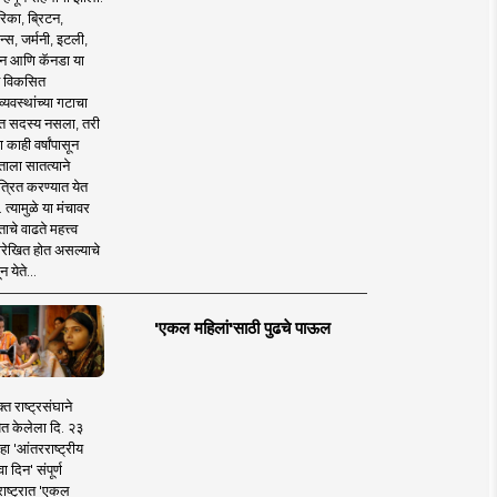
िका, ब्रिटन,
न्स, जर्मनी, इटली,
न आणि कॅनडा या
 विकसित
व्यवस्थांच्या गटाचा
त सदस्य नसला, तरी
या काही वर्षांपासून
ताला सातत्याने
त्रित करण्यात येत
 त्यामुळे या मंचावर
ाचे वाढते महत्त्व
रेखित होत असल्याचे
न येते...
'एकल महिलां'साठी पुढचे पाऊल
क्त राष्ट्रसंघाने
ित केलेला दि. २३
हा 'आंतरराष्ट्रीय
ा दिन' संपूर्ण
राष्ट्रात 'एकल