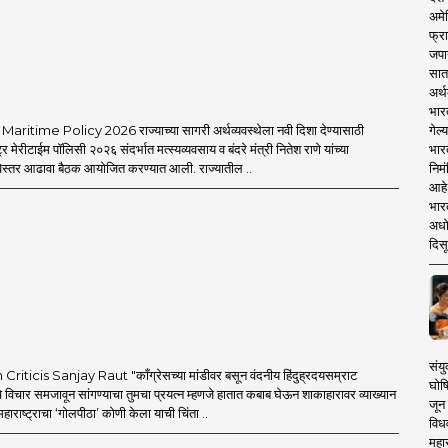
अमेर
फ्रा
जपा
सात
अर्थ
भार
गेल्
itime Policy 2026 राज्याच्या सागरी अर्थव्यवस्थेला नवी दिशा देण्यासाठी
भार
ट्र मेरीटाईम पॉलिसी २०२६ संदर्भात मत्स्यव्यवसाय व बंदरे मंत्री नितेश राणे यांच्या
निमं
विस्तर आढावा बैठक आयोजित करण्यात आली. राज्यातील ..
आहे.
भारत
अधो
दिसू
संयु
ticis Sanjay Raut "काँग्रेसच्या मांडीवर बसून वंदनीय हिंदुह्रदयसम्राट
घोष
चे विचार समजावून सांगण्याचा तुमचा प्रयत्न म्हणजे हातात कबाब घेऊन शाकाहारावर व्याख्यान
जून 
महाराष्ट्राचा ‘गोलपीठा’ कोणी केला याची चिंता ..
विधव
महा