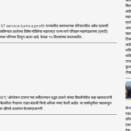
खास
शिव
आहे
महार
प्रा
T service turns a profit राज्यातील बसस्थानक परिसरातील अवैध प्रवासी
असले
बविण्यात आलेल्या विशेष मोहिमेचा महाराष्ट्र राज्य मार्ग परिवहन महामंडळाच्या (एसटी)
पक्
ात्मक परिणाम दिसून आला आहे. केवळ १५ दिवसांच्या कालावधीत ..
टिक
आहे
भवि
याव
राज
कुलक
रोख
'ऑपरेशन टायगर'च्या चर्चेदरम्यान उद्धव ठाकरे यांच्या शिवसेनेतील सहा खासदारांनी
च्या बैठकीला गैरहजर राहत बंडाची चिन्हे अधिक स्पष्ट केली आहेत. या पार्श्वभूमीवर पक्षाकडून
कॅनड
र व्हीपचे उल्लंघन केल्याप्रकरणी ..
पडल
परिष
एकदा
देश