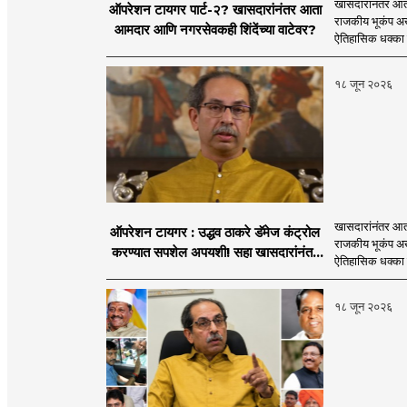
खासदारांनंतर आत
ऑपरेशन टायगर पार्ट-२? खासदारांनंतर आता
राजकीय भूकंप अखे
आमदार आणि नगरसेवकही शिंदेंच्या वाटेवर?
ऐतिहासिक धक्का 
१८ जून २०२६
खासदारांनंतर आत
ऑपरेशन टायगर : उद्धव ठाकरे डॅमेज कंट्रोल
राजकीय भूकंप अखे
करण्यात सपशेल अपयशी! सहा खासदारांनंतर
ऐतिहासिक धक्का 
आमदारांसह नगरसेवकही शिंदेंकडे जाण्याच्या
चर्चा सुरू
१८ जून २०२६