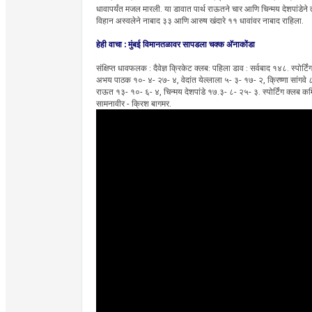
धावापर्यंत मजल मारली. या डावात पार्थ राऊतने चार आणि चिन्मय देशपांडेने त
विहान अस्वलेने नाबाद ३३ आणि आरुष खंदारे ११ धावांवर नाबाद राहिला.
हेही वाचा :
मुंबई विमानतळावर सापडला चक्क अ‍ॅनाकोंडा
संक्षिप्त धावफलक : दैवेज्ञ क्रिकेट क्लब: पहिला डाव : सर्वबाद १४८. स्पोर्
अभय पाठक १०- ४- २७- ४, वेदांत येल्लाला ५- ३- १७- २, क्रिष्णा सांगवे ८.
राऊत १३- १०- ६- ४, चिन्मय देशपांडे १७.३- ८- २५- ३. स्पोर्टिंग क्लब क
सामनावीर - क्रिश बागमर.