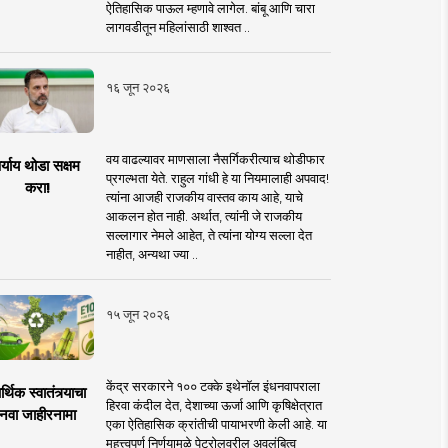
ऐतिहासिक पाऊल म्हणावे लागेल. बांबू आणि चारा
लागवडीतून महिलांसाठी शाश्वत ..
१६ जून २०२६
वय वाढल्यावर माणसाला नैसर्गिकरीत्याच थोडीफार
र्याय थोडा सक्षम
प्रगल्भता येते. राहुल गांधी हे या नियमालाही अपवाद!
करा!
त्यांना आजही राजकीय वास्तव काय आहे, याचे
आकलन होत नाही. अर्थात, त्यांनी जे राजकीय
सल्लागार नेमले आहेत, ते त्यांना योग्य सल्ला देत
नाहीत, अन्यथा ज्या ..
१५ जून २०२६
केंद्र सरकारने १०० टक्के इथेनॉल इंधनवापराला
्थिक स्वातंत्र्याचा
हिरवा कंदील देत, देशाच्या ऊर्जा आणि कृषिक्षेत्रात
नवा जाहीरनामा
एका ऐतिहासिक क्रांतीची पायाभरणी केली आहे. या
महत्त्वपूर्ण निर्णयामुळे पेट्रोलवरील अवलंबित्व