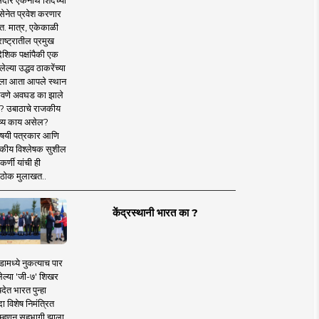
दार एकनाथ शिंदेंच्या
सेनेत प्रवेश करणार
त. मात्र, एकेकाळी
ाष्ट्रातील प्रमुख
देशिक पक्षांपैकी एक
ल्या उद्धव ठाकरेंच्या
षाला आता आपले स्थान
वणे अवघड का झाले
? उबाठाचे राजकीय
ष्य काय असेल?
िषयी पत्रकार आणि
कीय विश्लेषक सुशील
र्णी यांची ही
ठोक मुलाखत..
केंद्रस्थानी भारत का ?
ामध्ये नुकत्याच पार
ेल्या 'जी-७' शिखर
देत भारत पुन्हा
 विशेष निमंत्रित
 म्हणून सहभागी झाला.