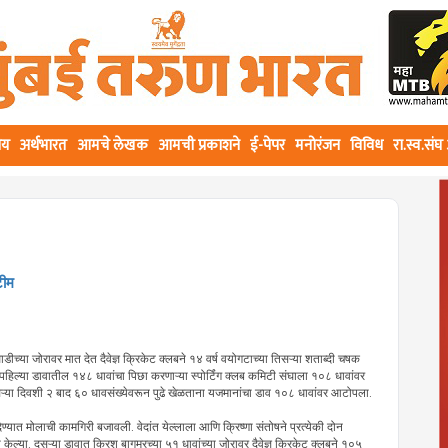
ीय
अर्थभारत
आमचे लेखक
आमची प्रकाशने
ई-पेपर
मनोरंजन
विविध
रा.स्व.सं
टीम
ीच्या जोरावर मात देत दैवेज्ञ क्रिकेट क्लबने १४ वर्ष वयोगटाच्या तिसऱ्या शताब्दी चषक
. पहिल्या डावातील १४८ धावांचा पिछा करणाऱ्या स्पोर्टिंग क्लब कमिटी संघाला १०८ धावांवर
 दुसऱ्या दिवशी २ बाद ६० धावसंख्येवरून पुढे खेळताना यजमानांचा डाव १०८ धावांवर आटोपला.
यात मोलाची कामगिरी बजावली. वेदांत येल्लाला आणि क्रिष्णा संतोषने प्रत्येकी दोन
ेल्या. दुसऱ्या डावात क्रिश बागमरच्या ५१ धावांच्या जोरावर दैवेज्ञ क्रिकेट क्लबने १०५