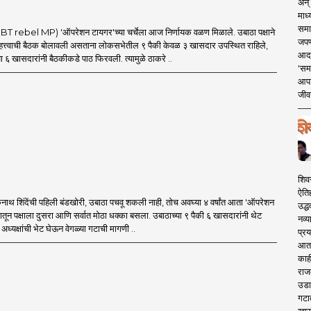
अन् 
माध्
समा
 rebel MP) 'ऑपरेशन टायगर'च्या चर्चेला आज निर्णायक वळण मिळाले. उबाठा पक्षाने
जपण
त्त्वाची बैठक बोलावली असताना लोकसभेतील ९ पैकी केवळ ३ खासदार उपस्थित राहिले,
आदर्
ा ६ खासदारांनी बैठकीकडे पाठ फिरवली. त्यामुळे ठाकरे ..
'सम
आपट
जीवन
शिव
ऐति
थ शिंदेंची पहिली बंडखोरी, उबाठा पचवू शकली नाही, तोच अवघ्या ४ वर्षांत आता 'ऑपरेशन
उद्ध
मातून पक्षाला दुसरा आणि सर्वात मोठा धक्का बसला. उबाठाच्या ९ पैकी ६ खासदारांनी थेट
नव्य
ध्यक्षांची भेट घेऊन वेगळ्या गटाची मागणी ..
प्रय
आता 
काही
राज
उडा
गटा