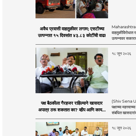
Maharashtra S
अवैध प्रवासी वाहतुकीवर लगाम; एसटीच्या
वाहतुकीविरोधात रा
उत्पन्नात १५ दिवसांत ४३.८३ कोटींची वाढ!
उत्पन्नावर सकार
१८ जून २०२६
(Shiv Sena UBT) 
पक्ष बैठकीला गैरहजर राहिल्याने खासदार
पक्षाच्या महत्त्वा
अपात्र ठरू शकतात का? व्हीप आणि कायदा
संबंधित खासदारांव
नेमकं काय सांगतो?
१८ जून २०२६