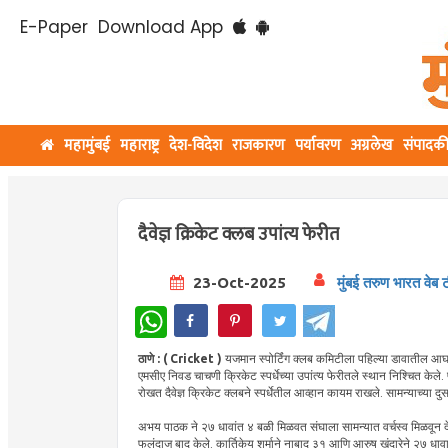
E-Paper
Download App
महामुंबई
महाराष्ट्र
देश-विदेश
राजकारण
पर्यावरण
अग्रलेख
संपादक
दैवेज्ञ क्रिकेट क्लब उपांत्य फेरीत
23-Oct-2025
मुंबई तरुण भारत वेब 
WhatsApp
ठाणे : ( Cricket )
यजमान स्पोर्टिंग क्लब कमिटीला पहिल्या डावातील आघाड
एमसीए निवड चाचणी क्रिकेट स्पर्धेच्या उपांत्य फेरीतले स्थान निश्चित केले
रोखत दैवेज्ञ क्रिकेट क्लबने स्पर्धेतील आव्हान कायम राखले. सामन्याच्या
अभय पाठक ने २७ धावांत ४ बळी मिळवत संघाला सामन्यात वर्चस्व मिळवून देण्
फलंदाज बाद केले. कार्तिकेय शर्माने नाबाद ३१ आणि आरुष खंदारेने २७ धावा क