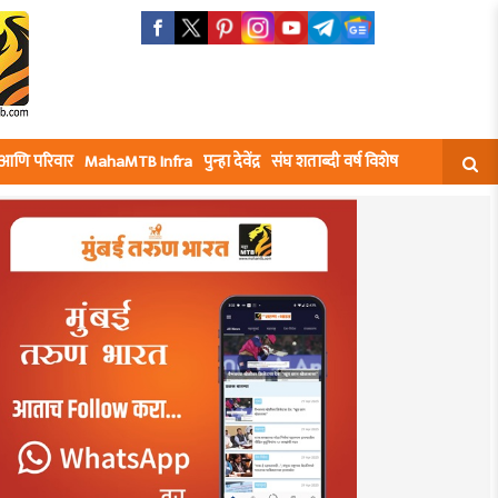
घ आणि परिवार
MahaMTB Infra
पुन्हा देवेंद्र
संघ शताब्दी वर्ष विशेष