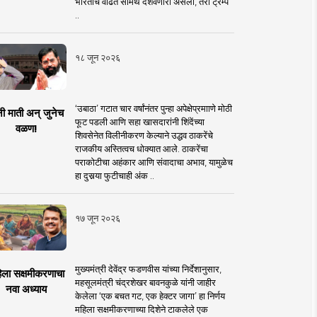
भारताचे वाढते सामर्थ दर्शवणारी असली, तरी ट्रम्प
..
१८ जून २०२६
‘उबाठा’ गटात चार वर्षांनंतर पुन्हा अपेक्षेप्रमााणे मोठी
नी माती अन् जुनेच
फूट पडली आणि सहा खासदारांनी शिंदेंच्या
वळण!
शिवसेनेत विलीनीकरण केल्याने उद्धव ठाकरेंचे
राजकीय अस्तित्वच धोक्यात आले. ठाकरेंचा
पराकोटीचा अहंकार आणि संवादाचा अभाव, यामुळेच
हा दुसर्‍या फुटीचाही अंक ..
१७ जून २०२६
मुख्यमंत्री देवेंद्र फडणवीस यांच्या निर्देशानुसार,
िला सक्षमीकरणाचा
महसूलमंत्री चंद्रशेखर बावनकुळे यांनी जाहीर
नवा अध्याय
केलेला ‘एक बचत गट, एक हेक्टर जागा’ हा निर्णय
महिला सक्षमीकरणाच्या दिशेने टाकलेले एक