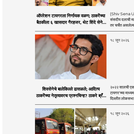
(Shiv Sena UBT
ऑपरेशन टायगरला निर्णायक वळण; ठाकरेंच्या
संसदीय दलाची मह
बैठकीला ६ खासदार गैरहजर, थेट शिंदे सेनेत
तर चर्चेत असलेल्य
विलीन होण्याचा प्रस्ताव?
१८ जून २०२६
२०२२ सालची एकना
शिवसेनेचे बालेकिल्ले ढासळले; आदित्य
टायगर'च्या माध्य
ठाकरेंच्या नेतृत्वावरच प्रश्नचिन्ह? ठाकरे ब्रँड
दिल्लीत लोकसभा अ
नेमका कुठे चुकला?
१८ जून २०२६