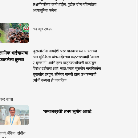
लक्षणीयरीत्या कमी होईल. पुढील दोन महिन्यांतच
अत्याधुनिक फ्लेस ..
१३ जून २०२६
घुसखोरांना मायदेशी परत पाठवण्याच्या भारताच्या
लामिक भाईचार्‍याचा
ठाम भूमिकेला बांगलादेशच्या कट्टरतावादी ‘जमात-
फाटलेला बुरखा
ए-इस्लामी’ आणि इतर कट्टरपंथीयांनी कडाडून
विरोध दर्शवला आहे. स्वतःच्याच मुस्लीम नागरिकांना
घुसखोर ठरवून, सीमेवर मानवी ढाल उभारण्याची
त्यांची वल्गना ही जागतिक ..
रुर वाचा
'समाजव्रती' हभप सुयोग आपटे
ार्य, बँकिंग, संगीत