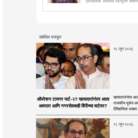
'एमजेएमसी' विषयात पदव्युत्तर शिक्ष
सद्यस्थितीत 'इन्फ्रास्ट्रक्चर आणि ड
फिल्ड रिपोर्ट आणि लेखनात रस.
संबंधित मजकूर
१८ जून २०२६
खासदारांनंतर आत
ऑपरेशन टायगर पार्ट-२? खासदारांनंतर आता
राजकीय भूकंप अखे
आमदार आणि नगरसेवकही शिंदेंच्या वाटेवर?
ऐतिहासिक धक्का 
१८ जून २०२६