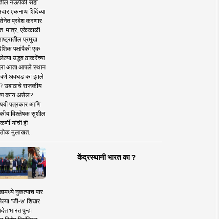
तील नऊपैकी सहा
दार एकनाथ शिंदेंच्या
सेनेत प्रवेश करणार
त. मात्र, एकेकाळी
ाष्ट्रातील प्रमुख
देशिक पक्षांपैकी एक
ल्या उद्धव ठाकरेंच्या
षाला आता आपले स्थान
वणे अवघड का झाले
? उबाठाचे राजकीय
ष्य काय असेल?
िषयी पत्रकार आणि
कीय विश्लेषक सुशील
र्णी यांची ही
ठोक मुलाखत..
केंद्रस्थानी भारत का ?
ामध्ये नुकत्याच पार
ेल्या 'जी-७' शिखर
देत भारत पुन्हा