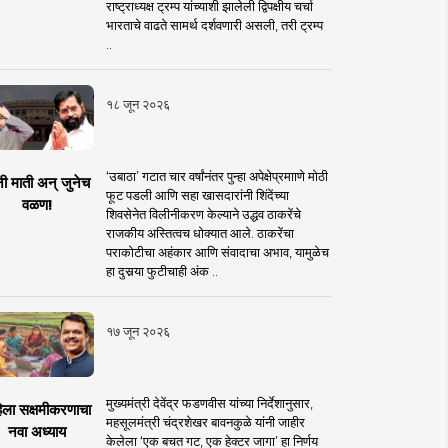
राष्ट्राध्यक्ष ट्रम्प यांच्याशी झालेली द्विपक्षीय चर्चा
भारताचे वाढते सामर्थ दर्शवणारी असली, तरी ट्रम्प
..
१८ जून २०२६
‘उबाठा’ गटात चार वर्षांनंतर पुन्हा अपेक्षेप्रमााणे मोठी
नी माती अन् जुनेच
फूट पडली आणि सहा खासदारांनी शिंदेंच्या
वळण!
शिवसेनेत विलीनीकरण केल्याने उद्धव ठाकरेंचे
राजकीय अस्तित्वच धोक्यात आले. ठाकरेंचा
पराकोटीचा अहंकार आणि संवादाचा अभाव, यामुळेच
हा दुसर्‍या फुटीचाही अंक ..
१७ जून २०२६
मुख्यमंत्री देवेंद्र फडणवीस यांच्या निर्देशानुसार,
िला सक्षमीकरणाचा
महसूलमंत्री चंद्रशेखर बावनकुळे यांनी जाहीर
नवा अध्याय
केलेला ‘एक बचत गट, एक हेक्टर जागा’ हा निर्णय