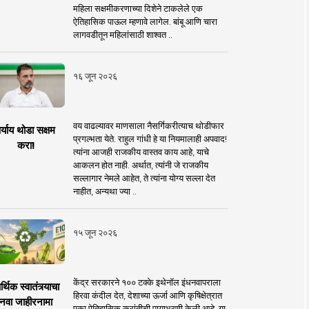
महिला सक्षमीकरणाच्या दिशेने टाकलेले एक
ऐतिहासिक पाऊल म्हणावे लागेल. बांबू आणि चारा
लागवडीतून महिलांसाठी शाश्वत ..
१६ जून २०२६
वय वाढल्यावर माणसाला नैसर्गिकरीत्याच थोडीफार
र्याय थोडा सक्षम
प्रगल्भता येते. राहुल गांधी हे या नियमालाही अपवाद!
करा!
त्यांना आजही राजकीय वास्तव काय आहे, याचे
आकलन होत नाही. अर्थात, त्यांनी जे राजकीय
सल्लागार नेमले आहेत, ते त्यांना योग्य सल्ला देत
नाहीत, अन्यथा ज्या ..
१५ जून २०२६
केंद्र सरकारने १०० टक्के इथेनॉल इंधनवापराला
्थिक स्वातंत्र्याचा
हिरवा कंदील देत, देशाच्या ऊर्जा आणि कृषिक्षेत्रात
नवा जाहीरनामा
एका ऐतिहासिक क्रांतीची पायाभरणी केली आहे. या