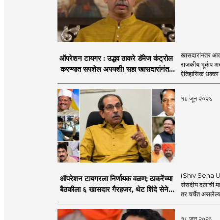
खासदारांनंतर आत
ऑपरेशन टायगर : उद्धव ठाकरे डॅमेज कंट्रोल
राजकीय भूकंप अखे
करण्यात सपशेल अपयशी! सहा खासदारांनंतर
ऐतिहासिक धक्का 
आमदारांसह नगरसेवकही शिंदेंकडे जाण्याच्या
चर्चा सुरू
१८ जून २०२६
(Shiv Sena UBT
ऑपरेशन टायगरला निर्णायक वळण; ठाकरेंच्या
संसदीय दलाची मह
बैठकीला ६ खासदार गैरहजर, थेट शिंदे सेनेत
तर चर्चेत असलेल्य
विलीन होण्याचा प्रस्ताव?
१८ जून २०२६