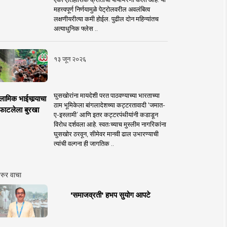
महत्त्वपूर्ण निर्णयामुळे पेट्रोलवरील अवलंबित्व
लक्षणीयरीत्या कमी होईल. पुढील दोन महिन्यांतच
अत्याधुनिक फ्लेस ..
१३ जून २०२६
घुसखोरांना मायदेशी परत पाठवण्याच्या भारताच्या
लामिक भाईचार्‍याचा
ठाम भूमिकेला बांगलादेशच्या कट्टरतावादी ‘जमात-
फाटलेला बुरखा
ए-इस्लामी’ आणि इतर कट्टरपंथीयांनी कडाडून
विरोध दर्शवला आहे. स्वतःच्याच मुस्लीम नागरिकांना
घुसखोर ठरवून, सीमेवर मानवी ढाल उभारण्याची
त्यांची वल्गना ही जागतिक ..
रुर वाचा
'समाजव्रती' हभप सुयोग आपटे