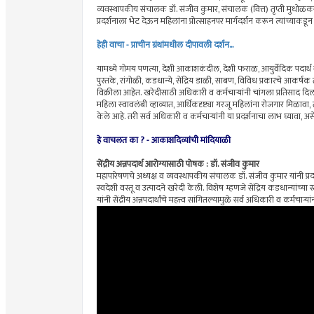
व्यवस्थापकीय संचालक डॉ. संजीव कुमार, संचालक (वित्त) तृप्ती मुधोळ
प्रदर्शनाला भेट देऊन महिलांना प्रोत्साहनपर मार्गदर्शन करून त्यांच्याकडून 
हेही वाचा - प्राचीन ग्रंथांमधील दीपावली दर्शन...
यामध्ये गोमय पणत्या, देशी आकाशकंदील, देशी फराळ, आयुर्वेदिक पदार्थ व व
पुस्तके, रांगोळी, कडधान्ये, सेंद्रिय डाळी, साबण, विविध प्रकारचे आकर्षक 
विक्रीला आहेत. खरेदीसाठी अधिकारी व कर्मचाऱ्यांनी चांगला प्रतिसाद दिल
महिला स्वावलंबी व्हाव्यात, आर्थिकदृष्ट्या गरजू महिलांना रोजगार मिळावा,
केले आहे. तरी सर्व अधिकारी व कर्मचाऱ्यांनी या प्रदर्शनाचा लाभ घ्याव
हे वाचलत का ? -
आकाशदिव्यांची मांदियाळी
सेंद्रीय अन्नपदार्थ आरोग्यासाठी पोषक : डॉ. संजीव कुमार
महापारेषणचे अध्यक्ष व व्यवस्थापकीय संचालक डॉ. संजीव कुमार यांनी प्रदर्श
स्वदेशी वस्तू व उत्पादने खरेदी केली. विशेष म्हणजे सेंद्रिय कडधान्यांच्य
यांनी सेंद्रीय अन्नपदार्थांचे महत्त्व सांगितल्यामुळे सर्व अधिकारी व कर्मचाऱ्य