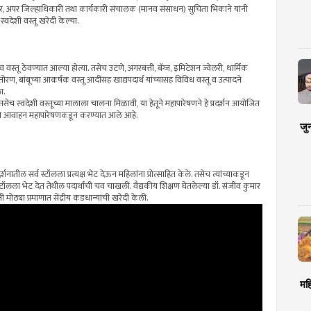
कर, अपर जिल्हाधिकारी तथा कार्यकारी संचालक (मानव संसाधन) सुचिता भिकाने यांनी
स्वदेशी वस्तू खरेदी केल्या.
स्तू ठेवण्यात आल्या होत्या. तसेच उटणे, अगरबत्ती, बॅग्ज, इमिटेशन ज्वेलरी, धार्मिक
तोरण, बांबूच्या आकर्षक वस्तू आदींसह खाद्यपदार्थ यांच्यासह विविध वस्तू व उत्पादने
ा.
 तसेच स्वदेशी वस्तूच्या मालाला चालना मिळावी, या हेतूने महापारेषणने हे प्रदर्शन आयोजित
ा, असे आवाहन महापारेषणकडून करण्यात आले आहे.
जु
नातील सर्व स्टॉलला प्रत्यक्ष भेट देऊन महिलांना प्रोत्साहित केले. तसेच त्यांच्याकडून
ा स्टॉलला भेट देत तेथील पदार्थांची चव चाखली. वैद्यकीय शिक्षण घेतलेल्या डॉ. संजीव कुमार
ांनी मोठ्या प्रमाणात सेंद्रीय कडधान्यांची खरेदी केली.
मह