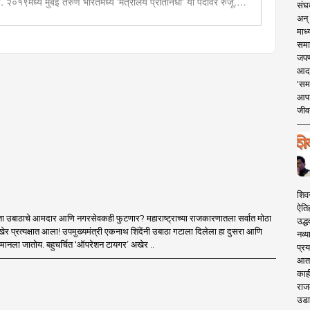
ण. २०१९मध्ये मुंबई तरुण भारतमध्ये 'मंत्रालय प्रतिनिधी' या पदावर रुजू.
संघक
ेव्हलपमेंट' विशेष प्रतिनिधी म्हणून कार्यरत. राज्यातील पायाभूत सुविधांविषयी
अन् 
माध्
समा
जपण
आदर्
'सम
आपट
जीवन
शिव
ऐति
ा उबाठाचे आमदार आणि नगरसेवकही फुटणार? महाराष्ट्राच्या राजकारणातला सर्वात मोठा
उद्ध
र प्रत्यक्षात आला! उपमुख्यमंत्री एकनाथ शिंदेंनी उबाठा गटाला दिलेला हा दुसरा आणि
नव्य
मानला जातोय. बहुचर्चित ‘ऑपरेशन टायगर’ अखेर ..
प्रय
आता 
काही
राज
उडा