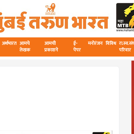
अर्थभारत
आमचे
आमची
ई-
मनोरंजन
विविध
रा.स्व.स
लेखक
प्रकाशने
पेपर
परिवार