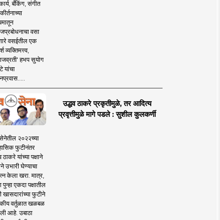
ार्य, बँकिंग, संगीत
कीर्तनाच्या
यमातून
जप्रबोधनाचा वसा
ारे वसईतील एक
श व्यक्तिमत्त्व,
ाजव्रती' हभप सुयोग
े यांचा
प्रवास.....
उद्धव ठाकरे प्रकृतीमुळे, तर आदित्य
प्रवृत्तीमुळे मागे पडले : सुशील कुलकर्णी
सेनेतील २०२२च्या
हासिक फुटीनंतर
व ठाकरे यांच्या पक्षाने
ाने उभारी घेण्याचा
त्न केला खरा. मात्र,
पुन्हा एकदा पक्षातील
 खासदारांच्या फुटीने
कीय वर्तुळात खळबळ
ली आहे. उबाठा