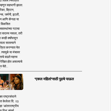
 विशेष निमंत्रित
 म्हणून सहभागी झाला.
िका, ब्रिटन,
न्स, जर्मनी, इटली,
न आणि कॅनडा या
 विकसित
व्यवस्थांच्या गटाचा
त सदस्य नसला, तरी
या काही वर्षांपासून
ताला सातत्याने
त्रित करण्यात येत
 त्यामुळे या मंचावर
ाचे वाढते महत्त्व
रेखित होत असल्याचे
न येते...
'एकल महिलां'साठी पुढचे पाऊल
क्त राष्ट्रसंघाने
ित केलेला दि. २३
हा 'आंतरराष्ट्रीय
ा दिन' संपूर्ण