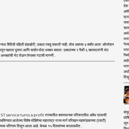
एकदा
देश
अमेर
फ्रा
जपा
सात
अर्थ
भार
गेल्
थ शिंदेंची पहिली बंडखोरी, उबाठा पचवू शकली नाही, तोच अवघ्या ४ वर्षांत आता 'ऑपरेशन
भार
मातून पक्षाला दुसरा आणि सर्वात मोठा धक्का बसला. उबाठाच्या ९ पैकी ६ खासदारांनी थेट
निमं
ध्यक्षांची भेट घेऊन वेगळ्या गटाची मागणी ..
आहे.
भारत
अधो
दिसू
संयु
T service turns a profit राज्यातील बसस्थानक परिसरातील अवैध प्रवासी
घोष
बविण्यात आलेल्या विशेष मोहिमेचा महाराष्ट्र राज्य मार्ग परिवहन महामंडळाच्या (एसटी)
जून 
ात्मक परिणाम दिसून आला आहे. केवळ १५ दिवसांच्या कालावधीत ..
विधव