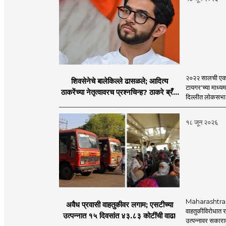
२०२२ सालची एकना
शिवसेनेचे बालेकिल्ले ढासळले; आदित्य
टायगर'च्या माध्य
ठाकरेंच्या नेतृत्वावरच प्रश्नचिन्ह? ठाकरे ब्रँड
दिल्लीत लोकसभा अ
नेमका कुठे चुकला?
१८ जून २०२६
Maharashtra S
अवैध प्रवासी वाहतुकीवर लगाम; एसटीच्या
वाहतुकीविरोधात रा
उत्पन्नात १५ दिवसांत ४३.८३ कोटींची वाढ!
उत्पन्नावर सकार