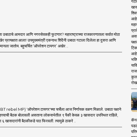
गटा
खास
शिव
आहे
महार
प्रा
ा उबाठाचे आमदार आणि नगरसेवकही फुटणार? महाराष्ट्राच्या राजकारणातला सर्वात मोठा
असले
र प्रत्यक्षात आला! उपमुख्यमंत्री एकनाथ शिंदेंनी उबाठा गटाला दिलेला हा दुसरा आणि
पक्
मानला जातोय. बहुचर्चित ‘ऑपरेशन टायगर’ अखेर ..
टिक
आहे
भवि
याव
राज
कुलक
रोख
 rebel MP) 'ऑपरेशन टायगर'च्या चर्चेला आज निर्णायक वळण मिळाले. उबाठा पक्षाने
त्त्वाची बैठक बोलावली असताना लोकसभेतील ९ पैकी केवळ ३ खासदार उपस्थित राहिले,
कॅनड
ा ६ खासदारांनी बैठकीकडे पाठ फिरवली. त्यामुळे ठाकरे ..
पडल
परिष