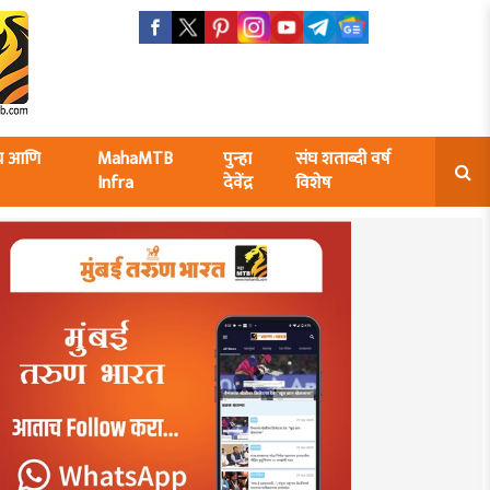
ंघ आणि
MahaMTB
पुन्हा
संघ शताब्दी वर्ष
Infra
देवेंद्र
विशेष