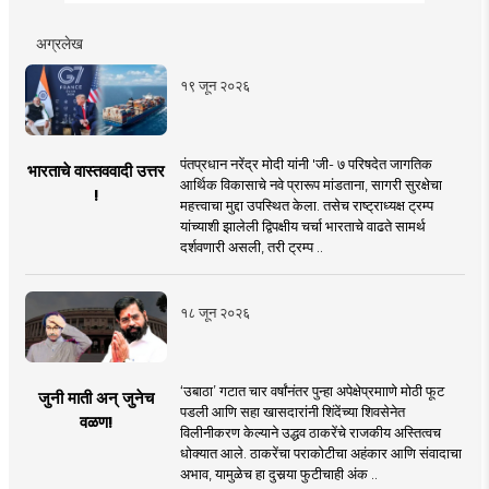
अग्रलेख
१९ जून २०२६
पंतप्रधान नरेंद्र मोदी यांनी 'जी- ७ परिषदेत जागतिक
भारताचे वास्तववादी उत्तर
आर्थिक विकासाचे नवे प्रारूप मांडताना, सागरी सुरक्षेचा
!
महत्त्वाचा मुद्दा उपस्थित केला. तसेच राष्ट्राध्यक्ष ट्रम्प
यांच्याशी झालेली द्विपक्षीय चर्चा भारताचे वाढते सामर्थ
दर्शवणारी असली, तरी ट्रम्प ..
१८ जून २०२६
‘उबाठा’ गटात चार वर्षांनंतर पुन्हा अपेक्षेप्रमााणे मोठी फूट
जुनी माती अन् जुनेच
पडली आणि सहा खासदारांनी शिंदेंच्या शिवसेनेत
वळण!
विलीनीकरण केल्याने उद्धव ठाकरेंचे राजकीय अस्तित्वच
धोक्यात आले. ठाकरेंचा पराकोटीचा अहंकार आणि संवादाचा
अभाव, यामुळेच हा दुसर्‍या फुटीचाही अंक ..