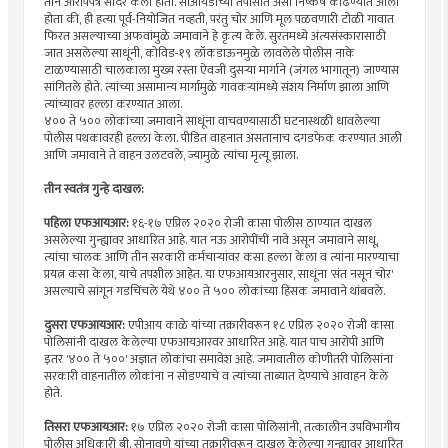
तीन आरोपपत्रे सादर केली होती. सीआयडीच्या तपासात असा निष्कर्ष काढण्यात आला
होता की, ही हत्या पूर्व-नियोजित नव्हती, परंतु चोर आणि मूल पळवणारी टोळी गावात
फिरत असल्याच्या अफवांमुळे जमावाने हे कृत्य केले. सुरतमध्ये अंत्यसंस्कारासाठी
जात असलेल्या साधूंनी, कोविड-१९ लॉकडाऊनमुळे लावलेले पोलीस नाके
टाळण्यासाठी चालकाला मुख्य रस्ता ऐवजी दुसऱ्या मार्गाने (जंगल भागातून) जाण्यास
सांगितले होते. त्यांच्या असामान्य मार्गामुळे गावकऱ्यांमध्ये संशय निर्माण झाला आणि
त्यांच्यावर हल्ला करण्यात आला.
४०० ते ५०० लोकांच्या जमावाने साधूंना वाचवण्यासाठी घटनास्थळी धावलेल्या
पोलीस पथकावरही हल्ला केला. पीडित वाहनात असतानाच दगडफेक करण्यात आली
आणि जमावाने ते वाहन उलटवले, ज्यामुळे त्यांचा मृत्यू झाला.
तीन स्वतंत्र गुन्हे दाखल:
पहिला एफआयआर:
१६-१७ एप्रिल २०२० रोजी कासा पोलीस ठाण्यात दाखल
असलेल्या गुन्ह्यावर आधारित आहे. यात नऊ आरोपींची नावे असून जमावाने साधू,
त्यांचा चालक आणि तीन सरकारी कर्मचाऱ्यांवर कसा हल्ला केला व त्यांना मारण्याचा
प्रयत्न कसा केला, याचे तपशील आहेत. या एफआयआरनुसार, साधूंना 'संत नसून चोर'
असल्याचे सांगून गडचिंचले येथे ४०० ते ५०० लोकांच्या हिंसक जमावाने थांबवले.
दुसरा एफआयआर:
एपीआय काळे यांच्या तक्रारीवरून १८ एप्रिल २०२० रोजी कासा
पोलिसांनी दाखल केलेल्या एफआयआरवर आधारित आहे. यात पाच आरोपी आणि
इतर '४०० ते ५००' अज्ञात लोकांचा समावेश आहे. जमावातील कोणीतरी पोलिसांना
सरकारी वाहनातील लोकांना न सोडण्याचे व त्यांच्या ताब्यात देण्याचे आवाहन केले
होते.
तिसरा एफआयआर:
१७ एप्रिल २०२० रोजी कासा पोलिसांनी, तत्कालीन उपविभागीय
पोलीस अधिकारी बी. सोनावणे यांच्या तक्रारीवरून दाखल केलेल्या गुन्ह्यावर आधारित