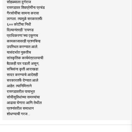
सोहळ्याला दुर्गराज
रायगडावर शिवप्रेमींना प्रचंड
गैरसोयींचा सामना करावा
लागला. त्यामुळे सरकारतर्फे
६०० कोटींचा निधी
दिल्यानंतरही ‘रायगड
प्राधिकरणा’च्या एकूणच
कामकाजावरही प्रश्नचिन्ह
उपस्थित करण्यात आले.
यासंदर्भात नुकतीच
सांस्कृतिक कार्यमंत्रालयाची
बैठकही पार पडली असून,
सचिवांना कृती आराखडा
सादर करण्याचे आदेशही
सरकारतर्फे देण्यात आले
आहेत. त्यानिमित्ताने
रायगडावरील पायाभूत
सोयीसुविधांच्या समस्यांचा
आढावा घेणारा आणि तेथील
प्रश्नांवरील समाधान
शोधण्याची गरज ..