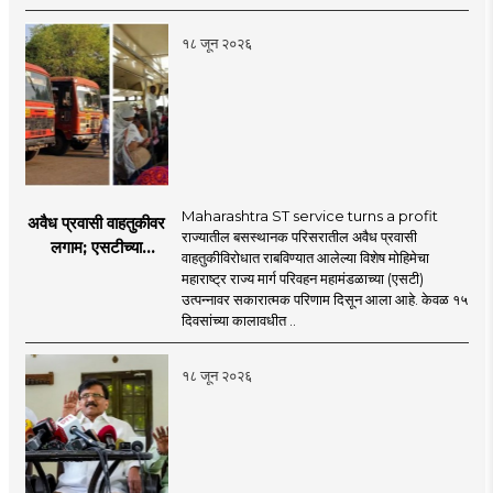
नेमका कुठे चुकला?
१८ जून २०२६
Maharashtra ST service turns a profit
अवैध प्रवासी वाहतुकीवर
राज्यातील बसस्थानक परिसरातील अवैध प्रवासी
लगाम; एसटीच्या
वाहतुकीविरोधात राबविण्यात आलेल्या विशेष मोहिमेचा
उत्पन्नात १५ दिवसांत
महाराष्ट्र राज्य मार्ग परिवहन महामंडळाच्या (एसटी)
४३.८३ कोटींची वाढ!
उत्पन्नावर सकारात्मक परिणाम दिसून आला आहे. केवळ १५
दिवसांच्या कालावधीत ..
१८ जून २०२६