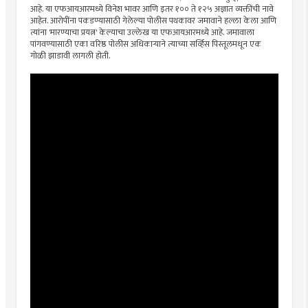
आहे. या एफआयआरमध्ये विनेश भावर आणि इतर १०० ते १२५ अज्ञात व्यक्तींची नावे
आहेत. आरोपींना पकडण्यासाठी गेलेल्या पोलीस पथकावर जमावाने हल्ला केला आणि
त्यांना 'मारण्याचा प्रयत्न' केल्याचा उल्लेख या एफआयआरमध्ये आहे. जमावाला
पांगवण्यासाठी एका वरिष्ठ पोलीस अधिकाऱ्याने त्याच्या सर्व्हिस पिस्तूलमधून एक
गोळी झाडावी लागली होती.