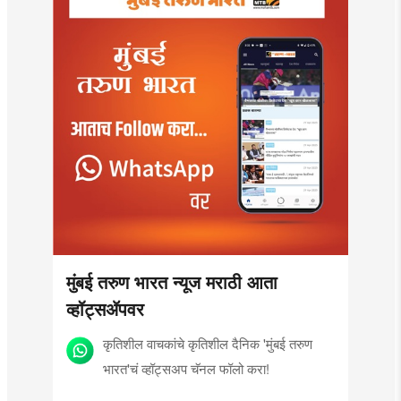
मुंबई तरुण भारत न्यूज मराठी आता
व्हॉट्सॲपवर
कृतिशील वाचकांचे कृतिशील दैनिक 'मुंबई तरुण
भारत'चं व्हॉट्सअप चॅनल फॉलो करा!