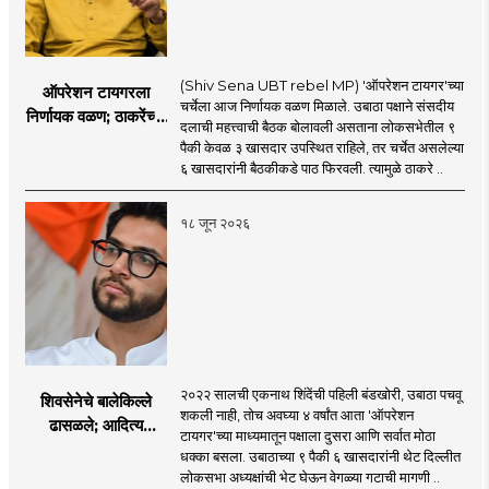
(Shiv Sena UBT rebel MP) 'ऑपरेशन टायगर'च्या
ऑपरेशन टायगरला
चर्चेला आज निर्णायक वळण मिळाले. उबाठा पक्षाने संसदीय
निर्णायक वळण; ठाकरेंच्या
दलाची महत्त्वाची बैठक बोलावली असताना लोकसभेतील ९
बैठकीला ६ खासदार
पैकी केवळ ३ खासदार उपस्थित राहिले, तर चर्चेत असलेल्या
गैरहजर, थेट शिंदे सेनेत
६ खासदारांनी बैठकीकडे पाठ फिरवली. त्यामुळे ठाकरे ..
विलीन होण्याचा प्रस्ताव?
१८ जून २०२६
२०२२ सालची एकनाथ शिंदेंची पहिली बंडखोरी, उबाठा पचवू
शिवसेनेचे बालेकिल्ले
शकली नाही, तोच अवघ्या ४ वर्षांत आता 'ऑपरेशन
ढासळले; आदित्य
टायगर'च्या माध्यमातून पक्षाला दुसरा आणि सर्वात मोठा
ठाकरेंच्या नेतृत्वावरच
धक्का बसला. उबाठाच्या ९ पैकी ६ खासदारांनी थेट दिल्लीत
प्रश्नचिन्ह? ठाकरे ब्रँड
लोकसभा अध्यक्षांची भेट घेऊन वेगळ्या गटाची मागणी ..