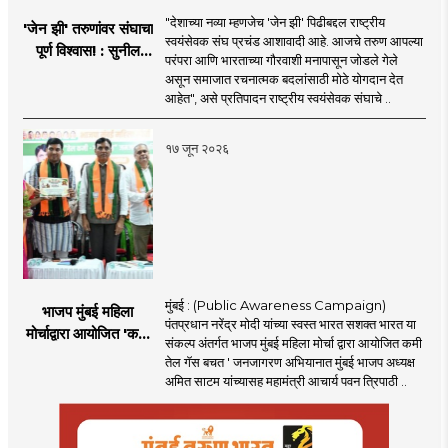
"देशाच्या नव्या म्हणजेच 'जेन झी' पिढीबद्दल राष्ट्रीय
'जेन झी' तरुणांवर संघाचा
स्वयंसेवक संघ प्रचंड आशावादी आहे. आजचे तरुण आपल्या
पूर्ण विश्वास! : सुनील
परंपरा आणि भारताच्या गौरवाशी मनापासून जोडले गेले
आंबेकर
असून समाजात रचनात्मक बदलांसाठी मोठे योगदान देत
आहेत", असे प्रतिपादन राष्ट्रीय स्वयंसेवक संघाचे ..
१७ जून २०२६
मुंबई : (Public Awareness Campaign)
भाजप मुंबई महिला
पंतप्रधान नरेंद्र मोदी यांच्या स्वस्त भारत सशक्त भारत या
मोर्चाद्वारा आयोजित 'कमी
संकल्प अंतर्गत भाजप मुंबई महिला मोर्चा द्वारा आयोजित कमी
तेल गॅस बचत ' उपक्रम
तेल गॅस बचत ' जनजागरण अभियानात मुंबई भाजप अध्यक्ष
अमित साटम यांच्यासह महामंत्री आचार्य पवन त्रिपाठी ..