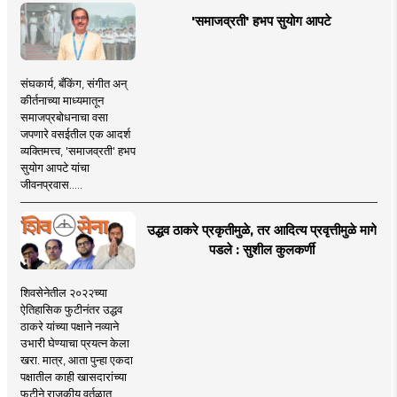
'समाजव्रती' हभप सुयोग आपटे
संघकार्य, बँकिंग, संगीत अन्
कीर्तनाच्या माध्यमातून
समाजप्रबोधनाचा वसा
जपणारे वसईतील एक आदर्श
व्यक्तिमत्त्व, 'समाजव्रती' हभप
सुयोग आपटे यांचा
जीवनप्रवास.....
उद्धव ठाकरे प्रकृतीमुळे, तर आदित्य प्रवृत्तीमुळे मागे
पडले : सुशील कुलकर्णी
शिवसेनेतील २०२२च्या
ऐतिहासिक फुटीनंतर उद्धव
ठाकरे यांच्या पक्षाने नव्याने
उभारी घेण्याचा प्रयत्न केला
खरा. मात्र, आता पुन्हा एकदा
पक्षातील काही खासदारांच्या
फुटीने राजकीय वर्तुळात