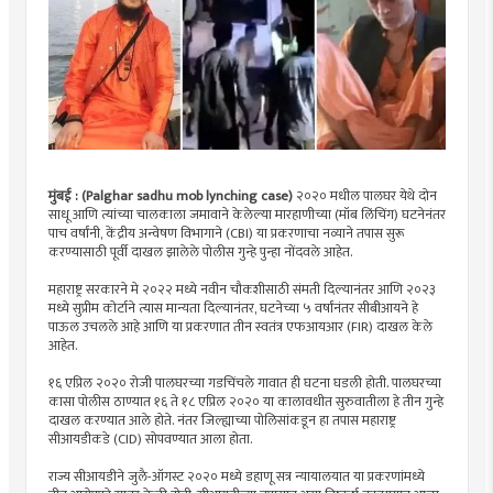
मुंबई : (Palghar sadhu mob lynching case)
२०२० मधील पालघर येथे दोन
साधू आणि त्यांच्या चालकाला जमावाने केलेल्या मारहाणीच्या (मॉब लिंचिंग) घटनेनंतर
पाच वर्षांनी, केंद्रीय अन्वेषण विभागाने (CBI) या प्रकरणाचा नव्याने तपास सुरू
करण्यासाठी पूर्वी दाखल झालेले पोलीस गुन्हे पुन्हा नोंदवले आहेत.
महाराष्ट्र सरकारने मे २०२२ मध्ये नवीन चौकशीसाठी संमती दिल्यानंतर आणि २०२३
मध्ये सुप्रीम कोर्टाने त्यास मान्यता दिल्यानंतर, घटनेच्या ५ वर्षांनंतर सीबीआयने हे
पाऊल उचलले आहे आणि या प्रकरणात तीन स्वतंत्र एफआयआर (FIR) दाखल केले
आहेत.
१६ एप्रिल २०२० रोजी पालघरच्या गडचिंचले गावात ही घटना घडली होती. पालघरच्या
कासा पोलीस ठाण्यात १६ ते १८ एप्रिल २०२० या कालावधीत सुरुवातीला हे तीन गुन्हे
दाखल करण्यात आले होते. नंतर जिल्ह्याच्या पोलिसांकडून हा तपास महाराष्ट्र
सीआयडीकडे (CID) सोपवण्यात आला होता.
राज्य सीआयडीने जुलै-ऑगस्ट २०२० मध्ये डहाणू सत्र न्यायालयात या प्रकरणांमध्ये