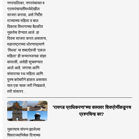
नगरपालिका, नगरपंचायत व
ग्रामपंचायतींमध्येदेखील
साजरा करावा, असे निर्देश
राज्याच्या महिला व बाल
विकास विभागाच्या बैठकीत
नुकतेच देण्यात आले. हा
दिवस साजरा करत असताना,
महाराष्ट्राच्या धोरणाप्रमाणे
'विधवा' या शब्दाऐवजी 'एकल
महिला' ही सन्मानजनक संज्ञा
वापरावी, असेही सुचवण्यात
आले आहे. जगाचा आणि
संसाराचा रथ महिला आणि
पुरुष बरोबरीने हाकत असतात.
यात एक चाक जरी निखळले,
तरी संसारर..
‘रायगड प्राधिकरणा’च्या कामावर शिवप्रेमींकडूनच
प्रश्नचिन्ह का?
नुकत्याच संपन्न झालेल्या
शिवराज्याभिषेक दिनाच्या