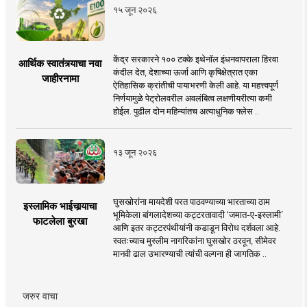
१५ जून २०२६
केंद्र सरकारने १०० टक्के इथेनॉल इंधनवापराला हिरवा
आर्थिक स्वातंत्र्याचा नवा
कंदील देत, देशाच्या ऊर्जा आणि कृषिक्षेत्रात एका
जाहीरनामा
ऐतिहासिक क्रांतीची पायाभरणी केली आहे. या महत्त्वपूर्ण
निर्णयामुळे पेट्रोलवरील अवलंबित्व लक्षणीयरीत्या कमी
होईल. पुढील दोन महिन्यांतच अत्याधुनिक फ्लेस ..
१३ जून २०२६
घुसखोरांना मायदेशी परत पाठवण्याच्या भारताच्या ठाम
इस्लामिक भाईचार्‍याचा
भूमिकेला बांगलादेशच्या कट्टरतावादी ‘जमात-ए-इस्लामी’
फाटलेला बुरखा
आणि इतर कट्टरपंथीयांनी कडाडून विरोध दर्शवला आहे.
स्वतःच्याच मुस्लीम नागरिकांना घुसखोर ठरवून, सीमेवर
मानवी ढाल उभारण्याची त्यांची वल्गना ही जागतिक ..
जरुर वाचा