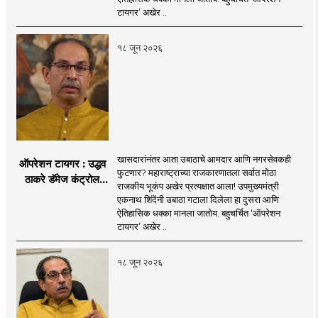
वाटेवर?
टायगर’ अखेर ..
१८ जून २०२६
खासदारांनंतर आता उबाठाचे आमदार आणि नगरसेवकही
ऑपरेशन टायगर : उद्धव
फुटणार? महाराष्ट्राच्या राजकारणातला सर्वात मोठा
ठाकरे डॅमेज कंट्रोल
राजकीय भूकंप अखेर प्रत्यक्षात आला! उपमुख्यमंत्री
करण्यात सपशेल अपयशी!
एकनाथ शिंदेंनी उबाठा गटाला दिलेला हा दुसरा आणि
सहा खासदारांनंतर
ऐतिहासिक धक्का मानला जातोय. बहुचर्चित ‘ऑपरेशन
आमदारांसह नगरसेवकही
टायगर’ अखेर ..
शिंदेंकडे जाण्याच्या चर्चा
सुरू
१८ जून २०२६