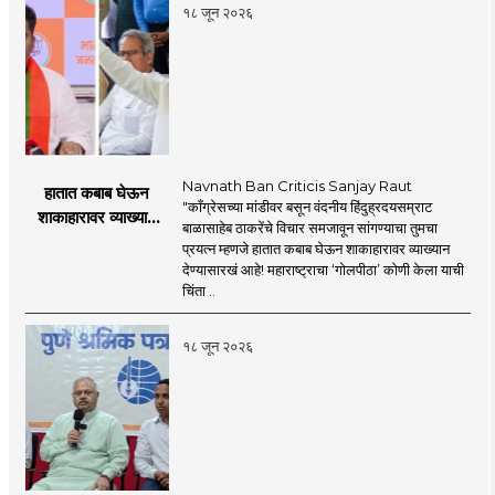
१८ जून २०२६
Navnath Ban Criticis Sanjay Raut
हातात कबाब घेऊन
"काँग्रेसच्या मांडीवर बसून वंदनीय हिंदुह्रदयसम्राट
शाकाहारावर व्याख्यान
बाळासाहेब ठाकरेंचे विचार समजावून सांगण्याचा तुमचा
देण्यासारखा राऊत यांचा
प्रयत्न म्हणजे हातात कबाब घेऊन शाकाहारावर व्याख्यान
प्रयत्न - नवनाथ बन
देण्यासारखं आहे! महाराष्ट्राचा ‘गोलपीठा’ कोणी केला याची
चिंता ..
१८ जून २०२६