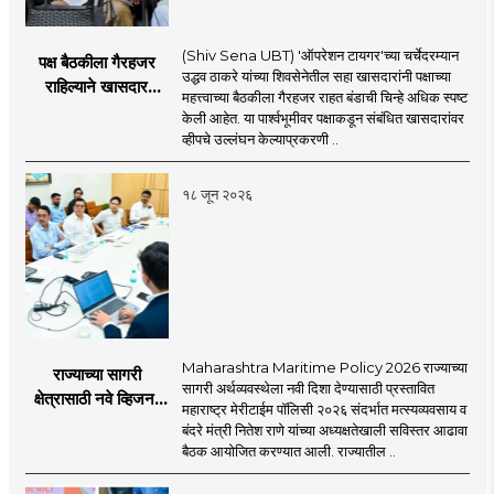
(Shiv Sena UBT) 'ऑपरेशन टायगर'च्या चर्चेदरम्यान
पक्ष बैठकीला गैरहजर
उद्धव ठाकरे यांच्या शिवसेनेतील सहा खासदारांनी पक्षाच्या
राहिल्याने खासदार
महत्त्वाच्या बैठकीला गैरहजर राहत बंडाची चिन्हे अधिक स्पष्ट
अपात्र ठरू शकतात का?
केली आहेत. या पार्श्वभूमीवर पक्षाकडून संबंधित खासदारांवर
व्हीप आणि कायदा नेमकं
व्हीपचे उल्लंघन केल्याप्रकरणी ..
काय सांगतो?
१८ जून २०२६
Maharashtra Maritime Policy 2026 राज्याच्या
राज्याच्या सागरी
सागरी अर्थव्यवस्थेला नवी दिशा देण्यासाठी प्रस्तावित
क्षेत्रासाठी नवे व्हिजन;
महाराष्ट्र मेरीटाईम पॉलिसी २०२६ संदर्भात मत्स्यव्यवसाय व
'महाराष्ट्र मेरीटाईम
बंदरे मंत्री नितेश राणे यांच्या अध्यक्षतेखाली सविस्तर आढावा
पॉलिसी २०२६'चा
बैठक आयोजित करण्यात आली. राज्यातील ..
प्रस्ताव