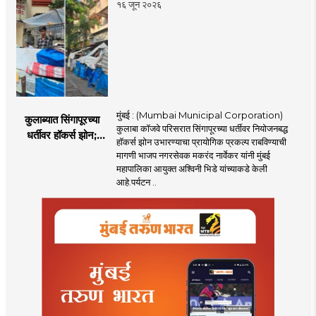
१६ जून २०२६
मुंबई : (Mumbai Municipal Corporation)
कुलाब्यात सिंगापूरच्या
कुलाबा कॉजवे परिसरात सिंगापूरच्या धर्तीवर नियोजनबद्ध
धर्तीवर हॉकर्स झोन;
हॉकर्स झोन उभारण्याचा प्रायोगिक प्रकल्प राबविण्याची
पर्यटन आणि
मागणी भाजप नगरसेवक मकरंद नार्वेकर यांनी मुंबई
महसूलवाढीच्या दृष्टीने
महापालिका आयुक्त अश्विनी भिडे यांच्याकडे केली
मकरंद नार्वेकर यांचे
आहे.पर्यटन ..
आयुक्तांना पत्र