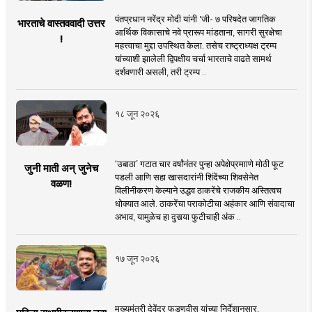
पंतप्रधान नरेंद्र मोदी यांनी 'जी- ७ परिषदेत जागतिक
भारताचे वास्तववादी उत्तर
आर्थिक विकासाचे नवे प्रारूप मांडताना, सागरी सुरक्षेचा
!
महत्त्वाचा मुद्दा उपस्थित केला. तसेच राष्ट्राध्यक्ष ट्रम्प
यांच्याशी झालेली द्विपक्षीय चर्चा भारताचे वाढते सामर्थ
दर्शवणारी असली, तरी ट्रम्प ..
१८ जून २०२६
‘उबाठा’ गटात चार वर्षांनंतर पुन्हा अपेक्षेप्रमााणे मोठी फूट
जुनी माती अन् जुनेच
पडली आणि सहा खासदारांनी शिंदेंच्या शिवसेनेत
वळण!
विलीनीकरण केल्याने उद्धव ठाकरेंचे राजकीय अस्तित्वच
धोक्यात आले. ठाकरेंचा पराकोटीचा अहंकार आणि संवादाचा
अभाव, यामुळेच हा दुसर्‍या फुटीचाही अंक ..
१७ जून २०२६
मुख्यमंत्री देवेंद्र फडणवीस यांच्या निर्देशानुसार,