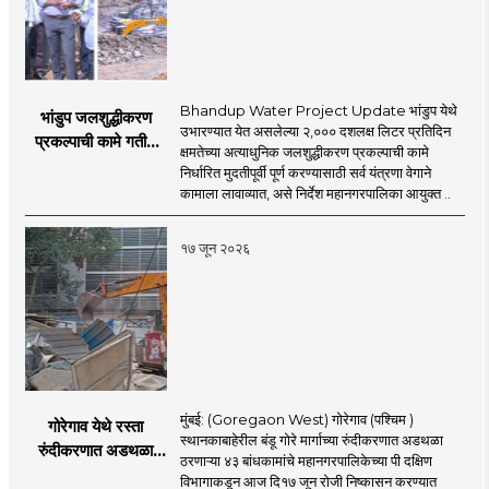
Bhandup Water Project Update भांडुप येथे
भांडुप जलशुद्धीकरण
उभारण्यात येत असलेल्या २,००० दशलक्ष लिटर प्रतिदिन
प्रकल्पाची कामे गतीने
क्षमतेच्या अत्याधुनिक जलशुद्धीकरण प्रकल्पाची कामे
पूर्ण करा - आयुक्त
निर्धारित मुदतीपूर्वी पूर्ण करण्यासाठी सर्व यंत्रणा वेगाने
अश्विनी भिडे यांचे निर्देश
कामाला लावाव्यात, असे निर्देश महानगरपालिका आयुक्त ..
१७ जून २०२६
मुंबई: (Goregaon West) गोरेगाव (पश्चिम )
गोरेगाव येथे रस्ता
स्थानकाबाहेरील बंडू गोरे मार्गाच्या रुंदीकरणात अडथळा
रुंदीकरणात अडथळा
ठरणाऱ्या ४३ बांधकामांचे महानगरपालिकेच्या पी दक्षिण
ठरणाऱ्या ४३ बांधकामांचे
विभागाकडून आज दि१७ जून रोजी निष्कासन करण्यात