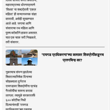
महाराष्ट्राच्या धोरणाप्रमाणे
'विधवा' या शब्दाऐवजी 'एकल
महिला' ही सन्मानजनक संज्ञा
वापरावी, असेही सुचवण्यात
आले आहे. जगाचा आणि
संसाराचा रथ महिला आणि
पुरुष बरोबरीने हाकत असतात.
यात एक चाक जरी निखळले,
तरी संसारर..
‘रायगड प्राधिकरणा’च्या कामावर शिवप्रेमींकडूनच
प्रश्नचिन्ह का?
नुकत्याच संपन्न झालेल्या
शिवराज्याभिषेक दिनाच्या
सोहळ्याला दुर्गराज
रायगडावर शिवप्रेमींना प्रचंड
गैरसोयींचा सामना करावा
लागला. त्यामुळे सरकारतर्फे
६०० कोटींचा निधी
दिल्यानंतरही ‘रायगड
प्राधिकरणा’च्या एकूणच