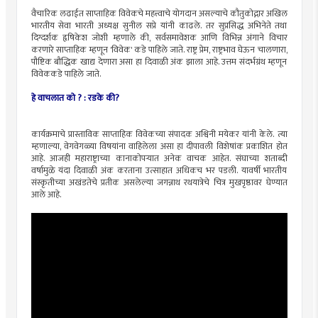
वैचारिक लढाईत साप्ताहिक विवेकचे महत्त्वाचे योगदान असल्याचे कौतुकोद्गार अखिल
भारतीय सेवा भारती अध्यक्ष सुनील सप्रे यांनी काढले. तर सुप्रसिद्ध अभिनेते तथा
दिग्दर्शक हृषिकेश जोशी म्हणाले की, सर्वसमावेशक आणि विभिन्न अंगाने विचार
करणारे साप्ताहिक म्हणून 'विवेक' कडे पाहिले जाते. राष्ट्र प्रेम, राष्ट्रभाव घेऊन चालणारा,
पौष्टिक बौद्धिक खाद्य देणारा असा हा दिवाळी अंक झाला आहे. उत्तम संदर्भग्रंथ म्हणून
विवेककडे पाहिले जाते.
हे वाचलात को ? :
रडके की?
कार्यक्रमाचे प्रास्ताविक साप्ताहिक विवेकच्या संपादक अश्विनी मयेकर यांनी केले. त्या
म्हणाल्या, वेगवेगळ्या विषयांना वाहिलेला असा हा दीपावली विशेषांक प्रकाशित होत
आहे. आजही महाराष्ट्राच्या कानाकोपऱ्यात अनेक वाचक आहेत. संघाच्या शताब्दी
वर्षामुळे यंदा दिवाळी अंक करताना उत्साहात अधिकच भर पडली. यावर्षी भारतीय
संस्कृतीच्या अखंडतेचे प्रतीक असलेल्या जगन्नाथ रथयात्रेचे चित्र मुखपृष्ठावर घेण्यात
आले आहे.