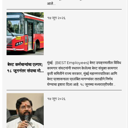
निष्कासन
आले...
१७ जून २०२६
मुंबई : (BEST Employees) बेस्ट उपक्रमातील विविध
बेस्ट कर्मचाऱ्यांचा एल्गार;
कामगार संघटनांनी स्थापन केलेल्या बेस्ट संयुक्त कामगार
१८ जूननंतर संपाचा मोठा
कृती समितीने राज्य सरकार, मुंबई महानगरपालिका आणि
इशारा
बेस्ट प्रशासनाला प्रलंबित मागण्यांवर तातडीने निर्णय
घेण्याचा इशारा दिला आहे. १८ जूनच्या मध्यरात्रीपर्यंत ..
१७ जून २०२६