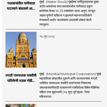
मुंबई : (Water Stock) मुंबईच्या पाणीपुरवठ्याचा मुख्य
जलाशयांतील पाणीसाठा
स्रोत असलेल्या सात तलावांमधील पाणीसाठा एकूण
घटल्याने बांधकामे आणि
क्षमतेच्या केवळ 10.35 टक्क्यांवर आला असून, मान्सून
जलतरण तलावांना
अद्याप पूर्णपणे सक्रिय न झाल्याने महानगरपालिकेने
पाणीपुरवठा बंद;
मंगळवारी कठोर जलसंवर्धन उपायांची घोषणा केली.
व्यावसायिक वापरावरही
त्यानुसार ..
निर्बंध
१६ जून २०२६
मुंबई : (Mumbai Municipal Corporation) मुंबई
मराठी नामफलक सक्तीची
महापालिका क्षेत्रातील दुकाने आणि आस्थापनांवर मराठी
पालिकेची धडक मोहीम;
भाषेतील नामफलक सक्तीने लावण्याच्या नियमाच्या
१,१२४ दुकानदारांवर
अंमलबजावणीसाठी प्रशासनाने राबविलेल्या विशेष मोहिमेचा
कारवाई
पहिला टप्पा शुक्रवारी (१३ जून) पूर्ण झाला. गेल्या
महिनाभरात ..