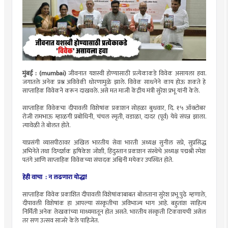
मुंबई : (mumbai)
जीवनात यशस्वी होण्यासाठी प्रत्येकाकडे विवेक असायला हवा.
जगातले अनेक प्रश्न अविवेकी धोरणामुळे झाले. विवेक साधनेने काय होऊ शकते हे
साप्ताहिक विवेकने करून दाखवले. असे मत माजी केंद्रीय मंत्री सुरेश प्रभू यांनी केले.
साप्ताहिक विवेकचा दीपावली विशेषांक प्रकाशन सोहळा बुधवार, दि. १५ ऑक्टोबर
रोजी रामभाऊ म्हाळगी प्रबोधिनी, चंचल स्मृती, वडाळा, दादर (पूर्व) येथे संपन्न झाला.
त्यावेळी ते बोलत होते.
याप्रसंगी व्यासपीठावर अखिल भारतीय सेवा भारती अध्यक्ष सुनील सप्रे, सुप्रसिद्ध
अभिनेते तथा दिग्दर्शक हृषिकेश जोशी, हिंदुस्तान प्रकाशन संस्थेचे अध्यक्ष पद्मश्री रमेश
पतंगे आणि साप्ताहिक विवेकच्या संपादक अश्विनी मयेकर उपस्थित होते.
हेही वाचा :
न लढणारा योद्धा!
साप्ताहिक विवेक प्रकाशित दीपावली विशेषांकाबाबत बोलताना सुरेश प्रभू पुढे म्हणाले,
दीपावली विशेषांक हा आपल्या संस्कृतीचा अविभाज्य भाग आहे. बहुतांश साहित्य
निर्मिती अनेक लेखकांच्या माध्यमातून होत असते. भारतीय संस्कृती टिकवायची असेल
तर सण उत्सव साजरे केले पाहिजेत.