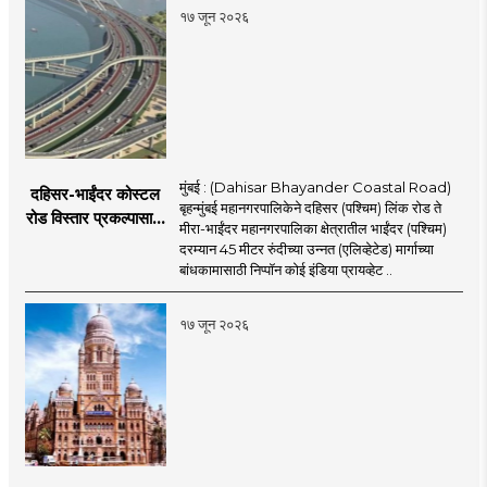
१७ जून २०२६
मुंबई : (Dahisar Bhayander Coastal Road)
दहिसर-भाईंदर कोस्टल
बृहन्मुंबई महानगरपालिकेने दहिसर (पश्चिम) लिंक रोड ते
रोड विस्तार प्रकल्पासाठी
मीरा-भाईंदर महानगरपालिका क्षेत्रातील भाईंदर (पश्चिम)
52.50 कोटी रुपयांच्या
दरम्यान 45 मीटर रुंदीच्या उन्नत (एलिव्हेटेड) मार्गाच्या
पीएमसी प्रस्तावाला
बांधकामासाठी निप्पॉन कोई इंडिया प्रायव्हेट ..
मंजुरीची प्रतीक्षा
१७ जून २०२६