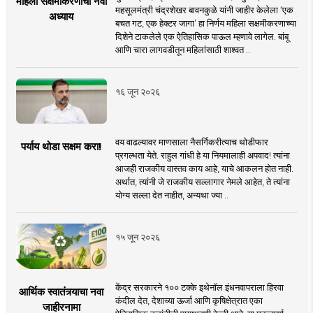
महिला सक्षमीकरणाचा नवा
महसूलमंत्री चंद्रशेखर बावनकुळे यांनी जाहीर केलेला ‘एक
अध्याय
बचत गट, एक हेक्टर जागा’ हा निर्णय महिला सक्षमीकरणाच्या
दिशेने टाकलेले एक ऐतिहासिक पाऊल म्हणावे लागेल. बांबू
आणि चारा लागवडीतून महिलांसाठी शाश्वत ..
१६ जून २०२६
वय वाढल्यावर माणसाला नैसर्गिकरीत्याच थोडीफार
पर्याय थोडा सक्षम करा!
प्रगल्भता येते. राहुल गांधी हे या नियमालाही अपवाद! त्यांना
आजही राजकीय वास्तव काय आहे, याचे आकलन होत नाही.
अर्थात, त्यांनी जे राजकीय सल्लागार नेमले आहेत, ते त्यांना
योग्य सल्ला देत नाहीत, अन्यथा ज्या ..
१५ जून २०२६
केंद्र सरकारने १०० टक्के इथेनॉल इंधनवापराला हिरवा
आर्थिक स्वातंत्र्याचा नवा
कंदील देत, देशाच्या ऊर्जा आणि कृषिक्षेत्रात एका
जाहीरनामा