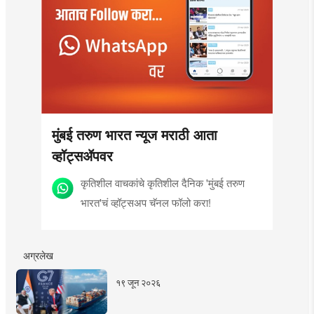
मुंबई तरुण भारत न्यूज मराठी आता
व्हॉट्सॲपवर
कृतिशील वाचकांचे कृतिशील दैनिक 'मुंबई तरुण
भारत'चं व्हॉट्सअप चॅनल फॉलो करा!
अग्रलेख
१९ जून २०२६