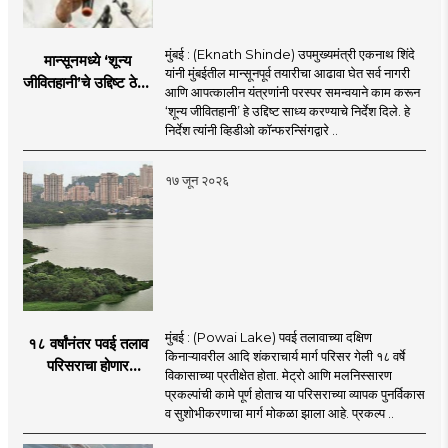
मुंबई : (Eknath Shinde) उपमुख्यमंत्री एकनाथ शिंदे
मान्सूनमध्ये ‘शून्य
यांनी मुंबईतील मान्सूनपूर्व तयारीचा आढावा घेत सर्व नागरी
जीवितहानी’चे उद्दिष्ट ठेवून
आणि आपत्कालीन यंत्रणांनी परस्पर समन्वयाने काम करून
सर्व यंत्रणांनी काम करावे
‘शून्य जीवितहानी’ हे उद्दिष्ट साध्य करण्याचे निर्देश दिले. हे
: उपमुख्यमंत्री एकनाथ
निर्देश त्यांनी व्हिडीओ कॉन्फरन्सिंगद्वारे ..
शिंदे
१७ जून २०२६
मुंबई : (Powai Lake) पवई तलावाच्या दक्षिण
१८ वर्षांनंतर पवई तलाव
किनाऱ्यावरील आदि शंकराचार्य मार्ग परिसर गेली १८ वर्षे
परिसराचा होणार
विकासाच्या प्रतीक्षेत होता. मेट्रो आणि मलनिस्सारण
कायापालट; मेट्रोचे काम
प्रकल्पांची कामे पूर्ण होताच या परिसराच्या व्यापक पुनर्विकास
पूर्ण होताच पुनर्विकासाला
व सुशोभीकरणाचा मार्ग मोकळा झाला आहे. प्रकल्प ..
सुरुवात;