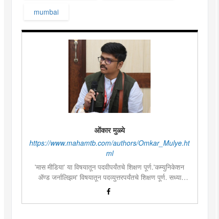
mumbai
ओंकार मुळ्ये
https://www.mahamtb.com/authors/Omkar_Mulye.ht
ml
'मास मीडिया' या विषयातून पदवीपर्यंतचे शिक्षण पूर्ण.'कम्युनिकेशन
ॲण्ड जर्नालिझम' विषयातून पदव्युत्तरपर्यंतचे शिक्षण पूर्ण. सध्या
दै.'मुंबई तरुण भारत'मध्ये वेब उपसंपादक म्हणून कार्यरत. लिखाण,
संगीत, वाचन, फोटोग्राफी, इ.ची आवड.लिवोग्राफी भाषाशैलीत विशेष
प्रावीण्य.बालपणापासून रा.स्व.संघाचा स्वयंसेवक