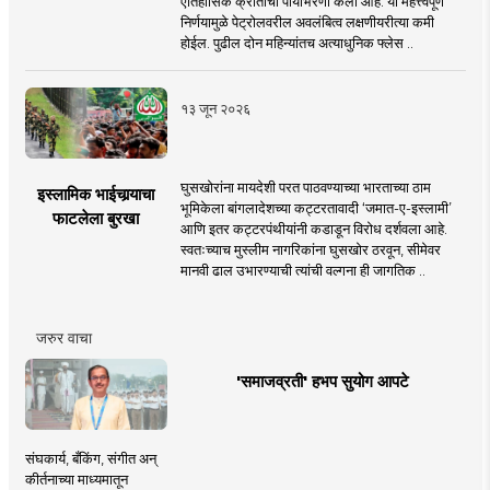
ऐतिहासिक क्रांतीची पायाभरणी केली आहे. या महत्त्वपूर्ण
निर्णयामुळे पेट्रोलवरील अवलंबित्व लक्षणीयरीत्या कमी
होईल. पुढील दोन महिन्यांतच अत्याधुनिक फ्लेस ..
१३ जून २०२६
घुसखोरांना मायदेशी परत पाठवण्याच्या भारताच्या ठाम
इस्लामिक भाईचार्‍याचा
भूमिकेला बांगलादेशच्या कट्टरतावादी ‘जमात-ए-इस्लामी’
फाटलेला बुरखा
आणि इतर कट्टरपंथीयांनी कडाडून विरोध दर्शवला आहे.
स्वतःच्याच मुस्लीम नागरिकांना घुसखोर ठरवून, सीमेवर
मानवी ढाल उभारण्याची त्यांची वल्गना ही जागतिक ..
जरुर वाचा
'समाजव्रती' हभप सुयोग आपटे
संघकार्य, बँकिंग, संगीत अन्
कीर्तनाच्या माध्यमातून