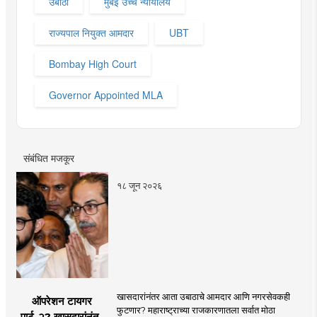
उबाठा
मुंबई उच्च न्यायालय
राज्यपाल नियुक्त आमदार
UBT
Bombay High Court
Governor Appointed MLA
संबंधित मजकूर
१८ जून २०२६
खासदारांनंतर आता उबाठाचे आमदार आणि नगरसेवकही
ऑपरेशन टायगर
फुटणार? महाराष्ट्राच्या राजकारणातला सर्वात मोठा
पार्ट-२? खासदारांनंतर