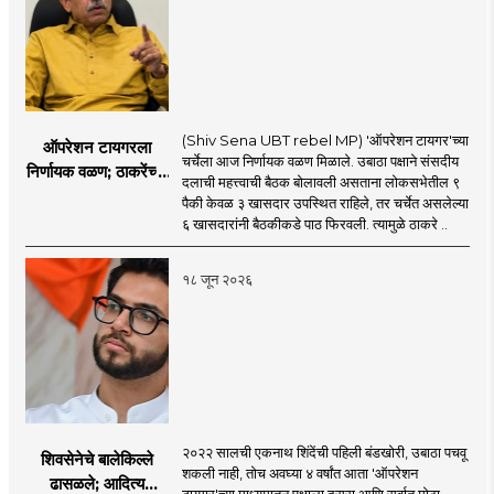
(Shiv Sena UBT rebel MP) 'ऑपरेशन टायगर'च्या
ऑपरेशन टायगरला
चर्चेला आज निर्णायक वळण मिळाले. उबाठा पक्षाने संसदीय
निर्णायक वळण; ठाकरेंच्या
दलाची महत्त्वाची बैठक बोलावली असताना लोकसभेतील ९
बैठकीला ६ खासदार
पैकी केवळ ३ खासदार उपस्थित राहिले, तर चर्चेत असलेल्या
गैरहजर, थेट शिंदे सेनेत
६ खासदारांनी बैठकीकडे पाठ फिरवली. त्यामुळे ठाकरे ..
विलीन होण्याचा प्रस्ताव?
१८ जून २०२६
२०२२ सालची एकनाथ शिंदेंची पहिली बंडखोरी, उबाठा पचवू
शिवसेनेचे बालेकिल्ले
शकली नाही, तोच अवघ्या ४ वर्षांत आता 'ऑपरेशन
ढासळले; आदित्य
टायगर'च्या माध्यमातून पक्षाला दुसरा आणि सर्वात मोठा