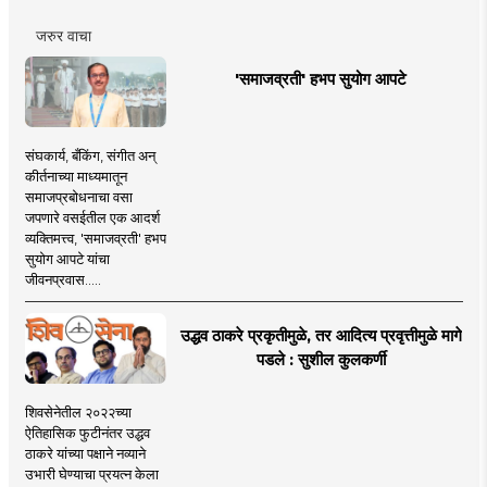
जरुर वाचा
'समाजव्रती' हभप सुयोग आपटे
संघकार्य, बँकिंग, संगीत अन्
कीर्तनाच्या माध्यमातून
समाजप्रबोधनाचा वसा
जपणारे वसईतील एक आदर्श
व्यक्तिमत्त्व, 'समाजव्रती' हभप
सुयोग आपटे यांचा
जीवनप्रवास.....
उद्धव ठाकरे प्रकृतीमुळे, तर आदित्य प्रवृत्तीमुळे मागे
पडले : सुशील कुलकर्णी
शिवसेनेतील २०२२च्या
ऐतिहासिक फुटीनंतर उद्धव
ठाकरे यांच्या पक्षाने नव्याने
उभारी घेण्याचा प्रयत्न केला