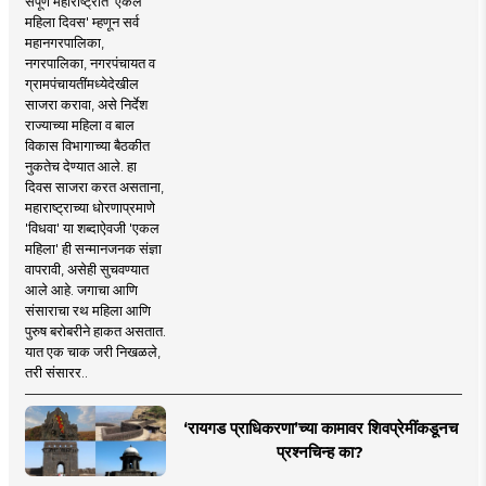
संपूर्ण महाराष्ट्रात 'एकल
महिला दिवस' म्हणून सर्व
महानगरपालिका,
नगरपालिका, नगरपंचायत व
ग्रामपंचायतींमध्येदेखील
साजरा करावा, असे निर्देश
राज्याच्या महिला व बाल
विकास विभागाच्या बैठकीत
नुकतेच देण्यात आले. हा
दिवस साजरा करत असताना,
महाराष्ट्राच्या धोरणाप्रमाणे
'विधवा' या शब्दाऐवजी 'एकल
महिला' ही सन्मानजनक संज्ञा
वापरावी, असेही सुचवण्यात
आले आहे. जगाचा आणि
संसाराचा रथ महिला आणि
पुरुष बरोबरीने हाकत असतात.
यात एक चाक जरी निखळले,
तरी संसारर..
‘रायगड प्राधिकरणा’च्या कामावर शिवप्रेमींकडूनच
प्रश्नचिन्ह का?