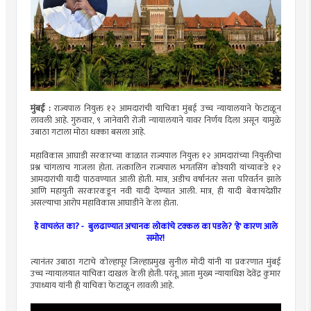
मुंबई :
राज्यपाल नियुक्त १२ आमदारांची याचिका मुंबई उच्च न्यायालयाने फेटाळून
लावली आहे. गुरुवार, ९ जानेवारी रोजी न्यायालयाने यावर निर्णय दिला असून यामुळे
उबाठा गटाला मोठा धक्का बसला आहे.
महाविकास आघाडी सरकारच्या काळात राज्यपाल नियुक्त १२ आमदारांच्या नियुक्तीचा
प्रश्न चांगलाच गाजला होता. तत्कालिन राज्यपाल भगतसिंग कोश्यारी यांच्याकडे १२
आमदारांची यादी पाठवण्यात आली होती. मात्र, अडीच वर्षानंतर सत्ता परिवर्तन झाले
आणि महायुती सरकारकडून नवी यादी देण्यात आली. मात्र, ही यादी बेकायदेशीर
असल्याचा आरोप महाविकास आघाडीने केला होता.
हे वाचलंत का? -
बुलढाण्यात अचानक लोकांचे टक्कल का पडले? 'हे' कारण आले
समोर!
त्यानंतर उबाठा गटाचे कोल्हापूर जिल्हाप्रमुख सुनील मोदी यांनी या प्रकरणात मुंबई
उच्च न्यायालयात याचिका दाखल केली होती. परंतू, आता मुख्य न्यायाधिश देवेंद्र कुमार
उपाध्याय यांनी ही याचिका फेटाळून लावली आहे.