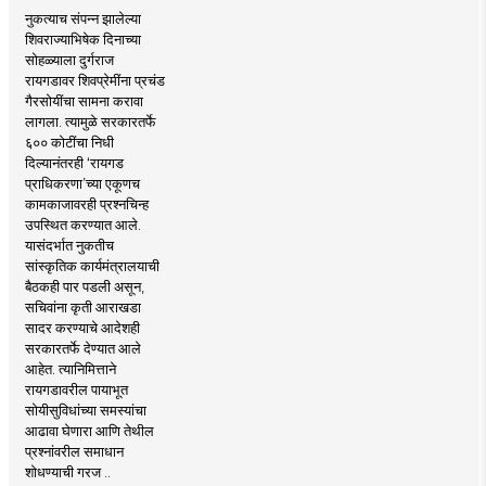
नुकत्याच संपन्न झालेल्या
शिवराज्याभिषेक दिनाच्या
सोहळ्याला दुर्गराज
रायगडावर शिवप्रेमींना प्रचंड
गैरसोयींचा सामना करावा
लागला. त्यामुळे सरकारतर्फे
६०० कोटींचा निधी
दिल्यानंतरही ‘रायगड
प्राधिकरणा’च्या एकूणच
कामकाजावरही प्रश्नचिन्ह
उपस्थित करण्यात आले.
यासंदर्भात नुकतीच
सांस्कृतिक कार्यमंत्रालयाची
बैठकही पार पडली असून,
सचिवांना कृती आराखडा
सादर करण्याचे आदेशही
सरकारतर्फे देण्यात आले
आहेत. त्यानिमित्ताने
रायगडावरील पायाभूत
सोयीसुविधांच्या समस्यांचा
आढावा घेणारा आणि तेथील
प्रश्नांवरील समाधान
शोधण्याची गरज ..