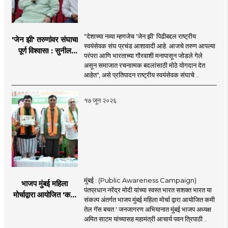
"देशाच्या नव्या म्हणजेच 'जेन झी' पिढीबद्दल राष्ट्रीय
'जेन झी' तरुणांवर संघाचा
स्वयंसेवक संघ प्रचंड आशावादी आहे. आजचे तरुण आपल्या
पूर्ण विश्वास! : सुनील
परंपरा आणि भारताच्या गौरवाशी मनापासून जोडले गेले
आंबेकर
असून समाजात रचनात्मक बदलांसाठी मोठे योगदान देत
आहेत", असे प्रतिपादन राष्ट्रीय स्वयंसेवक संघाचे ..
१७ जून २०२६
मुंबई : (Public Awareness Campaign)
भाजप मुंबई महिला
पंतप्रधान नरेंद्र मोदी यांच्या स्वस्त भारत सशक्त भारत या
मोर्चाद्वारा आयोजित 'कमी
संकल्प अंतर्गत भाजप मुंबई महिला मोर्चा द्वारा आयोजित कमी
तेल गॅस बचत ' उपक्रम
तेल गॅस बचत ' जनजागरण अभियानात मुंबई भाजप अध्यक्ष
अमित साटम यांच्यासह महामंत्री आचार्य पवन त्रिपाठी ..