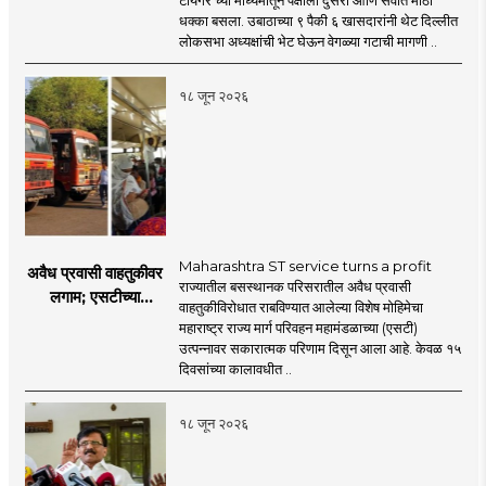
ठाकरेंच्या नेतृत्वावरच
धक्का बसला. उबाठाच्या ९ पैकी ६ खासदारांनी थेट दिल्लीत
प्रश्नचिन्ह? ठाकरे ब्रँड
लोकसभा अध्यक्षांची भेट घेऊन वेगळ्या गटाची मागणी ..
नेमका कुठे चुकला?
१८ जून २०२६
Maharashtra ST service turns a profit
अवैध प्रवासी वाहतुकीवर
राज्यातील बसस्थानक परिसरातील अवैध प्रवासी
लगाम; एसटीच्या
वाहतुकीविरोधात राबविण्यात आलेल्या विशेष मोहिमेचा
उत्पन्नात १५ दिवसांत
महाराष्ट्र राज्य मार्ग परिवहन महामंडळाच्या (एसटी)
४३.८३ कोटींची वाढ!
उत्पन्नावर सकारात्मक परिणाम दिसून आला आहे. केवळ १५
दिवसांच्या कालावधीत ..
१८ जून २०२६