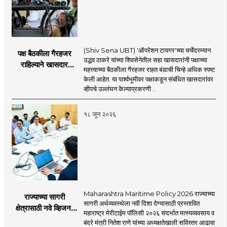
(Shiv Sena UBT) 'ऑपरेशन टायगर'च्या चर्चेदरम्यान
पक्ष बैठकीला गैरहजर
उद्धव ठाकरे यांच्या शिवसेनेतील सहा खासदारांनी पक्षाच्या
राहिल्याने खासदार
महत्त्वाच्या बैठकीला गैरहजर राहत बंडाची चिन्हे अधिक स्पष्ट
अपात्र ठरू शकतात का?
केली आहेत. या पार्श्वभूमीवर पक्षाकडून संबंधित खासदारांवर
व्हीप आणि कायदा नेमकं
व्हीपचे उल्लंघन केल्याप्रकरणी ..
काय सांगतो?
१८ जून २०२६
Maharashtra Maritime Policy 2026 राज्याच्या
राज्याच्या सागरी
सागरी अर्थव्यवस्थेला नवी दिशा देण्यासाठी प्रस्तावित
क्षेत्रासाठी नवे व्हिजन;
महाराष्ट्र मेरीटाईम पॉलिसी २०२६ संदर्भात मत्स्यव्यवसाय व
'महाराष्ट्र मेरीटाईम
बंदरे मंत्री नितेश राणे यांच्या अध्यक्षतेखाली सविस्तर आढावा