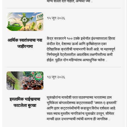
योग्य सल्ला देत नाहीत, अन्यथा ज्या ..
१५ जून २०२६
केंद्र सरकारने १०० टक्के इथेनॉल इंधनवापराला हिरवा
आर्थिक स्वातंत्र्याचा नवा
कंदील देत, देशाच्या ऊर्जा आणि कृषिक्षेत्रात एका
जाहीरनामा
ऐतिहासिक क्रांतीची पायाभरणी केली आहे. या महत्त्वपूर्ण
निर्णयामुळे पेट्रोलवरील अवलंबित्व लक्षणीयरीत्या कमी
होईल. पुढील दोन महिन्यांतच अत्याधुनिक फ्लेस ..
१३ जून २०२६
घुसखोरांना मायदेशी परत पाठवण्याच्या भारताच्या ठाम
इस्लामिक भाईचार्‍याचा
भूमिकेला बांगलादेशच्या कट्टरतावादी ‘जमात-ए-इस्लामी’
फाटलेला बुरखा
आणि इतर कट्टरपंथीयांनी कडाडून विरोध दर्शवला आहे.
स्वतःच्याच मुस्लीम नागरिकांना घुसखोर ठरवून, सीमेवर
मानवी ढाल उभारण्याची त्यांची वल्गना ही जागतिक ..