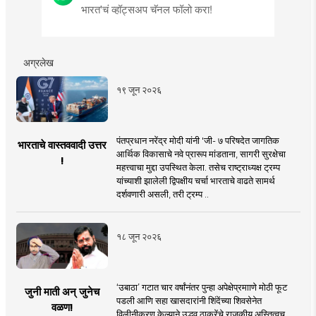
भारत'चं व्हॉट्सअप चॅनल फॉलो करा!
अग्रलेख
१९ जून २०२६
पंतप्रधान नरेंद्र मोदी यांनी 'जी- ७ परिषदेत जागतिक
भारताचे वास्तववादी उत्तर
आर्थिक विकासाचे नवे प्रारूप मांडताना, सागरी सुरक्षेचा
!
महत्त्वाचा मुद्दा उपस्थित केला. तसेच राष्ट्राध्यक्ष ट्रम्प
यांच्याशी झालेली द्विपक्षीय चर्चा भारताचे वाढते सामर्थ
दर्शवणारी असली, तरी ट्रम्प ..
१८ जून २०२६
‘उबाठा’ गटात चार वर्षांनंतर पुन्हा अपेक्षेप्रमााणे मोठी फूट
जुनी माती अन् जुनेच
पडली आणि सहा खासदारांनी शिंदेंच्या शिवसेनेत
वळण!
विलीनीकरण केल्याने उद्धव ठाकरेंचे राजकीय अस्तित्वच