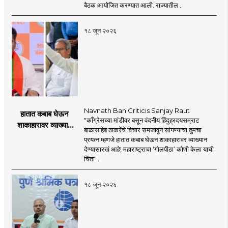
पॉलिसी २०२६'चा
बैठक आयोजित करण्यात आली. राज्यातील ..
प्रस्ताव
१८ जून २०२६
Navnath Ban Criticis Sanjay Raut
हातात कबाब घेऊन
"काँग्रेसच्या मांडीवर बसून वंदनीय हिंदुह्रदयसम्राट
शाकाहारावर व्याख्यान
बाळासाहेब ठाकरेंचे विचार समजावून सांगण्याचा तुमचा
देण्यासारखा राऊत यांचा
प्रयत्न म्हणजे हातात कबाब घेऊन शाकाहारावर व्याख्यान
प्रयत्न - नवनाथ बन
देण्यासारखं आहे! महाराष्ट्राचा ‘गोलपीठा’ कोणी केला याची
चिंता ..
१८ जून २०२६