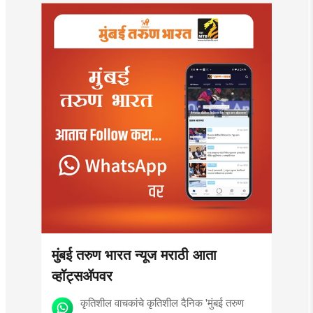
मुंबई तरुण भारत न्यूज मराठी आता
व्हॉट्सॲपवर
कृतिशील वाचकांचे कृतिशील दैनिक 'मुंबई तरुण