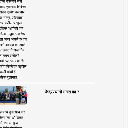
तील नऊपैकी सहा
दार एकनाथ शिंदेंच्या
सेनेत प्रवेश करणार
त. मात्र, एकेकाळी
ाष्ट्रातील प्रमुख
देशिक पक्षांपैकी एक
ल्या उद्धव ठाकरेंच्या
षाला आता आपले स्थान
वणे अवघड का झाले
? उबाठाचे राजकीय
ष्य काय असेल?
िषयी पत्रकार आणि
कीय विश्लेषक सुशील
र्णी यांची ही
ठोक मुलाखत..
केंद्रस्थानी भारत का ?
ामध्ये नुकत्याच पार
ेल्या 'जी-७' शिखर
देत भारत पुन्हा