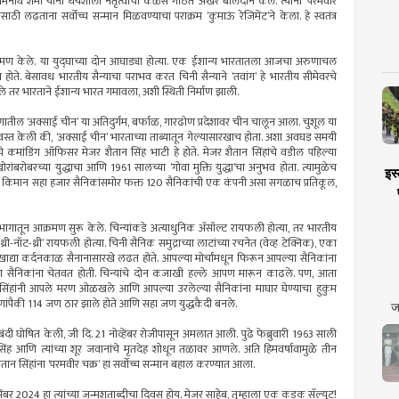
ाथ शर्मा यांनी धैर्यशाली नेतृत्वाचा कळस गाठत अखेर बलिदान केले. त्यांना ‘परमवीर
ासाठी लढताना सर्वोच्च सन्मान मिळवण्याचा पराक्रम ‘कुमाऊं रेजिमेंट’ने केला. हे स्वतंत्र
ण केले. या युद्घाच्या दोन आघाड्या होत्या. एक ईशान्य भारतातला आजचा अरुणाचल
े नाव होते. बेसावध भारतीय सैन्याचा पराभव करत चिनी सैन्याने ‘तवांग’ हे भारतीय सीमेवरचे
पडले तर भारताने ईशान्य भारत गमावला, अशी स्थिती निर्माण झाली.
भागातील ‘अक्साई चीन’ या अतिदुर्गम, बर्फाळ, गारढोण प्रदेशावर चीन चालून आला. चुशूल या
वस्त केली की, ‘अक्साई चीन’ भारताच्या ताब्यातून गेल्यासारखाच होता. अशा अवघड समयी
नीचे कमांडिंग ऑफिसर मेजर शैतान सिंह भाटी हे होते. मेजर शैतान सिंहांचे वडील पहिल्या
रांबरोबरच्या युद्धाचा आणि 1961 सालच्या ‘गोवा मुक्ति युद्धा’चा अनुभव होता. त्यामुळेच
इस्
्रूच्या किमान सहा हजार सैनिकांसमोर फक्त 120 सैनिकांची एक कंपनी असा सगळाच प्रतिकूल,
 भागातून आक्रमण सुरू केले. चिन्यांकडे अत्याधुनिक अ‍ॅसॉल्ट रायफली होत्या, तर भारतीय
ॉट-थ्री’ रायफली होत्या. चिनी सैनिक समुद्राच्या लाटांच्या रचनेत (वेव्ह टेक्निक), एका
ाद्या कर्दनकाळ सैनानासारखे लढत होते. आपल्या मोर्चांमधून फिरून आपल्या सैनिकांना
र्जना सैनिकांना चेतवत होती. चिन्यांचे दोन कजाखी हल्ले आपण मारून काढले. पण, आता
न सिंहांनी आपले मरण ओळखले आणि आपल्या उरलेल्या सैनिकांना माघार घेण्याचा हुकुम
ांपैकी 114 जण ठार झाले होते आणि सहा जण युद्धकैदी बनले.
ज
्धबंदी घोषित केली, जी दि. 21 नोव्हेंबर रोजीपासून अमलात आली. पुढे फेब्रुवारी 1963 साली
ंह आणि त्यांच्या शूर जवानांचे मृतदेह शोधून तळावर आणले. अति हिमवर्षावामुळे तीन
ान सिंहांना ‘परमवीर चक्र’ हा सर्वोच्च सन्मान बहाल करण्यात आला.
सेंबर 2024 हा त्यांच्या जन्मशताब्दीचा दिवस होय. मेजर साहेब, तुम्हाला एक कडक सॅल्यूट!