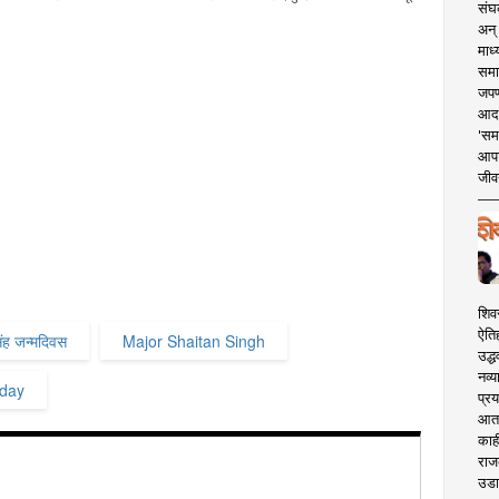
संघक
अन् 
माध्
समा
जपण
आदर्
'सम
आपट
जीवन
शिव
ऐति
िंह जन्मदिवस
Major Shaitan Singh
उद्ध
नव्य
hday
प्रय
आता 
काही
राज
उडा