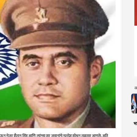
अ
भा
जाऊन मेजर शैतान सिंह आणि त्यांच्या शूर जवानांचे मृतदेह शोधून तळावर आणले. अति