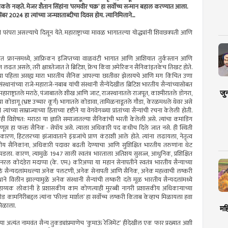
ले नव्हते. मेजर शैतान सिंहांना ‘परमवीर चक्र’ हा सर्वोच्च सन्मान बहाल करण्यात आला.
बर 2024 हा त्यांच्या जन्मशताब्दीचा दिवस होय. त्यानिमित्ताने...
मोठी परंपरा असल्याचे दिसून येते. महाराष्ट्राच्या मावळ भागातल्या योद्ध्यांनी शिवछत्रपती आणि
 युरोपात फ्रान्समध्ये, आफ्रिकन इजिप्तच्या वाळवंटी भागात आणि आशियात तुर्कस्तान आणि
ून लढत असले, तरी क्षात्रतेजात ते ब्रिटिश, फ्रेंच किंवा अमेरिकन सैनिकांइतकेच तिखट होते.
्रूंचा पहिला असह्य मारा भारतीय सैनिक आपल्या छातीवर झेलायचे आणि मग किंचित उणा
थानांच्या राजे-महाराजे-नबाब यांची संस्थानी सैन्येदेखील ब्रिटिश भारतीय सैन्यांच्यासोबत
राष्ट्रातले मराठे, पंजाबातले शीख आणि जाट, राजस्थानातले राजपूत, काश्मीरातले डोगरा,
जु
्या कोडागू (भ्रष्ट उच्चार कूर्ग) भागातले कोडावा, तामिळनाडूतले गौडा, केरळमधले थेवर असे
्यांच्या साम्राज्याच्या हिताच्या दृष्टीने या वेगवेगळ्या प्रांतांच्या सैन्यांची रचना केलेली होती.
ातही विशेषत: मराठा या ज्ञाति समाजातल्या सैनिकांची भरती केलेली असे. त्यांचा कमांडिंग
ूस हा फक्त सैनिक - सेपॉय असे. त्याला अधिकारी पद कधीच दिले जात नसे. ही स्थिती
ण, हिटलरच्या झंजावाताने इंग्रजांचे प्राण कंठाशी आले होते. त्यांना लढायला, नेतृत्व
य सैनिकांना, अधिकारी पदावर बढती देण्याचा आणि सुशिक्षित भारतीय तरुणांना थेट
पडला. कारण, त्यामुळे 1947 साली स्वतंत्र भारताला अतिशय सुसज्ज, आधुनिक, प्रशिक्षित
ोदंडेरा मदाप्पा (के. एम.) करिअप्पा या महान सेनापतीने स्वतंत्र भारतीय सैन्याच्या
 सैन्यदलांमधल्या अनेक पलटणी, अनेक सेनापती आणि सैनिक, अनेक महत्त्वाची लष्करी
ंस्थाने विलीन झाल्यामुळे अनेक संस्थानी सैन्यांची लष्करी दले मूळ भारतीय सैन्यदलांमध्ये
ाय्यक लोकांनी हे प्रशासकीय काम कोणत्याही मुरब्बी नागरी प्रशासकीय अधिकार्‍याच्या
 कामगिरीबद्दल त्यांना ‘फील्ड मार्शल’ हा सर्वोच्च लष्करी किताब केव्हाच मिळायला हवा
मिळाला.
मह
तल्या अत्यंत नामवंत सैन्य तुकड्यांप्रमाणेच ‘कुमाऊं रेजिमेंट’ हीदेखील एक फार प्रख्यात अशी