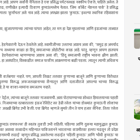
भाग आहे. आपण सर्वांनी नैनिताल हे एक प्रसिद्ध पर्यटनस्थळ नक्कीच ऐकले, पाहिले असेल. ते
 राणीखेत इत्यादी ठिकाण कुमाऊंमध्येच येतात. ‘जिम कॉर्बेट नॅशनल पार्क’ हे प्रसिद्ध
गाला ‘कूर्मांचल’ असे नाव आहे. त्याचा अपभ्रंश झाला ‘कुमाऊं.’ इथल्या स्थानिक रहिवाशांना
झुंजारपणाच्या त्यांच्या परंपरा आहेत, तर मग हा देश मुघलांच्या आणि इंग्रजांच्या ताब्यात
ॉ. हेडगेवारांनी देऊन ठेवलेले आहे. स्वामीजींच्या उत्तराचा आशय असा की, “समुद्र हा अमर्याद
च सध्याचा काळा हा हिंदू समाजाच्या ओहोटीचा काळ आहे. परंतु, म्हणून आपण हातपाय
ेडगेवारांच्या म्हणण्याचा आशय असा की, “हिंदू समाजाची राष्ट्रीय भावना क्षीण झाली.
प
े. हा असंघटित, विस्कळीत समाज परकीय आक्रमणांना बळी पडला. त्यातून त्याची अधिकच
 कमी कर्तबगार नव्हते. पण, आपली तिखट तलवार कुणाच्या बाजूने आणि कुणाच्या विरोधात
ुतण्या विरुद्ध अफजलखानाच्या सैन्यातून आणि दत्ताजीराजे आपल्या भाच्या विरुद्ध
 आहे, हे या काका-मामांना समजतच नव्हते.
देईल, त्यांच्या बाजूने तलवार गाजवायची. अशा पोटापाण्याच्या शोधात हिमालयाच्या पहाडी
े. निजामाच्या दरबारातला इंग्रज रेसिडेंट सर हेन्री रसेल यांच्या डोळ्यांत कुमाऊंनी लोकांचा
अख्खी ब्रिगेड उभी केली. एक ब्रिगेड म्हणजे सुमारे तीन ते पाच हजार सैनिक. तिला ‘रसेल
कुमाऊं रायफल्स’ ही स्वतंत्र तुकडी उभी राहिली. पहिल्या आणि दुसर्‍या महायुद्धात कुमाऊं
वर अवघ्या सव्वादोन महिन्यात पाकिस्तानने भारताच्या काश्मीरवर हल्ला चढवून तो प्रदेश
आर
‘बडगामची लढाई’ म्हणून प्रसिद्ध असलेल्या लढाईत ‘पहिली कुमाऊं’ आणि ‘चौथी कुमाऊं’ या