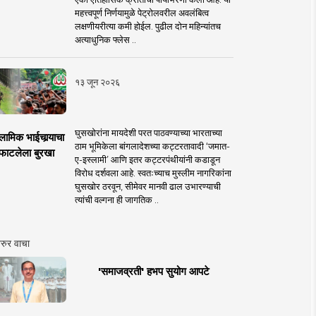
महत्त्वपूर्ण निर्णयामुळे पेट्रोलवरील अवलंबित्व
लक्षणीयरीत्या कमी होईल. पुढील दोन महिन्यांतच
अत्याधुनिक फ्लेस ..
१३ जून २०२६
घुसखोरांना मायदेशी परत पाठवण्याच्या भारताच्या
लामिक भाईचार्‍याचा
ठाम भूमिकेला बांगलादेशच्या कट्टरतावादी ‘जमात-
फाटलेला बुरखा
ए-इस्लामी’ आणि इतर कट्टरपंथीयांनी कडाडून
विरोध दर्शवला आहे. स्वतःच्याच मुस्लीम नागरिकांना
घुसखोर ठरवून, सीमेवर मानवी ढाल उभारण्याची
त्यांची वल्गना ही जागतिक ..
रुर वाचा
'समाजव्रती' हभप सुयोग आपटे