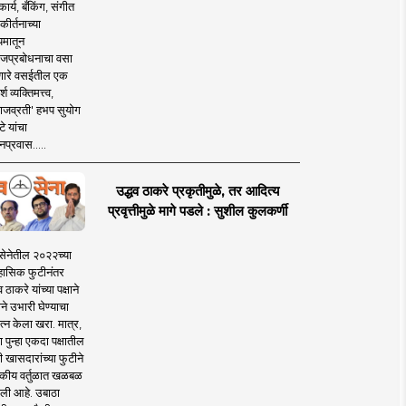
ार्य, बँकिंग, संगीत
कीर्तनाच्या
यमातून
जप्रबोधनाचा वसा
ारे वसईतील एक
श व्यक्तिमत्त्व,
ाजव्रती' हभप सुयोग
े यांचा
प्रवास.....
उद्धव ठाकरे प्रकृतीमुळे, तर आदित्य
प्रवृत्तीमुळे मागे पडले : सुशील कुलकर्णी
सेनेतील २०२२च्या
हासिक फुटीनंतर
व ठाकरे यांच्या पक्षाने
ाने उभारी घेण्याचा
त्न केला खरा. मात्र,
पुन्हा एकदा पक्षातील
 खासदारांच्या फुटीने
कीय वर्तुळात खळबळ
ली आहे. उबाठा