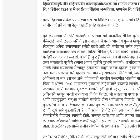
हिमवर्षावामुळे तीन महिन्यांपर्यंत कोणतेही शोधपथक त्या भागात जाऊच शक
दि. 1 डिसेंबर 1924 हा मेजर शैतान सिंहांचा जन्मदिवस. म्हणजेच दि. 1 डिसें
पल्या देशाच्या प्रत्येक प्रांतातल्या एखाद्या विशिष्ट भागात क्षात्रतेजाची 
बाजीराव पेशवे यांच्या नेतृत्वाखाली प्रचंड पराक्रम गाजवले.
पुढे इंग्रजांच्या सेनापतित्वाखाली भारताच्या सर्व प्रांतांतील सैनिक
पॅलेस्टाईनमध्ये लढले. जरी ते इंग्रज मालकांचे परतंत्र भारतीय गुलाम म्हण
किंबहुना, अनेक रणांगणांवर असेही घडले आहे की, समोरच्या जर्मन शत
झालेल्या आघाताला तोंड द्यायला ब्रिटिश सैनिक पुढे सरसावायचे. अनेक संस्
परदेशी रणांगणांवर लढली. कोणीही, कुठेही लढण्यात कमी पडले नाहीत. महा
उत्तर भारतातले पूरबिये (ज्यांना आपण चुकीने पुरभय्ये म्हणतो), कर्नाटकच
सगळे लोक इंग्रजांच्या सैन्यातून इंग्रजांच्या शत्रूंशी कडक झुंजले. इंग्रजांनी त
उदा. मराठ पलटण असे म्हटल्यावर त्यात महाराष्ट्रातल्या सैनिकांची, त्य
ऑफिसर हा मात्र इंग्रजच असे. कोणत्याही भारतीय पलटणीत भारतीय माण
किंवा हे धोरण 1940 सालानंतर इंग्रजांना नाईलाजाने बदलावे लागले. कार
करायला आणि मरायला मुबलक माणसे हवी होती. म्हणून त्यांनी भारती
अधिकारी म्हणून भरती करण्याचा निर्णय घेतला. जो भारताच्या पथ्यावर 
आणि महायुद्धाचा अनुभव गाठीशी असलेले सैन्य आपोआपच मिळाले. ‘जनरल क
पुनर्रचनेचे अतिशय किचकट काम फार कुशलतेने पार पाडले. फाळणीमुळे
ठाणी, खूप सारे युद्धसाहित्य हे पाकिस्तानकडे गेले होते. त्याचप्रमाणे स
योग्यरितीने मिळवून घ्यायची होती. जनरल करिअप्पा आणि त्यांच्या साह
इतक्याच कौशल्याने आणि लष्करी पद्धतीने झपाट्याने पार पाडले. या अजोड
होता. तो अखेर 1986 साली राजीव गांधींच्या पंतप्रधान कारकीर्दीत त्यांना 
तर ‘मराठा रेजिमेंट’, ‘शीख रेजिमेंट’, ‘राजपूत रेजिमेंट’ या भारतीय सैन्या