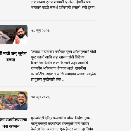
राष्ट्राध्यक्ष ट्रम्प यांच्याशी झालेली द्विपक्षीय चर्चा
भारताचे वाढते सामर्थ दर्शवणारी असली, तरी ट्रम्प
..
१८ जून २०२६
‘उबाठा’ गटात चार वर्षांनंतर पुन्हा अपेक्षेप्रमााणे मोठी
नी माती अन् जुनेच
फूट पडली आणि सहा खासदारांनी शिंदेंच्या
वळण!
शिवसेनेत विलीनीकरण केल्याने उद्धव ठाकरेंचे
राजकीय अस्तित्वच धोक्यात आले. ठाकरेंचा
पराकोटीचा अहंकार आणि संवादाचा अभाव, यामुळेच
हा दुसर्‍या फुटीचाही अंक ..
१७ जून २०२६
मुख्यमंत्री देवेंद्र फडणवीस यांच्या निर्देशानुसार,
िला सक्षमीकरणाचा
महसूलमंत्री चंद्रशेखर बावनकुळे यांनी जाहीर
नवा अध्याय
केलेला ‘एक बचत गट, एक हेक्टर जागा’ हा निर्णय