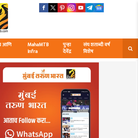
ंघ आणि
MahaMTB
पुन्हा
संघ शताब्दी वर्ष
Infra
देवेंद्र
विशेष