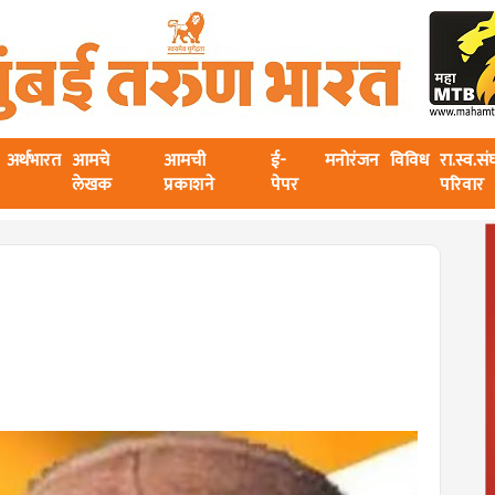
अर्थभारत
आमचे
आमची
ई-
मनोरंजन
विविध
रा.स्व.स
लेखक
प्रकाशने
पेपर
परिवार