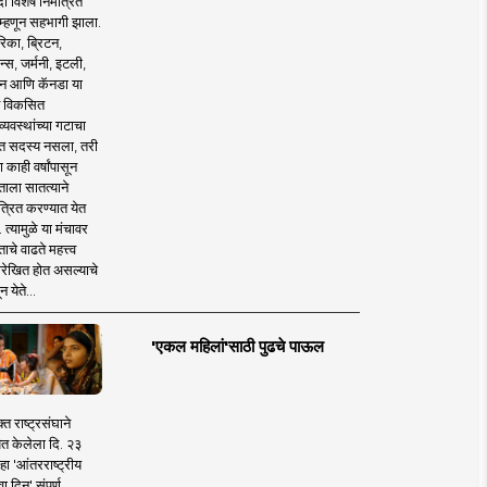
 विशेष निमंत्रित
 म्हणून सहभागी झाला.
िका, ब्रिटन,
न्स, जर्मनी, इटली,
न आणि कॅनडा या
 विकसित
व्यवस्थांच्या गटाचा
त सदस्य नसला, तरी
या काही वर्षांपासून
ताला सातत्याने
त्रित करण्यात येत
 त्यामुळे या मंचावर
ाचे वाढते महत्त्व
रेखित होत असल्याचे
न येते...
'एकल महिलां'साठी पुढचे पाऊल
क्त राष्ट्रसंघाने
ित केलेला दि. २३
हा 'आंतरराष्ट्रीय
ा दिन' संपूर्ण