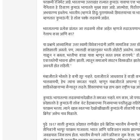
पराक्रमी रेजिमेंट आहे. भारताच्या उत्तराखंड राज्यात कुमाऊं नावाचा एक 
नैनिताल हे ठिकाण कुमाऊं भागातले मुख्य शहर आहे. आल्मोडा, पिठौरागढ,
अभयारण्य इथलेच. भारतीय (म्हणजे हिंदू) पुराणांमध्ये हिमालयाच्या या भा
म्हणतात ‘कुमाऊंनी.’ हे लोक पक्के लढवय्ये आहेत.
भारतातल्या प्रत्येक प्रांतात जर लढवय्ये लोक आहेत म्हणजे लढाऊपणाच्या, 
गेलाच कसा आणि का?
या प्रश्नाचे आध्यात्मिक उत्तर स्वामी विवेकानंदांनी आणि सामाजिक उत्तर ड
शक्तिशाली असतो. पण, त्यालाही काळानुसार भरती-ओहोटी असतेच. तसा
गाळून न बसता, भरतीचा काळ यावा म्हणून सतत प्रयत्न करायचे.” डॉ. ह
एकरसतेची भावना क्षीण झाली. त्यातून समाजाचे संघटन विस्कळीत झाल
अवनती होत राहिली.”
मंबाजीराजे भोसले हे कमी शूर नव्हते. दत्ताजीराजे जाधवराव हे काही
चालवायची, हेच त्यांना समजत नव्हते. म्हणून मंबाजीराजे आपल्या प
शाहिस्तेखानाच्या सैन्यातून लढले. शिवरायांचा पक्ष हाच खरा राष्ट्रीय पक्ष
कुमाऊं भागातल्या लढवय्यांनादेखील ते समजत नव्हते. मग काम, जो पगार 
प्रदेशातले हे कुमाऊंनी लोक थेट हैद्राबादच्या निजामाच्या पदरीसुद्धा राहिल
पराक्रम भरला. त्याने खास स्वतःच्या देखरेखीखाली कुमाऊंनी लोकांची एक 
ब्रिगेड’ असेच नाव मिळाले.
पुढे 1917 साली कुमाऊं प्रदेशात राणीखेत इथे ब्रिटिश भारतीय सैन्याची ‘
सैनिकांनी भरपूर पराक्रम गाजवला. भारत आणि पाकिस्तान स्वतंत्र झाल्या
जवळपास जिंकलाच होता. भारतीय सैन्याने त्वरेने प्रतिकार सुरू केला. 