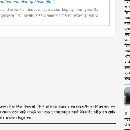
authors/mhalar_gokhale.html
गटा
खास
्या विश्वसंचार या लोकप्रिय सदरचे लेखक. विपुल प्रमाणात वृत्तपत्रीय
शिव
खुसखुशीत भाष्य. भारतीय इतिहास संकलन समितीच्या कोकण प्रांताचे सचिव.
आहे
न बी.ए.
महार
प्रा
असले
पक्
टिक
आहे
भवि
याव
राज
कुलक
रोख
पच्या ऐतिहासिक विजयाची परिणती ही केवळ ममतादीदींच्या बेबंदशाहीचाच परिणाम नाही, तर
 नवअध्याय ठरला आहे. त्यामुळे आता सम्राट गोपालपासून, स्वामी विवेकानंद, रवींद्रनाथ टागोर
कॅनड
ी दाखवलेल्या हिंदुत्वाच्या ..
पडल
परिष