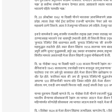
दोन तुकड्यांनी अतुलनीय पराक्रम गाजवला. कमांडिंग ऑफिसर मेजर सोमन
चक्र’ हा सर्वोच्च लष्करी सन्मान देण्यात आला. अशाप्रकारे स्वतंत्र भारत
भारताचे पहिले ‘परमवीर चक्र.’
दि. 20 ऑक्टोबर 1962 या दिवशी चीनने भारतावर आकस्मिकपणे आक्रम
प्रदेश. त्याला तेव्हा ‘नॉर्थ ईस्ट फ्रंटियर एजन्सी’ म्हणजेच ‘नेफा’ अस
महत्त्वाचे ठाणे जिंकले. आता ते तेजपूरच्या परिसरात उभे राहिले. तेजपूर 
इकडे वायव्येकडे जम्मू-काश्मीर राज्यातील लद्दाख (भ्रष्ट उच्चार लडाख) 
ठाण्याजवळ भारताने एक धावपट्टी उभारली होती. ती जिंकली किंवा उद्ध्
‘कुमाऊं रेजिमेंट’ तिथे धाडण्यात आली. ‘कुमाऊं रेजिमेंट’च्या ‘सी’ कंप
महायुद्धात लढलेले होते. स्वतः शैतान सिंहांना 1956 सालच्या नागा बंडखो
अपुरी आणि जुनाट युद्धसामग्री, अपुरे अन्न, उबदार कपड्यांचा अभाव, शत
विपरीत मामला असतानाही मेजर शैतान सिंहांनी उत्कृष्ट मोर्चेबांधणी केली.
दि. 18 नोव्हेंबर 1962 या दिवशी पहाटे 3.30 वाजता चिन्यांनी रेझांग ला
सैनिकांकडे 1945 सालातल्या, एकावेळी एकच काडतूस डागू शकणार्‍या ‘थ्री-न
पाठोपाठ एक रांग असे पुढे सरसावत होते. मेजर शैतान सिंग खरोखरच एख
धीर देत होते. ‘कालिका माता की जय’ ही ‘कुमाऊं रेजिमेंट’ची युद्धग
आपल्या 120 सैनिकांपैकी फारच थोडे जिवंत राहिले होते. मेजर शैता
सोडला. पण, एकही जण माघारी फिरला नाही. लढाई संपली तेव्हा 120 जण
याच्या दुसर्‍याच दिवशी म्हणजे दि. 19 नोव्हेंबर रोजी चीनने एकतर्फी युद
भारतीय सैन्याच्या शोधपथकांनी रेझांग ला भागात जाऊन मेजर शैतान सि
महिन्यांपर्यंत कोणतेही शोधपथक त्या भागात जाऊच शकले नव्हते. मेजर शैत
दि. 1 डिसेंबर 1924 हा मेजर शैतान सिंहांचा जन्मदिवस. म्हणजेच दि. 1 डि