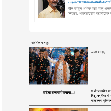
https://www.mahamtb.com/
वीस वर्षाहून अधिक काळ चालू असलेल
लिखाण. आंतरराष्ट्रीय घडामोडीवर 
संस्कृत व समाजशास्त्र विषय घेऊ
संबंधित मजकूर
०७ मे २०२६
प. बंगालमधील भाज
वाटेचा राजमार्ग करूया...!
हिंदू जागृतीचा तो
यांसारख्या धुरिणांन