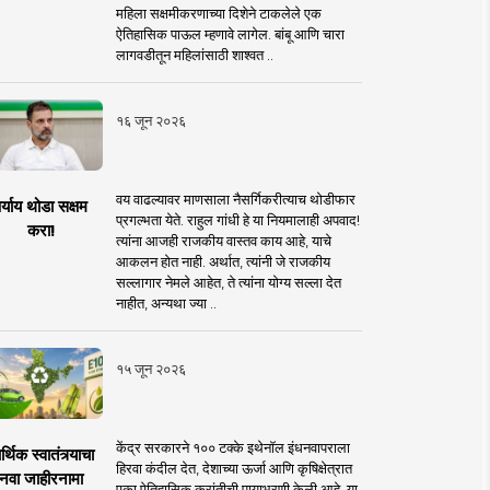
महिला सक्षमीकरणाच्या दिशेने टाकलेले एक
ऐतिहासिक पाऊल म्हणावे लागेल. बांबू आणि चारा
लागवडीतून महिलांसाठी शाश्वत ..
१६ जून २०२६
वय वाढल्यावर माणसाला नैसर्गिकरीत्याच थोडीफार
र्याय थोडा सक्षम
प्रगल्भता येते. राहुल गांधी हे या नियमालाही अपवाद!
करा!
त्यांना आजही राजकीय वास्तव काय आहे, याचे
आकलन होत नाही. अर्थात, त्यांनी जे राजकीय
सल्लागार नेमले आहेत, ते त्यांना योग्य सल्ला देत
नाहीत, अन्यथा ज्या ..
१५ जून २०२६
केंद्र सरकारने १०० टक्के इथेनॉल इंधनवापराला
्थिक स्वातंत्र्याचा
हिरवा कंदील देत, देशाच्या ऊर्जा आणि कृषिक्षेत्रात
नवा जाहीरनामा
एका ऐतिहासिक क्रांतीची पायाभरणी केली आहे. या