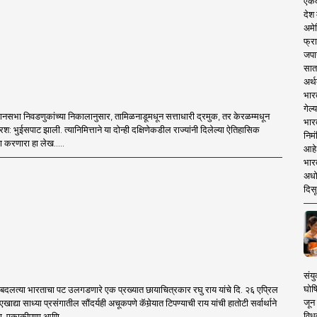
एकदा
देश
अमेर
फ्रा
जपा
सात
अर्थ
भार
गेल्
विधानसभा निवडणुकांच्या निकालानुसार, तामिळनाडूमधून सत्ताधारी द्रमुक, तर केरळम्मधून
भार
्षरश: भुईसपाट झाली. त्यानिमित्ताने या दोन्ही दक्षिणेकडील राज्यांनी दिलेल्या ऐतिहासिक
निमं
ण करणारा हा लेख.....
आहे.
भारत
अधो
दिसू
संयु
घोष
तून बदलत्या भारताचा पट उलगडणारे एक प्रख्यात छायाचित्रकार रघु राय यांचे दि. २६ एप्रिल
जून 
ाद्या साध्या प्रसंगातील सौंदर्यही अचूकपणे कॅमेर्‍यात टिपण्याची राय यांची हातोटी सर्वार्थाने
विधव
्ता, एकाकीपणा आणि ..