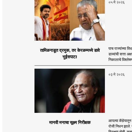
०५ मे २०२६
पाच राज्यांच्या 
तामिळनाडूत द्रमुक, तर केरळम्मध्ये डावे
डाव्यांची सत्ता अक
भुईसपाट!
निकालाचे विश्लेष
०३ मे २०२६
आपल्या कॅमेर्‍या
मानवी मनाचा सूक्ष्म निरीक्षक
रोजी निधन झाले. एख
विलक्षण होती. सत