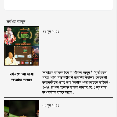
आवड असल्याने त्यासंबंधीच्या वृत्तांकनामध्ये विशेष रस. महाराष्ट्रातील
महत्वाच्या वन्यजीव संवर्धन आणि संशोधन कार्यात सहभाग. भारतीय
शास्त्रीय नृत्यशैलीतील 'कथ्थक' नृत्यात विशेष प्राविण्य. देशातील
महत्वाच्या शास्त्रीय नृत्य महोत्सव आणि नृत्यविषयक टेलिव्हिजन
संबंधित मजकूर
मालिकांमध्ये सादरीकरण.
१२ जून २०२६
‘जागतिक पर्यावरण दिना’चे औचित्य साधून दै. ‘मुंबई तरुण
पर्यावरणाच्या खऱ्या
भारत’ आणि ‘महाएमटीबी’ने आयोजित केलेल्या ‘एसएफसी
रक्षकांचा सन्मान
एन्व्हायर्नमेंटल अ‍ॅवॉर्ड फॉर स्पिसीज अ‍ॅण्ड हॅबीटॅट्स वॉरियर्स -
२०२६’ हा भव्य पुरस्कार सोहळा सोमवार, दि. ८ जून रोजी
प्रभादेवीच्या रवींद्र नाट्य ..
०८ जून २०२६