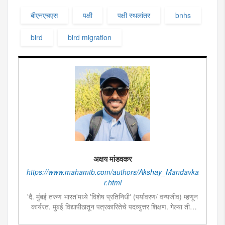
बीएनएचएस
पक्षी
पक्षी स्थलांतर
bnhs
bird
bird migration
अक्षय मांडवकर
https://www.mahamtb.com/authors/Akshay_Mandavka
r.html
'दै. मुंबई तरुण भारत'मध्ये 'विशेष प्रतिनिधी' (पर्यावरण/ वन्यजीव) म्हणून
कार्यरत. मुंबई विद्यापीठातून पत्रकारितेचे पदव्युत्तर शिक्षण. गेल्या तीन
वर्षांपासून पत्रकारिता क्षेत्रात कार्यरत. पर्यावरण आणि वन्यजीव क्षेत्राची