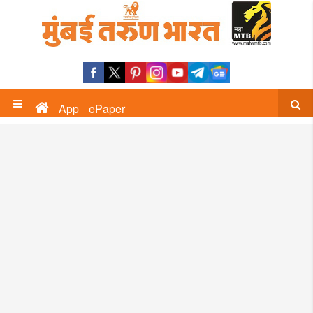
App
ePaper