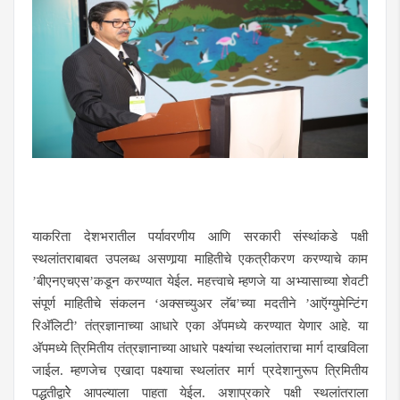
याकरिता देशभरातील पर्यावरणीय आणि सरकारी संस्थांकडे पक्षी
स्थलांतराबाबत उपलब्ध असणार्‍या माहितीचे एकत्रीकरण करण्याचे काम
’बीएनएचएस’कडून करण्यात येईल. महत्त्वाचे म्हणजे या अभ्यासाच्या शेवटी
संपूर्ण माहितीचे संकलन ‘अक्सच्युअर लॅब’च्या मदतीने ’आऍग्युमेन्टिंग
रिअ‍ॅलिटी’ तंत्रज्ञानाच्या आधारे एका अ‍ॅपमध्ये करण्यात येणार आहे. या
अ‍ॅपमध्ये त्रिमितीय तंत्रज्ञानाच्या आधारे पक्ष्यांचा स्थलांतराचा मार्ग दाखविला
जाईल. म्हणजेच एखादा पक्ष्याचा स्थलांतर मार्ग प्रदेशानुरूप त्रिमितीय
पद्धतीद्वारेे आपल्याला पाहता येईल. अशाप्रकारे पक्षी स्थलांतराला