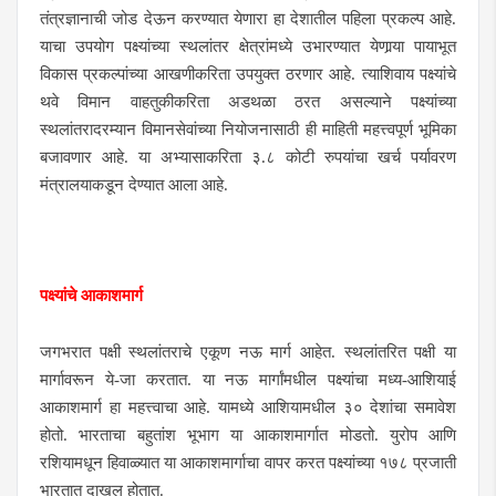
तंत्रज्ञानाची जोड देऊन करण्यात येणारा हा देशातील पहिला प्रकल्प आहे.
याचा उपयोग पक्ष्यांच्या स्थलांतर क्षेत्रांमध्ये उभारण्यात येणार्‍या पायाभूत
विकास प्रकल्पांच्या आखणीकरिता उपयुक्त ठरणार आहे. त्याशिवाय पक्ष्यांचे
थवे विमान वाहतुकीकरिता अडथळा ठरत असल्याने पक्ष्यांच्या
स्थलांतरादरम्यान विमानसेवांच्या नियोजनासाठी ही माहिती महत्त्वपूर्ण भूमिका
बजावणार आहे. या अभ्यासाकरिता ३.८ कोटी रुपयांचा खर्च पर्यावरण
मंत्रालयाकडून देण्यात आला आहे.
पक्ष्यांचे आकाशमार्ग
जगभरात पक्षी स्थलांतराचे एकूण नऊ मार्ग आहेत. स्थलांतरित पक्षी या
मार्गावरून ये-जा करतात. या नऊ मार्गांमधील पक्ष्यांचा मध्य-आशियाई
आकाशमार्ग हा महत्त्वाचा आहे. यामध्ये आशियामधील ३०
देशांचा समावेश
होतो. भारताचा बहुतांश भूभाग या आकाशमार्गात मोडतो. युरोप आणि
रशियामधून हिवाळ्यात या आकाशमार्गाचा वापर करत पक्ष्यांच्या १७८ प्रजाती
भारतात दाखल होतात.