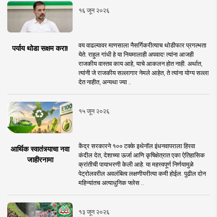
१६ जून २०२६
वय वाढल्यावर माणसाला नैसर्गिकरीत्याच थोडीफार प्रगल्भता
पर्याय थोडा सक्षम करा!
येते. राहुल गांधी हे या नियमालाही अपवाद! त्यांना आजही
राजकीय वास्तव काय आहे, याचे आकलन होत नाही. अर्थात,
त्यांनी जे राजकीय सल्लागार नेमले आहेत, ते त्यांना योग्य सल्ला
देत नाहीत, अन्यथा ज्या ..
१५ जून २०२६
केंद्र सरकारने १०० टक्के इथेनॉल इंधनवापराला हिरवा
आर्थिक स्वातंत्र्याचा नवा
कंदील देत, देशाच्या ऊर्जा आणि कृषिक्षेत्रात एका ऐतिहासिक
जाहीरनामा
क्रांतीची पायाभरणी केली आहे. या महत्त्वपूर्ण निर्णयामुळे
पेट्रोलवरील अवलंबित्व लक्षणीयरीत्या कमी होईल. पुढील दोन
महिन्यांतच अत्याधुनिक फ्लेस ..
१३ जून २०२६