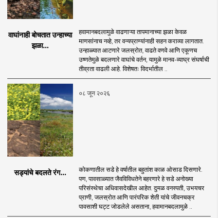
हवामानबदलामुळे वाढणाऱ्या तापमानाच्या झळा केवळ
वाघांनाही बोचतात उन्हाच्या
माणसांनाच नव्हे, तर वन्यप्राण्यांनाही सहन कराव्या लागतात.
झळा...
उन्हाळ्यात आटणारे जलस्रोत, वाढते वणवे आणि एकूणच
उष्णतेमुळे बदलणारे वाघांचे वर्तन, यामुळे मानव-व्याघ्र संघर्षाची
तीव्रता वाढली आहे. विशेषतः विदर्भातील ..
०८ जून २०२६
कोकणातील सडे हे वर्षातील बहुतांश काळ ओसाड दिसणारे.
सड्यांचे बदलते रंग...
पण, पावसाळ्यात जैवविविधतेने बहरणारे हे सडे अनोख्या
परिसंस्थेचा अधिवासदेखील आहेत. दुमळ वनस्पती, उभयचर
प्राणी, जलस्रोत आणि पारंपरिक शेती यांचे जीवनचक्र
पावसाशी घट्ट जोडलेले असताना, हवामानबदलामुळे ..