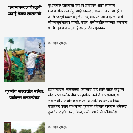
पृथ्वीवरील जीवनाचा पाया हा वातावरण आणि त्यातील
“हवामानबदलाविरुद्धची
घडामोडींवर अवलंबून आहे. पाऊस, तापमान, वारा, आर्द्रता
लढाई केवळ शासनाची
आणि ऋतूंचे चक्र यांमुळे मानव, वनस्पती आणि प्राणी यांचे
नाही; ती प्रत्येक गावाची,
जीवन सुसंगतपणे चालते. मात्र, अलीकडील काळात “हवामान“
प्रत्येक कुटुंबाची आणि
आणि “हवामान बदल“ हे शब्द वारंवार ऐकायला ..
विशेषतः प्रत्येक युवकाची
जबाबदारी आहे.
०८ जून २०२६
हवामानबदल, जलसंकट, जंगलांची घट आणि वाढते प्रदूषण
ग्रामीण भारतातील महिला:
यांसारख्या पर्यावरणीय आव्हानांवर चर्चा होत असताना, या
पर्यावरण चळवळीच्या
संकटांशी रोज दोन हात करणाऱ्या आणि त्यावर स्थानिक
मार्गदर्शक
पातळीवर उपाय शोधणाऱ्या ग्रामीण महिलांचे योगदान अनेकदा
दुर्लक्षित राहते. जल, जंगल, जमीन आणि जैवविविधतेशी ..
०८ जून २०२६