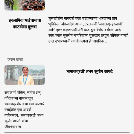
घुसखोरांना मायदेशी परत पाठवण्याच्या भारताच्या ठाम
इस्लामिक भाईचार्‍याचा
भूमिकेला बांगलादेशच्या कट्टरतावादी ‘जमात-ए-इस्लामी’
फाटलेला बुरखा
आणि इतर कट्टरपंथीयांनी कडाडून विरोध दर्शवला आहे.
स्वतःच्याच मुस्लीम नागरिकांना घुसखोर ठरवून, सीमेवर मानवी
ढाल उभारण्याची त्यांची वल्गना ही जागतिक ..
जरुर वाचा
'समाजव्रती' हभप सुयोग आपटे
संघकार्य, बँकिंग, संगीत अन्
कीर्तनाच्या माध्यमातून
समाजप्रबोधनाचा वसा जपणारे
वसईतील एक आदर्श
व्यक्तिमत्त्व, 'समाजव्रती' हभप
सुयोग आपटे यांचा
जीवनप्रवास.....