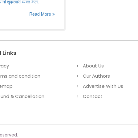
ांनी शुक्रवारी व्यक्त केला.
Read More
 Links
vacy
About Us
rms and condition
Our Authors
temap
Advertise With Us
fund & Cancellation
Contact
reserved.