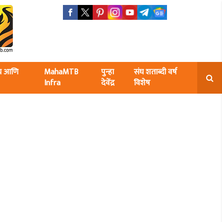
ंघ आणि
MahaMTB
पुन्हा
संघ शताब्दी वर्ष
Infra
देवेंद्र
विशेष