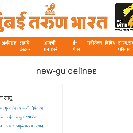
अर्थभारत
आमचे
आमची
ई-
मनोरंजन
विविध
रा.स्व.स
लेखक
प्रकाशने
पेपर
परिवार
new-guidelines
ना लागू
या गुणवत्तेवर प्रभावी नियंत्रण
ेल्या आहेत. यामुळे स्थानिक
ित मत्स्यखाद्यामुळे मत्स्य उत्पादनात