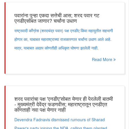
पवारांना पुन्हा एकदा सत्तेची आस; शरद पवार गट
एनडीएसोबत जाणार? चर्चांना उधाण
राष्ट्रवादी काँग्रेस (शरदचंद्र पवार) पक्ष एनडीए किंवा महायुतीत सहभागी
होणार का, याबाबत महाराष्ट्राच्या राजकारणात चर्चांना उधाण आले आहे.
मात्र, याबाबत अद्याप कोणतीही अधिकृत घोषणा झालेली नाही.
Read More
शरद पवारांचा पक्ष 'एनडीए'सोबत येणार ही पेरलेली बातमी
- मुख्यमंत्री देवेंद्र फडणवीस; महाराष्ट्रातून एनडीएत
कोणताही नवा पक्ष येणार नाही
Devendra Fadnavis dismissed rumours of Sharad
Pawar's party joining the NDA, calling them planted