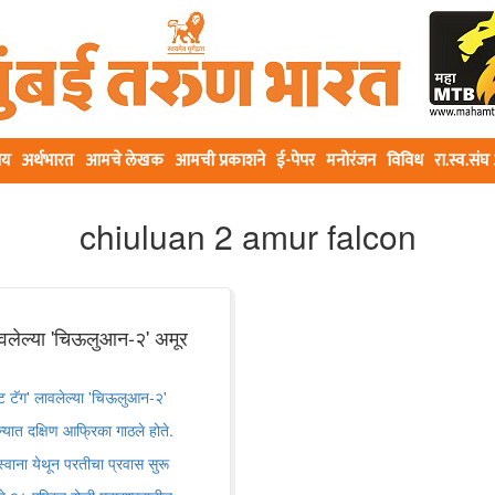
ीय
अर्थभारत
आमचे लेखक
आमची प्रकाशने
ई-पेपर
मनोरंजन
विविध
रा.स्व.सं
chiuluan 2 amur falcon
लावलेल्या 'चिऊलुआन-२' अमूर
ईट टॅग' लावलेल्या 'चिऊलुआन-२'
न्यात दक्षिण आफ्रिका गाठले होते.
्स्वाना येथून परतीचा प्रवास सुरू