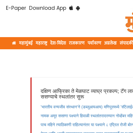
E-Paper
Download App
महामुंबई
महाराष्ट्र
देश-विदेश
राजकारण
पर्यावरण
अग्रलेख
संपादक
दक्षिण आफ्रिका ते मेळघाट व्याघ्र प्रकल्प; टॅग 
ससण्याचे स्थलांतर सुरू
'भारतीय वन्यजीव संस्थान'ने (डब्लूआयआय) मणिपूरमध्ये 'सॅटेला
नामक अमूर ससाणा पक्ष्याने हिवाळी स्थलांतरादरम्यान नोव्हेंबर महि
पाच महिने त्याठिकाणी राहिल्यानंतर या पक्ष्याने ८ एप्रिल रोजी बोत