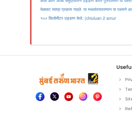
केला आणि अरबी समुद्रावरुन उड्डाण करत गुजरातमार्गे या पक्ष्यान
मेळघाट व्याघ्र प्रकल्प गाठले. या स्थलांतरादरम्यान या पक्ष्याने
१०० किलोमीटर उड्डाण केले. (chiuluan 2 amur
Useful
Pri
Te
Si
Re