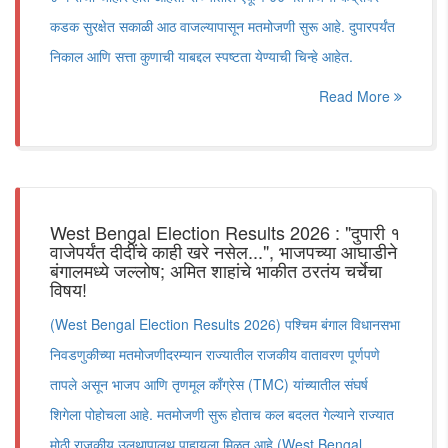
कडक सुरक्षेत सकाळी आठ वाजल्यापासून मतमोजणी सुरू आहे. दुपारपर्यंत
निकाल आणि सत्ता कुणाची याबद्दल स्पष्टता येण्याची चिन्हे आहेत.
Read More
West Bengal Election Results 2026 : "दुपारी १
वाजेपर्यंत दीदींचे काही खरे नसेल...", भाजपच्या आघाडीने
बंगालमध्ये जल्लोष; अमित शाहांचे भाकीत ठरतंय चर्चेचा
विषय!
(West Bengal Election Results 2026) पश्चिम बंगाल विधानसभा
निवडणुकीच्या मतमोजणीदरम्यान राज्यातील राजकीय वातावरण पूर्णपणे
तापले असून भाजप आणि तृणमूल काँग्रेस (TMC) यांच्यातील संघर्ष
शिगेला पोहोचला आहे. मतमोजणी सुरू होताच कल बदलत गेल्याने राज्यात
मोठी राजकीय उलथापालथ पाहायला मिळत आहे.(West Bengal