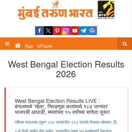
App
ePaper
West Bengal Election Results
2026
West Bengal Election Results LIVE :
बंगालमध्ये ‘खेला’, निवडणूक कलांमध्ये १८७ जागांवर
भाजपची आघाडी, ममतांच्या १५ वर्षांच्या सत्तेला सुरूंग
पश्चिम बंगालच्या एकूण २९४ जागांवरील २९३ जागांचे निकाल सोमवार, दि.
४ मे रोजी जाहीर होत आहेत. राज्यातील एकूण ७७ मतमोजणी केंद्रांवर