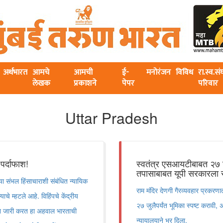
अर्थभारत
आमचे
आमची
ई-
मनोरंजन
विविध
रा.स्व.स
लेखक
प्रकाशने
पेपर
परिवार
Uttar Pradesh
पर्दाफाश!
स्वतंत्र एसआयटीबाबत २७ जुलै
तपासाबाबत यूपी सरकारला सर्
्या संभल हिंसाचाराशी संबंधित न्यायिक
राम मंदिर देणगी गैरव्यवहार प्रकरण
े म्हटले आहे. विहिंपचे केंद्रीय
२७ जुलैपर्यंत भूमिका स्पष्ट करावी, 
िवेदन जारी करत हा अहवाल भारताची
न्यायालयाने भर दिला.