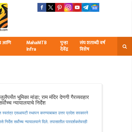
ंघ आणि
MahaMTB
पुन्हा
संघ शताब्दी वर्ष
Infra
देवेंद्र
विशेष
पर्यंत भूमिका मांडा; राम मंदिर देणगी गैरव्यवहार
वोच्च न्यायालयाचे निर्देश
ात स्वतंत्र एसआयटी स्थापन करण्याबाबत उत्तर प्रदेश सरकारने
असे निर्देश सर्वोच्च न्यायालयाने दिले. तपासातील पारदर्शकतेवरही